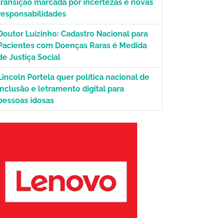
transição marcada por incertezas e novas
responsabilidades
Doutor Luizinho: Cadastro Nacional para
Pacientes com Doenças Raras é Medida
de Justiça Social
Lincoln Portela quer política nacional de
inclusão e letramento digital para
pessoas idosas