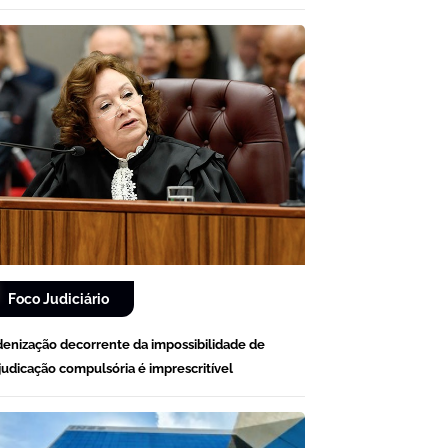
Foco Judiciário
denização decorrente da impossibilidade de
judicação compulsória é imprescritível