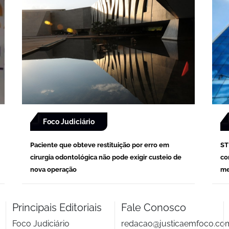
Foco Judiciário
Paciente que obteve restituição por erro em
ST
cirurgia odontológica não pode exigir custeio de
co
nova operação
me
Principais Editoriais
Fale Conosco
Foco Judiciário
redacao@justicaemfoco.co