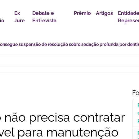
Ex
Debate e
Prêmio
Artigos
Entidad
io
Jure
Entrevista
Represen
s desafios de uma transição marcada por incertezas e novas
Fo
 não precisa contratar
vel para manutenção