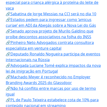
especial para criança alérgica à proteína do leite de
vaca
🔗Sabatina de Jorge Messias na CCJ será no dia 10
🔗Estados pedem para ingressar como ‘amicus
curiae’ em ADI da Abegás sobre a Nova Lei do Gás
🔗Senado aprova projeto de Murilo Galdino que
proíbe descontos associativos na folha do INSS
🔗Pinheiro Neto Advogados contrata consultora
especialista em venture capital
🔗Deputado Ronaldo Nogueira participa de eventos
internacionais na Rússia
🔗Advogada Luciane Tomé explica impactos da nova
lei de imigração em Portugal
🔗Machado Meyer é reconhecido no Employer
Branding Awards 2025 do Glassdoor
🔗Não há conflito entre marcas por uso de termo
igual
🔗PL de Paulo Teixeira estabelece cota de 10% para
conteúdo nacional em streaming