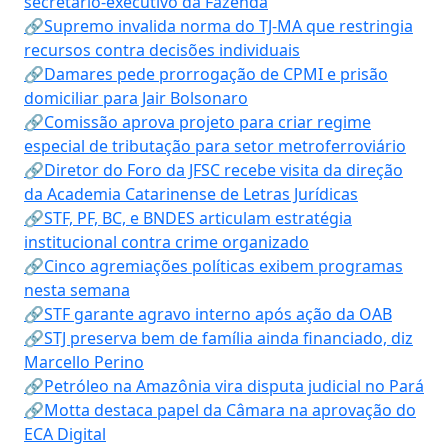
secretário-executivo da Fazenda
🔗Supremo invalida norma do TJ-MA que restringia
recursos contra decisões individuais
🔗Damares pede prorrogação de CPMI e prisão
domiciliar para Jair Bolsonaro
🔗Comissão aprova projeto para criar regime
especial de tributação para setor metroferroviário
🔗Diretor do Foro da JFSC recebe visita da direção
da Academia Catarinense de Letras Jurídicas
🔗STF, PF, BC, e BNDES articulam estratégia
institucional contra crime organizado
🔗Cinco agremiações políticas exibem programas
nesta semana
🔗STF garante agravo interno após ação da OAB
🔗STJ preserva bem de família ainda financiado, diz
Marcello Perino
🔗Petróleo na Amazônia vira disputa judicial no Pará
🔗Motta destaca papel da Câmara na aprovação do
ECA Digital