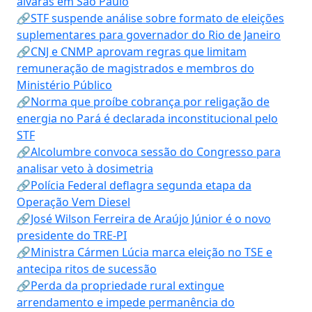
alvarás em São Paulo
🔗STF suspende análise sobre formato de eleições
suplementares para governador do Rio de Janeiro
🔗CNJ e CNMP aprovam regras que limitam
remuneração de magistrados e membros do
Ministério Público
🔗Norma que proíbe cobrança por religação de
energia no Pará é declarada inconstitucional pelo
STF
🔗Alcolumbre convoca sessão do Congresso para
analisar veto à dosimetria
🔗Polícia Federal deflagra segunda etapa da
Operação Vem Diesel
🔗José Wilson Ferreira de Araújo Júnior é o novo
presidente do TRE-PI
🔗Ministra Cármen Lúcia marca eleição no TSE e
antecipa ritos de sucessão
🔗Perda da propriedade rural extingue
arrendamento e impede permanência do