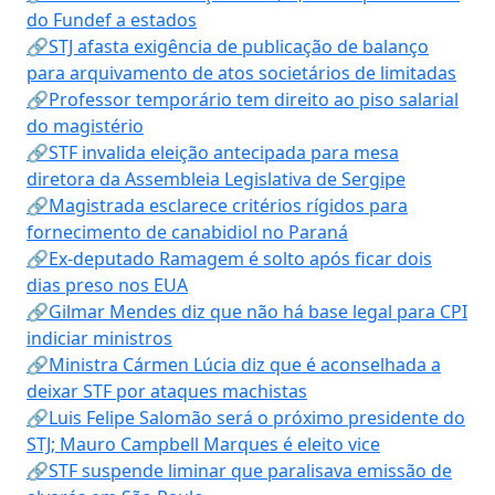
do Fundef a estados
🔗STJ afasta exigência de publicação de balanço
para arquivamento de atos societários de limitadas
🔗Professor temporário tem direito ao piso salarial
do magistério
🔗STF invalida eleição antecipada para mesa
diretora da Assembleia Legislativa de Sergipe
🔗Magistrada esclarece critérios rígidos para
fornecimento de canabidiol no Paraná
🔗Ex-deputado Ramagem é solto após ficar dois
dias preso nos EUA
🔗Gilmar Mendes diz que não há base legal para CPI
indiciar ministros
🔗Ministra Cármen Lúcia diz que é aconselhada a
deixar STF por ataques machistas
🔗Luis Felipe Salomão será o próximo presidente do
STJ; Mauro Campbell Marques é eleito vice
🔗STF suspende liminar que paralisava emissão de