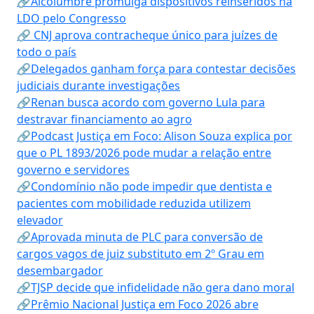
🔗Alcolumbre promulga dispositivos reinseridos na
LDO pelo Congresso
🔗 CNJ aprova contracheque único para juízes de
todo o país
🔗Delegados ganham força para contestar decisões
judiciais durante investigações
🔗Renan busca acordo com governo Lula para
destravar financiamento ao agro
🔗Podcast Justiça em Foco: Alison Souza explica por
que o PL 1893/2026 pode mudar a relação entre
governo e servidores
🔗Condomínio não pode impedir que dentista e
pacientes com mobilidade reduzida utilizem
elevador
🔗Aprovada minuta de PLC para conversão de
cargos vagos de juiz substituto em 2º Grau em
desembargador
🔗TJSP decide que infidelidade não gera dano moral
🔗Prêmio Nacional Justiça em Foco 2026 abre