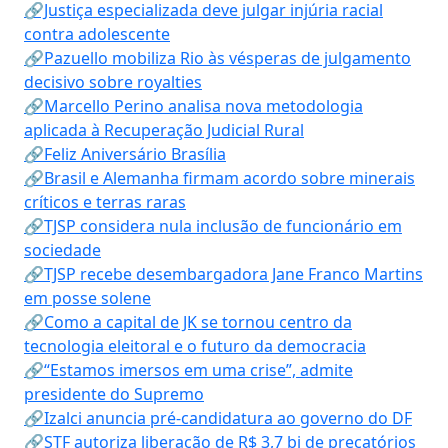
🔗Justiça especializada deve julgar injúria racial
contra adolescente
🔗Pazuello mobiliza Rio às vésperas de julgamento
decisivo sobre royalties
🔗Marcello Perino analisa nova metodologia
aplicada à Recuperação Judicial Rural
🔗Feliz Aniversário Brasília
🔗Brasil e Alemanha firmam acordo sobre minerais
críticos e terras raras
🔗TJSP considera nula inclusão de funcionário em
sociedade
🔗TJSP recebe desembargadora Jane Franco Martins
em posse solene
🔗Como a capital de JK se tornou centro da
tecnologia eleitoral e o futuro da democracia
🔗“Estamos imersos em uma crise”, admite
presidente do Supremo
🔗Izalci anuncia pré-candidatura ao governo do DF
🔗STF autoriza liberação de R$ 3,7 bi de precatórios