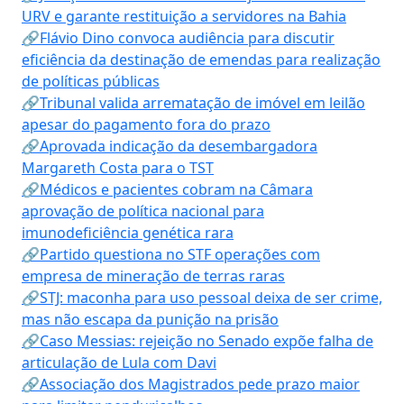
URV e garante restituição a servidores na Bahia
🔗Flávio Dino convoca audiência para discutir
eficiência da destinação de emendas para realização
de políticas públicas
🔗Tribunal valida arrematação de imóvel em leilão
apesar do pagamento fora do prazo
🔗Aprovada indicação da desembargadora
Margareth Costa para o TST
🔗Médicos e pacientes cobram na Câmara
aprovação de política nacional para
imunodeficiência genética rara
🔗Partido questiona no STF operações com
empresa de mineração de terras raras
🔗STJ: maconha para uso pessoal deixa de ser crime,
mas não escapa da punição na prisão
🔗Caso Messias: rejeição no Senado expõe falha de
articulação de Lula com Davi
🔗Associação dos Magistrados pede prazo maior