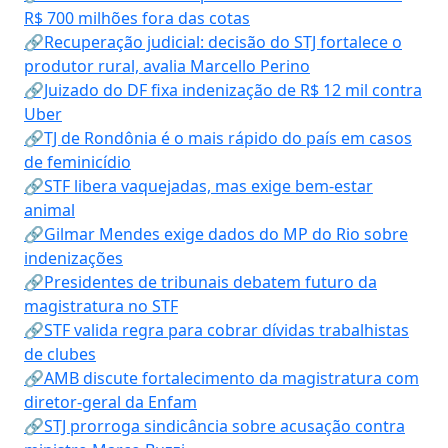
R$ 700 milhões fora das cotas
🔗Recuperação judicial: decisão do STJ fortalece o
produtor rural, avalia Marcello Perino
🔗Juizado do DF fixa indenização de R$ 12 mil contra
Uber
🔗TJ de Rondônia é o mais rápido do país em casos
de feminicídio
🔗STF libera vaquejadas, mas exige bem-estar
animal
🔗Gilmar Mendes exige dados do MP do Rio sobre
indenizações
🔗Presidentes de tribunais debatem futuro da
magistratura no STF
🔗STF valida regra para cobrar dívidas trabalhistas
de clubes
🔗AMB discute fortalecimento da magistratura com
diretor-geral da Enfam
🔗STJ prorroga sindicância sobre acusação contra