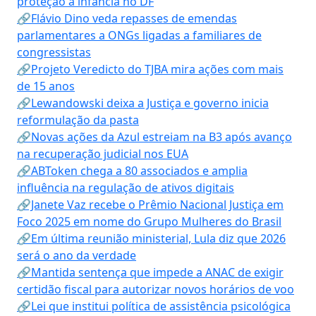
proteção à infância no DF
🔗Flávio Dino veda repasses de emendas
parlamentares a ONGs ligadas a familiares de
congressistas
🔗Projeto Veredicto do TJBA mira ações com mais
de 15 anos
🔗Lewandowski deixa a Justiça e governo inicia
reformulação da pasta
🔗Novas ações da Azul estreiam na B3 após avanço
na recuperação judicial nos EUA
🔗ABToken chega a 80 associados e amplia
influência na regulação de ativos digitais
🔗Janete Vaz recebe o Prêmio Nacional Justiça em
Foco 2025 em nome do Grupo Mulheres do Brasil
🔗Em última reunião ministerial, Lula diz que 2026
será o ano da verdade
🔗Mantida sentença que impede a ANAC de exigir
certidão fiscal para autorizar novos horários de voo
🔗Lei que institui política de assistência psicológica