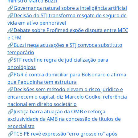
ministro Marco Buzzi
🔗Governança natural sobre a inteligência artificial
🔗Decisão do STJ transforma resgate de seguro de
vida em ativo penhorável
🔗Debate sobre Profimed expõe disputa entre MEC
e CFM
🔗Buzzi nega acusações e STJ convoca substituto
temporário
🔗STF redefine regra de judicialização para
oncológicos
🔗PGR é contra domiciliar para Bolsonaro e afirma
que Papudinha tem estrutura
🔗Decisões sem método elevam o risco jurídico e
encarecem o capital, diz Marcelo Godke, referência
nacional em direito societário
🔗Justiça barra atuação da OMB e reforça
exclusividade da AMB na concessão de títulos de
especialista
🔗TCE-PE revê expressão “erro grosseiro” após