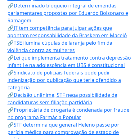
🔗Determinado bloqueio integral de emendas
parlamentares propostas por Eduardo Bolsonaro e
Ramagem
🔗JT tem competência para julgar ações que
apontam responsabilidade da Braskem em Maceió
🔗TSE ilumina cúpulas de laranja pelo fim da
violência contra as mulheres
🔗Lei que implementa tratamento contra depressão
infantil e na adolescência em UBS é constitucional
🔗Sindicato de policiais federais pode pedir
indenização por publicação que teria ofendido a
categoria
🔗Decisão unânime, STF nega possibilidade de
candidaturas sem filiação partidária
🔗Proprietária de drogaria é condenada por fraude
no programa Farmácia Popular
🔗STF determina que general Heleno passe por
perícia médica para comprovação de estado de