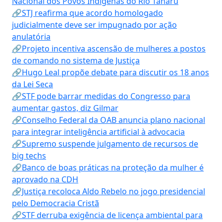
Nacional dos Povos Indígenas do Rio Tanaru
🔗STJ reafirma que acordo homologado
judicialmente deve ser impugnado por ação
anulatória
🔗Projeto incentiva ascensão de mulheres a postos
de comando no sistema de Justiça
🔗Hugo Leal propõe debate para discutir os 18 anos
da Lei Seca
🔗STF pode barrar medidas do Congresso para
aumentar gastos, diz Gilmar
🔗Conselho Federal da OAB anuncia plano nacional
para integrar inteligência artificial à advocacia
🔗Supremo suspende julgamento de recursos de
big techs
🔗Banco de boas práticas na proteção da mulher é
aprovado na CDH
🔗Justiça recoloca Aldo Rebelo no jogo presidencial
pelo Democracia Cristã
🔗STF derruba exigência de licença ambiental para