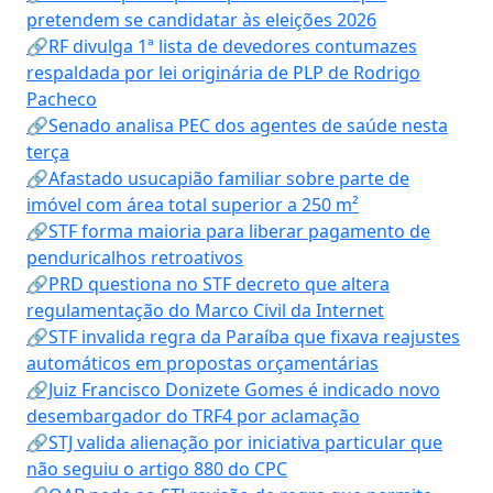
pretendem se candidatar às eleições 2026
🔗RF divulga 1ª lista de devedores contumazes
respaldada por lei originária de PLP de Rodrigo
Pacheco
🔗Senado analisa PEC dos agentes de saúde nesta
terça
🔗Afastado usucapião familiar sobre parte de
imóvel com área total superior a 250 m²
🔗STF forma maioria para liberar pagamento de
penduricalhos retroativos
🔗PRD questiona no STF decreto que altera
regulamentação do Marco Civil da Internet
🔗STF invalida regra da Paraíba que fixava reajustes
automáticos em propostas orçamentárias
🔗Juiz Francisco Donizete Gomes é indicado novo
desembargador do TRF4 por aclamação
🔗STJ valida alienação por iniciativa particular que
não seguiu o artigo 880 do CPC