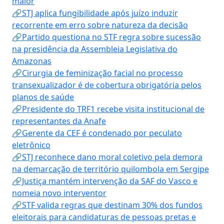
maior
🔗STJ aplica fungibilidade após juízo induzir
recorrente em erro sobre natureza da decisão
🔗Partido questiona no STF regra sobre sucessão
na presidência da Assembleia Legislativa do
Amazonas
🔗Cirurgia de feminização facial no processo
transexualizador é de cobertura obrigatória pelos
planos de saúde
🔗Presidente do TRF1 recebe visita institucional de
representantes da Anafe
🔗Gerente da CEF é condenado por peculato
eletrônico
🔗STJ reconhece dano moral coletivo pela demora
na demarcação de território quilombola em Sergipe
🔗Justiça mantém intervenção da SAF do Vasco e
nomeia novo interventor
🔗STF valida regras que destinam 30% dos fundos
eleitorais para candidaturas de pessoas pretas e