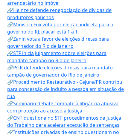
arrendatário no imóvel
🔗Heinze defende renegociação de dívidas de
produtores gaúchos
🔗Ministro Fux vota por eleição indireta para o
governo do RJ; placar está 1 a 1
🔗Zanin vota a favor de eleições diretas para
governador do Rio de Janeiro
🔗STF inicia julgamento sobre eleições para
mandato-tampão no Rio de Janeiro
🔗PGR defende eleições diretas para mandato-
tampão de governador do Rio de Janeiro
🔗Procedimento Restaurativo - Cejure/PR contribui
para concessão de indulto a pessoa em situação de
rua
🔗Seminário debate combate à litigância abusiva
com proteção ao acesso à Justiça
🔗CNT questiona no STF procedimentos da Justiça
do Trabalho para acelerar execução de sentenças
🔗Instituições privadas de ensino questionam no