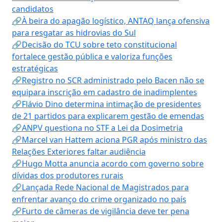
candidatos
🔗À beira do apagão logístico, ANTAQ lança ofensiva
para resgatar as hidrovias do Sul
🔗Decisão do TCU sobre teto constitucional
fortalece gestão pública e valoriza funções
estratégicas
🔗Registro no SCR administrado pelo Bacen não se
equipara inscrição em cadastro de inadimplentes
🔗Flávio Dino determina intimação de presidentes
de 21 partidos para explicarem gestão de emendas
🔗ANPV questiona no STF a Lei da Dosimetria
🔗Marcel van Hattem aciona PGR após ministro das
Relações Exteriores faltar audiência
🔗Hugo Motta anuncia acordo com governo sobre
dívidas dos produtores rurais
🔗Lançada Rede Nacional de Magistrados para
enfrentar avanço do crime organizado no país
🔗Furto de câmeras de vigilância deve ter pena