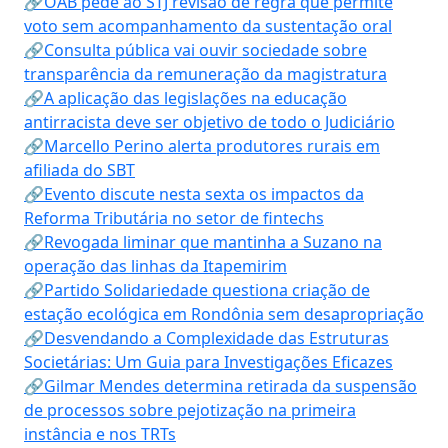
🔗OAB pede ao STJ revisão de regra que permite
voto sem acompanhamento da sustentação oral
🔗Consulta pública vai ouvir sociedade sobre
transparência da remuneração da magistratura
🔗A aplicação das legislações na educação
antirracista deve ser objetivo de todo o Judiciário
🔗Marcello Perino alerta produtores rurais em
afiliada do SBT
🔗Evento discute nesta sexta os impactos da
Reforma Tributária no setor de fintechs
🔗Revogada liminar que mantinha a Suzano na
operação das linhas da Itapemirim
🔗Partido Solidariedade questiona criação de
estação ecológica em Rondônia sem desapropriação
🔗Desvendando a Complexidade das Estruturas
Societárias: Um Guia para Investigações Eficazes
🔗Gilmar Mendes determina retirada da suspensão
de processos sobre pejotização na primeira
instância e nos TRTs