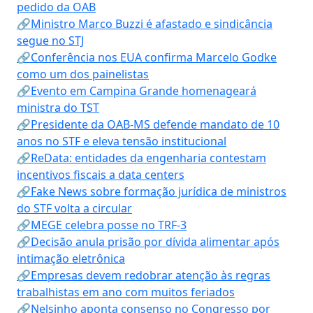
pedido da OAB
🔗Ministro Marco Buzzi é afastado e sindicância
segue no STJ
🔗Conferência nos EUA confirma Marcelo Godke
como um dos painelistas
🔗Evento em Campina Grande homenageará
ministra do TST
🔗Presidente da OAB-MS defende mandato de 10
anos no STF e eleva tensão institucional
🔗ReData: entidades da engenharia contestam
incentivos fiscais a data centers
🔗Fake News sobre formação jurídica de ministros
do STF volta a circular
🔗MEGE celebra posse no TRF-3
🔗Decisão anula prisão por dívida alimentar após
intimação eletrônica
🔗Empresas devem redobrar atenção às regras
trabalhistas em ano com muitos feriados
🔗Nelsinho aponta consenso no Congresso por