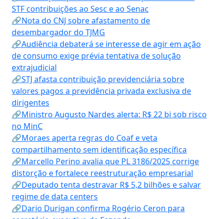
STF contribuições ao Sesc e ao Senac
🔗Nota do CNJ sobre afastamento de
desembargador do TJMG
🔗Audiência debaterá se interesse de agir em ação
de consumo exige prévia tentativa de solução
extrajudicial
🔗STJ afasta contribuição previdenciária sobre
valores pagos a previdência privada exclusiva de
dirigentes
🔗Ministro Augusto Nardes alerta: R$ 22 bi sob risco
no MinC
🔗Moraes aperta regras do Coaf e veta
compartilhamento sem identificação específica
🔗Marcello Perino avalia que PL 3186/2025 corrige
distorção e fortalece reestruturação empresarial
🔗Deputado tenta destravar R$ 5,2 bilhões e salvar
regime de data centers
🔗Dario Durigan confirma Rogério Ceron para