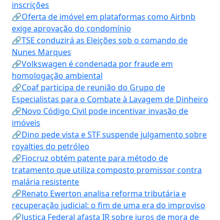
inscrições
🔗Oferta de imóvel em plataformas como Airbnb
exige aprovação do condomínio
🔗TSE conduzirá as Eleições sob o comando de
Nunes Marques
🔗Volkswagen é condenada por fraude em
homologação ambiental
🔗Coaf participa de reunião do Grupo de
Especialistas para o Combate à Lavagem de Dinheiro
🔗Novo Código Civil pode incentivar invasão de
imóveis
🔗Dino pede vista e STF suspende julgamento sobre
royalties do petróleo
🔗Fiocruz obtém patente para método de
tratamento que utiliza composto promissor contra
malária resistente
🔗Renato Ewerton analisa reforma tributária e
recuperação judicial: o fim de uma era do improviso
🔗Justiça Federal afasta IR sobre juros de mora de