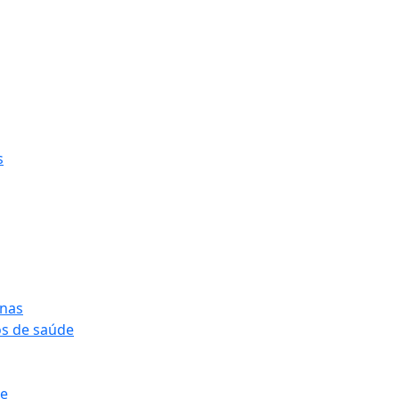
s
onas
os de saúde
pe