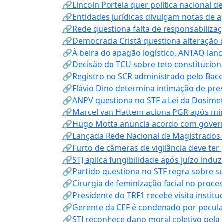
🔗Lincoln Portela quer política nacional d
🔗Entidades jurídicas divulgam notas de 
🔗Rede questiona falta de responsabiliza
🔗Democracia Cristã questiona alteração
🔗À beira do apagão logístico, ANTAQ lanç
🔗Decisão do TCU sobre teto constitucional
🔗Registro no SCR administrado pelo Bace
🔗Flávio Dino determina intimação de pre
🔗ANPV questiona no STF a Lei da Dosimet
🔗Marcel van Hattem aciona PGR após mini
🔗Hugo Motta anuncia acordo com governo
🔗Lançada Rede Nacional de Magistrados 
🔗Furto de câmeras de vigilância deve ter
🔗STJ aplica fungibilidade após juízo indu
🔗Partido questiona no STF regra sobre s
🔗Cirurgia de feminização facial no proce
🔗Presidente do TRF1 recebe visita instit
🔗Gerente da CEF é condenado por pecula
🔗STJ reconhece dano moral coletivo pela