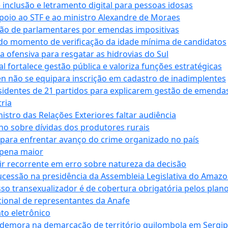
e inclusão e letramento digital para pessoas idosas
apoio ao STF e ao ministro Alexandre de Moraes
ção de parlamentares por emendas impositivas
 do momento de verificação da idade mínima de candidatos
a ofensiva para resgatar as hidrovias do Sul
 fortalece gestão pública e valoriza funções estratégicas
n não se equipara inscrição em cadastro de inadimplentes
sidentes de 21 partidos para explicarem gestão de emenda
ria
stro das Relações Exteriores faltar audiência
 sobre dívidas dos produtores rurais
para enfrentar avanço do crime organizado no país
 pena maior
zir recorrente em erro sobre natureza da decisão
ucessão na presidência da Assembleia Legislativa do Amaz
sso transexualizador é de cobertura obrigatória pelos plan
ucional de representantes da Anafe
to eletrônico
 demora na demarcação de território quilombola em Sergi