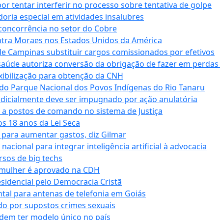
tentar interferir no processo sobre tentativa de golpe
oria especial em atividades insalubres
 concorrência no setor do Cobre
tra Moraes nos Estados Unidos da América
e Campinas substituir cargos comissionados por efetivos
saúde autoriza conversão da obrigação de fazer em perdas
xibilização para obtenção da CNH
do Parque Nacional dos Povos Indígenas do Rio Tanaru
dicialmente deve ser impugnado por ação anulatória
 a postos de comando no sistema de Justiça
s 18 anos da Lei Seca
para aumentar gastos, diz Gilmar
cional para integrar inteligência artificial à advocacia
sos de big techs
 mulher é aprovado na CDH
esidencial pelo Democracia Cristã
tal para antenas de telefonia em Goiás
o por supostos crimes sexuais
dem ter modelo único no país