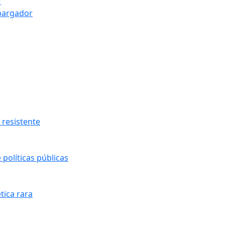
r
bargador
resistente
políticas públicas
tica rara