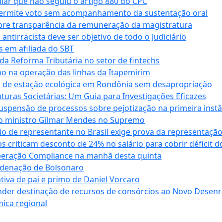
cular que não seguiu o artigo 880 do CPC
permite voto sem acompanhamento da sustentação oral
obre transparência da remuneração da magistratura
antirracista deve ser objetivo de todo o Judiciário
s em afiliada do SBT
da Reforma Tributária no setor de fintechs
o na operação das linhas da Itapemirim
ão de estação ecológica em Rondônia sem desapropriação
ras Societárias: Um Guia para Investigações Eficazes
spensão de processos sobre pejotização na primeira instâ
l do ministro Gilmar Mendes no Supremo
o de representante no Brasil exige prova da representaçã
riticam desconto de 24% no salário para cobrir déficit do
Operação Compliance na manhã desta quinta
ndenação de Bolsonaro
iva de pai e primo de Daniel Vorcaro
der destinação de recursos de consórcios ao Novo Desenro
mica regional