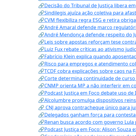
🔗Decisão do Tribunal de Justiça libera 
🔗Sindilegis ajuíza ação coletiva para afa
🔗CVM flexibiliza regra ESG e retira obrig
🔗André Amaral defende marco regulatório 
🔗André Mendonça defende respeito do Judi
🔗Leis sobre apostas reforçam tese contra
🔗Luiz Fux rebate críticas ao ativismo judi
🔗Fabrício Klein explica quando aposenta
🔗Risco para empregos e atendimento col
🔗TCDF cobra explicações sobre caos na F
🔗Corte determina continuidade de curso
🔗CNMP orienta MP a não interferir em co
🔗Podcast Justiça em Foco debate uso de IA
🔗Alcolumbre promulga dispositivos rein
🔗 CNJ aprova contracheque único para juí
🔗Delegados ganham força para contestar 
🔗Renan busca acordo com governo Lula p
🔗Podcast Justiça em Foco: Alison Souza e