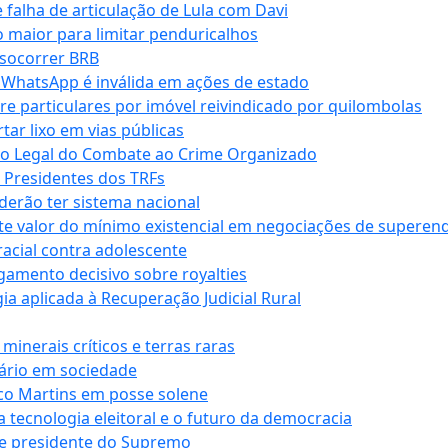
falha de articulação de Lula com Davi
 maior para limitar penduricalhos
 socorrer BRB
r WhatsApp é inválida em ações de estado
tre particulares por imóvel reivindicado por quilombolas
r lixo em vias públicas
co Legal do Combate ao Crime Organizado
e Presidentes dos TRFs
erão ter sistema nacional
te valor do mínimo existencial em negociações de superen
 racial contra adolescente
lgamento decisivo sobre royalties
a aplicada à Recuperação Judicial Rural
inerais críticos e terras raras
nário em sociedade
co Martins em posse solene
 tecnologia eleitoral e o futuro da democracia
te presidente do Supremo