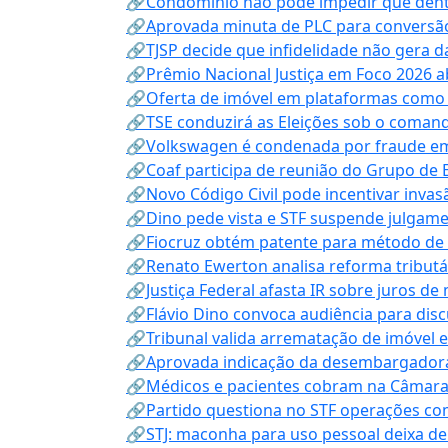
🔗Condomínio não pode impedir que dentis
🔗Aprovada minuta de PLC para conversão
🔗TJSP decide que infidelidade não gera 
🔗Prêmio Nacional Justiça em Foco 2026 a
🔗Oferta de imóvel em plataformas como
🔗TSE conduzirá as Eleições sob o coma
🔗Volkswagen é condenada por fraude e
🔗Coaf participa de reunião do Grupo de 
🔗Novo Código Civil pode incentivar invas
🔗Dino pede vista e STF suspende julgame
🔗Fiocruz obtém patente para método de t
🔗Renato Ewerton analisa reforma tributár
🔗Justiça Federal afasta IR sobre juros de
🔗Flávio Dino convoca audiência para discu
🔗Tribunal valida arrematação de imóvel 
🔗Aprovada indicação da desembargadora
🔗Médicos e pacientes cobram na Câmara a
🔗Partido questiona no STF operações co
🔗STJ: maconha para uso pessoal deixa de