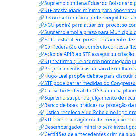
🔗Supremo condena Eduardo Bolsonaro por 
🔗STF afasta idade mínima para aposentad
🔗Reforma Tributária pode reequilibrar a
🔗AGU pedirá para atuar em processo con
🔗Supremo amplia prazo para Município d
🔗Falha estatal em prover tratamento de 
🔗Confederação do comércio contesta fle
🔗Ação da APIB ao STF assegurou criação 
🔗STJ reafirma que acordo homologado ju
🔗Projeto incentiva ascensão de mulheres
🔗Hugo Leal propõe debate para discutir o
🔗STF pode barrar medidas do Congresso 
🔗Conselho Federal da OAB anuncia plano na
🔗Supremo suspende julgamento de recur
🔗Banco de boas práticas na proteção da
🔗Justiça recoloca Aldo Rebelo no jogo pr
🔗STF derruba exigência de licença ambien
🔗Desembargador mineiro será investigad
🔗Certidões de antecedentes criminais po