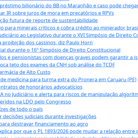
empréstimo bilionário do BB no Maranhão e caso pode chega
star IR sobre juros de mora em precatórios e RPVs
ação futura de reporte de sustentabilidade
para minerais críticos e cobra crédito ao minerador brasi
ciário ao Legislativo durante o XVI Simpósio de Direito Co
 proibição dos cassinos, diz Paulo Horn
cial durante o 16º Simpósio de Direito Constitucional
dos e pensionistas com doenças graves podem garantir a i
oca teto dos exames da CNH sob análise do TCDF
armácia de Alto Custo
 de medicina para turma extra do Pronera em Caruaru (PE)
ntratos de honorários advocatícios
 no Judiciário e alerta para riscos de manipulação algorít
seridos na LDO pelo Congresso
zes de todo o país
decisões judiciais durante investigações
ara destravar financiamento ao agro
xplica por que o PL 1893/2026 pode mudar a relação entre 