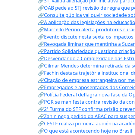
🔗STJ valida alienação por iniciativa parti
🔗OAB pede ao STJ revisão de regra que 
🔗Consulta pública vai ouvir sociedade s
🔗A aplicação das legislações na educação 
🔗Marcello Perino alerta produtores rurai
🔗Evento discute nesta sexta os impactos 
🔗Revogada liminar que mantinha a Suzan
🔗Partido Solidariedade questiona criaç
🔗Desvendando a Complexidade das Estrutu
🔗Gilmar Mendes determina retirada da su
🔗Fachin destaca trajetória instituciona
🔗Citação de empresa estrangeira por mei
🔗Empregados e aposentados dos Correios c
🔗Polícia Federal deflagra nova fase da 
🔗PGR se manifesta contra revisão da co
🔗2ª Turma do STF confirma prisão prevent
🔗Zanin nega pedido da ABAC para suspen
🔗CESTF realiza primeira audiência acadê
🔗O que está acontecendo hoje no Brasil