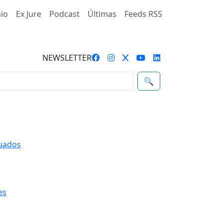
io
Ex Jure
Podcast
Últimas
Feeds RSS
NEWSLETTER
🔍
quados
es