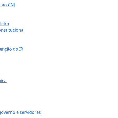
r ao CNJ
leiro
nstitucional
senção do IR
mica
governo e servidores