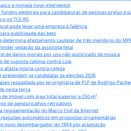
Vasco e nomeia novo interventor
 fundos eleitorais para candidaturas de pessoas pretas e 
co no TCE-RS
iscal pode levar uma empresa à falência
ara publicidade das bets
 e determina afastamento cautelar de três membros do MP
nder vedação da assistolia fetal
mil de danos morais por uso não autorizado de música
o de suposta calúnia contra Lula
o afasta injúria contra colega
 pretendem se candidatar às eleições 2026
azes respaldada por lei originária de PLP de Rodrigo Pache
e nesta terça
 de imóvel com área total superior a 250 m²
to de penduricalhos retroativos
a regulamentação do Marco Civil da Internet
va reajustes automáticos em propostas orçamentárias
ado novo desembargador do TRF4 por aclamação