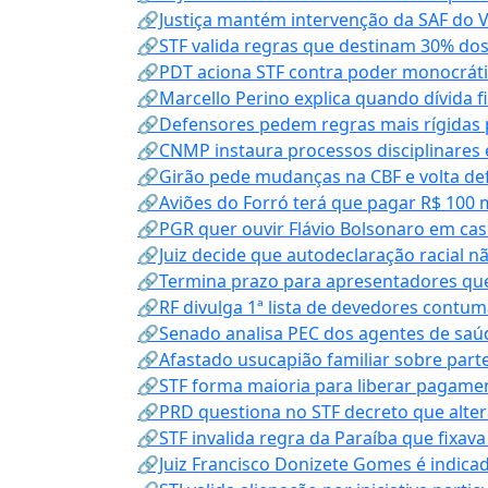
🔗Justiça mantém intervenção da SAF do 
🔗STF valida regras que destinam 30% dos
🔗PDT aciona STF contra poder monocráti
🔗Marcello Perino explica quando dívida f
🔗Defensores pedem regras mais rígidas p
🔗CNMP instaura processos disciplinares
🔗Girão pede mudanças na CBF e volta defe
🔗Aviões do Forró terá que pagar R$ 100 
🔗PGR quer ouvir Flávio Bolsonaro em cas
🔗Juiz decide que autodeclaração racial nã
🔗Termina prazo para apresentadores que
🔗RF divulga 1ª lista de devedores contum
🔗Senado analisa PEC dos agentes de saúd
🔗Afastado usucapião familiar sobre parte
🔗STF forma maioria para liberar pagamen
🔗PRD questiona no STF decreto que alter
🔗STF invalida regra da Paraíba que fixa
🔗Juiz Francisco Donizete Gomes é indic