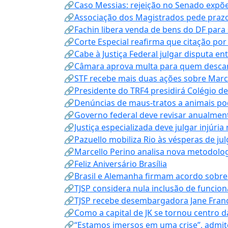
🔗Caso Messias: rejeição no Senado expõe 
🔗Associação dos Magistrados pede prazo
🔗Fachin libera venda de bens do DF para
🔗Corte Especial reafirma que citação po
🔗Cabe à Justiça Federal julgar disputa en
🔗Câmara aprova multa para quem descarta
🔗STF recebe mais duas ações sobre Mar
🔗Presidente do TRF4 presidirá Colégio d
🔗Denúncias de maus-tratos a animais pod
🔗Governo federal deve revisar anualmen
🔗Justiça especializada deve julgar injúria
🔗Pazuello mobiliza Rio às vésperas de ju
🔗Marcello Perino analisa nova metodologi
🔗Feliz Aniversário Brasília
🔗Brasil e Alemanha firmam acordo sobre m
🔗TJSP considera nula inclusão de funcio
🔗TJSP recebe desembargadora Jane Fran
🔗Como a capital de JK se tornou centro da
🔗“Estamos imersos em uma crise”, admi