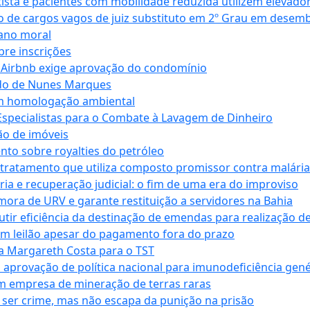
ta e pacientes com mobilidade reduzida utilizem elevado
 de cargos vagos de juiz substituto em 2º Grau em desem
dano moral
bre inscrições
 Airbnb exige aprovação do condomínio
ndo de Nunes Marques
m homologação ambiental
Especialistas para o Combate à Lavagem de Dinheiro
ão de imóveis
nto sobre royalties do petróleo
ratamento que utiliza composto promissor contra malária 
ia e recuperação judicial: o fim de uma era do improviso
 mora de URV e garante restituição a servidores na Bahia
tir eficiência da destinação de emendas para realização de 
em leilão apesar do pagamento fora do prazo
 Margareth Costa para o TST
provação de política nacional para imunodeficiência gené
m empresa de mineração de terras raras
 ser crime, mas não escapa da punição na prisão