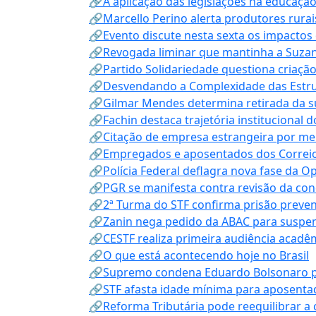
🔗A aplicação das legislações na educação 
🔗Marcello Perino alerta produtores rurai
🔗Evento discute nesta sexta os impactos 
🔗Revogada liminar que mantinha a Suzan
🔗Partido Solidariedade questiona criaç
🔗Desvendando a Complexidade das Estrutu
🔗Gilmar Mendes determina retirada da su
🔗Fachin destaca trajetória instituciona
🔗Citação de empresa estrangeira por mei
🔗Empregados e aposentados dos Correios c
🔗Polícia Federal deflagra nova fase da 
🔗PGR se manifesta contra revisão da co
🔗2ª Turma do STF confirma prisão prevent
🔗Zanin nega pedido da ABAC para suspen
🔗CESTF realiza primeira audiência acadê
🔗O que está acontecendo hoje no Brasil
🔗Supremo condena Eduardo Bolsonaro por 
🔗STF afasta idade mínima para aposentad
🔗Reforma Tributária pode reequilibrar a