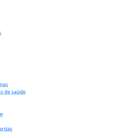
s
onas
os de saúde
pe
pardas