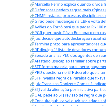
🔗Marcello Perino explica quando dívida f
🔗Defensores pedem regras mais rígidas p
🔗CNMP instaura processos disciplinares
🔗Girão pede mudanças na CBF e volta defe
🔗Aviões do Forró terá que pagar R$ 100 
🔗PGR quer ouvir Flávio Bolsonaro em cas
🔗Juiz decide que autodeclaração racial nã
🔗Termina prazo para apresentadores que
🔗RF divulga 1ª lista de devedores contum
🔗Senado analisa PEC dos agentes de saúd
🔗Afastado usucapião familiar sobre parte
🔗STF forma maioria para liberar pagamen
🔗PRD questiona no STF decreto que alter
🔗STF invalida regra da Paraíba que fixa
🔗Juiz Francisco Donizete Gomes é indic
🔗STJ valida alienação por iniciativa parti
🔗OAB pede ao STJ revisão de regra que 
🔗Consulta pública vai ouvir sociedade s