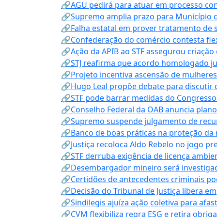
🔗AGU pedirá para atuar em processo con
🔗Supremo amplia prazo para Município d
🔗Falha estatal em prover tratamento de 
🔗Confederação do comércio contesta fle
🔗Ação da APIB ao STF assegurou criação 
🔗STJ reafirma que acordo homologado ju
🔗Projeto incentiva ascensão de mulheres
🔗Hugo Leal propõe debate para discutir o
🔗STF pode barrar medidas do Congresso 
🔗Conselho Federal da OAB anuncia plano na
🔗Supremo suspende julgamento de recur
🔗Banco de boas práticas na proteção da
🔗Justiça recoloca Aldo Rebelo no jogo pr
🔗STF derruba exigência de licença ambien
🔗Desembargador mineiro será investigad
🔗Certidões de antecedentes criminais po
🔗Decisão do Tribunal de Justiça libera 
🔗Sindilegis ajuíza ação coletiva para afa
🔗CVM flexibiliza regra ESG e retira obrig