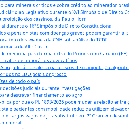
para minerais críticos e cobra crédito ao minerador brasi
ciário ao Legislativo durante o XVI Simpósio de Direito Co
 proibição dos cassinos, diz Paulo Horn
cial durante o 16º Simpósio de Direito Constitucional
dos e pensionistas com doenças graves podem garantir a i
oca teto dos exames da CNH sob análise do TCDF
armácia de Alto Custo
 de medicina para turma extra do Pronera em Caruaru (PE)
ntratos de honorários advocatícios
 no Judiciário e alerta para riscos de manipulação algorít
seridos na LDO pelo Congresso
zes de todo o país
decisões judiciais durante investigações
ara destravar financiamento ao agro
xplica por que o PL 1893/2026 pode mudar a relação entre 
ta e pacientes com mobilidade reduzida utilizem elevado
 de cargos vagos de juiz substituto em 2º Grau em desem
dano moral