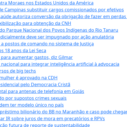
tra Moraes nos Estados Unidos da América
e Campinas substituir cargos comissionados por efetivos
saúde autoriza conversão da obrigação de fazer em perdas
xibilização para obtenção da CNH
do Parque Nacional dos Povos Indígenas do Rio Tanaru
dicialmente deve ser impugnado por ação anulatória
 a postos de comando no sistema de Justiça
s 18 anos da Lei Seca
para aumentar gastos, diz Gilmar
cional para integrar inteligência artificial à advocacia
sos de big techs
 mulher é aprovado na CDH
esidencial pelo Democracia Cristã
tal para antenas de telefonia em Goiás
o por supostos crimes sexuais
dem ter modelo único no país
empréstimo bilionário do BB no Maranhão e caso pode chega
star IR sobre juros de mora em precatórios e RPVs
ação futura de reporte de sustentabilidade