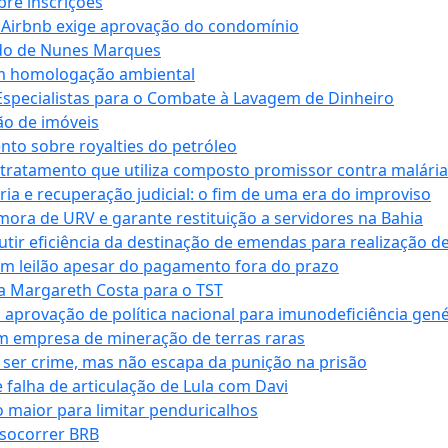
bre inscrições
 Airbnb exige aprovação do condomínio
ndo de Nunes Marques
m homologação ambiental
Especialistas para o Combate à Lavagem de Dinheiro
ão de imóveis
nto sobre royalties do petróleo
ratamento que utiliza composto promissor contra malária 
ia e recuperação judicial: o fim de uma era do improviso
 mora de URV e garante restituição a servidores na Bahia
tir eficiência da destinação de emendas para realização de 
em leilão apesar do pagamento fora do prazo
 Margareth Costa para o TST
provação de política nacional para imunodeficiência gené
m empresa de mineração de terras raras
 ser crime, mas não escapa da punição na prisão
falha de articulação de Lula com Davi
 maior para limitar penduricalhos
 socorrer BRB