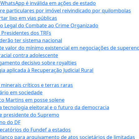
r WhatsApp é inválida em ações de estado
tre particulares por imóvel reivindicado por quilombolas
r lixo em vias públicas
co Legal do Combate ao Crime Organizado
e Presidentes dos TRFs
erão ter sistema nacional
te valor do mínimo existencial em negociações de superen
 racial contra adolescente
lgamento decisivo sobre royalties
a aplicada à Recuperação Judicial Rural
inerais críticos e terras raras
nário em sociedade
co Martins em posse solene
 tecnologia eleitoral e o futuro da democracia
te presidente do Supremo
rno do DF
recatórios do Fundef a estados
alanço para arquivamento de atos societários de limitadas