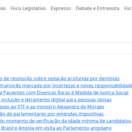
vas
Foco Legislativo
Expresso
Debate e Entrevista
Foc
 de resolução sobre sedação profunda por dentistas
 transição marcada por incertezas e novas responsabilidad
a Pacientes com Doenças Raras é Medida de Justiça Social
e inclusão e letramento digital para pessoas idosas
apoio ao STF e ao ministro Alexandre de Moraes
ção de parlamentares por emendas impositivas
 do momento de verificação da idade mínima de candidatos
e Brasil e Angola em visita ao Parlamento angolano