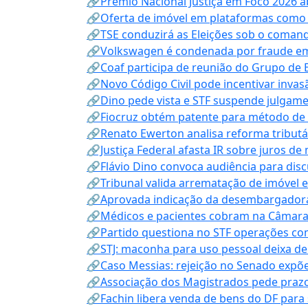
🔗Prêmio Nacional Justiça em Foco 2026 a
🔗Oferta de imóvel em plataformas como
🔗TSE conduzirá as Eleições sob o coma
🔗Volkswagen é condenada por fraude e
🔗Coaf participa de reunião do Grupo de 
🔗Novo Código Civil pode incentivar invas
🔗Dino pede vista e STF suspende julgame
🔗Fiocruz obtém patente para método de t
🔗Renato Ewerton analisa reforma tributár
🔗Justiça Federal afasta IR sobre juros de
🔗Flávio Dino convoca audiência para discu
🔗Tribunal valida arrematação de imóvel 
🔗Aprovada indicação da desembargadora
🔗Médicos e pacientes cobram na Câmara a
🔗Partido questiona no STF operações co
🔗STJ: maconha para uso pessoal deixa de
🔗Caso Messias: rejeição no Senado expõe 
🔗Associação dos Magistrados pede prazo
🔗Fachin libera venda de bens do DF para