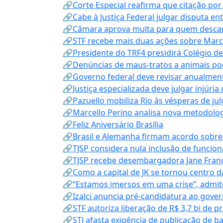
🔗Corte Especial reafirma que citação po
🔗Cabe à Justiça Federal julgar disputa en
🔗Câmara aprova multa para quem descarta
🔗STF recebe mais duas ações sobre Mar
🔗Presidente do TRF4 presidirá Colégio d
🔗Denúncias de maus-tratos a animais pod
🔗Governo federal deve revisar anualmen
🔗Justiça especializada deve julgar injúria
🔗Pazuello mobiliza Rio às vésperas de ju
🔗Marcello Perino analisa nova metodologi
🔗Feliz Aniversário Brasília
🔗Brasil e Alemanha firmam acordo sobre m
🔗TJSP considera nula inclusão de funcio
🔗TJSP recebe desembargadora Jane Fran
🔗Como a capital de JK se tornou centro da
🔗“Estamos imersos em uma crise”, admi
🔗Izalci anuncia pré-candidatura ao gove
🔗STF autoriza liberação de R$ 3,7 bi de p
🔗STJ afasta exigência de publicação de b