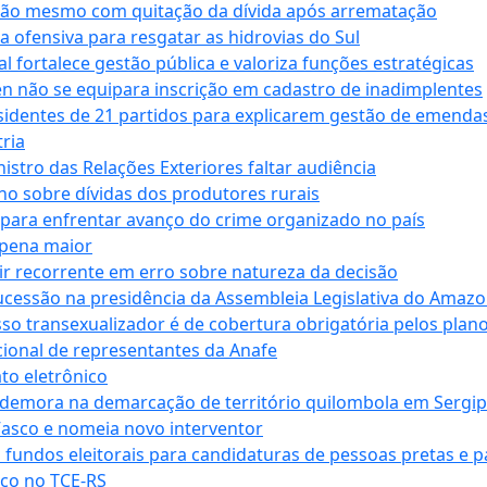
ssão mesmo com quitação da dívida após arrematação
a ofensiva para resgatar as hidrovias do Sul
 fortalece gestão pública e valoriza funções estratégicas
n não se equipara inscrição em cadastro de inadimplentes
sidentes de 21 partidos para explicarem gestão de emenda
ria
stro das Relações Exteriores faltar audiência
 sobre dívidas dos produtores rurais
para enfrentar avanço do crime organizado no país
 pena maior
zir recorrente em erro sobre natureza da decisão
ucessão na presidência da Assembleia Legislativa do Amaz
sso transexualizador é de cobertura obrigatória pelos plan
ucional de representantes da Anafe
to eletrônico
 demora na demarcação de território quilombola em Sergi
Vasco e nomeia novo interventor
 fundos eleitorais para candidaturas de pessoas pretas e 
co no TCE-RS