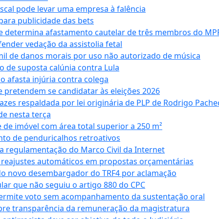
iscal pode levar uma empresa à falência
ara publicidade das bets
 e determina afastamento cautelar de três membros do MP
nder vedação da assistolia fetal
mil de danos morais por uso não autorizado de música
o de suposta calúnia contra Lula
o afasta injúria contra colega
 pretendem se candidatar às eleições 2026
azes respaldada por lei originária de PLP de Rodrigo Pache
e nesta terça
 de imóvel com área total superior a 250 m²
to de penduricalhos retroativos
a regulamentação do Marco Civil da Internet
va reajustes automáticos em propostas orçamentárias
ado novo desembargador do TRF4 por aclamação
cular que não seguiu o artigo 880 do CPC
permite voto sem acompanhamento da sustentação oral
obre transparência da remuneração da magistratura