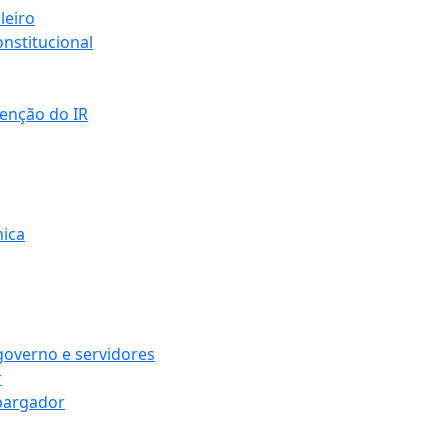
leiro
nstitucional
senção do IR
mica
governo e servidores
r
bargador