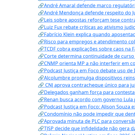
🔗André Amaral defende marco regulatório 
🔗André Mendonça defende respeito do Judi
🔗Leis sobre apostas reforçam tese contra
🔗Luiz Fux rebate críticas ao ativismo judi
🔗Fabrício Klein explica quando aposenta
🔗Risco para empregos e atendimento col
🔗TCDF cobra explicações sobre caos na F
🔗Corte determina continuidade de curso
🔗CNMP orienta MP a não interferir em co
🔗Podcast Justiça em Foco debate uso de IA
🔗Alcolumbre promulga dispositivos rein
🔗 CNJ aprova contracheque único para juí
🔗Delegados ganham força para contestar 
🔗Renan busca acordo com governo Lula p
🔗Podcast Justiça em Foco: Alison Souza e
🔗Condomínio não pode impedir que dentis
🔗Aprovada minuta de PLC para conversão
🔗TJSP decide que infidelidade não gera 