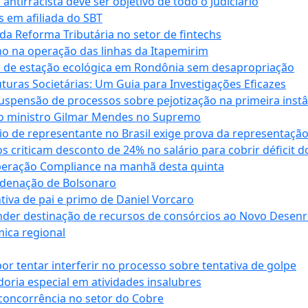
antirracista deve ser objetivo de todo o Judiciário
s em afiliada do SBT
da Reforma Tributária no setor de fintechs
o na operação das linhas da Itapemirim
ão de estação ecológica em Rondônia sem desapropriação
ras Societárias: Um Guia para Investigações Eficazes
spensão de processos sobre pejotização na primeira instâ
l do ministro Gilmar Mendes no Supremo
o de representante no Brasil exige prova da representaçã
riticam desconto de 24% no salário para cobrir déficit do
Operação Compliance na manhã desta quinta
ndenação de Bolsonaro
iva de pai e primo de Daniel Vorcaro
der destinação de recursos de consórcios ao Novo Desenro
mica regional
tentar interferir no processo sobre tentativa de golpe
oria especial em atividades insalubres
 concorrência no setor do Cobre