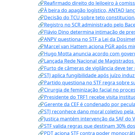
🔗Reafirmado direito do leiloeiro à comi
🔗À beira do apagão logístico, ANTAQ lanç
🔗Decisão do TCU sobre teto constitucional
🔗Registro no SCR administrado pelo Bace
🔗Flávio Dino determina intimação de pre
🔗ANPV questiona no STF a Lei da Dosimet
🔗Marcel van Hattem aciona PGR após mini
🔗Hugo Motta anuncia acordo com governo
🔗Lançada Rede Nacional de Magistrados 
🔗Furto de câmeras de vigilância deve ter
🔗STJ aplica fungibilidade após juízo indu
🔗Partido questiona no STF regra sobre s
🔗Cirurgia de feminização facial no proce
🔗Presidente do TRF1 recebe visita instit
🔗Gerente da CEF é condenado por pecula
🔗STJ reconhece dano moral coletivo pela
🔗Justiça mantém intervenção da SAF do 
🔗STF valida regras que destinam 30% dos
🔗PDT aciona STF contra poder monocráti