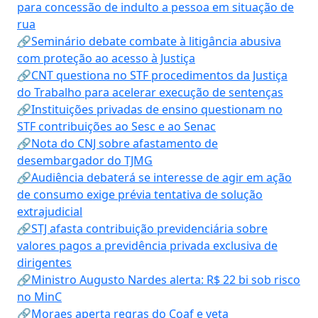
para concessão de indulto a pessoa em situação de
rua
🔗Seminário debate combate à litigância abusiva
com proteção ao acesso à Justiça
🔗CNT questiona no STF procedimentos da Justiça
do Trabalho para acelerar execução de sentenças
🔗Instituições privadas de ensino questionam no
STF contribuições ao Sesc e ao Senac
🔗Nota do CNJ sobre afastamento de
desembargador do TJMG
🔗Audiência debaterá se interesse de agir em ação
de consumo exige prévia tentativa de solução
extrajudicial
🔗STJ afasta contribuição previdenciária sobre
valores pagos a previdência privada exclusiva de
dirigentes
🔗Ministro Augusto Nardes alerta: R$ 22 bi sob risco
no MinC
🔗Moraes aperta regras do Coaf e veta