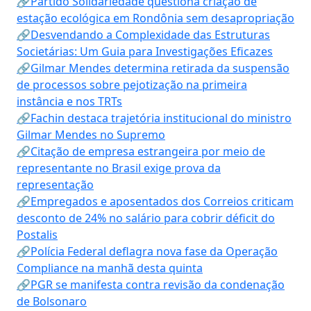
🔗Partido Solidariedade questiona criação de
estação ecológica em Rondônia sem desapropriação
🔗Desvendando a Complexidade das Estruturas
Societárias: Um Guia para Investigações Eficazes
🔗Gilmar Mendes determina retirada da suspensão
de processos sobre pejotização na primeira
instância e nos TRTs
🔗Fachin destaca trajetória institucional do ministro
Gilmar Mendes no Supremo
🔗Citação de empresa estrangeira por meio de
representante no Brasil exige prova da
representação
🔗Empregados e aposentados dos Correios criticam
desconto de 24% no salário para cobrir déficit do
Postalis
🔗Polícia Federal deflagra nova fase da Operação
Compliance na manhã desta quinta
🔗PGR se manifesta contra revisão da condenação
de Bolsonaro