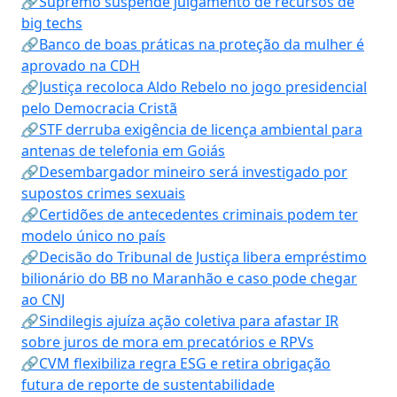
🔗Supremo suspende julgamento de recursos de
big techs
🔗Banco de boas práticas na proteção da mulher é
aprovado na CDH
🔗Justiça recoloca Aldo Rebelo no jogo presidencial
pelo Democracia Cristã
🔗STF derruba exigência de licença ambiental para
antenas de telefonia em Goiás
🔗Desembargador mineiro será investigado por
supostos crimes sexuais
🔗Certidões de antecedentes criminais podem ter
modelo único no país
🔗Decisão do Tribunal de Justiça libera empréstimo
bilionário do BB no Maranhão e caso pode chegar
ao CNJ
🔗Sindilegis ajuíza ação coletiva para afastar IR
sobre juros de mora em precatórios e RPVs
🔗CVM flexibiliza regra ESG e retira obrigação
futura de reporte de sustentabilidade