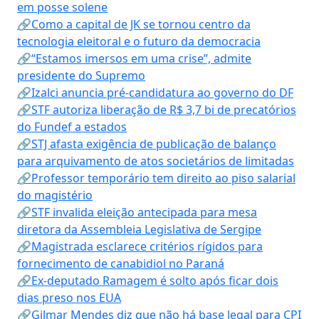
em posse solene
🔗Como a capital de JK se tornou centro da
tecnologia eleitoral e o futuro da democracia
🔗“Estamos imersos em uma crise”, admite
presidente do Supremo
🔗Izalci anuncia pré-candidatura ao governo do DF
🔗STF autoriza liberação de R$ 3,7 bi de precatórios
do Fundef a estados
🔗STJ afasta exigência de publicação de balanço
para arquivamento de atos societários de limitadas
🔗Professor temporário tem direito ao piso salarial
do magistério
🔗STF invalida eleição antecipada para mesa
diretora da Assembleia Legislativa de Sergipe
🔗Magistrada esclarece critérios rígidos para
fornecimento de canabidiol no Paraná
🔗Ex-deputado Ramagem é solto após ficar dois
dias preso nos EUA
🔗Gilmar Mendes diz que não há base legal para CPI