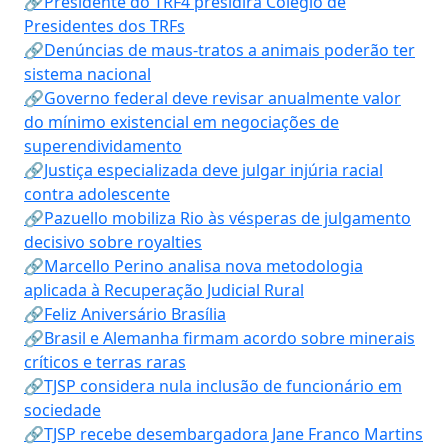
🔗Presidente do TRF4 presidirá Colégio de
Presidentes dos TRFs
🔗Denúncias de maus-tratos a animais poderão ter
sistema nacional
🔗Governo federal deve revisar anualmente valor
do mínimo existencial em negociações de
superendividamento
🔗Justiça especializada deve julgar injúria racial
contra adolescente
🔗Pazuello mobiliza Rio às vésperas de julgamento
decisivo sobre royalties
🔗Marcello Perino analisa nova metodologia
aplicada à Recuperação Judicial Rural
🔗Feliz Aniversário Brasília
🔗Brasil e Alemanha firmam acordo sobre minerais
críticos e terras raras
🔗TJSP considera nula inclusão de funcionário em
sociedade
🔗TJSP recebe desembargadora Jane Franco Martins