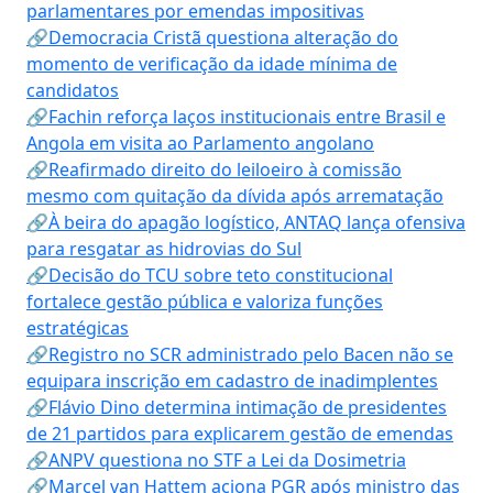
parlamentares por emendas impositivas
🔗Democracia Cristã questiona alteração do
momento de verificação da idade mínima de
candidatos
🔗Fachin reforça laços institucionais entre Brasil e
Angola em visita ao Parlamento angolano
🔗Reafirmado direito do leiloeiro à comissão
mesmo com quitação da dívida após arrematação
🔗À beira do apagão logístico, ANTAQ lança ofensiva
para resgatar as hidrovias do Sul
🔗Decisão do TCU sobre teto constitucional
fortalece gestão pública e valoriza funções
estratégicas
🔗Registro no SCR administrado pelo Bacen não se
equipara inscrição em cadastro de inadimplentes
🔗Flávio Dino determina intimação de presidentes
de 21 partidos para explicarem gestão de emendas
🔗ANPV questiona no STF a Lei da Dosimetria
🔗Marcel van Hattem aciona PGR após ministro das