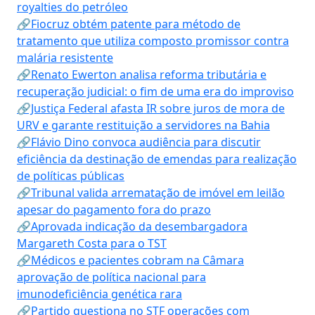
royalties do petróleo
🔗Fiocruz obtém patente para método de
tratamento que utiliza composto promissor contra
malária resistente
🔗Renato Ewerton analisa reforma tributária e
recuperação judicial: o fim de uma era do improviso
🔗Justiça Federal afasta IR sobre juros de mora de
URV e garante restituição a servidores na Bahia
🔗Flávio Dino convoca audiência para discutir
eficiência da destinação de emendas para realização
de políticas públicas
🔗Tribunal valida arrematação de imóvel em leilão
apesar do pagamento fora do prazo
🔗Aprovada indicação da desembargadora
Margareth Costa para o TST
🔗Médicos e pacientes cobram na Câmara
aprovação de política nacional para
imunodeficiência genética rara
🔗Partido questiona no STF operações com