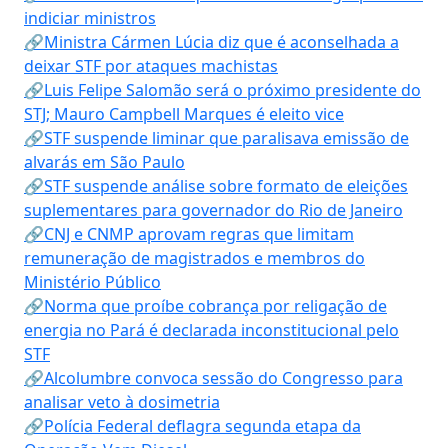
indiciar ministros
🔗Ministra Cármen Lúcia diz que é aconselhada a
deixar STF por ataques machistas
🔗Luis Felipe Salomão será o próximo presidente do
STJ; Mauro Campbell Marques é eleito vice
🔗STF suspende liminar que paralisava emissão de
alvarás em São Paulo
🔗STF suspende análise sobre formato de eleições
suplementares para governador do Rio de Janeiro
🔗CNJ e CNMP aprovam regras que limitam
remuneração de magistrados e membros do
Ministério Público
🔗Norma que proíbe cobrança por religação de
energia no Pará é declarada inconstitucional pelo
STF
🔗Alcolumbre convoca sessão do Congresso para
analisar veto à dosimetria
🔗Polícia Federal deflagra segunda etapa da