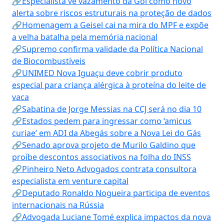
🔗Especialista vê vazamento da Gol como novo
alerta sobre riscos estruturais na proteção de dados
🔗Homenagem a Geisel cai na mira do MPF e expõe
a velha batalha pela memória nacional
🔗Supremo confirma validade da Política Nacional
de Biocombustíveis
🔗UNIMED Nova Iguaçu deve cobrir produto
especial para criança alérgica à proteína do leite de
vaca
🔗Sabatina de Jorge Messias na CCJ será no dia 10
🔗Estados pedem para ingressar como ‘amicus
curiae’ em ADI da Abegás sobre a Nova Lei do Gás
🔗Senado aprova projeto de Murilo Galdino que
proíbe descontos associativos na folha do INSS
🔗Pinheiro Neto Advogados contrata consultora
especialista em venture capital
🔗Deputado Ronaldo Nogueira participa de eventos
internacionais na Rússia
🔗Advogada Luciane Tomé explica impactos da nova