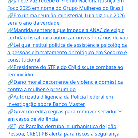
🔗Janete Vaz recebe o Prêmio Nacional Justiça em
Foco 2025 em nome do Grupo Mulheres do Brasil
🔗Em última reunião ministerial, Lula diz que 2026
será o ano da verdade
🔗Mantida sentença que impede a ANAC de exigir
certidão fiscal para autorizar novos horários de voo
🔗Lei que institui política de assistência psicológica
a pessoas em tratamento oncológico em Socorro é
constitucional
🔗Presidente do STF e do CNJ discute combate ao
feminicídio
🔗Dano moral decorrente de violência doméstica
contra a mulher é presumido
🔗Autorizada diligência da Polícia Federal em
investigação sobre Banco Master
🔗Governo edita regras para remover servidores
em casos de violência
🔗TJ da Paraíba derruba lei urbanística de João
Pessoa; CRECI-PB alerta para riscos à segurança