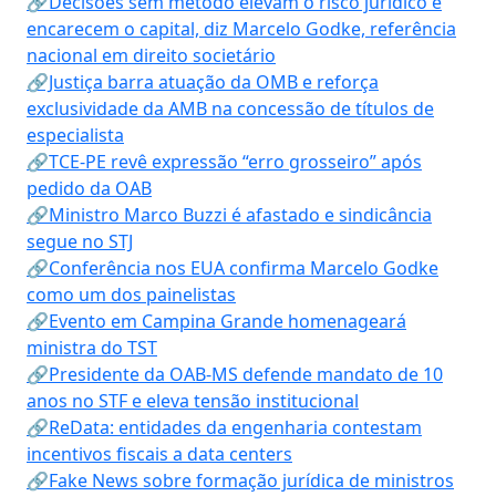
🔗Decisões sem método elevam o risco jurídico e
encarecem o capital, diz Marcelo Godke, referência
nacional em direito societário
🔗Justiça barra atuação da OMB e reforça
exclusividade da AMB na concessão de títulos de
especialista
🔗TCE-PE revê expressão “erro grosseiro” após
pedido da OAB
🔗Ministro Marco Buzzi é afastado e sindicância
segue no STJ
🔗Conferência nos EUA confirma Marcelo Godke
como um dos painelistas
🔗Evento em Campina Grande homenageará
ministra do TST
🔗Presidente da OAB-MS defende mandato de 10
anos no STF e eleva tensão institucional
🔗ReData: entidades da engenharia contestam
incentivos fiscais a data centers
🔗Fake News sobre formação jurídica de ministros