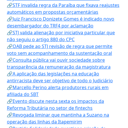
🔗STF invalida regra da Paraíba que fixava reajustes
automáticos em propostas orçamentárias
🔗Juiz Francisco Donizete Gomes é indicado novo
desembargador do TRF4 por aclamação
🔗STJ valida alienação por iniciativa particular que
não seguiu o artigo 880 do CPC
🔗OAB pede ao STJ revisão de regra que permite
voto sem acompanhamento da sustentação oral
🔗Consulta pública vai ouvir sociedade sobre
transparência da remuneração da magistratura
🔗A aplicação das legislações na educação
antirracista deve ser objetivo de todo o Judiciário
🔗Marcello Perino alerta produtores rurais em
afiliada do SBT
🔗Evento discute nesta sexta os impactos da
Reforma Tributária no setor de fintechs
🔗Revogada liminar que mantinha a Suzano na
operação das linhas da Itapemirim