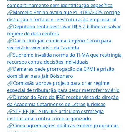
compartilhamento sem identificação específica
🔗Marcello Perino avalia que PL 3186/2025 corrige
distorção e fortalece reestruturação empresarial
🔗Deputado tenta destravar R$ 5,2 bilhões e salvar
regime de data centers
🔗Dario Durigan confirma Rogério Ceron para
secretário-executivo da Fazenda
🔗Supremo invalida norma do TJ-MA que restringia
recursos contra decisões individuais
🔗Damares pede prorrogação de CPMI e prisão
domiciliar para Jair Bolsonaro
🔗Comissão aprova projeto para criar regime
especial de tributação para setor metroferroviário
🔗Diretor do Foro da JFSC recebe visita da direção
da Academia Catarinense de Letras Jurídicas
🔗STF, PF, BC, e BNDES articulam estratégia
institucional contra crime organizado
🔗Cinco agremiações políticas exibem programas