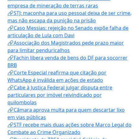
empresa de mineração de terras raras
🔗STJ: maconha para uso pessoal deixa de ser crime,
mas não escapa da punição na prisão
🔗Caso Messias: rejeição no Senado expõe falha de
articulação de Lula com Davi
🔗Associação dos Magistrados pede prazo maior
para limitar penduricalhos
🔗Fachin libera venda de bens do DF para socorrer
BRB
🔗Corte Especial reafirma que citação por
WhatsApp é inválida em ações de estado
🔗Cabe à Justiça Federal julgar disputa entre
particulares por imóvel reivindicado por
quilombolas
🔗Câmara aprova multa para quem descartar lixo
em vias públicas
🔗STF recebe mais duas ações sobre Marco Legal do
Combate ao Crime Organizado