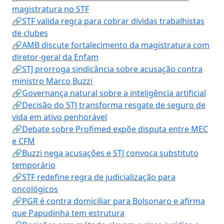
magistratura no STF
🔗STF valida regra para cobrar dívidas trabalhistas
de clubes
🔗AMB discute fortalecimento da magistratura com
diretor-geral da Enfam
🔗STJ prorroga sindicância sobre acusação contra
ministro Marco Buzzi
🔗Governança natural sobre a inteligência artificial
🔗Decisão do STJ transforma resgate de seguro de
vida em ativo penhorável
🔗Debate sobre Profimed expõe disputa entre MEC
e CFM
🔗Buzzi nega acusações e STJ convoca substituto
temporário
🔗STF redefine regra de judicialização para
oncológicos
🔗PGR é contra domiciliar para Bolsonaro e afirma
que Papudinha tem estrutura