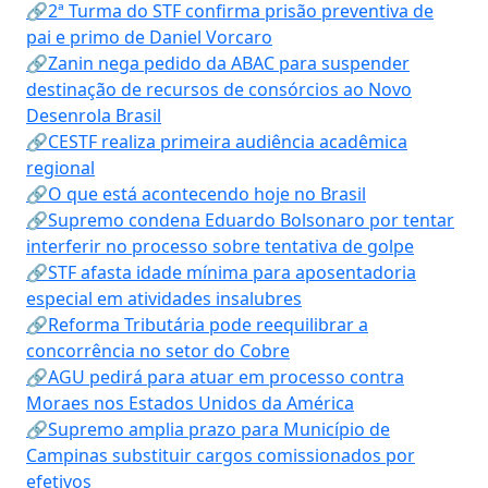
🔗2ª Turma do STF confirma prisão preventiva de
pai e primo de Daniel Vorcaro
🔗Zanin nega pedido da ABAC para suspender
destinação de recursos de consórcios ao Novo
Desenrola Brasil
🔗CESTF realiza primeira audiência acadêmica
regional
🔗O que está acontecendo hoje no Brasil
🔗Supremo condena Eduardo Bolsonaro por tentar
interferir no processo sobre tentativa de golpe
🔗STF afasta idade mínima para aposentadoria
especial em atividades insalubres
🔗Reforma Tributária pode reequilibrar a
concorrência no setor do Cobre
🔗AGU pedirá para atuar em processo contra
Moraes nos Estados Unidos da América
🔗Supremo amplia prazo para Município de
Campinas substituir cargos comissionados por
efetivos