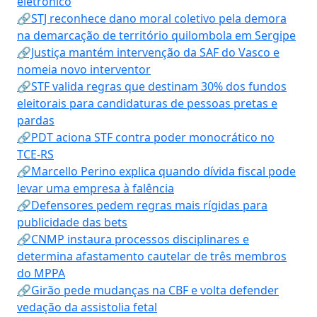
eletrônico
🔗STJ reconhece dano moral coletivo pela demora
na demarcação de território quilombola em Sergipe
🔗Justiça mantém intervenção da SAF do Vasco e
nomeia novo interventor
🔗STF valida regras que destinam 30% dos fundos
eleitorais para candidaturas de pessoas pretas e
pardas
🔗PDT aciona STF contra poder monocrático no
TCE-RS
🔗Marcello Perino explica quando dívida fiscal pode
levar uma empresa à falência
🔗Defensores pedem regras mais rígidas para
publicidade das bets
🔗CNMP instaura processos disciplinares e
determina afastamento cautelar de três membros
do MPPA
🔗Girão pede mudanças na CBF e volta defender
vedação da assistolia fetal