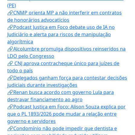
(PE)
🔗CNMP orienta MP a não interferir em contratos
de honorários advocatícios
🔗Podcast Justiça em Foco debate uso de IA no
Judiciário e alerta para riscos de manipulação
algorítmica
🔗Alcolumbre promulga dispositivos reinseridos na
LDO pelo Congresso
🔗 CNJ aprova contracheque único para juízes de
todo o país
🔗Delegados ganham força para contestar decisões
judiciais durante investigações
🔗Renan busca acordo com governo Lula para
destravar financiamento ao agro
🔗Podcast Justiça em Foco: Alison Souza explica por
que o PL 1893/2026 pode mudar a relação entre
governo e servidores
🔗Condomínio não pode impedir que dentista e