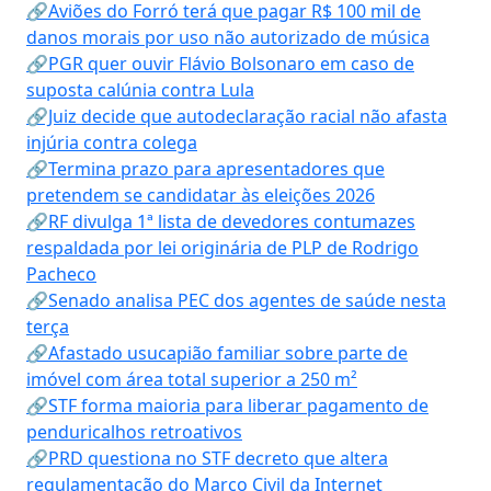
🔗Aviões do Forró terá que pagar R$ 100 mil de
danos morais por uso não autorizado de música
🔗PGR quer ouvir Flávio Bolsonaro em caso de
suposta calúnia contra Lula
🔗Juiz decide que autodeclaração racial não afasta
injúria contra colega
🔗Termina prazo para apresentadores que
pretendem se candidatar às eleições 2026
🔗RF divulga 1ª lista de devedores contumazes
respaldada por lei originária de PLP de Rodrigo
Pacheco
🔗Senado analisa PEC dos agentes de saúde nesta
terça
🔗Afastado usucapião familiar sobre parte de
imóvel com área total superior a 250 m²
🔗STF forma maioria para liberar pagamento de
penduricalhos retroativos
🔗PRD questiona no STF decreto que altera
regulamentação do Marco Civil da Internet