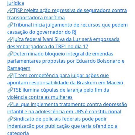
jurídica
🔗TJSP rejeita ação regressiva de seguradora contra
transportadora marítima
🔗Tribunal inicia julgamento de recursos que pedem
cassação do governador do RJ
🔗Juíza federal Ivani Silva da Luz será empossada
desembargadora do TRF1 no dia 17
🔗Determinado bloqueio integral de emendas
parlamentares propostas por Eduardo Bolsonaro e
Ramagem
🔗JT tem competência para julgar ações que
apontam responsabilidade da Braskem em Maceió
🔗TSE ilumina cúpulas de laranja pelo fim da
violência contra as mulheres
🔗Lei que implementa tratamento contra depressão
infantil e na adolescência em UBS é constitucional
🔗Sindicato de policiais federais pode pedir
indenização por publicação que teria ofendido a
categoria