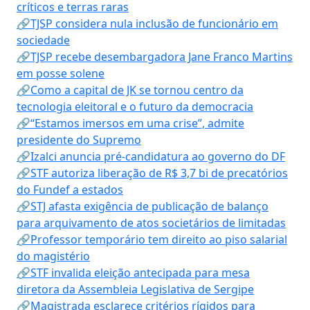
críticos e terras raras
🔗TJSP considera nula inclusão de funcionário em
sociedade
🔗TJSP recebe desembargadora Jane Franco Martins
em posse solene
🔗Como a capital de JK se tornou centro da
tecnologia eleitoral e o futuro da democracia
🔗“Estamos imersos em uma crise”, admite
presidente do Supremo
🔗Izalci anuncia pré-candidatura ao governo do DF
🔗STF autoriza liberação de R$ 3,7 bi de precatórios
do Fundef a estados
🔗STJ afasta exigência de publicação de balanço
para arquivamento de atos societários de limitadas
🔗Professor temporário tem direito ao piso salarial
do magistério
🔗STF invalida eleição antecipada para mesa
diretora da Assembleia Legislativa de Sergipe
🔗Magistrada esclarece critérios rígidos para