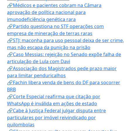
🔗Médicos e pacientes cobram na Câmara
aprovação de política nacional para
imunodeficiência genética rara
🔗Partido questiona no STF operações com
empresa de mineração de terras raras
🔗STJ: maconha para uso pessoal deixa de ser crime,
mas não escapa da punição na prisão
🔗Caso Messias: rejeição no Senado expõe falha de
articulação de Lula com Davi
🔗Associação dos Magistrados pede prazo maior
para limitar penduricalhos
🔗Fachin libera venda de bens do DF para socorrer
BRB
🔗Corte Especial reafirma que citação por
WhatsApp é inválida em ações de estado
🔗Cabe à Justiça Federal julgar disputa entre
particulares por imóvel reivindicado por
quilombolas