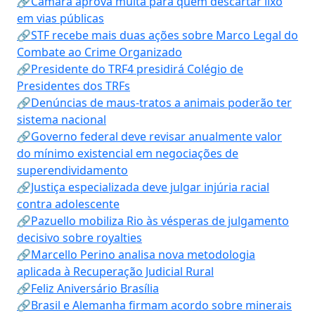
🔗Câmara aprova multa para quem descartar lixo
em vias públicas
🔗STF recebe mais duas ações sobre Marco Legal do
Combate ao Crime Organizado
🔗Presidente do TRF4 presidirá Colégio de
Presidentes dos TRFs
🔗Denúncias de maus-tratos a animais poderão ter
sistema nacional
🔗Governo federal deve revisar anualmente valor
do mínimo existencial em negociações de
superendividamento
🔗Justiça especializada deve julgar injúria racial
contra adolescente
🔗Pazuello mobiliza Rio às vésperas de julgamento
decisivo sobre royalties
🔗Marcello Perino analisa nova metodologia
aplicada à Recuperação Judicial Rural
🔗Feliz Aniversário Brasília
🔗Brasil e Alemanha firmam acordo sobre minerais