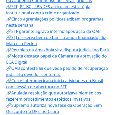
da Academia Catarinense de Letras Jurídicas
🔗STF, PF, BC, e BNDES articulam estratégia
institucional contra crime organizado
🔗Cinco agremiações políticas exibem programas
nesta semana
🔗STF garante agravo interno após ação da OAB
🔗STJ preserva bem de família ainda financiado, diz
Marcello Perino
🔗Petróleo na Amazônia vira disputa judicial no Pará
🔗Motta destaca papel da Câmara na aprovação do
ECA Digital
🔗OAB contesta lei que veda pedido de recuperação
judicial a devedor contumaz
🔗Corte Interamericana inicia atividades no Brasil
com sessão de abertura no STF
🔗Anulada resolução que autorizava biomédicos
fazerem procedimentos estéticos invasivos
🔗Supremo autoriza nova fase da Operação Sem
Desconto no DF e no Ceará