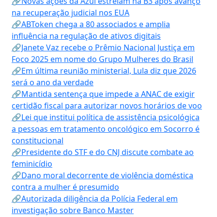
🔗Novas ações da Azul estreiam na B3 após avanço
na recuperação judicial nos EUA
🔗ABToken chega a 80 associados e amplia
influência na regulação de ativos digitais
🔗Janete Vaz recebe o Prêmio Nacional Justiça em
Foco 2025 em nome do Grupo Mulheres do Brasil
🔗Em última reunião ministerial, Lula diz que 2026
será o ano da verdade
🔗Mantida sentença que impede a ANAC de exigir
certidão fiscal para autorizar novos horários de voo
🔗Lei que institui política de assistência psicológica
a pessoas em tratamento oncológico em Socorro é
constitucional
🔗Presidente do STF e do CNJ discute combate ao
feminicídio
🔗Dano moral decorrente de violência doméstica
contra a mulher é presumido
🔗Autorizada diligência da Polícia Federal em
investigação sobre Banco Master