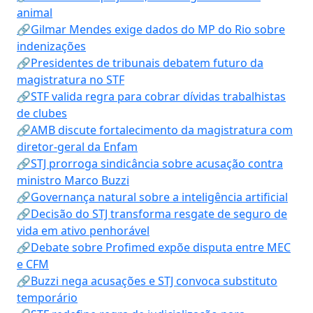
animal
🔗Gilmar Mendes exige dados do MP do Rio sobre
indenizações
🔗Presidentes de tribunais debatem futuro da
magistratura no STF
🔗STF valida regra para cobrar dívidas trabalhistas
de clubes
🔗AMB discute fortalecimento da magistratura com
diretor-geral da Enfam
🔗STJ prorroga sindicância sobre acusação contra
ministro Marco Buzzi
🔗Governança natural sobre a inteligência artificial
🔗Decisão do STJ transforma resgate de seguro de
vida em ativo penhorável
🔗Debate sobre Profimed expõe disputa entre MEC
e CFM
🔗Buzzi nega acusações e STJ convoca substituto
temporário