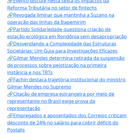
🔗Evento discute nesta sexta os impactos da
Reforma Tributária no setor de fintechs
🔗Revogada liminar que mantinha a Suzano na
operação das linhas da Itapemirim
🔗Partido Solidariedade questiona criação de
estação ecológica em Rondônia sem desapropriação
🔗Desvendando a Complexidade das Estruturas
Societárias: Um Guia para Investigações Eficazes
🔗Gilmar Mendes determina retirada da suspensão
de processos sobre pejotização na primeira
instância e nos TRTs
🔗Fachin destaca trajetória institucional do ministro
Gilmar Mendes no Supremo
🔗Citação de empresa estrangeira por meio de
representante no Brasil exige prova da
representação
🔗Empregados e aposentados dos Correios criticam
desconto de 24% no salário para cobrir déficit do
Postalis