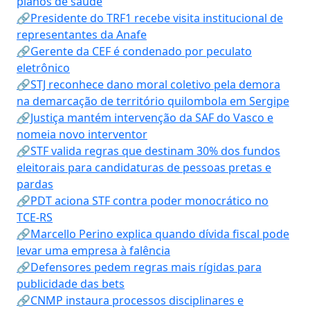
planos de saúde
🔗Presidente do TRF1 recebe visita institucional de
representantes da Anafe
🔗Gerente da CEF é condenado por peculato
eletrônico
🔗STJ reconhece dano moral coletivo pela demora
na demarcação de território quilombola em Sergipe
🔗Justiça mantém intervenção da SAF do Vasco e
nomeia novo interventor
🔗STF valida regras que destinam 30% dos fundos
eleitorais para candidaturas de pessoas pretas e
pardas
🔗PDT aciona STF contra poder monocrático no
TCE-RS
🔗Marcello Perino explica quando dívida fiscal pode
levar uma empresa à falência
🔗Defensores pedem regras mais rígidas para
publicidade das bets
🔗CNMP instaura processos disciplinares e