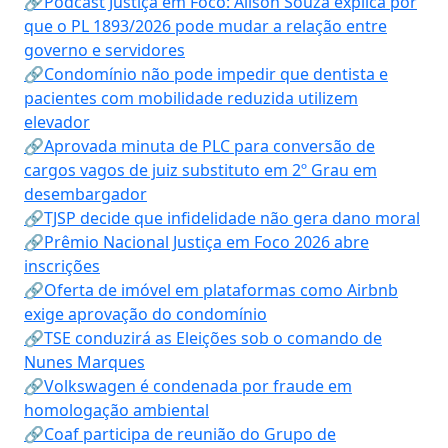
🔗Podcast Justiça em Foco: Alison Souza explica por
que o PL 1893/2026 pode mudar a relação entre
governo e servidores
🔗Condomínio não pode impedir que dentista e
pacientes com mobilidade reduzida utilizem
elevador
🔗Aprovada minuta de PLC para conversão de
cargos vagos de juiz substituto em 2º Grau em
desembargador
🔗TJSP decide que infidelidade não gera dano moral
🔗Prêmio Nacional Justiça em Foco 2026 abre
inscrições
🔗Oferta de imóvel em plataformas como Airbnb
exige aprovação do condomínio
🔗TSE conduzirá as Eleições sob o comando de
Nunes Marques
🔗Volkswagen é condenada por fraude em
homologação ambiental
🔗Coaf participa de reunião do Grupo de