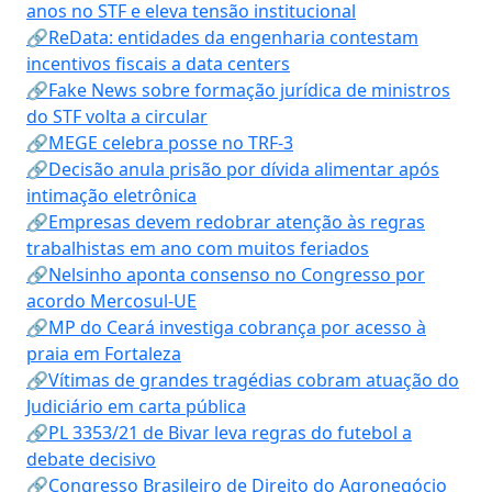
anos no STF e eleva tensão institucional
🔗ReData: entidades da engenharia contestam
incentivos fiscais a data centers
🔗Fake News sobre formação jurídica de ministros
do STF volta a circular
🔗MEGE celebra posse no TRF-3
🔗Decisão anula prisão por dívida alimentar após
intimação eletrônica
🔗Empresas devem redobrar atenção às regras
trabalhistas em ano com muitos feriados
🔗Nelsinho aponta consenso no Congresso por
acordo Mercosul-UE
🔗MP do Ceará investiga cobrança por acesso à
praia em Fortaleza
🔗Vítimas de grandes tragédias cobram atuação do
Judiciário em carta pública
🔗PL 3353/21 de Bivar leva regras do futebol a
debate decisivo
🔗Congresso Brasileiro de Direito do Agronegócio