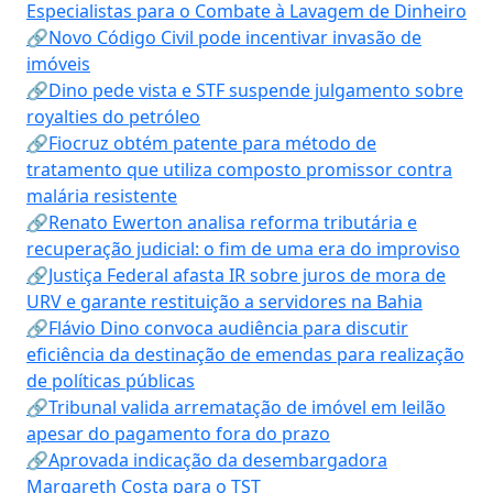
Especialistas para o Combate à Lavagem de Dinheiro
🔗Novo Código Civil pode incentivar invasão de
imóveis
🔗Dino pede vista e STF suspende julgamento sobre
royalties do petróleo
🔗Fiocruz obtém patente para método de
tratamento que utiliza composto promissor contra
malária resistente
🔗Renato Ewerton analisa reforma tributária e
recuperação judicial: o fim de uma era do improviso
🔗Justiça Federal afasta IR sobre juros de mora de
URV e garante restituição a servidores na Bahia
🔗Flávio Dino convoca audiência para discutir
eficiência da destinação de emendas para realização
de políticas públicas
🔗Tribunal valida arrematação de imóvel em leilão
apesar do pagamento fora do prazo
🔗Aprovada indicação da desembargadora
Margareth Costa para o TST