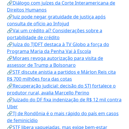
🔗Diálogo com juízes da Corte Interamericana de
Direitos Humanos
🔗Juiz pode negar gratuidade de justiça após
consulta de ofício ao Infojud
🔗Vai um crédito aí? Considerações sobre a
portabilidade de crédito
🔗Juíza do TJDFT destaca à TV Globo a força do
Programa Maria da Penha Vai à Escola
🔗Moraes revoga autorização para visita de
assessor de Trump a Bolsonaro
🔗STF discute anistia a partidos e Márlon Reis cita
R$ 700 milhões fora das cotas
🔗Recuperação judicial: decisão do STJ fortalece o
produtor rural, avalia Marcello Perino
🔗Juizado do DF fixa indenização de R$ 12 mil contra
Uber
🔗TJ de Rondônia é o mais rápido do país em casos
de feminicídio
🔗STF libera vaquejadas, mas exige bem-estar