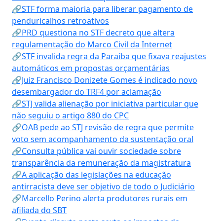
🔗STF forma maioria para liberar pagamento de
penduricalhos retroativos
🔗PRD questiona no STF decreto que altera
regulamentação do Marco Civil da Internet
🔗STF invalida regra da Paraíba que fixava reajustes
automáticos em propostas orçamentárias
🔗Juiz Francisco Donizete Gomes é indicado novo
desembargador do TRF4 por aclamação
🔗STJ valida alienação por iniciativa particular que
não seguiu o artigo 880 do CPC
🔗OAB pede ao STJ revisão de regra que permite
voto sem acompanhamento da sustentação oral
🔗Consulta pública vai ouvir sociedade sobre
transparência da remuneração da magistratura
🔗A aplicação das legislações na educação
antirracista deve ser objetivo de todo o Judiciário
🔗Marcello Perino alerta produtores rurais em
afiliada do SBT