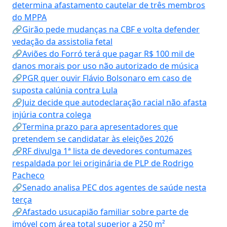
determina afastamento cautelar de três membros
do MPPA
🔗Girão pede mudanças na CBF e volta defender
vedação da assistolia fetal
🔗Aviões do Forró terá que pagar R$ 100 mil de
danos morais por uso não autorizado de música
🔗PGR quer ouvir Flávio Bolsonaro em caso de
suposta calúnia contra Lula
🔗Juiz decide que autodeclaração racial não afasta
injúria contra colega
🔗Termina prazo para apresentadores que
pretendem se candidatar às eleições 2026
🔗RF divulga 1ª lista de devedores contumazes
respaldada por lei originária de PLP de Rodrigo
Pacheco
🔗Senado analisa PEC dos agentes de saúde nesta
terça
🔗Afastado usucapião familiar sobre parte de
imóvel com área total superior a 250 m²