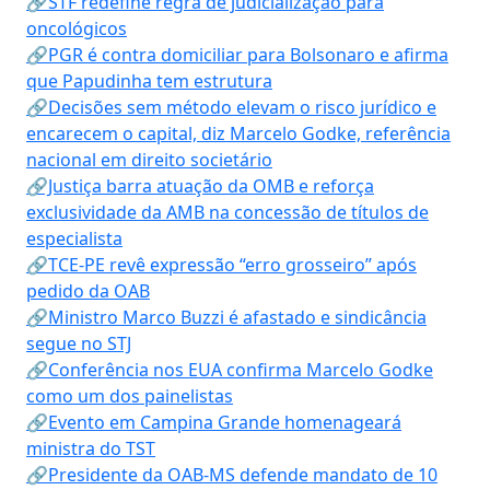
🔗STF redefine regra de judicialização para
oncológicos
🔗PGR é contra domiciliar para Bolsonaro e afirma
que Papudinha tem estrutura
🔗Decisões sem método elevam o risco jurídico e
encarecem o capital, diz Marcelo Godke, referência
nacional em direito societário
🔗Justiça barra atuação da OMB e reforça
exclusividade da AMB na concessão de títulos de
especialista
🔗TCE-PE revê expressão “erro grosseiro” após
pedido da OAB
🔗Ministro Marco Buzzi é afastado e sindicância
segue no STJ
🔗Conferência nos EUA confirma Marcelo Godke
como um dos painelistas
🔗Evento em Campina Grande homenageará
ministra do TST
🔗Presidente da OAB-MS defende mandato de 10