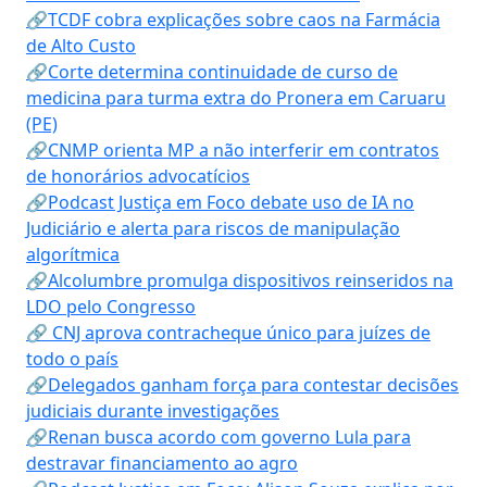
🔗TCDF cobra explicações sobre caos na Farmácia
de Alto Custo
🔗Corte determina continuidade de curso de
medicina para turma extra do Pronera em Caruaru
(PE)
🔗CNMP orienta MP a não interferir em contratos
de honorários advocatícios
🔗Podcast Justiça em Foco debate uso de IA no
Judiciário e alerta para riscos de manipulação
algorítmica
🔗Alcolumbre promulga dispositivos reinseridos na
LDO pelo Congresso
🔗 CNJ aprova contracheque único para juízes de
todo o país
🔗Delegados ganham força para contestar decisões
judiciais durante investigações
🔗Renan busca acordo com governo Lula para
destravar financiamento ao agro