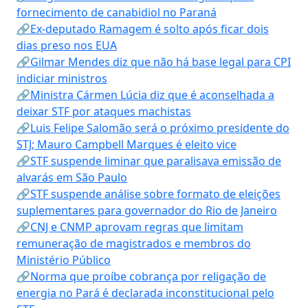
fornecimento de canabidiol no Paraná
🔗Ex-deputado Ramagem é solto após ficar dois
dias preso nos EUA
🔗Gilmar Mendes diz que não há base legal para CPI
indiciar ministros
🔗Ministra Cármen Lúcia diz que é aconselhada a
deixar STF por ataques machistas
🔗Luis Felipe Salomão será o próximo presidente do
STJ; Mauro Campbell Marques é eleito vice
🔗STF suspende liminar que paralisava emissão de
alvarás em São Paulo
🔗STF suspende análise sobre formato de eleições
suplementares para governador do Rio de Janeiro
🔗CNJ e CNMP aprovam regras que limitam
remuneração de magistrados e membros do
Ministério Público
🔗Norma que proíbe cobrança por religação de
energia no Pará é declarada inconstitucional pelo