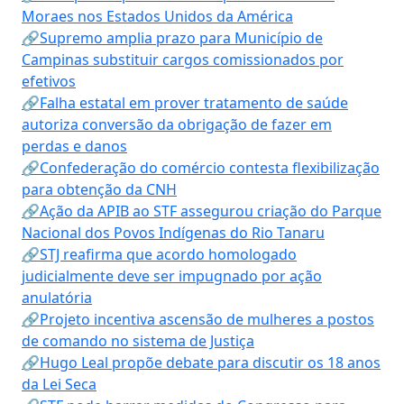
Moraes nos Estados Unidos da América
🔗Supremo amplia prazo para Município de
Campinas substituir cargos comissionados por
efetivos
🔗Falha estatal em prover tratamento de saúde
autoriza conversão da obrigação de fazer em
perdas e danos
🔗Confederação do comércio contesta flexibilização
para obtenção da CNH
🔗Ação da APIB ao STF assegurou criação do Parque
Nacional dos Povos Indígenas do Rio Tanaru
🔗STJ reafirma que acordo homologado
judicialmente deve ser impugnado por ação
anulatória
🔗Projeto incentiva ascensão de mulheres a postos
de comando no sistema de Justiça
🔗Hugo Leal propõe debate para discutir os 18 anos
da Lei Seca