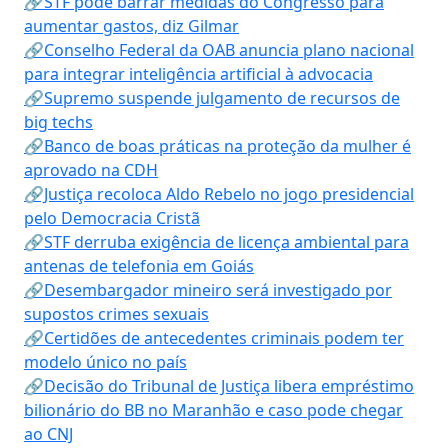
🔗STF pode barrar medidas do Congresso para
aumentar gastos, diz Gilmar
🔗Conselho Federal da OAB anuncia plano nacional
para integrar inteligência artificial à advocacia
🔗Supremo suspende julgamento de recursos de
big techs
🔗Banco de boas práticas na proteção da mulher é
aprovado na CDH
🔗Justiça recoloca Aldo Rebelo no jogo presidencial
pelo Democracia Cristã
🔗STF derruba exigência de licença ambiental para
antenas de telefonia em Goiás
🔗Desembargador mineiro será investigado por
supostos crimes sexuais
🔗Certidões de antecedentes criminais podem ter
modelo único no país
🔗Decisão do Tribunal de Justiça libera empréstimo
bilionário do BB no Maranhão e caso pode chegar
ao CNJ