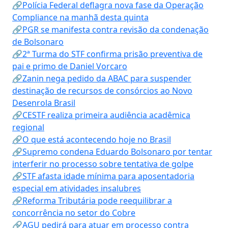
🔗Polícia Federal deflagra nova fase da Operação
Compliance na manhã desta quinta
🔗PGR se manifesta contra revisão da condenação
de Bolsonaro
🔗2ª Turma do STF confirma prisão preventiva de
pai e primo de Daniel Vorcaro
🔗Zanin nega pedido da ABAC para suspender
destinação de recursos de consórcios ao Novo
Desenrola Brasil
🔗CESTF realiza primeira audiência acadêmica
regional
🔗O que está acontecendo hoje no Brasil
🔗Supremo condena Eduardo Bolsonaro por tentar
interferir no processo sobre tentativa de golpe
🔗STF afasta idade mínima para aposentadoria
especial em atividades insalubres
🔗Reforma Tributária pode reequilibrar a
concorrência no setor do Cobre
🔗AGU pedirá para atuar em processo contra