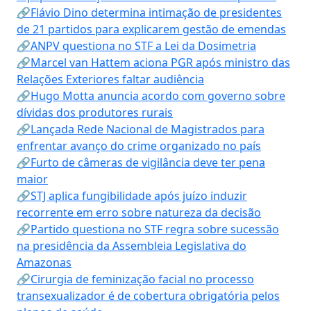
🔗Flávio Dino determina intimação de presidentes
de 21 partidos para explicarem gestão de emendas
🔗ANPV questiona no STF a Lei da Dosimetria
🔗Marcel van Hattem aciona PGR após ministro das
Relações Exteriores faltar audiência
🔗Hugo Motta anuncia acordo com governo sobre
dívidas dos produtores rurais
🔗Lançada Rede Nacional de Magistrados para
enfrentar avanço do crime organizado no país
🔗Furto de câmeras de vigilância deve ter pena
maior
🔗STJ aplica fungibilidade após juízo induzir
recorrente em erro sobre natureza da decisão
🔗Partido questiona no STF regra sobre sucessão
na presidência da Assembleia Legislativa do
Amazonas
🔗Cirurgia de feminização facial no processo
transexualizador é de cobertura obrigatória pelos