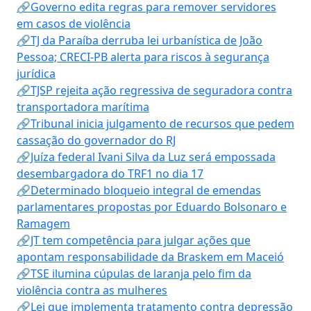
🔗Governo edita regras para remover servidores
em casos de violência
🔗TJ da Paraíba derruba lei urbanística de João
Pessoa; CRECI-PB alerta para riscos à segurança
jurídica
🔗TJSP rejeita ação regressiva de seguradora contra
transportadora marítima
🔗Tribunal inicia julgamento de recursos que pedem
cassação do governador do RJ
🔗Juíza federal Ivani Silva da Luz será empossada
desembargadora do TRF1 no dia 17
🔗Determinado bloqueio integral de emendas
parlamentares propostas por Eduardo Bolsonaro e
Ramagem
🔗JT tem competência para julgar ações que
apontam responsabilidade da Braskem em Maceió
🔗TSE ilumina cúpulas de laranja pelo fim da
violência contra as mulheres
🔗Lei que implementa tratamento contra depressão