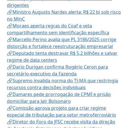
dirigentes
🔗Ministro Augusto Nardes alerta: R$ 22 bi sob risco
no MinC
🔗Moraes aperta regras do Coaf e veta
compartilhamento sem identificação específica
🔗Marcello Perino avalia que PL 3186/2025 corrige
distorção e fortalece reestruturação empresarial
🔗Deputado tenta destravar R$ 5,2 bilhões e salvar
regime de data centers
🔗Dario Durigan confirma Rogério Ceron para
secretário-executivo da Fazenda
🔗Supremo invalida norma do TJ-MA que restringia
recursos contra decisões individuais
🔗Damares pede prorrogação de CPMI e prisão
domiciliar para Jair Bolsonaro
🔗Comissão aprova projeto para criar regime
especial de tributação para setor metroferroviário
🔗Diretor do Foro da JFSC recebe visita da direção