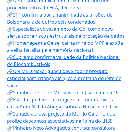
🔗Defensoria Pública tem prazo dobrado nos
procedimentos do ECA, decide STJ
🔗STF confirma por unanimidade as prisões de
Bolsonaro e de outros seis condenados
🔗Especialista vê vazamento da Gol como novo
alerta sobre riscos estruturais na proteção de dados
🔗Homenagem a Geisel cai na mira do MPF e expõe
a velha batalha pela memória nacional
🔗Supremo confirma validade da Política Nacional
de Biocombustíveis
🔗UNIMED Nova Iguaçu deve cobrir produto
especial para criança alérgica à proteína do leite de
vaca
🔗Sabatina de Jorge Messias na CCJ será no dia 10
🔗Estados pedem para ingressar como ‘amicus
curiae’ em ADI da Abegás sobre a Nova Lei do Gás
🔗Senado aprova projeto de Murilo Galdino que
proíbe descontos associativos na folha do INSS
🔗Pinheiro Neto Advogados contrata consultora