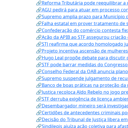
🔗Reforma Tributária pode reequilibrar a
🔗AGU pedirá para atuar em processo con
🔗Supremo amplia prazo para Município d
🔗Falha estatal em prover tratamento de 
🔗Confederação do comércio contesta fle
🔗Ação da APIB ao STF assegurou criação 
🔗STJ reafirma que acordo homologado ju
🔗Projeto incentiva ascensão de mulheres
🔗Hugo Leal propõe debate para discutir o
🔗STF pode barrar medidas do Congresso 
🔗Conselho Federal da OAB anuncia plano na
🔗Supremo suspende julgamento de recur
🔗Banco de boas práticas na proteção da
🔗Justiça recoloca Aldo Rebelo no jogo pr
🔗STF derruba exigência de licença ambien
🔗Desembargador mineiro será investigad
🔗Certidões de antecedentes criminais po
🔗Decisão do Tribunal de Justiça libera 
🔗Sindilegis ajuíza ação coletiva para afa