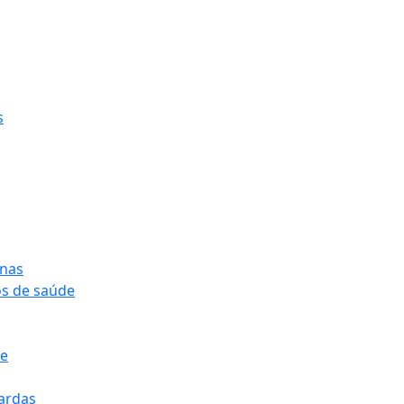
s
onas
os de saúde
pe
pardas