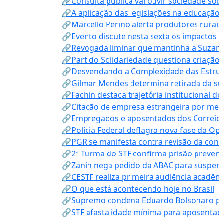
🔗Consulta pública vai ouvir sociedade s
🔗A aplicação das legislações na educação 
🔗Marcello Perino alerta produtores rurai
🔗Evento discute nesta sexta os impactos 
🔗Revogada liminar que mantinha a Suzan
🔗Partido Solidariedade questiona criaç
🔗Desvendando a Complexidade das Estrutu
🔗Gilmar Mendes determina retirada da su
🔗Fachin destaca trajetória instituciona
🔗Citação de empresa estrangeira por mei
🔗Empregados e aposentados dos Correios c
🔗Polícia Federal deflagra nova fase da 
🔗PGR se manifesta contra revisão da co
🔗2ª Turma do STF confirma prisão prevent
🔗Zanin nega pedido da ABAC para suspen
🔗CESTF realiza primeira audiência acadê
🔗O que está acontecendo hoje no Brasil
🔗Supremo condena Eduardo Bolsonaro por 
🔗STF afasta idade mínima para aposentad