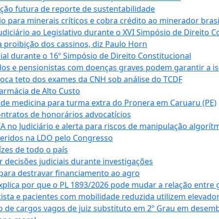
ação futura de reporte de sustentabilidade
para minerais críticos e cobra crédito ao minerador brasi
ciário ao Legislativo durante o XVI Simpósio de Direito Co
 proibição dos cassinos, diz Paulo Horn
cial durante o 16º Simpósio de Direito Constitucional
dos e pensionistas com doenças graves podem garantir a i
oca teto dos exames da CNH sob análise do TCDF
armácia de Alto Custo
 de medicina para turma extra do Pronera em Caruaru (PE)
ntratos de honorários advocatícios
 no Judiciário e alerta para riscos de manipulação algorít
seridos na LDO pelo Congresso
zes de todo o país
decisões judiciais durante investigações
ara destravar financiamento ao agro
xplica por que o PL 1893/2026 pode mudar a relação entre 
ta e pacientes com mobilidade reduzida utilizem elevado
 de cargos vagos de juiz substituto em 2º Grau em desem