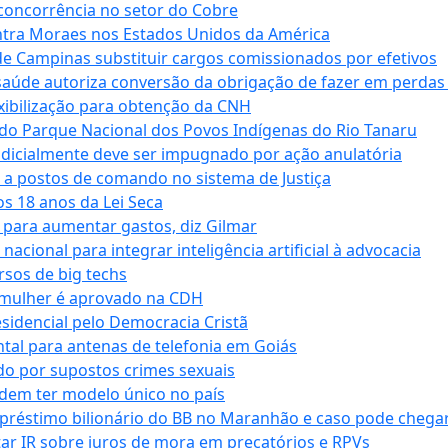
 concorrência no setor do Cobre
tra Moraes nos Estados Unidos da América
e Campinas substituir cargos comissionados por efetivos
saúde autoriza conversão da obrigação de fazer em perdas
xibilização para obtenção da CNH
do Parque Nacional dos Povos Indígenas do Rio Tanaru
dicialmente deve ser impugnado por ação anulatória
 a postos de comando no sistema de Justiça
s 18 anos da Lei Seca
para aumentar gastos, diz Gilmar
cional para integrar inteligência artificial à advocacia
sos de big techs
 mulher é aprovado na CDH
esidencial pelo Democracia Cristã
tal para antenas de telefonia em Goiás
o por supostos crimes sexuais
dem ter modelo único no país
empréstimo bilionário do BB no Maranhão e caso pode chega
star IR sobre juros de mora em precatórios e RPVs