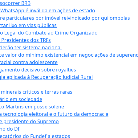
 socorrer BRB
r WhatsApp é inválida em ações de estado
tre particulares por imóvel reivindicado por quilombolas
r lixo em vias públicas
co Legal do Combate ao Crime Organizado
e Presidentes dos TRFs
erão ter sistema nacional
te valor do mínimo existencial em negociações de superen
 racial contra adolescente
lgamento decisivo sobre royalties
a aplicada à Recuperação Judicial Rural
inerais críticos e terras raras
nário em sociedade
co Martins em posse solene
 tecnologia eleitoral e o futuro da democracia
te presidente do Supremo
rno do DF
recatórios do Fundef a estados