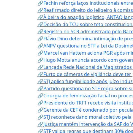
🔗Fachin reforça laços institucionais entr
🔗Reafirmado direito do leiloeiro à comi
🔗À beira do apagão logístico, ANTAQ lanç
🔗Decisão do TCU sobre teto constitucional
🔗Registro no SCR administrado pelo Bace
🔗Flávio Dino determina intimação de pre
🔗ANPV questiona no STF a Lei da Dosimet
🔗Marcel van Hattem aciona PGR após mini
🔗Hugo Motta anuncia acordo com governo
🔗Lançada Rede Nacional de Magistrados 
🔗Furto de câmeras de vigilância deve ter
🔗STJ aplica fungibilidade após juízo indu
🔗Partido questiona no STF regra sobre s
🔗Cirurgia de feminização facial no proce
🔗Presidente do TRF1 recebe visita instit
🔗Gerente da CEF é condenado por pecula
🔗STJ reconhece dano moral coletivo pela
🔗Justiça mantém intervenção da SAF do 
🔗STF valida regras que destinam 30% dos