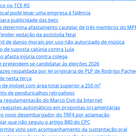
co no TCE-RS
iscal pode levar uma empresa à falência
ara publicidade das bets
 e determina afastamento cautelar de três membros do MP
nder vedação da assistolia fetal
mil de danos morais por uso não autorizado de música
o de suposta calúnia contra Lula
o afasta injúria contra colega
 pretendem se candidatar às eleições 2026
azes respaldada por lei originária de PLP de Rodrigo Pache
e nesta terça
 de imóvel com área total superior a 250 m²
to de penduricalhos retroativos
a regulamentação do Marco Civil da Internet
va reajustes automáticos em propostas orçamentárias
ado novo desembargador do TRF4 por aclamação
cular que não seguiu o artigo 880 do CPC
permite voto sem acompanhamento da sustentação oral