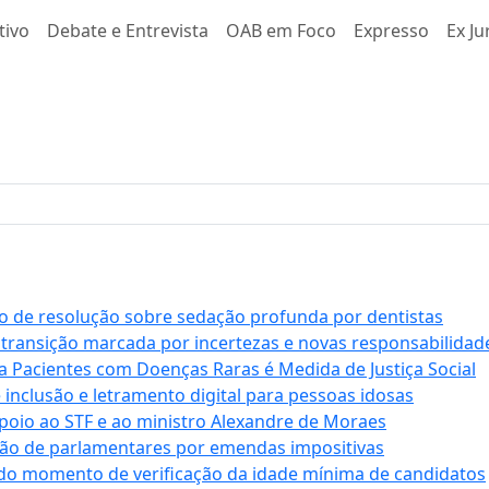
tivo
Debate e Entrevista
OAB em Foco
Expresso
Ex Ju
 de resolução sobre sedação profunda por dentistas
 transição marcada por incertezas e novas responsabilidad
a Pacientes com Doenças Raras é Medida de Justiça Social
e inclusão e letramento digital para pessoas idosas
apoio ao STF e ao ministro Alexandre de Moraes
ção de parlamentares por emendas impositivas
 do momento de verificação da idade mínima de candidatos