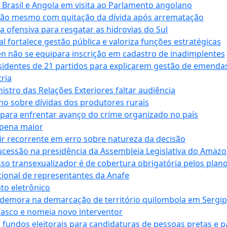
e Brasil e Angola em visita ao Parlamento angolano
ssão mesmo com quitação da dívida após arrematação
a ofensiva para resgatar as hidrovias do Sul
 fortalece gestão pública e valoriza funções estratégicas
n não se equipara inscrição em cadastro de inadimplentes
sidentes de 21 partidos para explicarem gestão de emenda
ria
stro das Relações Exteriores faltar audiência
 sobre dívidas dos produtores rurais
para enfrentar avanço do crime organizado no país
 pena maior
zir recorrente em erro sobre natureza da decisão
ucessão na presidência da Assembleia Legislativa do Amaz
sso transexualizador é de cobertura obrigatória pelos plan
ucional de representantes da Anafe
to eletrônico
 demora na demarcação de território quilombola em Sergi
Vasco e nomeia novo interventor
 fundos eleitorais para candidaturas de pessoas pretas e 