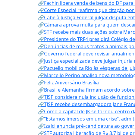
🔗Fachin libera venda de bens do DF para
🔗Corte Especial reafirma que citação po
🔗Cabe à Justiça Federal julgar disputa en
🔗Câmara aprova multa para quem descarta
🔗STF recebe mais duas ações sobre Mar
🔗Presidente do TRF4 presidirá Colégio d
🔗Denúncias de maus-tratos a animais pod
🔗Governo federal deve revisar anualmen
🔗Justiça especializada deve julgar injúria
🔗Pazuello mobiliza Rio às vésperas de ju
🔗Marcello Perino analisa nova metodologi
🔗Feliz Aniversário Brasília
🔗Brasil e Alemanha firmam acordo sobre m
🔗TJSP considera nula inclusão de funcio
🔗TJSP recebe desembargadora Jane Fran
🔗Como a capital de JK se tornou centro da
🔗“Estamos imersos em uma crise”, admi
🔗Izalci anuncia pré-candidatura ao gove
🔗STF autoriza liberação de R$ 3,7 bi de p