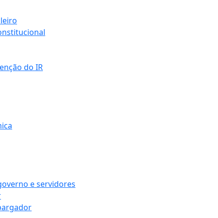
leiro
nstitucional
senção do IR
mica
governo e servidores
r
bargador