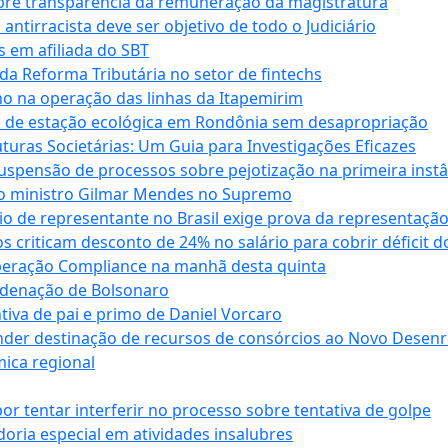
obre transparência da remuneração da magistratura
antirracista deve ser objetivo de todo o Judiciário
s em afiliada do SBT
da Reforma Tributária no setor de fintechs
o na operação das linhas da Itapemirim
ão de estação ecológica em Rondônia sem desapropriação
ras Societárias: Um Guia para Investigações Eficazes
spensão de processos sobre pejotização na primeira instâ
l do ministro Gilmar Mendes no Supremo
o de representante no Brasil exige prova da representaçã
riticam desconto de 24% no salário para cobrir déficit do
Operação Compliance na manhã desta quinta
ndenação de Bolsonaro
iva de pai e primo de Daniel Vorcaro
der destinação de recursos de consórcios ao Novo Desenro
mica regional
tentar interferir no processo sobre tentativa de golpe
oria especial em atividades insalubres