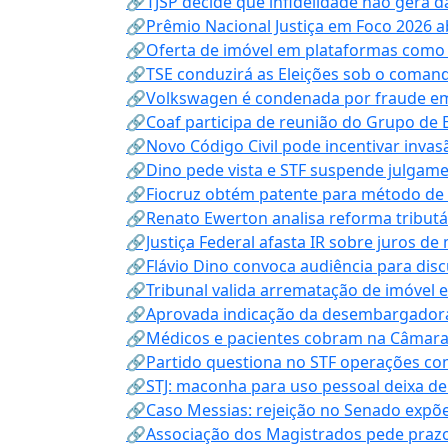
🔗TJSP decide que infidelidade não gera 
🔗Prêmio Nacional Justiça em Foco 2026 a
🔗Oferta de imóvel em plataformas como
🔗TSE conduzirá as Eleições sob o coma
🔗Volkswagen é condenada por fraude e
🔗Coaf participa de reunião do Grupo de 
🔗Novo Código Civil pode incentivar invas
🔗Dino pede vista e STF suspende julgame
🔗Fiocruz obtém patente para método de t
🔗Renato Ewerton analisa reforma tributár
🔗Justiça Federal afasta IR sobre juros de
🔗Flávio Dino convoca audiência para discu
🔗Tribunal valida arrematação de imóvel 
🔗Aprovada indicação da desembargadora
🔗Médicos e pacientes cobram na Câmara a
🔗Partido questiona no STF operações co
🔗STJ: maconha para uso pessoal deixa de
🔗Caso Messias: rejeição no Senado expõe 
🔗Associação dos Magistrados pede prazo