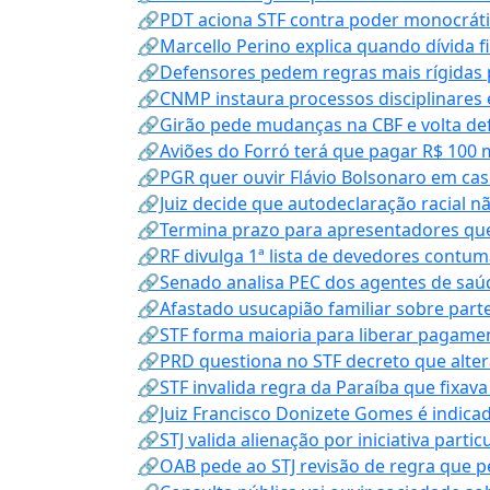
🔗PDT aciona STF contra poder monocráti
🔗Marcello Perino explica quando dívida f
🔗Defensores pedem regras mais rígidas p
🔗CNMP instaura processos disciplinares
🔗Girão pede mudanças na CBF e volta defe
🔗Aviões do Forró terá que pagar R$ 100 
🔗PGR quer ouvir Flávio Bolsonaro em cas
🔗Juiz decide que autodeclaração racial nã
🔗Termina prazo para apresentadores que
🔗RF divulga 1ª lista de devedores contum
🔗Senado analisa PEC dos agentes de saúd
🔗Afastado usucapião familiar sobre parte
🔗STF forma maioria para liberar pagamen
🔗PRD questiona no STF decreto que alter
🔗STF invalida regra da Paraíba que fixa
🔗Juiz Francisco Donizete Gomes é indic
🔗STJ valida alienação por iniciativa parti
🔗OAB pede ao STJ revisão de regra que 