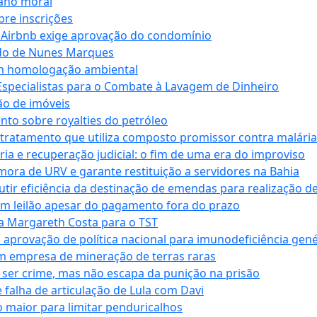
dano moral
bre inscrições
 Airbnb exige aprovação do condomínio
ndo de Nunes Marques
m homologação ambiental
Especialistas para o Combate à Lavagem de Dinheiro
ão de imóveis
nto sobre royalties do petróleo
ratamento que utiliza composto promissor contra malária 
ia e recuperação judicial: o fim de uma era do improviso
 mora de URV e garante restituição a servidores na Bahia
tir eficiência da destinação de emendas para realização de 
em leilão apesar do pagamento fora do prazo
 Margareth Costa para o TST
provação de política nacional para imunodeficiência gené
m empresa de mineração de terras raras
 ser crime, mas não escapa da punição na prisão
falha de articulação de Lula com Davi
 maior para limitar penduricalhos