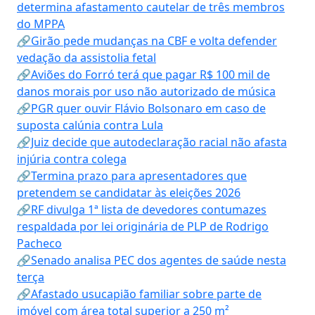
determina afastamento cautelar de três membros
do MPPA
🔗Girão pede mudanças na CBF e volta defender
vedação da assistolia fetal
🔗Aviões do Forró terá que pagar R$ 100 mil de
danos morais por uso não autorizado de música
🔗PGR quer ouvir Flávio Bolsonaro em caso de
suposta calúnia contra Lula
🔗Juiz decide que autodeclaração racial não afasta
injúria contra colega
🔗Termina prazo para apresentadores que
pretendem se candidatar às eleições 2026
🔗RF divulga 1ª lista de devedores contumazes
respaldada por lei originária de PLP de Rodrigo
Pacheco
🔗Senado analisa PEC dos agentes de saúde nesta
terça
🔗Afastado usucapião familiar sobre parte de
imóvel com área total superior a 250 m²