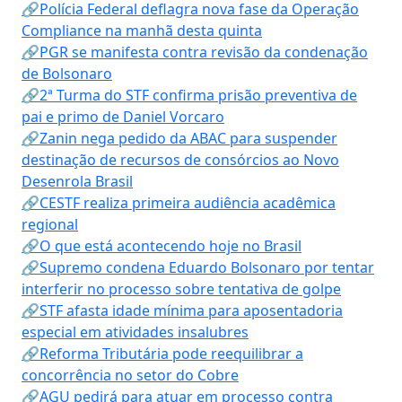
🔗Polícia Federal deflagra nova fase da Operação
Compliance na manhã desta quinta
🔗PGR se manifesta contra revisão da condenação
de Bolsonaro
🔗2ª Turma do STF confirma prisão preventiva de
pai e primo de Daniel Vorcaro
🔗Zanin nega pedido da ABAC para suspender
destinação de recursos de consórcios ao Novo
Desenrola Brasil
🔗CESTF realiza primeira audiência acadêmica
regional
🔗O que está acontecendo hoje no Brasil
🔗Supremo condena Eduardo Bolsonaro por tentar
interferir no processo sobre tentativa de golpe
🔗STF afasta idade mínima para aposentadoria
especial em atividades insalubres
🔗Reforma Tributária pode reequilibrar a
concorrência no setor do Cobre
🔗AGU pedirá para atuar em processo contra