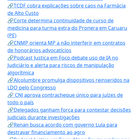
🔗TCDF cobra explicações sobre caos na Farmácia
de Alto Custo
🔗Corte determina continuidade de curso de
medicina para turma extra do Pronera em Caruaru
(PE)
🔗CNMP orienta MP a não interferir em contratos
de honorários advocatícios
🔗Podcast Justiça em Foco debate uso de IA no
Judiciário e alerta para riscos de manipulação
algorítmica
🔗Alcolumbre promulga dispositivos reinseridos na
LDO pelo Congresso
🔗 CNJ aprova contracheque único para juízes de
todo o país
🔗Delegados ganham força para contestar decisões
judiciais durante investigações
🔗Renan busca acordo com governo Lula para
destravar financiamento ao agro