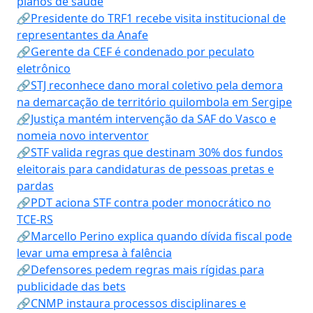
planos de saúde
🔗Presidente do TRF1 recebe visita institucional de
representantes da Anafe
🔗Gerente da CEF é condenado por peculato
eletrônico
🔗STJ reconhece dano moral coletivo pela demora
na demarcação de território quilombola em Sergipe
🔗Justiça mantém intervenção da SAF do Vasco e
nomeia novo interventor
🔗STF valida regras que destinam 30% dos fundos
eleitorais para candidaturas de pessoas pretas e
pardas
🔗PDT aciona STF contra poder monocrático no
TCE-RS
🔗Marcello Perino explica quando dívida fiscal pode
levar uma empresa à falência
🔗Defensores pedem regras mais rígidas para
publicidade das bets
🔗CNMP instaura processos disciplinares e