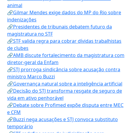
animal
🔗Gilmar Mendes exige dados do MP do Rio sobre
indenizações
🔗Presidentes de tribunais debatem futuro da
magistratura no STF
🔗STF valida regra para cobrar dívidas trabalhistas
de clubes
🔗AMB discute fortalecimento da magistratura com
diretor-geral da Enfam
🔗STJ prorroga sindicância sobre acusação contra
ministro Marco Buzzi
🔗Governança natural sobre a inteligência artificial
🔗Decisão do STJ transforma resgate de seguro de
vida em ativo penhorável
🔗Debate sobre Profimed expõe disputa entre MEC
e CFM
🔗Buzzi nega acusações e STJ convoca substituto
temporário