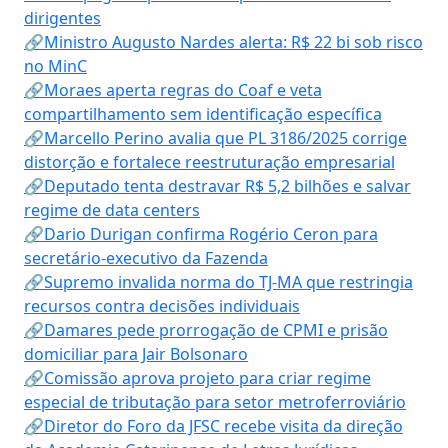
dirigentes
🔗Ministro Augusto Nardes alerta: R$ 22 bi sob risco
no MinC
🔗Moraes aperta regras do Coaf e veta
compartilhamento sem identificação específica
🔗Marcello Perino avalia que PL 3186/2025 corrige
distorção e fortalece reestruturação empresarial
🔗Deputado tenta destravar R$ 5,2 bilhões e salvar
regime de data centers
🔗Dario Durigan confirma Rogério Ceron para
secretário-executivo da Fazenda
🔗Supremo invalida norma do TJ-MA que restringia
recursos contra decisões individuais
🔗Damares pede prorrogação de CPMI e prisão
domiciliar para Jair Bolsonaro
🔗Comissão aprova projeto para criar regime
especial de tributação para setor metroferroviário
🔗Diretor do Foro da JFSC recebe visita da direção