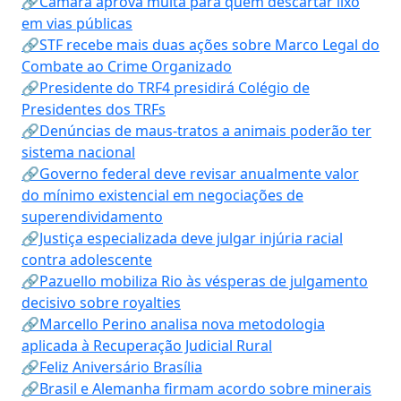
🔗Câmara aprova multa para quem descartar lixo
em vias públicas
🔗STF recebe mais duas ações sobre Marco Legal do
Combate ao Crime Organizado
🔗Presidente do TRF4 presidirá Colégio de
Presidentes dos TRFs
🔗Denúncias de maus-tratos a animais poderão ter
sistema nacional
🔗Governo federal deve revisar anualmente valor
do mínimo existencial em negociações de
superendividamento
🔗Justiça especializada deve julgar injúria racial
contra adolescente
🔗Pazuello mobiliza Rio às vésperas de julgamento
decisivo sobre royalties
🔗Marcello Perino analisa nova metodologia
aplicada à Recuperação Judicial Rural
🔗Feliz Aniversário Brasília
🔗Brasil e Alemanha firmam acordo sobre minerais