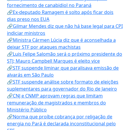
fornecimento de canabidiol no Paraná
🔗Ex-deputado Ramagem é solto após ficar dois
dias preso nos EUA
🔗Gilmar Mendes diz que não há base legal para CPI
indiciar ministros
🔗Ministra Cármen Lúcia diz que é aconselhada a
deixar STF por ataques machistas
🔗Luis Felipe Salomão será o próximo presidente do
STJ; Mauro Campbell Marques é eleito vice
🔗STF suspende liminar que paralisava emissão de
alvarás em São Paulo
🔗STF suspende análise sobre formato de eleições
suplementares para governador do Rio de Janeiro
🔗CNJ e CNMP aprovam regras que limitam
remuneração de magistrados e membros do
Ministério Público
🔗Norma que proíbe cobrança por religação de
energia no Pará é declarada inconstitucional pelo