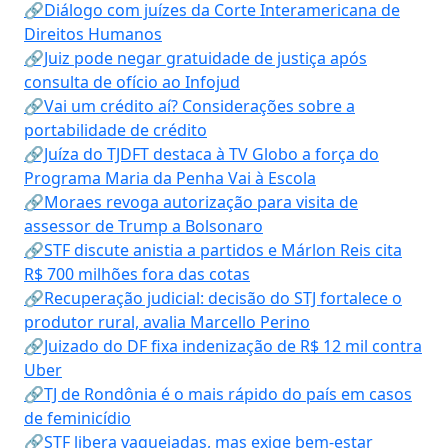
🔗Diálogo com juízes da Corte Interamericana de
Direitos Humanos
🔗Juiz pode negar gratuidade de justiça após
consulta de ofício ao Infojud
🔗Vai um crédito aí? Considerações sobre a
portabilidade de crédito
🔗Juíza do TJDFT destaca à TV Globo a força do
Programa Maria da Penha Vai à Escola
🔗Moraes revoga autorização para visita de
assessor de Trump a Bolsonaro
🔗STF discute anistia a partidos e Márlon Reis cita
R$ 700 milhões fora das cotas
🔗Recuperação judicial: decisão do STJ fortalece o
produtor rural, avalia Marcello Perino
🔗Juizado do DF fixa indenização de R$ 12 mil contra
Uber
🔗TJ de Rondônia é o mais rápido do país em casos
de feminicídio
🔗STF libera vaquejadas, mas exige bem-estar