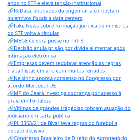
anos no STF e eleva tensão institucional
🔗ReData: entidades da engenharia contestam
incentivos fiscais a data centers
🔗Fake News sobre formação jurídica de ministros
do STF volta a circular
🔗MEGE celebra posse no TRF-3
🔗Decisão anula prisão por dívida alimentar após
intimação eletrônica
🔗Empresas devem redobrar atenção às regras
trabalhistas em ano com muitos feriados
🔗Nelsinho aponta consenso no Congresso por
acordo Mercosul-UE
🔗MP do Ceará investiga cobrança por acesso à
praia em Fortaleza
🔗Vítimas de grandes tragédias cobram atuação do
Judiciário em carta pública
🔗PL 3353/21 de Bivar leva regras do futebol a
debate decisivo
🔗Congresso Brasileiro de Direito do Agronegócio