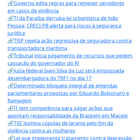
🔗Governo edita regras para remover servidores
em casos de violência
🔗TJ da Paraíba derruba lei urbanística de João
Pessoa; CRECI-PB alerta para riscos à segurança
jurídica
🔗TJSP rejeita ação regressiva de seguradora contra
transportadora marítima
🔗Tribunal inicia julgamento de recursos que pedem
cassação do governador do RJ
🔗Juíza federal Ivani Silva da Luz será empossada
desembargadora do TRF1 no dia 17
🔗Determinado bloqueio integral de emendas
parlamentares propostas por Eduardo Bolsonaro e
Ramagem
🔗JT tem competência para julgar ações que
apontam responsabilidade da Braskem em Maceió
🔗TSE ilumina cúpulas de laranja pelo fim da
violência contra as mulheres
🔗Lei que implementa tratamento contra depressão