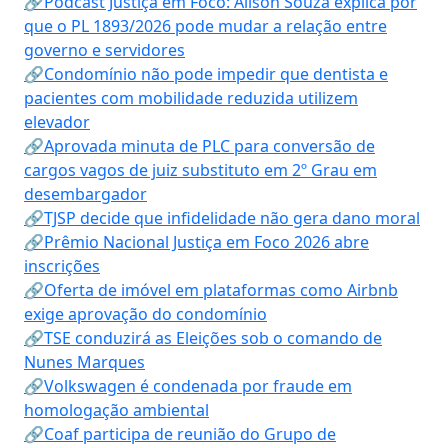
🔗Podcast Justiça em Foco: Alison Souza explica por
que o PL 1893/2026 pode mudar a relação entre
governo e servidores
🔗Condomínio não pode impedir que dentista e
pacientes com mobilidade reduzida utilizem
elevador
🔗Aprovada minuta de PLC para conversão de
cargos vagos de juiz substituto em 2º Grau em
desembargador
🔗TJSP decide que infidelidade não gera dano moral
🔗Prêmio Nacional Justiça em Foco 2026 abre
inscrições
🔗Oferta de imóvel em plataformas como Airbnb
exige aprovação do condomínio
🔗TSE conduzirá as Eleições sob o comando de
Nunes Marques
🔗Volkswagen é condenada por fraude em
homologação ambiental
🔗Coaf participa de reunião do Grupo de