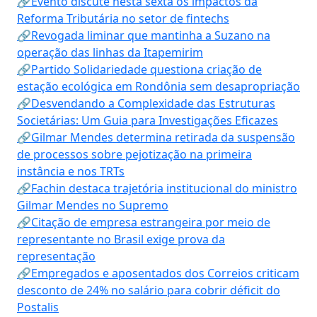
🔗Evento discute nesta sexta os impactos da
Reforma Tributária no setor de fintechs
🔗Revogada liminar que mantinha a Suzano na
operação das linhas da Itapemirim
🔗Partido Solidariedade questiona criação de
estação ecológica em Rondônia sem desapropriação
🔗Desvendando a Complexidade das Estruturas
Societárias: Um Guia para Investigações Eficazes
🔗Gilmar Mendes determina retirada da suspensão
de processos sobre pejotização na primeira
instância e nos TRTs
🔗Fachin destaca trajetória institucional do ministro
Gilmar Mendes no Supremo
🔗Citação de empresa estrangeira por meio de
representante no Brasil exige prova da
representação
🔗Empregados e aposentados dos Correios criticam
desconto de 24% no salário para cobrir déficit do
Postalis