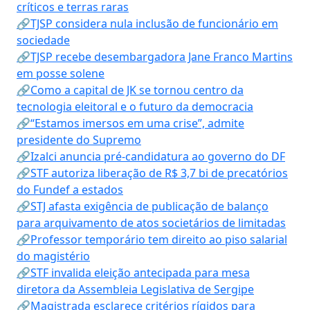
críticos e terras raras
🔗TJSP considera nula inclusão de funcionário em
sociedade
🔗TJSP recebe desembargadora Jane Franco Martins
em posse solene
🔗Como a capital de JK se tornou centro da
tecnologia eleitoral e o futuro da democracia
🔗“Estamos imersos em uma crise”, admite
presidente do Supremo
🔗Izalci anuncia pré-candidatura ao governo do DF
🔗STF autoriza liberação de R$ 3,7 bi de precatórios
do Fundef a estados
🔗STJ afasta exigência de publicação de balanço
para arquivamento de atos societários de limitadas
🔗Professor temporário tem direito ao piso salarial
do magistério
🔗STF invalida eleição antecipada para mesa
diretora da Assembleia Legislativa de Sergipe
🔗Magistrada esclarece critérios rígidos para