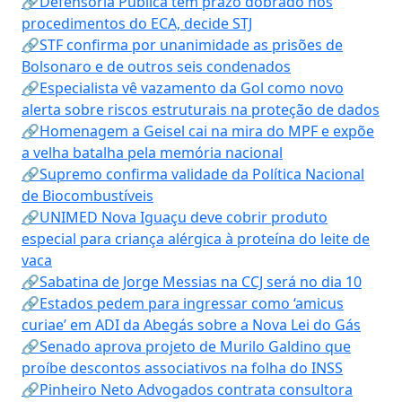
🔗Defensoria Pública tem prazo dobrado nos
procedimentos do ECA, decide STJ
🔗STF confirma por unanimidade as prisões de
Bolsonaro e de outros seis condenados
🔗Especialista vê vazamento da Gol como novo
alerta sobre riscos estruturais na proteção de dados
🔗Homenagem a Geisel cai na mira do MPF e expõe
a velha batalha pela memória nacional
🔗Supremo confirma validade da Política Nacional
de Biocombustíveis
🔗UNIMED Nova Iguaçu deve cobrir produto
especial para criança alérgica à proteína do leite de
vaca
🔗Sabatina de Jorge Messias na CCJ será no dia 10
🔗Estados pedem para ingressar como ‘amicus
curiae’ em ADI da Abegás sobre a Nova Lei do Gás
🔗Senado aprova projeto de Murilo Galdino que
proíbe descontos associativos na folha do INSS
🔗Pinheiro Neto Advogados contrata consultora