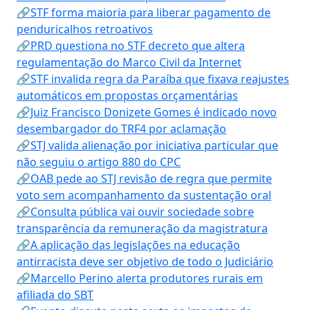
🔗STF forma maioria para liberar pagamento de
penduricalhos retroativos
🔗PRD questiona no STF decreto que altera
regulamentação do Marco Civil da Internet
🔗STF invalida regra da Paraíba que fixava reajustes
automáticos em propostas orçamentárias
🔗Juiz Francisco Donizete Gomes é indicado novo
desembargador do TRF4 por aclamação
🔗STJ valida alienação por iniciativa particular que
não seguiu o artigo 880 do CPC
🔗OAB pede ao STJ revisão de regra que permite
voto sem acompanhamento da sustentação oral
🔗Consulta pública vai ouvir sociedade sobre
transparência da remuneração da magistratura
🔗A aplicação das legislações na educação
antirracista deve ser objetivo de todo o Judiciário
🔗Marcello Perino alerta produtores rurais em
afiliada do SBT