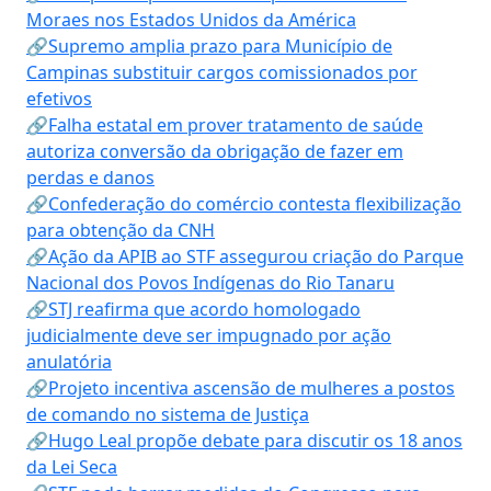
Moraes nos Estados Unidos da América
🔗Supremo amplia prazo para Município de
Campinas substituir cargos comissionados por
efetivos
🔗Falha estatal em prover tratamento de saúde
autoriza conversão da obrigação de fazer em
perdas e danos
🔗Confederação do comércio contesta flexibilização
para obtenção da CNH
🔗Ação da APIB ao STF assegurou criação do Parque
Nacional dos Povos Indígenas do Rio Tanaru
🔗STJ reafirma que acordo homologado
judicialmente deve ser impugnado por ação
anulatória
🔗Projeto incentiva ascensão de mulheres a postos
de comando no sistema de Justiça
🔗Hugo Leal propõe debate para discutir os 18 anos
da Lei Seca