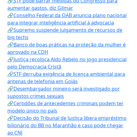
🔗STF pode barrar medidas do Congresso para
aumentar gastos, diz Gilmar
🔗Conselho Federal da OAB anuncia plano nacional
para integrar inteligência artificial à advocacia
🔗Supremo suspende julgamento de recursos de
big techs
🔗Banco de boas práticas na proteção da mulher é
aprovado na CDH
🔗Justiça recoloca Aldo Rebelo no jogo presidencial
pelo Democracia Cristã
🔗STF derruba exigência de licença ambiental para
antenas de telefonia em Goiás
🔗Desembargador mineiro será investigado por
supostos crimes sexuais
🔗Certidões de antecedentes criminais podem ter
modelo único no país
🔗Decisão do Tribunal de Justiça libera empréstimo
bilionário do BB no Maranhão e caso pode chegar
ao CNJ