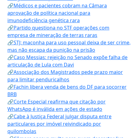
🔗Médicos e pacientes cobram na Câmara
aprovação de política nacional para
imunodeficiência genética rara
🔗Partido questiona no STF operações com
empresa de mineração de terras raras
🔗STJ: maconha para uso pessoal deixa de ser crime,
mas não escapa da punição na prisão
🔗Caso Messias: rejeição no Senado expõe falha de
articulação de Lula com Davi
🔗Associação dos Magistrados pede prazo maior
para limitar penduricalhos
🔗Fachin libera venda de bens do DF para socorrer
BRB
🔗Corte Especial reafirma que citação por
WhatsApp é inválida em ações de estado
🔗Cabe à Justiça Federal julgar disputa entre
particulares por imóvel reivindicado por
quilombolas