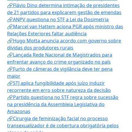
🔗Flávio Dino determina intimação de presidentes
de 21 partidos para explicarem gestão de emendas
🔗ANPV questiona no STF a Lei da Dosimetria
🔗Marcel van Hattem aciona PGR após ministro das
Relações Exteriores faltar audiência
🔗Hugo Motta anuncia acordo com governo sobre
dívidas dos produtores rurais
🔗Lançada Rede Nacional de Magistrados para
enfrentar avanço do crime organizado no país
🔗Furto de câmeras de vigilância deve ter pena
maior
🔗STJ aplica fungibilidade após juízo induzir
recorrente em erro sobre natureza da decisão
🔗Partido questiona no STF regra sobre sucessão
na presidência da Assembleia Legislativa do
Amazonas
🔗Cirurgia de feminização facial no processo
transexualizador é de cobertura obrigatória pelos