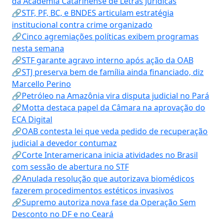
da Academia Catarinense de Letras Jurídicas
🔗STF, PF, BC, e BNDES articulam estratégia
institucional contra crime organizado
🔗Cinco agremiações políticas exibem programas
nesta semana
🔗STF garante agravo interno após ação da OAB
🔗STJ preserva bem de família ainda financiado, diz
Marcello Perino
🔗Petróleo na Amazônia vira disputa judicial no Pará
🔗Motta destaca papel da Câmara na aprovação do
ECA Digital
🔗OAB contesta lei que veda pedido de recuperação
judicial a devedor contumaz
🔗Corte Interamericana inicia atividades no Brasil
com sessão de abertura no STF
🔗Anulada resolução que autorizava biomédicos
fazerem procedimentos estéticos invasivos
🔗Supremo autoriza nova fase da Operação Sem
Desconto no DF e no Ceará