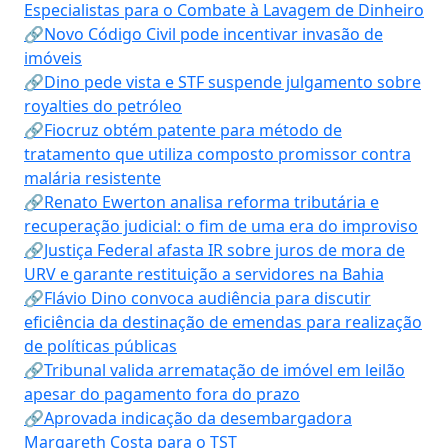
Especialistas para o Combate à Lavagem de Dinheiro
🔗Novo Código Civil pode incentivar invasão de
imóveis
🔗Dino pede vista e STF suspende julgamento sobre
royalties do petróleo
🔗Fiocruz obtém patente para método de
tratamento que utiliza composto promissor contra
malária resistente
🔗Renato Ewerton analisa reforma tributária e
recuperação judicial: o fim de uma era do improviso
🔗Justiça Federal afasta IR sobre juros de mora de
URV e garante restituição a servidores na Bahia
🔗Flávio Dino convoca audiência para discutir
eficiência da destinação de emendas para realização
de políticas públicas
🔗Tribunal valida arrematação de imóvel em leilão
apesar do pagamento fora do prazo
🔗Aprovada indicação da desembargadora
Margareth Costa para o TST