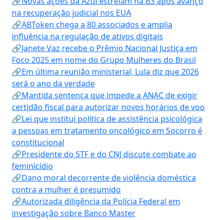
🔗Novas ações da Azul estreiam na B3 após avanço
na recuperação judicial nos EUA
🔗ABToken chega a 80 associados e amplia
influência na regulação de ativos digitais
🔗Janete Vaz recebe o Prêmio Nacional Justiça em
Foco 2025 em nome do Grupo Mulheres do Brasil
🔗Em última reunião ministerial, Lula diz que 2026
será o ano da verdade
🔗Mantida sentença que impede a ANAC de exigir
certidão fiscal para autorizar novos horários de voo
🔗Lei que institui política de assistência psicológica
a pessoas em tratamento oncológico em Socorro é
constitucional
🔗Presidente do STF e do CNJ discute combate ao
feminicídio
🔗Dano moral decorrente de violência doméstica
contra a mulher é presumido
🔗Autorizada diligência da Polícia Federal em
investigação sobre Banco Master