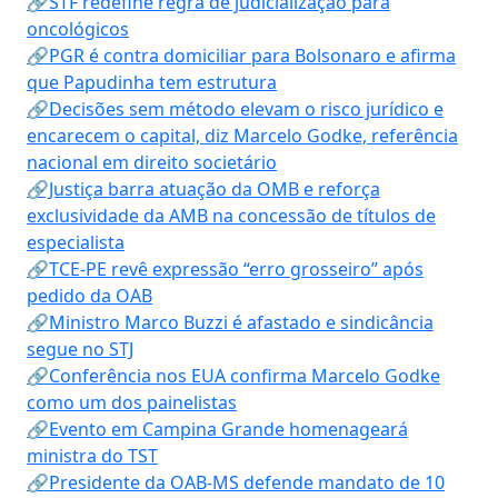
🔗STF redefine regra de judicialização para
oncológicos
🔗PGR é contra domiciliar para Bolsonaro e afirma
que Papudinha tem estrutura
🔗Decisões sem método elevam o risco jurídico e
encarecem o capital, diz Marcelo Godke, referência
nacional em direito societário
🔗Justiça barra atuação da OMB e reforça
exclusividade da AMB na concessão de títulos de
especialista
🔗TCE-PE revê expressão “erro grosseiro” após
pedido da OAB
🔗Ministro Marco Buzzi é afastado e sindicância
segue no STJ
🔗Conferência nos EUA confirma Marcelo Godke
como um dos painelistas
🔗Evento em Campina Grande homenageará
ministra do TST
🔗Presidente da OAB-MS defende mandato de 10