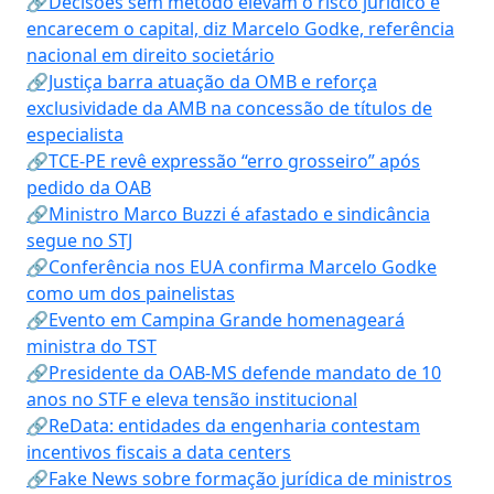
🔗Decisões sem método elevam o risco jurídico e
encarecem o capital, diz Marcelo Godke, referência
nacional em direito societário
🔗Justiça barra atuação da OMB e reforça
exclusividade da AMB na concessão de títulos de
especialista
🔗TCE-PE revê expressão “erro grosseiro” após
pedido da OAB
🔗Ministro Marco Buzzi é afastado e sindicância
segue no STJ
🔗Conferência nos EUA confirma Marcelo Godke
como um dos painelistas
🔗Evento em Campina Grande homenageará
ministra do TST
🔗Presidente da OAB-MS defende mandato de 10
anos no STF e eleva tensão institucional
🔗ReData: entidades da engenharia contestam
incentivos fiscais a data centers
🔗Fake News sobre formação jurídica de ministros