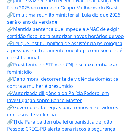
🔗Janete Vaz recebe o Prêmio Nacional Justiça em
Foco 2025 em nome do Grupo Mulheres do Brasil
🔗Em última reunião ministerial, Lula diz que 2026
será o ano da verdade
🔗Mantida sentença que impede a ANAC de exigir
certidão fiscal para autorizar novos horários de voo
🔗Lei que institui política de assistência psicológica
a pessoas em tratamento oncológico em Socorro é
constitucional
🔗Presidente do STF e do CNJ discute combate ao
feminicídio
🔗Dano moral decorrente de violência doméstica
contra a mulher é presumido
🔗Autorizada diligência da Polícia Federal em
investigação sobre Banco Master
🔗Governo edita regras para remover servidores
em casos de violência
🔗TJ da Paraíba derruba lei urbanística de João
Pessoa; CRECI-PB alerta para riscos à segurança