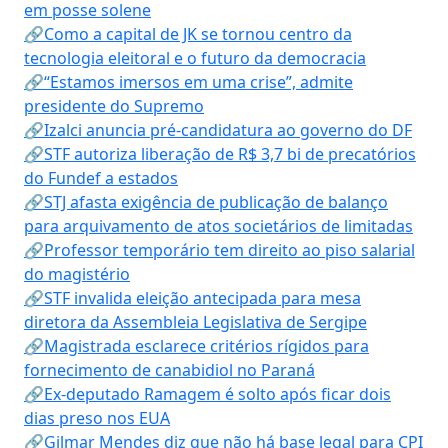
em posse solene
🔗Como a capital de JK se tornou centro da
tecnologia eleitoral e o futuro da democracia
🔗“Estamos imersos em uma crise”, admite
presidente do Supremo
🔗Izalci anuncia pré-candidatura ao governo do DF
🔗STF autoriza liberação de R$ 3,7 bi de precatórios
do Fundef a estados
🔗STJ afasta exigência de publicação de balanço
para arquivamento de atos societários de limitadas
🔗Professor temporário tem direito ao piso salarial
do magistério
🔗STF invalida eleição antecipada para mesa
diretora da Assembleia Legislativa de Sergipe
🔗Magistrada esclarece critérios rígidos para
fornecimento de canabidiol no Paraná
🔗Ex-deputado Ramagem é solto após ficar dois
dias preso nos EUA
🔗Gilmar Mendes diz que não há base legal para CPI