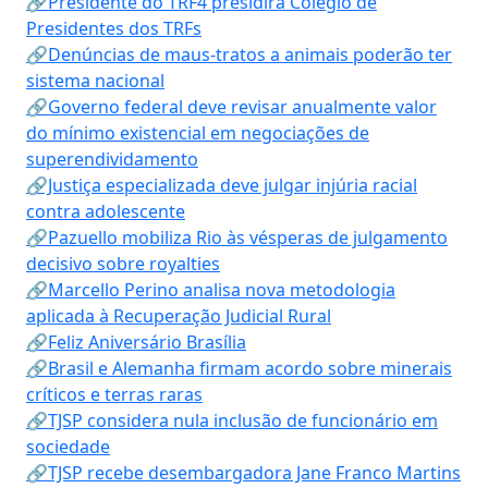
🔗Presidente do TRF4 presidirá Colégio de
Presidentes dos TRFs
🔗Denúncias de maus-tratos a animais poderão ter
sistema nacional
🔗Governo federal deve revisar anualmente valor
do mínimo existencial em negociações de
superendividamento
🔗Justiça especializada deve julgar injúria racial
contra adolescente
🔗Pazuello mobiliza Rio às vésperas de julgamento
decisivo sobre royalties
🔗Marcello Perino analisa nova metodologia
aplicada à Recuperação Judicial Rural
🔗Feliz Aniversário Brasília
🔗Brasil e Alemanha firmam acordo sobre minerais
críticos e terras raras
🔗TJSP considera nula inclusão de funcionário em
sociedade
🔗TJSP recebe desembargadora Jane Franco Martins