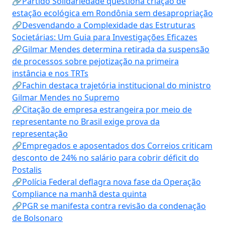
🔗Partido Solidariedade questiona criação de
estação ecológica em Rondônia sem desapropriação
🔗Desvendando a Complexidade das Estruturas
Societárias: Um Guia para Investigações Eficazes
🔗Gilmar Mendes determina retirada da suspensão
de processos sobre pejotização na primeira
instância e nos TRTs
🔗Fachin destaca trajetória institucional do ministro
Gilmar Mendes no Supremo
🔗Citação de empresa estrangeira por meio de
representante no Brasil exige prova da
representação
🔗Empregados e aposentados dos Correios criticam
desconto de 24% no salário para cobrir déficit do
Postalis
🔗Polícia Federal deflagra nova fase da Operação
Compliance na manhã desta quinta
🔗PGR se manifesta contra revisão da condenação
de Bolsonaro