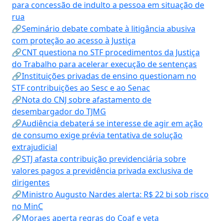
para concessão de indulto a pessoa em situação de
rua
🔗Seminário debate combate à litigância abusiva
com proteção ao acesso à Justiça
🔗CNT questiona no STF procedimentos da Justiça
do Trabalho para acelerar execução de sentenças
🔗Instituições privadas de ensino questionam no
STF contribuições ao Sesc e ao Senac
🔗Nota do CNJ sobre afastamento de
desembargador do TJMG
🔗Audiência debaterá se interesse de agir em ação
de consumo exige prévia tentativa de solução
extrajudicial
🔗STJ afasta contribuição previdenciária sobre
valores pagos a previdência privada exclusiva de
dirigentes
🔗Ministro Augusto Nardes alerta: R$ 22 bi sob risco
no MinC
🔗Moraes aperta regras do Coaf e veta