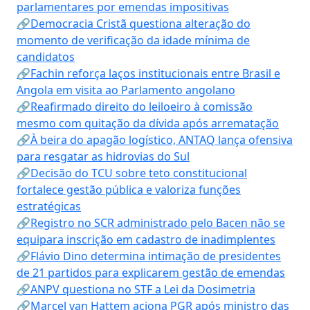
parlamentares por emendas impositivas
🔗Democracia Cristã questiona alteração do
momento de verificação da idade mínima de
candidatos
🔗Fachin reforça laços institucionais entre Brasil e
Angola em visita ao Parlamento angolano
🔗Reafirmado direito do leiloeiro à comissão
mesmo com quitação da dívida após arrematação
🔗À beira do apagão logístico, ANTAQ lança ofensiva
para resgatar as hidrovias do Sul
🔗Decisão do TCU sobre teto constitucional
fortalece gestão pública e valoriza funções
estratégicas
🔗Registro no SCR administrado pelo Bacen não se
equipara inscrição em cadastro de inadimplentes
🔗Flávio Dino determina intimação de presidentes
de 21 partidos para explicarem gestão de emendas
🔗ANPV questiona no STF a Lei da Dosimetria
🔗Marcel van Hattem aciona PGR após ministro das