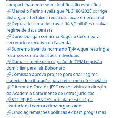
compartilhamento sem identificação específica
🔗Marcello Perino avalia que PL 3186/2025 corrige
distorção e fortalece reestruturação empresarial
🔗Deputado tenta destravar R$ 5,2 bilhões e salvar
regime de data centers
🔗Dario Durigan confirma Rogério Ceron para
secretário-executivo da Fazenda
🔗Supremo invalida norma do TJ-MA que restringia
recursos contra decisões individuais
🔗Damares pede prorrogação de CPMI e prisão
domiciliar para Jair Bolsonaro
🔗Comissão aprova projeto para criar regime
especial de tributação para setor metroferroviário
🔗Diretor do Foro da JFSC recebe visita da direção
da Academia Catarinense de Letras Jurídicas
🔗STF, PF, BC, e BNDES articulam estratégia
institucional contra crime organizado
🔗Cinco agremiações políticas exibem programas