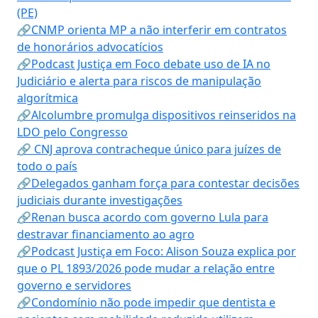
(PE)
🔗CNMP orienta MP a não interferir em contratos
de honorários advocatícios
🔗Podcast Justiça em Foco debate uso de IA no
Judiciário e alerta para riscos de manipulação
algorítmica
🔗Alcolumbre promulga dispositivos reinseridos na
LDO pelo Congresso
🔗 CNJ aprova contracheque único para juízes de
todo o país
🔗Delegados ganham força para contestar decisões
judiciais durante investigações
🔗Renan busca acordo com governo Lula para
destravar financiamento ao agro
🔗Podcast Justiça em Foco: Alison Souza explica por
que o PL 1893/2026 pode mudar a relação entre
governo e servidores
🔗Condomínio não pode impedir que dentista e