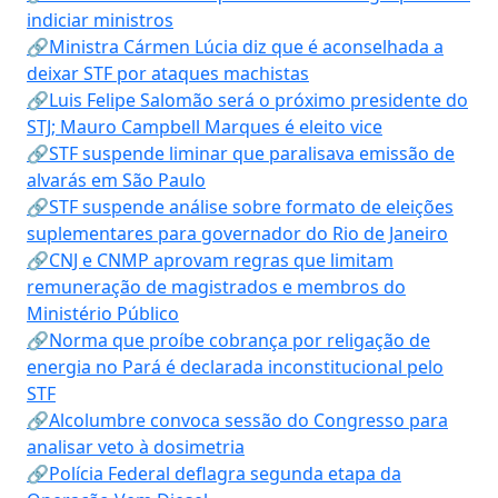
indiciar ministros
🔗Ministra Cármen Lúcia diz que é aconselhada a
deixar STF por ataques machistas
🔗Luis Felipe Salomão será o próximo presidente do
STJ; Mauro Campbell Marques é eleito vice
🔗STF suspende liminar que paralisava emissão de
alvarás em São Paulo
🔗STF suspende análise sobre formato de eleições
suplementares para governador do Rio de Janeiro
🔗CNJ e CNMP aprovam regras que limitam
remuneração de magistrados e membros do
Ministério Público
🔗Norma que proíbe cobrança por religação de
energia no Pará é declarada inconstitucional pelo
STF
🔗Alcolumbre convoca sessão do Congresso para
analisar veto à dosimetria
🔗Polícia Federal deflagra segunda etapa da