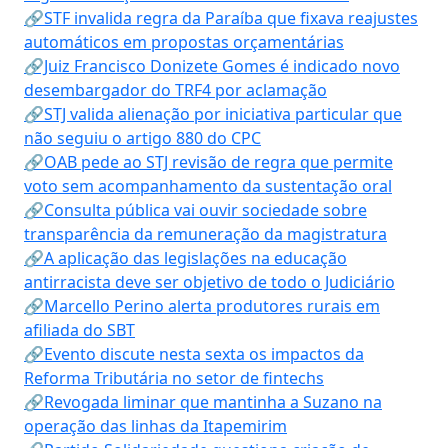
🔗STF invalida regra da Paraíba que fixava reajustes
automáticos em propostas orçamentárias
🔗Juiz Francisco Donizete Gomes é indicado novo
desembargador do TRF4 por aclamação
🔗STJ valida alienação por iniciativa particular que
não seguiu o artigo 880 do CPC
🔗OAB pede ao STJ revisão de regra que permite
voto sem acompanhamento da sustentação oral
🔗Consulta pública vai ouvir sociedade sobre
transparência da remuneração da magistratura
🔗A aplicação das legislações na educação
antirracista deve ser objetivo de todo o Judiciário
🔗Marcello Perino alerta produtores rurais em
afiliada do SBT
🔗Evento discute nesta sexta os impactos da
Reforma Tributária no setor de fintechs
🔗Revogada liminar que mantinha a Suzano na
operação das linhas da Itapemirim