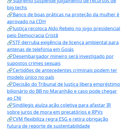
🔗Supremo suspende julgamento de recursos de
big techs
🔗Banco de boas práticas na proteção da mulher é
aprovado na CDH
🔗Justiça recoloca Aldo Rebelo no jogo presidencial
pelo Democracia Cristã
🔗STF derruba exigência de licença ambiental para
antenas de telefonia em Goiás
🔗Desembargador mineiro será investigado por
supostos crimes sexuais
🔗Certidões de antecedentes criminais podem ter
modelo único no país
🔗Decisão do Tribunal de Justiça libera empréstimo
bilionário do BB no Maranhão e caso pode chegar
ao CNJ
🔗Sindilegis ajuíza ação coletiva para afastar IR
sobre juros de mora em precatórios e RPVs
🔗CVM flexibiliza regra ESG e retira obrigação
futura de reporte de sustentabilidade