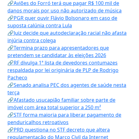
🔗Aviões do Forró terá que pagar R$ 100 mil de
danos morais por uso não autorizado de música
🔗PGR quer ouvir Flávio Bolsonaro em caso de
suposta calúnia contra Lula
🔗Juiz decide que autodeclaração racial não afasta
injúria contra colega
🔗Termina prazo para apresentadores que
pretendem se candidatar às eleições 2026
🔗RF divulga 1ª lista de devedores contumazes
respaldada por lei originária de PLP de Rodrigo
Pacheco
🔗Senado analisa PEC dos agentes de saúde nesta
terça
🔗Afastado usucapião familiar sobre parte de
imóvel com área total superior a 250 m²
🔗STF forma maioria para liberar pagamento de
penduricalhos retroativos
🔗PRD questiona no STF decreto que altera
regulamentação do Marco Civil da Internet