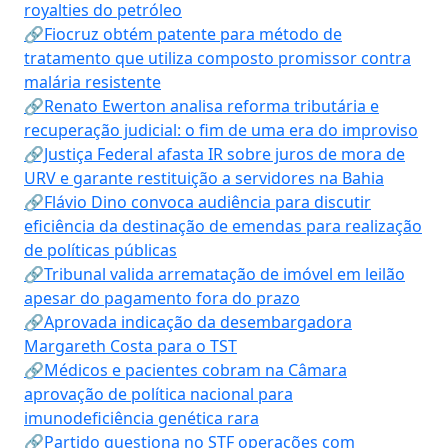
royalties do petróleo
🔗Fiocruz obtém patente para método de
tratamento que utiliza composto promissor contra
malária resistente
🔗Renato Ewerton analisa reforma tributária e
recuperação judicial: o fim de uma era do improviso
🔗Justiça Federal afasta IR sobre juros de mora de
URV e garante restituição a servidores na Bahia
🔗Flávio Dino convoca audiência para discutir
eficiência da destinação de emendas para realização
de políticas públicas
🔗Tribunal valida arrematação de imóvel em leilão
apesar do pagamento fora do prazo
🔗Aprovada indicação da desembargadora
Margareth Costa para o TST
🔗Médicos e pacientes cobram na Câmara
aprovação de política nacional para
imunodeficiência genética rara
🔗Partido questiona no STF operações com