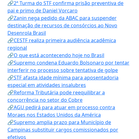
🔗2ª Turma do STF confirma prisão preventiva de
pai e primo de Daniel Vorcaro
🔗Zanin nega pedido da ABAC para suspender
destinação de recursos de consórcios ao Novo
Desenrola Brasil
🔗CESTF realiza primeira audiência acadêmica
regional
🔗O que está acontecendo hoje no Brasil
🔗Supremo condena Eduardo Bolsonaro por tentar
interferir no processo sobre tentativa de golpe
🔗STF afasta idade mínima para aposentadoria
especial em atividades insalubres
🔗Reforma Tributária pode reequilibrar a
concorrência no setor do Cobre
🔗AGU pedirá para atuar em processo contra
Moraes nos Estados Unidos da América
🔗Supremo amplia prazo para Município de
Campinas substituir cargos comissionados por
efetivos