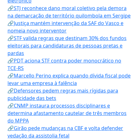
eletrônico
🔗STJ reconhece dano moral coletivo pela demora
na demarcação de território quilombola em Sergipe
🔗Justiça mantém intervenção da SAF do Vasco e
nomeia novo interventor
🔗STF valida regras que destinam 30% dos fundos
eleitorais para candidaturas de pessoas pretas e
pardas
🔗PDT aciona STF contra poder monocrático no
TCE-RS
🔗Marcello Perino explica quando dívida fiscal pode
levar uma empresa à falência
🔗Defensores pedem regras mais rígidas para
publicidade das bets
🔗CNMP instaura processos disciplinares e
determina afastamento cautelar de três membros
do MPPA
🔗Girão pede mudanças na CBF e volta defender
vedação da assistolia fetal