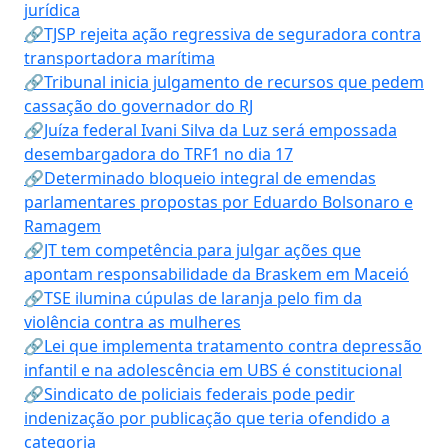
jurídica
🔗TJSP rejeita ação regressiva de seguradora contra
transportadora marítima
🔗Tribunal inicia julgamento de recursos que pedem
cassação do governador do RJ
🔗Juíza federal Ivani Silva da Luz será empossada
desembargadora do TRF1 no dia 17
🔗Determinado bloqueio integral de emendas
parlamentares propostas por Eduardo Bolsonaro e
Ramagem
🔗JT tem competência para julgar ações que
apontam responsabilidade da Braskem em Maceió
🔗TSE ilumina cúpulas de laranja pelo fim da
violência contra as mulheres
🔗Lei que implementa tratamento contra depressão
infantil e na adolescência em UBS é constitucional
🔗Sindicato de policiais federais pode pedir
indenização por publicação que teria ofendido a
categoria