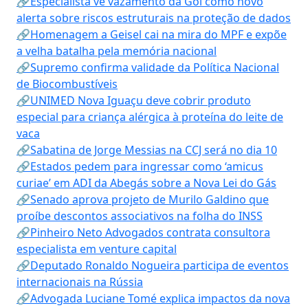
🔗Especialista vê vazamento da Gol como novo
alerta sobre riscos estruturais na proteção de dados
🔗Homenagem a Geisel cai na mira do MPF e expõe
a velha batalha pela memória nacional
🔗Supremo confirma validade da Política Nacional
de Biocombustíveis
🔗UNIMED Nova Iguaçu deve cobrir produto
especial para criança alérgica à proteína do leite de
vaca
🔗Sabatina de Jorge Messias na CCJ será no dia 10
🔗Estados pedem para ingressar como ‘amicus
curiae’ em ADI da Abegás sobre a Nova Lei do Gás
🔗Senado aprova projeto de Murilo Galdino que
proíbe descontos associativos na folha do INSS
🔗Pinheiro Neto Advogados contrata consultora
especialista em venture capital
🔗Deputado Ronaldo Nogueira participa de eventos
internacionais na Rússia
🔗Advogada Luciane Tomé explica impactos da nova