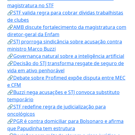
magistratura no STF
🔗STF valida regra para cobrar dívidas trabalhistas
de clubes
🔗AMB discute fortalecimento da magistratura com
diretor-geral da Enfam
🔗STJ prorroga sindicância sobre acusação contra
ministro Marco Buzzi
🔗Governança natural sobre a inteligência artificial
🔗Decisão do STJ transforma resgate de seguro de
vida em ativo penhorável
🔗Debate sobre Profimed expõe disputa entre MEC
e CFM
🔗Buzzi nega acusações e STJ convoca substituto
temporário
🔗STF redefine regra de judicialização para
oncológicos
🔗PGR é contra domiciliar para Bolsonaro e afirma
que Papudinha tem estrutura