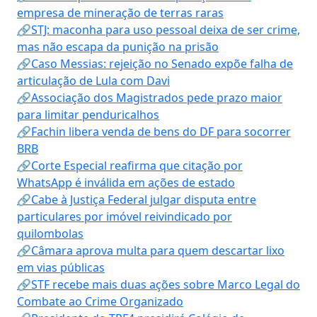
empresa de mineração de terras raras
🔗STJ: maconha para uso pessoal deixa de ser crime,
mas não escapa da punição na prisão
🔗Caso Messias: rejeição no Senado expõe falha de
articulação de Lula com Davi
🔗Associação dos Magistrados pede prazo maior
para limitar penduricalhos
🔗Fachin libera venda de bens do DF para socorrer
BRB
🔗Corte Especial reafirma que citação por
WhatsApp é inválida em ações de estado
🔗Cabe à Justiça Federal julgar disputa entre
particulares por imóvel reivindicado por
quilombolas
🔗Câmara aprova multa para quem descartar lixo
em vias públicas
🔗STF recebe mais duas ações sobre Marco Legal do
Combate ao Crime Organizado