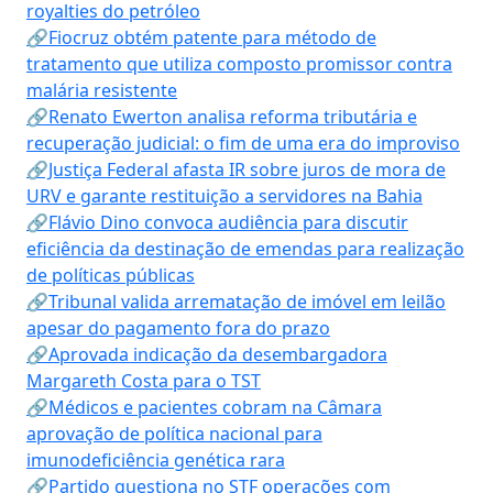
royalties do petróleo
🔗Fiocruz obtém patente para método de
tratamento que utiliza composto promissor contra
malária resistente
🔗Renato Ewerton analisa reforma tributária e
recuperação judicial: o fim de uma era do improviso
🔗Justiça Federal afasta IR sobre juros de mora de
URV e garante restituição a servidores na Bahia
🔗Flávio Dino convoca audiência para discutir
eficiência da destinação de emendas para realização
de políticas públicas
🔗Tribunal valida arrematação de imóvel em leilão
apesar do pagamento fora do prazo
🔗Aprovada indicação da desembargadora
Margareth Costa para o TST
🔗Médicos e pacientes cobram na Câmara
aprovação de política nacional para
imunodeficiência genética rara
🔗Partido questiona no STF operações com