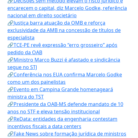
🔗Decisões sem método elevam o risco jurídico e
encarecem o capital, diz Marcelo Godke, referência
nacional em direito societário
🔗Justiça barra atuação da OMB e reforça
exclusividade da AMB na concessão de títulos de
especialista
🔗TCE-PE revê expressão “erro grosseiro” após
pedido da OAB
🔗Ministro Marco Buzzi é afastado e sindicância
segue no STJ
🔗Conferência nos EUA confirma Marcelo Godke
como um dos painelistas
🔗Evento em Campina Grande homenageará
ministra do TST
🔗Presidente da OAB-MS defende mandato de 10
anos no STF e eleva tensão institucional
🔗ReData: entidades da engenharia contestam
incentivos fiscais a data centers
🔗Fake News sobre formação jurídica de ministros