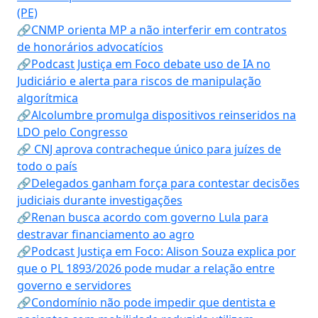
(PE)
🔗CNMP orienta MP a não interferir em contratos
de honorários advocatícios
🔗Podcast Justiça em Foco debate uso de IA no
Judiciário e alerta para riscos de manipulação
algorítmica
🔗Alcolumbre promulga dispositivos reinseridos na
LDO pelo Congresso
🔗 CNJ aprova contracheque único para juízes de
todo o país
🔗Delegados ganham força para contestar decisões
judiciais durante investigações
🔗Renan busca acordo com governo Lula para
destravar financiamento ao agro
🔗Podcast Justiça em Foco: Alison Souza explica por
que o PL 1893/2026 pode mudar a relação entre
governo e servidores
🔗Condomínio não pode impedir que dentista e