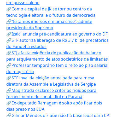
em posse solene
🔗Como a capital de JK se tornou centro da
tecnologia eleitoral e o futuro da democracia
🔗“Estamos imersos em uma crise”, admite
presidente do Supremo
🔗Izalci anuncia pré-candidatura ao governo do DF
🔗STF autoriza liberação de R$ 3,7 bi de precatórios
do Fundef a estados
🔗STJ afasta exigência de publicação de balanço
para arquivamento de atos societários de limitadas
🔗Professor temporário tem direito ao piso salarial
do magistério
🔗STF invalida eleição antecipada para mesa
diretora da Assembleia Legislativa de Sergipe
🔗Magistrada esclarece critérios rígidos para
fornecimento de canabidiol no Paraná
🔗Ex-deputado Ramagem é solto após ficar dois
dias preso nos EUA
🔗Gilmar Mendes diz que não há base legal para CPI