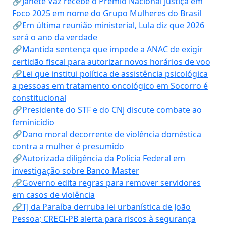
🔗Janete Vaz recebe o Prêmio Nacional Justiça em
Foco 2025 em nome do Grupo Mulheres do Brasil
🔗Em última reunião ministerial, Lula diz que 2026
será o ano da verdade
🔗Mantida sentença que impede a ANAC de exigir
certidão fiscal para autorizar novos horários de voo
🔗Lei que institui política de assistência psicológica
a pessoas em tratamento oncológico em Socorro é
constitucional
🔗Presidente do STF e do CNJ discute combate ao
feminicídio
🔗Dano moral decorrente de violência doméstica
contra a mulher é presumido
🔗Autorizada diligência da Polícia Federal em
investigação sobre Banco Master
🔗Governo edita regras para remover servidores
em casos de violência
🔗TJ da Paraíba derruba lei urbanística de João
Pessoa; CRECI-PB alerta para riscos à segurança