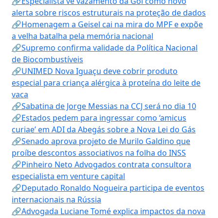
🔗Especialista vê vazamento da Gol como novo
alerta sobre riscos estruturais na proteção de dados
🔗Homenagem a Geisel cai na mira do MPF e expõe
a velha batalha pela memória nacional
🔗Supremo confirma validade da Política Nacional
de Biocombustíveis
🔗UNIMED Nova Iguaçu deve cobrir produto
especial para criança alérgica à proteína do leite de
vaca
🔗Sabatina de Jorge Messias na CCJ será no dia 10
🔗Estados pedem para ingressar como ‘amicus
curiae’ em ADI da Abegás sobre a Nova Lei do Gás
🔗Senado aprova projeto de Murilo Galdino que
proíbe descontos associativos na folha do INSS
🔗Pinheiro Neto Advogados contrata consultora
especialista em venture capital
🔗Deputado Ronaldo Nogueira participa de eventos
internacionais na Rússia
🔗Advogada Luciane Tomé explica impactos da nova