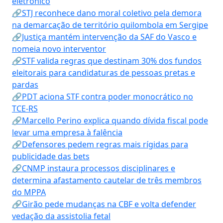
eletrônico
🔗STJ reconhece dano moral coletivo pela demora
na demarcação de território quilombola em Sergipe
🔗Justiça mantém intervenção da SAF do Vasco e
nomeia novo interventor
🔗STF valida regras que destinam 30% dos fundos
eleitorais para candidaturas de pessoas pretas e
pardas
🔗PDT aciona STF contra poder monocrático no
TCE-RS
🔗Marcello Perino explica quando dívida fiscal pode
levar uma empresa à falência
🔗Defensores pedem regras mais rígidas para
publicidade das bets
🔗CNMP instaura processos disciplinares e
determina afastamento cautelar de três membros
do MPPA
🔗Girão pede mudanças na CBF e volta defender
vedação da assistolia fetal