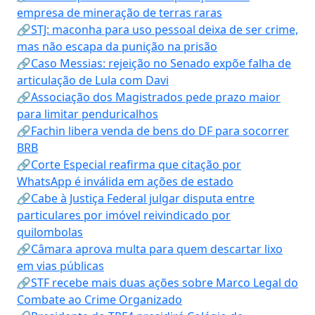
empresa de mineração de terras raras
🔗STJ: maconha para uso pessoal deixa de ser crime,
mas não escapa da punição na prisão
🔗Caso Messias: rejeição no Senado expõe falha de
articulação de Lula com Davi
🔗Associação dos Magistrados pede prazo maior
para limitar penduricalhos
🔗Fachin libera venda de bens do DF para socorrer
BRB
🔗Corte Especial reafirma que citação por
WhatsApp é inválida em ações de estado
🔗Cabe à Justiça Federal julgar disputa entre
particulares por imóvel reivindicado por
quilombolas
🔗Câmara aprova multa para quem descartar lixo
em vias públicas
🔗STF recebe mais duas ações sobre Marco Legal do
Combate ao Crime Organizado