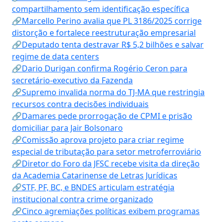
compartilhamento sem identificação específica
🔗Marcello Perino avalia que PL 3186/2025 corrige
distorção e fortalece reestruturação empresarial
🔗Deputado tenta destravar R$ 5,2 bilhões e salvar
regime de data centers
🔗Dario Durigan confirma Rogério Ceron para
secretário-executivo da Fazenda
🔗Supremo invalida norma do TJ-MA que restringia
recursos contra decisões individuais
🔗Damares pede prorrogação de CPMI e prisão
domiciliar para Jair Bolsonaro
🔗Comissão aprova projeto para criar regime
especial de tributação para setor metroferroviário
🔗Diretor do Foro da JFSC recebe visita da direção
da Academia Catarinense de Letras Jurídicas
🔗STF, PF, BC, e BNDES articulam estratégia
institucional contra crime organizado
🔗Cinco agremiações políticas exibem programas