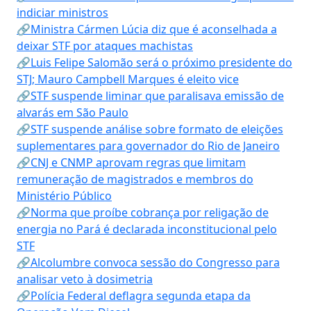
indiciar ministros
🔗Ministra Cármen Lúcia diz que é aconselhada a
deixar STF por ataques machistas
🔗Luis Felipe Salomão será o próximo presidente do
STJ; Mauro Campbell Marques é eleito vice
🔗STF suspende liminar que paralisava emissão de
alvarás em São Paulo
🔗STF suspende análise sobre formato de eleições
suplementares para governador do Rio de Janeiro
🔗CNJ e CNMP aprovam regras que limitam
remuneração de magistrados e membros do
Ministério Público
🔗Norma que proíbe cobrança por religação de
energia no Pará é declarada inconstitucional pelo
STF
🔗Alcolumbre convoca sessão do Congresso para
analisar veto à dosimetria
🔗Polícia Federal deflagra segunda etapa da