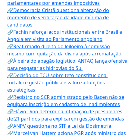
parlamentares por emendas impositivas
🔗Democracia Cristã questiona alteração do
momento de verificação da idade mínima de
candidatos
🔗Fachin reforça laços institucionais entre Brasil e
Angola em visita ao Parlamento angolano
🔗Reafirmado direito do leiloeiro à comissão
mesmo com quitação da dívida após arrematação
🔗À beira do apagão logístico, ANTAQ lança ofensiva
para resgatar as hidrovias do Sul
🔗Decisão do TCU sobre teto constitucional
fortalece gestão pública e valoriza funções
estratégicas
🔗Registro no SCR administrado pelo Bacen não se
equipara inscrição em cadastro de inadimplentes
🔗Flávio Dino determina intimação de presidentes
de 21 partidos para explicarem gestão de emendas
🔗ANPV questiona no STF a Lei da Dosimetria
🔗Marcel van Hattem aciona PGR após ministro das