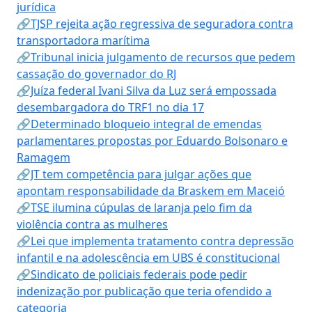
jurídica
🔗TJSP rejeita ação regressiva de seguradora contra
transportadora marítima
🔗Tribunal inicia julgamento de recursos que pedem
cassação do governador do RJ
🔗Juíza federal Ivani Silva da Luz será empossada
desembargadora do TRF1 no dia 17
🔗Determinado bloqueio integral de emendas
parlamentares propostas por Eduardo Bolsonaro e
Ramagem
🔗JT tem competência para julgar ações que
apontam responsabilidade da Braskem em Maceió
🔗TSE ilumina cúpulas de laranja pelo fim da
violência contra as mulheres
🔗Lei que implementa tratamento contra depressão
infantil e na adolescência em UBS é constitucional
🔗Sindicato de policiais federais pode pedir
indenização por publicação que teria ofendido a
categoria