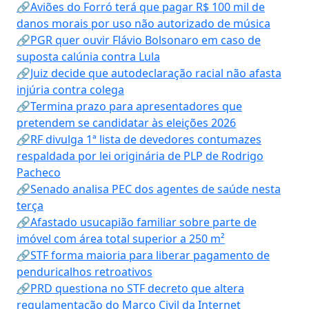
🔗Aviões do Forró terá que pagar R$ 100 mil de
danos morais por uso não autorizado de música
🔗PGR quer ouvir Flávio Bolsonaro em caso de
suposta calúnia contra Lula
🔗Juiz decide que autodeclaração racial não afasta
injúria contra colega
🔗Termina prazo para apresentadores que
pretendem se candidatar às eleições 2026
🔗RF divulga 1ª lista de devedores contumazes
respaldada por lei originária de PLP de Rodrigo
Pacheco
🔗Senado analisa PEC dos agentes de saúde nesta
terça
🔗Afastado usucapião familiar sobre parte de
imóvel com área total superior a 250 m²
🔗STF forma maioria para liberar pagamento de
penduricalhos retroativos
🔗PRD questiona no STF decreto que altera
regulamentação do Marco Civil da Internet