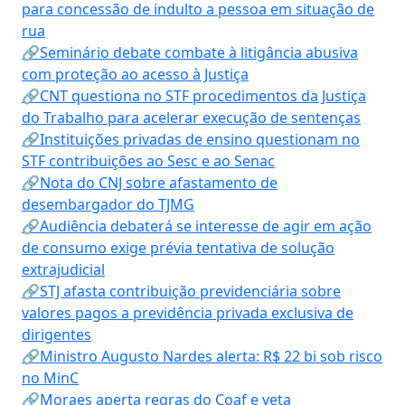
para concessão de indulto a pessoa em situação de
rua
🔗Seminário debate combate à litigância abusiva
com proteção ao acesso à Justiça
🔗CNT questiona no STF procedimentos da Justiça
do Trabalho para acelerar execução de sentenças
🔗Instituições privadas de ensino questionam no
STF contribuições ao Sesc e ao Senac
🔗Nota do CNJ sobre afastamento de
desembargador do TJMG
🔗Audiência debaterá se interesse de agir em ação
de consumo exige prévia tentativa de solução
extrajudicial
🔗STJ afasta contribuição previdenciária sobre
valores pagos a previdência privada exclusiva de
dirigentes
🔗Ministro Augusto Nardes alerta: R$ 22 bi sob risco
no MinC
🔗Moraes aperta regras do Coaf e veta