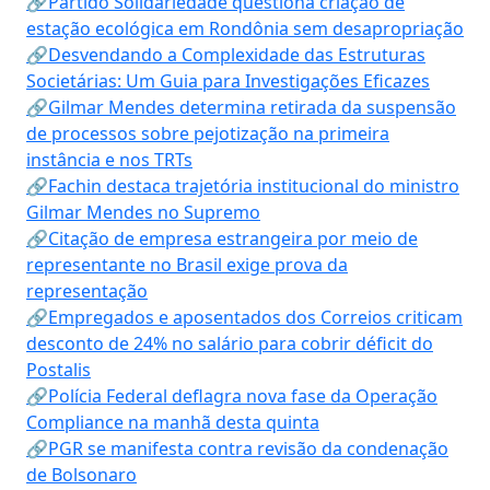
🔗Partido Solidariedade questiona criação de
estação ecológica em Rondônia sem desapropriação
🔗Desvendando a Complexidade das Estruturas
Societárias: Um Guia para Investigações Eficazes
🔗Gilmar Mendes determina retirada da suspensão
de processos sobre pejotização na primeira
instância e nos TRTs
🔗Fachin destaca trajetória institucional do ministro
Gilmar Mendes no Supremo
🔗Citação de empresa estrangeira por meio de
representante no Brasil exige prova da
representação
🔗Empregados e aposentados dos Correios criticam
desconto de 24% no salário para cobrir déficit do
Postalis
🔗Polícia Federal deflagra nova fase da Operação
Compliance na manhã desta quinta
🔗PGR se manifesta contra revisão da condenação
de Bolsonaro