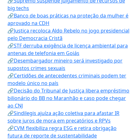
🔗Supremo suspende julgamento de recursos de
big techs
🔗Banco de boas práticas na proteção da mulher é
aprovado na CDH
🔗Justiça recoloca Aldo Rebelo no jogo presidencial
pelo Democracia Cristã
🔗STF derruba exigência de licença ambiental para
antenas de telefonia em Goiás
🔗Desembargador mineiro será investigado por
supostos crimes sexuais
🔗Certidões de antecedentes criminais podem ter
modelo único no país
🔗Decisão do Tribunal de Justiça libera empréstimo
bilionário do BB no Maranhão e caso pode chegar
ao CNJ
🔗Sindilegis ajuíza ação coletiva para afastar IR
sobre juros de mora em precatórios e RPVs
🔗CVM flexibiliza regra ESG e retira obrigação
futura de reporte de sustentabilidade