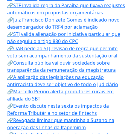
🔗STF invalida regra da Paraíba que fixava reajustes
automáticos em propostas orçamentárias
🔗Juiz Francisco Donizete Gomes é indicado novo
desembargador do TRF4 por aclamação
🔗STJ valida alienação por iniciativa particular que
não seguiu o artigo 880 do CPC
🔗OAB pede ao STJ revisão de regra que permite
voto sem acompanhamento da sustentação oral
🔗Consulta pública vai ouvir sociedade sobre
transparência da remuneração da magistratura
🔗A aplicação das legislações na educação
antirracista deve ser objetivo de todo o Judiciário
🔗Marcello Perino alerta produtores rurais em
afiliada do SBT
🔗Evento discute nesta sexta os impactos da
Reforma Tributária no setor de fintechs
🔗Revogada liminar que mantinha a Suzano na
operação das linhas da Itapemirim