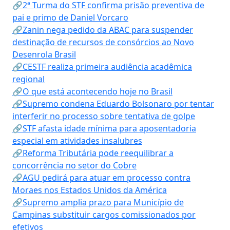
🔗2ª Turma do STF confirma prisão preventiva de
pai e primo de Daniel Vorcaro
🔗Zanin nega pedido da ABAC para suspender
destinação de recursos de consórcios ao Novo
Desenrola Brasil
🔗CESTF realiza primeira audiência acadêmica
regional
🔗O que está acontecendo hoje no Brasil
🔗Supremo condena Eduardo Bolsonaro por tentar
interferir no processo sobre tentativa de golpe
🔗STF afasta idade mínima para aposentadoria
especial em atividades insalubres
🔗Reforma Tributária pode reequilibrar a
concorrência no setor do Cobre
🔗AGU pedirá para atuar em processo contra
Moraes nos Estados Unidos da América
🔗Supremo amplia prazo para Município de
Campinas substituir cargos comissionados por
efetivos