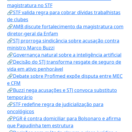
magistratura no STF
🔗STF valida regra para cobrar dívidas trabalhistas
de clubes
🔗AMB discute fortalecimento da magistratura com
diretor-geral da Enfam
🔗STJ prorroga sindicância sobre acusação contra
ministro Marco Buzzi
🔗Governança natural sobre a inteligência artificial
🔗Decisão do STJ transforma resgate de seguro de
vida em ativo penhorável
🔗Debate sobre Profimed expõe disputa entre MEC
e CFM
🔗Buzzi nega acusações e STJ convoca substituto
temporário
🔗STF redefine regra de judicialização para
oncológicos
🔗PGR é contra domiciliar para Bolsonaro e afirma
que Papudinha tem estrutura