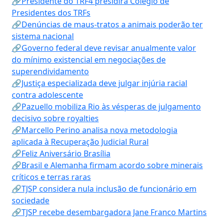
🔗Presidente do TRF4 presidirá Colégio de
Presidentes dos TRFs
🔗Denúncias de maus-tratos a animais poderão ter
sistema nacional
🔗Governo federal deve revisar anualmente valor
do mínimo existencial em negociações de
superendividamento
🔗Justiça especializada deve julgar injúria racial
contra adolescente
🔗Pazuello mobiliza Rio às vésperas de julgamento
decisivo sobre royalties
🔗Marcello Perino analisa nova metodologia
aplicada à Recuperação Judicial Rural
🔗Feliz Aniversário Brasília
🔗Brasil e Alemanha firmam acordo sobre minerais
críticos e terras raras
🔗TJSP considera nula inclusão de funcionário em
sociedade
🔗TJSP recebe desembargadora Jane Franco Martins