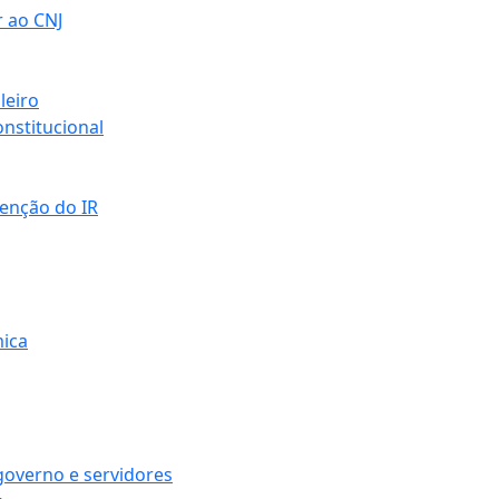
r ao CNJ
leiro
nstitucional
senção do IR
mica
governo e servidores