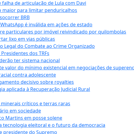
falha de articulação de Lula com Davi
 maior para limitar penduricalhos
 socorrer BRB
r WhatsApp é inválida em ações de estado
tre particulares por imóvel reivindicado por quilombolas
r lixo em vias públicas
co Legal do Combate ao Crime Organizado
e Presidentes dos TRFs
erão ter sistema nacional
te valor do mínimo existencial em negociações de superen
 racial contra adolescente
lgamento decisivo sobre royalties
a aplicada à Recuperação Judicial Rural
inerais críticos e terras raras
nário em sociedade
co Martins em posse solene
 tecnologia eleitoral e o futuro da democracia
te presidente do Supremo