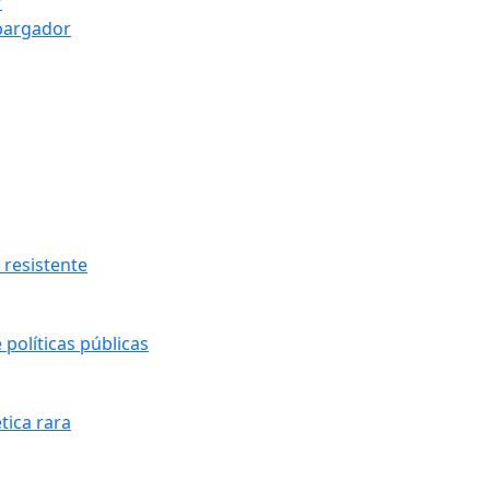
r
bargador
resistente
políticas públicas
tica rara