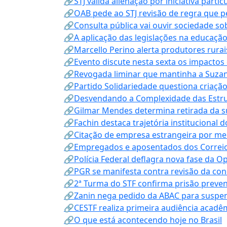
🔗STJ valida alienação por iniciativa parti
🔗OAB pede ao STJ revisão de regra que 
🔗Consulta pública vai ouvir sociedade s
🔗A aplicação das legislações na educação 
🔗Marcello Perino alerta produtores rurai
🔗Evento discute nesta sexta os impactos 
🔗Revogada liminar que mantinha a Suzan
🔗Partido Solidariedade questiona criaç
🔗Desvendando a Complexidade das Estrutu
🔗Gilmar Mendes determina retirada da su
🔗Fachin destaca trajetória instituciona
🔗Citação de empresa estrangeira por mei
🔗Empregados e aposentados dos Correios c
🔗Polícia Federal deflagra nova fase da 
🔗PGR se manifesta contra revisão da co
🔗2ª Turma do STF confirma prisão prevent
🔗Zanin nega pedido da ABAC para suspen
🔗CESTF realiza primeira audiência acadê
🔗O que está acontecendo hoje no Brasil