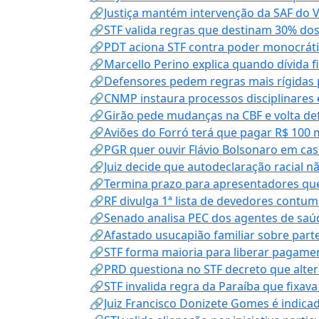
🔗Justiça mantém intervenção da SAF do 
🔗STF valida regras que destinam 30% dos
🔗PDT aciona STF contra poder monocráti
🔗Marcello Perino explica quando dívida f
🔗Defensores pedem regras mais rígidas p
🔗CNMP instaura processos disciplinares
🔗Girão pede mudanças na CBF e volta defe
🔗Aviões do Forró terá que pagar R$ 100 
🔗PGR quer ouvir Flávio Bolsonaro em cas
🔗Juiz decide que autodeclaração racial nã
🔗Termina prazo para apresentadores que
🔗RF divulga 1ª lista de devedores contum
🔗Senado analisa PEC dos agentes de saúd
🔗Afastado usucapião familiar sobre parte
🔗STF forma maioria para liberar pagamen
🔗PRD questiona no STF decreto que alter
🔗STF invalida regra da Paraíba que fixa
🔗Juiz Francisco Donizete Gomes é indic