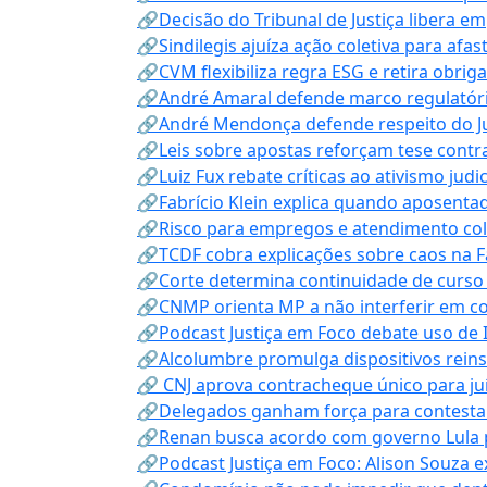
🔗Decisão do Tribunal de Justiça libera 
🔗Sindilegis ajuíza ação coletiva para afa
🔗CVM flexibiliza regra ESG e retira obrig
🔗André Amaral defende marco regulatório 
🔗André Mendonça defende respeito do Judi
🔗Leis sobre apostas reforçam tese contra
🔗Luiz Fux rebate críticas ao ativismo judi
🔗Fabrício Klein explica quando aposenta
🔗Risco para empregos e atendimento col
🔗TCDF cobra explicações sobre caos na F
🔗Corte determina continuidade de curso
🔗CNMP orienta MP a não interferir em co
🔗Podcast Justiça em Foco debate uso de IA
🔗Alcolumbre promulga dispositivos rein
🔗 CNJ aprova contracheque único para juí
🔗Delegados ganham força para contestar 
🔗Renan busca acordo com governo Lula p
🔗Podcast Justiça em Foco: Alison Souza e