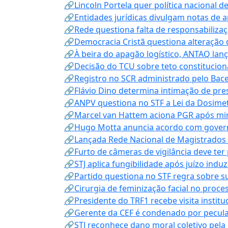
🔗Lincoln Portela quer política nacional d
🔗Entidades jurídicas divulgam notas de 
🔗Rede questiona falta de responsabiliza
🔗Democracia Cristã questiona alteração
🔗À beira do apagão logístico, ANTAQ lanç
🔗Decisão do TCU sobre teto constitucional
🔗Registro no SCR administrado pelo Bace
🔗Flávio Dino determina intimação de pre
🔗ANPV questiona no STF a Lei da Dosimet
🔗Marcel van Hattem aciona PGR após mini
🔗Hugo Motta anuncia acordo com governo
🔗Lançada Rede Nacional de Magistrados 
🔗Furto de câmeras de vigilância deve ter
🔗STJ aplica fungibilidade após juízo indu
🔗Partido questiona no STF regra sobre s
🔗Cirurgia de feminização facial no proce
🔗Presidente do TRF1 recebe visita instit
🔗Gerente da CEF é condenado por pecula
🔗STJ reconhece dano moral coletivo pela