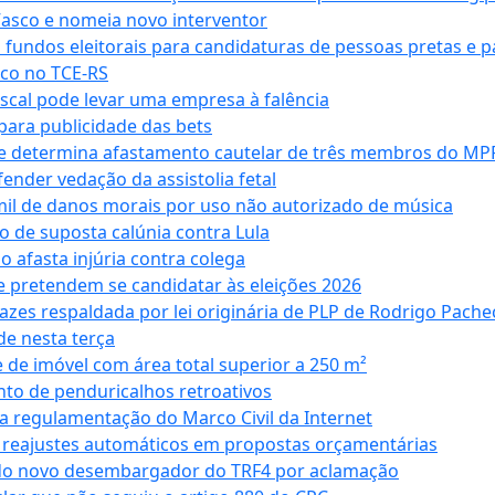
Vasco e nomeia novo interventor
 fundos eleitorais para candidaturas de pessoas pretas e 
co no TCE-RS
iscal pode levar uma empresa à falência
ara publicidade das bets
 e determina afastamento cautelar de três membros do MP
nder vedação da assistolia fetal
mil de danos morais por uso não autorizado de música
o de suposta calúnia contra Lula
o afasta injúria contra colega
 pretendem se candidatar às eleições 2026
azes respaldada por lei originária de PLP de Rodrigo Pache
e nesta terça
 de imóvel com área total superior a 250 m²
to de penduricalhos retroativos
a regulamentação do Marco Civil da Internet
va reajustes automáticos em propostas orçamentárias
ado novo desembargador do TRF4 por aclamação