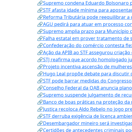
🔗Supremo condena Eduardo Bolsonaro por 
🔗STF afasta idade mínima para aposentad
🔗Reforma Tributária pode reequilibrar a
🔗AGU pedirá para atuar em processo con
🔗Supremo amplia prazo para Município d
🔗Falha estatal em prover tratamento de 
🔗Confederação do comércio contesta fle
🔗Ação da APIB ao STF assegurou criação 
🔗STJ reafirma que acordo homologado ju
🔗Projeto incentiva ascensão de mulheres
🔗Hugo Leal propõe debate para discutir o
🔗STF pode barrar medidas do Congresso 
🔗Conselho Federal da OAB anuncia plano na
🔗Supremo suspende julgamento de recur
🔗Banco de boas práticas na proteção da
🔗Justiça recoloca Aldo Rebelo no jogo pr
🔗STF derruba exigência de licença ambien
🔗Desembargador mineiro será investigad
🔗Certidões de antecedentes criminais po