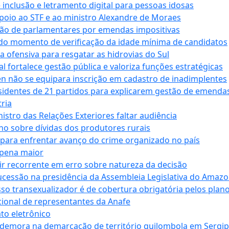
e inclusão e letramento digital para pessoas idosas
apoio ao STF e ao ministro Alexandre de Moraes
ção de parlamentares por emendas impositivas
 do momento de verificação da idade mínima de candidatos
a ofensiva para resgatar as hidrovias do Sul
 fortalece gestão pública e valoriza funções estratégicas
n não se equipara inscrição em cadastro de inadimplentes
sidentes de 21 partidos para explicarem gestão de emenda
ria
stro das Relações Exteriores faltar audiência
 sobre dívidas dos produtores rurais
para enfrentar avanço do crime organizado no país
 pena maior
zir recorrente em erro sobre natureza da decisão
ucessão na presidência da Assembleia Legislativa do Amaz
sso transexualizador é de cobertura obrigatória pelos plan
ucional de representantes da Anafe
to eletrônico
 demora na demarcação de território quilombola em Sergi