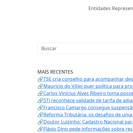
Entidades Represen
MAIS RECENTES
🔗TSE cria conselho para acompanhar desin
🔗Mauricio do Vôlei quer política para p
🔗Carlos Vinícius Alves Ribeiro toma poss
🔗STJ reconhece validade de tarifa de adi
🔗Francisco Camargo consegue suspensão
🔗Reforma Tributária: os desafios de uma
🔗Doutor Luizinho: Cadastro Nacional par
🔗Flávio Dino pede informações sobre re