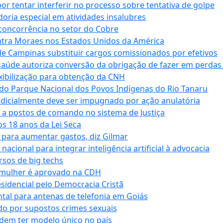
tentar interferir no processo sobre tentativa de golpe
oria especial em atividades insalubres
 concorrência no setor do Cobre
tra Moraes nos Estados Unidos da América
e Campinas substituir cargos comissionados por efetivos
saúde autoriza conversão da obrigação de fazer em perdas
xibilização para obtenção da CNH
do Parque Nacional dos Povos Indígenas do Rio Tanaru
dicialmente deve ser impugnado por ação anulatória
 a postos de comando no sistema de Justiça
s 18 anos da Lei Seca
para aumentar gastos, diz Gilmar
cional para integrar inteligência artificial à advocacia
sos de big techs
 mulher é aprovado na CDH
esidencial pelo Democracia Cristã
tal para antenas de telefonia em Goiás
o por supostos crimes sexuais
dem ter modelo único no país