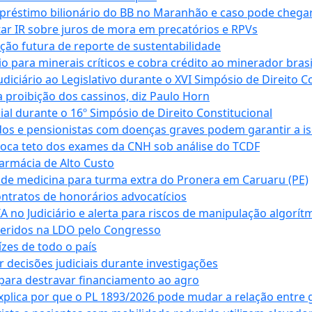
empréstimo bilionário do BB no Maranhão e caso pode chega
star IR sobre juros de mora em precatórios e RPVs
ação futura de reporte de sustentabilidade
para minerais críticos e cobra crédito ao minerador brasi
ciário ao Legislativo durante o XVI Simpósio de Direito Co
 proibição dos cassinos, diz Paulo Horn
cial durante o 16º Simpósio de Direito Constitucional
dos e pensionistas com doenças graves podem garantir a i
oca teto dos exames da CNH sob análise do TCDF
armácia de Alto Custo
 de medicina para turma extra do Pronera em Caruaru (PE)
ntratos de honorários advocatícios
 no Judiciário e alerta para riscos de manipulação algorít
seridos na LDO pelo Congresso
zes de todo o país
decisões judiciais durante investigações
ara destravar financiamento ao agro
xplica por que o PL 1893/2026 pode mudar a relação entre 