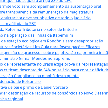
cular que não seguiu o artigo 880 do CPC
permite voto sem acompanhamento da sustentação oral
obre transparência da remuneração da magistratura
antirracista deve ser objetivo de todo o Judiciário
s em afiliada do SBT
da Reforma Tributária no setor de fintechs
o na operação das linhas da Itapemirim
ão de estação ecológica em Rondônia sem desapropriação
ras Societárias: Um Guia para Investigações Eficazes
spensão de processos sobre pejotização na primeira instâ
l do ministro Gilmar Mendes no Supremo
o de representante no Brasil exige prova da representaçã
riticam desconto de 24% no salário para cobrir déficit do
Operação Compliance na manhã desta quinta
ndenação de Bolsonaro
iva de pai e primo de Daniel Vorcaro
der destinação de recursos de consórcios ao Novo Desenro
mica regional