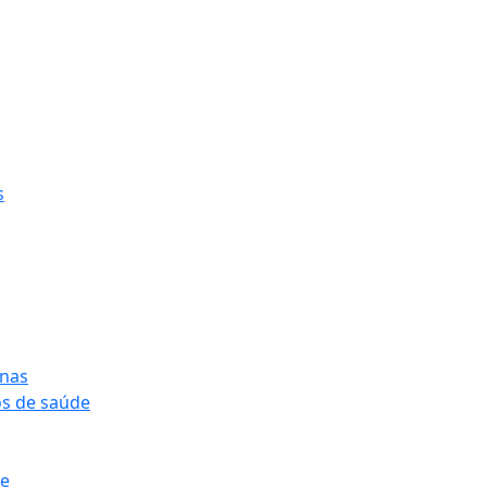
s
onas
os de saúde
pe