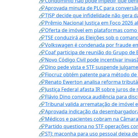
🔗Condomínio não pode impedir que dentis
🔗Aprovada minuta de PLC para conversão
🔗TJSP decide que infidelidade não gera 
🔗Prêmio Nacional Justiça em Foco 2026 a
🔗Oferta de imóvel em plataformas como
🔗TSE conduzirá as Eleições sob o coma
🔗Volkswagen é condenada por fraude e
🔗Coaf participa de reunião do Grupo de 
🔗Novo Código Civil pode incentivar invas
🔗Dino pede vista e STF suspende julgame
🔗Fiocruz obtém patente para método de t
🔗Renato Ewerton analisa reforma tributár
🔗Justiça Federal afasta IR sobre juros de
🔗Flávio Dino convoca audiência para discu
🔗Tribunal valida arrematação de imóvel 
🔗Aprovada indicação da desembargadora
🔗Médicos e pacientes cobram na Câmara a
🔗Partido questiona no STF operações co
🔗STJ: maconha para uso pessoal deixa de