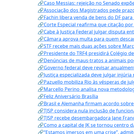
🔗Caso Messias: rejeição no Senado expõe 
🔗Associação dos Magistrados pede prazo
🔗Fachin libera venda de bens do DF para
🔗Corte Especial reafirma que citação po
🔗Cabe à Justiça Federal julgar disputa en
🔗Câmara aprova multa para quem descarta
🔗STF recebe mais duas ações sobre Mar
🔗Presidente do TRF4 presidirá Colégio d
🔗Denúncias de maus-tratos a animais pod
🔗Governo federal deve revisar anualmen
🔗Justiça especializada deve julgar injúria
🔗Pazuello mobiliza Rio às vésperas de ju
🔗Marcello Perino analisa nova metodologi
🔗Feliz Aniversário Brasília
🔗Brasil e Alemanha firmam acordo sobre m
🔗TJSP considera nula inclusão de funcio
🔗TJSP recebe desembargadora Jane Fran
🔗Como a capital de JK se tornou centro da
🔗“Estamos imersos em uma crise”, admi