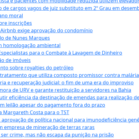
ta e pacientes com mobilidade reduzida utilizem elevado
 de cargos vagos de juiz substituto em 2º Grau em desem
dano moral
bre inscrições
 Airbnb exige aprovação do condomínio
ndo de Nunes Marques
m homologação ambiental
Especialistas para o Combate à Lavagem de Dinheiro
ão de imóveis
nto sobre royalties do petróleo
ratamento que utiliza composto promissor contra malária 
ia e recuperação judicial: o fim de uma era do improviso
 mora de URV e garante restituição a servidores na Bahia
tir eficiência da destinação de emendas para realização de 
em leilão apesar do pagamento fora do prazo
 Margareth Costa para o TST
provação de política nacional para imunodeficiência gené
m empresa de mineração de terras raras
 ser crime, mas não escapa da punição na prisão