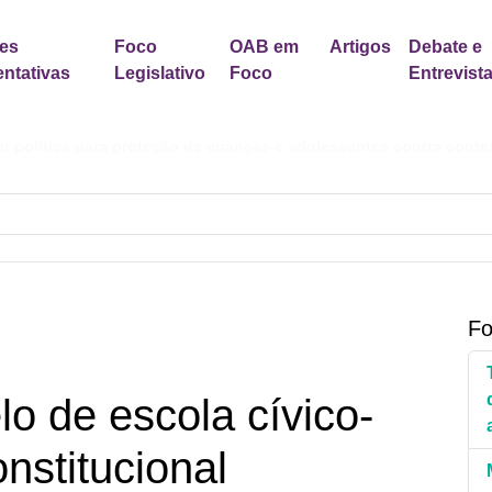
es
Foco
OAB em
Artigos
Debate e
ntativas
Legislativo
Foco
Entrevist
er política para proteção de crianças e adolescentes contra cont
Fo
o de escola cívico-
onstitucional