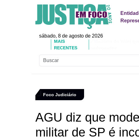
Entidad
Represe
sábado, 8 de agosto de 2026
MAIS
🔗Mauricio do Vôlei qu
RECENTES
inadequados
Foco Judiciário
AGU diz que model
militar de SP é inc