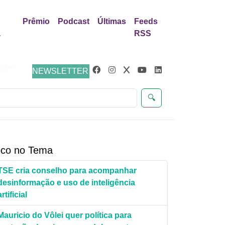
Prêmio
Podcast
Últimas
Feeds
a
RSS
eúdos
NEWSLETTER
🔍
co no Tema
TSE cria conselho para acompanhar
desinformação e uso de inteligência
artificial
Mauricio do Vôlei quer política para