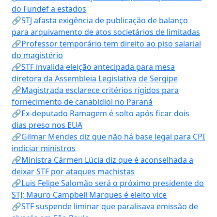
do Fundef a estados
🔗STJ afasta exigência de publicação de balanço
para arquivamento de atos societários de limitadas
🔗Professor temporário tem direito ao piso salarial
do magistério
🔗STF invalida eleição antecipada para mesa
diretora da Assembleia Legislativa de Sergipe
🔗Magistrada esclarece critérios rígidos para
fornecimento de canabidiol no Paraná
🔗Ex-deputado Ramagem é solto após ficar dois
dias preso nos EUA
🔗Gilmar Mendes diz que não há base legal para CPI
indiciar ministros
🔗Ministra Cármen Lúcia diz que é aconselhada a
deixar STF por ataques machistas
🔗Luis Felipe Salomão será o próximo presidente do
STJ; Mauro Campbell Marques é eleito vice
🔗STF suspende liminar que paralisava emissão de