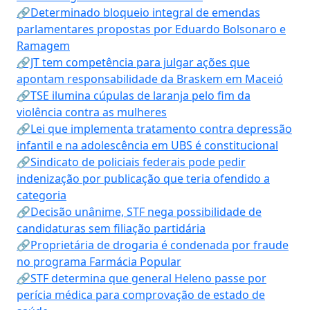
🔗Determinado bloqueio integral de emendas
parlamentares propostas por Eduardo Bolsonaro e
Ramagem
🔗JT tem competência para julgar ações que
apontam responsabilidade da Braskem em Maceió
🔗TSE ilumina cúpulas de laranja pelo fim da
violência contra as mulheres
🔗Lei que implementa tratamento contra depressão
infantil e na adolescência em UBS é constitucional
🔗Sindicato de policiais federais pode pedir
indenização por publicação que teria ofendido a
categoria
🔗Decisão unânime, STF nega possibilidade de
candidaturas sem filiação partidária
🔗Proprietária de drogaria é condenada por fraude
no programa Farmácia Popular
🔗STF determina que general Heleno passe por
perícia médica para comprovação de estado de