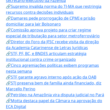
secretário-executivo da Fazenda
🔗Supremo invalida norma do TJ-MA que restringia
recursos contra decisões individuais
🔗Damares pede prorrogação de CPMI e prisão
domiciliar para Jair Bolsonaro
🔗Comissão aprova projeto para criar regime
especial de tributação para setor metroferroviário
🔗Diretor do Foro da JFSC recebe visita da direção
da Academia Catarinense de Letras Jurídicas
🔗STF, PF, BC, e BNDES articulam estratégia
institucional contra crime organizado
🔗Cinco agremiações políticas exibem programas
nesta semana
🔗STF garante agravo interno após ação da OAB
🔗STJ preserva bem de família ainda financiado, diz
Marcello Perino
🔗Petróleo na Amazônia vira disputa judicial no Pará
🔗Motta destaca papel da Câmara na aprovação do
ECA Digital