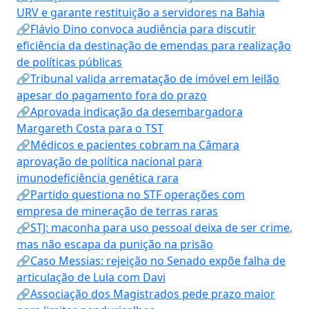
URV e garante restituição a servidores na Bahia
🔗Flávio Dino convoca audiência para discutir
eficiência da destinação de emendas para realização
de políticas públicas
🔗Tribunal valida arrematação de imóvel em leilão
apesar do pagamento fora do prazo
🔗Aprovada indicação da desembargadora
Margareth Costa para o TST
🔗Médicos e pacientes cobram na Câmara
aprovação de política nacional para
imunodeficiência genética rara
🔗Partido questiona no STF operações com
empresa de mineração de terras raras
🔗STJ: maconha para uso pessoal deixa de ser crime,
mas não escapa da punição na prisão
🔗Caso Messias: rejeição no Senado expõe falha de
articulação de Lula com Davi
🔗Associação dos Magistrados pede prazo maior