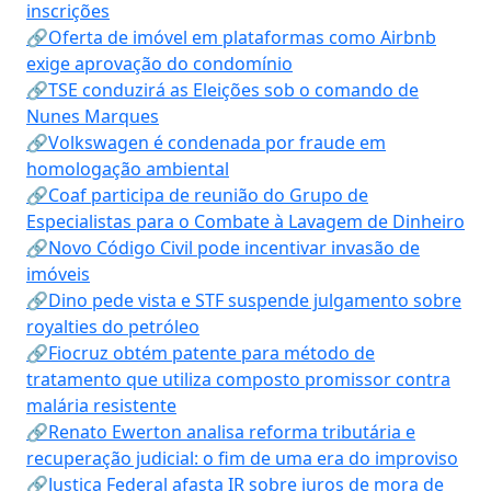
inscrições
🔗Oferta de imóvel em plataformas como Airbnb
exige aprovação do condomínio
🔗TSE conduzirá as Eleições sob o comando de
Nunes Marques
🔗Volkswagen é condenada por fraude em
homologação ambiental
🔗Coaf participa de reunião do Grupo de
Especialistas para o Combate à Lavagem de Dinheiro
🔗Novo Código Civil pode incentivar invasão de
imóveis
🔗Dino pede vista e STF suspende julgamento sobre
royalties do petróleo
🔗Fiocruz obtém patente para método de
tratamento que utiliza composto promissor contra
malária resistente
🔗Renato Ewerton analisa reforma tributária e
recuperação judicial: o fim de uma era do improviso
🔗Justiça Federal afasta IR sobre juros de mora de