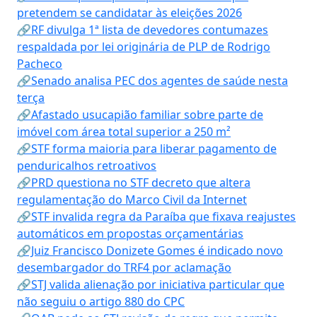
pretendem se candidatar às eleições 2026
🔗RF divulga 1ª lista de devedores contumazes
respaldada por lei originária de PLP de Rodrigo
Pacheco
🔗Senado analisa PEC dos agentes de saúde nesta
terça
🔗Afastado usucapião familiar sobre parte de
imóvel com área total superior a 250 m²
🔗STF forma maioria para liberar pagamento de
penduricalhos retroativos
🔗PRD questiona no STF decreto que altera
regulamentação do Marco Civil da Internet
🔗STF invalida regra da Paraíba que fixava reajustes
automáticos em propostas orçamentárias
🔗Juiz Francisco Donizete Gomes é indicado novo
desembargador do TRF4 por aclamação
🔗STJ valida alienação por iniciativa particular que
não seguiu o artigo 880 do CPC