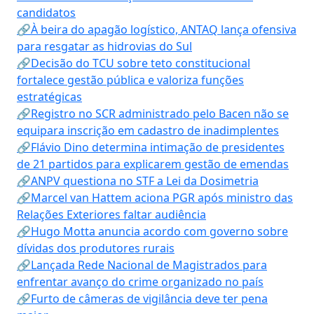
candidatos
🔗À beira do apagão logístico, ANTAQ lança ofensiva
para resgatar as hidrovias do Sul
🔗Decisão do TCU sobre teto constitucional
fortalece gestão pública e valoriza funções
estratégicas
🔗Registro no SCR administrado pelo Bacen não se
equipara inscrição em cadastro de inadimplentes
🔗Flávio Dino determina intimação de presidentes
de 21 partidos para explicarem gestão de emendas
🔗ANPV questiona no STF a Lei da Dosimetria
🔗Marcel van Hattem aciona PGR após ministro das
Relações Exteriores faltar audiência
🔗Hugo Motta anuncia acordo com governo sobre
dívidas dos produtores rurais
🔗Lançada Rede Nacional de Magistrados para
enfrentar avanço do crime organizado no país
🔗Furto de câmeras de vigilância deve ter pena