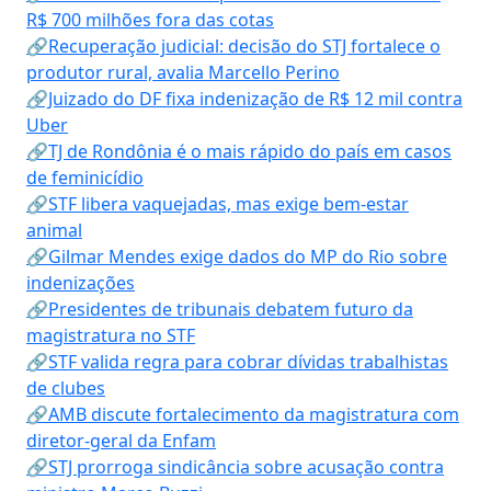
R$ 700 milhões fora das cotas
🔗Recuperação judicial: decisão do STJ fortalece o
produtor rural, avalia Marcello Perino
🔗Juizado do DF fixa indenização de R$ 12 mil contra
Uber
🔗TJ de Rondônia é o mais rápido do país em casos
de feminicídio
🔗STF libera vaquejadas, mas exige bem-estar
animal
🔗Gilmar Mendes exige dados do MP do Rio sobre
indenizações
🔗Presidentes de tribunais debatem futuro da
magistratura no STF
🔗STF valida regra para cobrar dívidas trabalhistas
de clubes
🔗AMB discute fortalecimento da magistratura com
diretor-geral da Enfam
🔗STJ prorroga sindicância sobre acusação contra