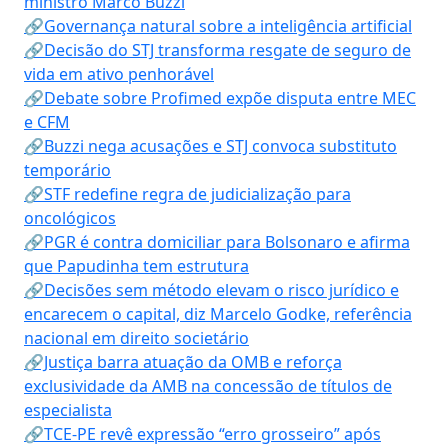
ministro Marco Buzzi
🔗Governança natural sobre a inteligência artificial
🔗Decisão do STJ transforma resgate de seguro de
vida em ativo penhorável
🔗Debate sobre Profimed expõe disputa entre MEC
e CFM
🔗Buzzi nega acusações e STJ convoca substituto
temporário
🔗STF redefine regra de judicialização para
oncológicos
🔗PGR é contra domiciliar para Bolsonaro e afirma
que Papudinha tem estrutura
🔗Decisões sem método elevam o risco jurídico e
encarecem o capital, diz Marcelo Godke, referência
nacional em direito societário
🔗Justiça barra atuação da OMB e reforça
exclusividade da AMB na concessão de títulos de
especialista
🔗TCE-PE revê expressão “erro grosseiro” após