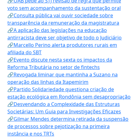
🔗OAB pede ao STJ revisão de regra que permite
voto sem acompanhamento da sustentação oral
🔗Consulta pública vai ouvir sociedade sobre
transparência da remuneração da magistratura
🔗A aplicação das legislações na educação
antirracista deve ser objetivo de todo o Judiciário
🔗Marcello Perino alerta produtores rurais em
afiliada do SBT
🔗Evento discute nesta sexta os impactos da
Reforma Tributária no setor de fintechs
🔗Revogada liminar que mantinha a Suzano na
operação das linhas da Itapemirim
🔗Partido Solidariedade questiona criação de
estação ecológica em Rondônia sem desapropriação
🔗Desvendando a Complexidade das Estruturas
Societárias: Um Guia para Investigações Eficazes
🔗Gilmar Mendes determina retirada da suspensão
de processos sobre pejotização na primeira
instância e nos TRTs