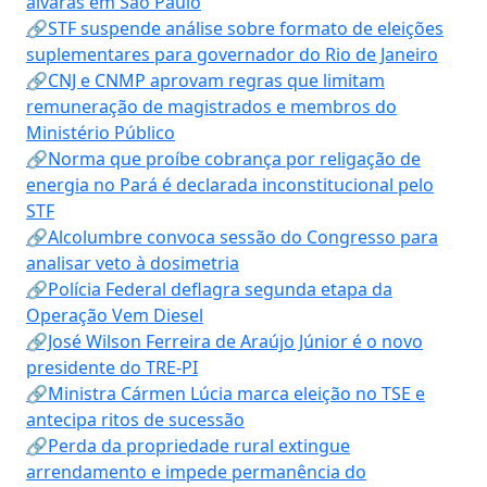
alvarás em São Paulo
🔗STF suspende análise sobre formato de eleições
suplementares para governador do Rio de Janeiro
🔗CNJ e CNMP aprovam regras que limitam
remuneração de magistrados e membros do
Ministério Público
🔗Norma que proíbe cobrança por religação de
energia no Pará é declarada inconstitucional pelo
STF
🔗Alcolumbre convoca sessão do Congresso para
analisar veto à dosimetria
🔗Polícia Federal deflagra segunda etapa da
Operação Vem Diesel
🔗José Wilson Ferreira de Araújo Júnior é o novo
presidente do TRE-PI
🔗Ministra Cármen Lúcia marca eleição no TSE e
antecipa ritos de sucessão
🔗Perda da propriedade rural extingue
arrendamento e impede permanência do