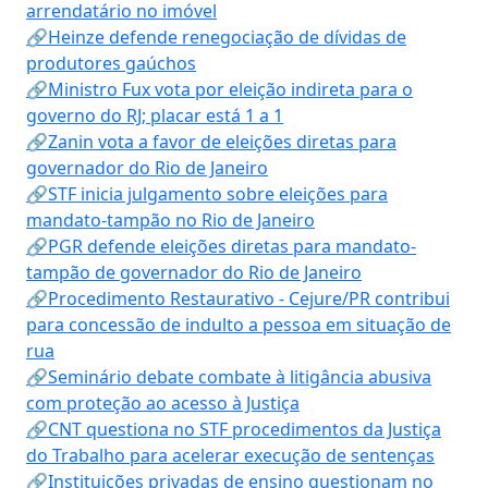
arrendatário no imóvel
🔗Heinze defende renegociação de dívidas de
produtores gaúchos
🔗Ministro Fux vota por eleição indireta para o
governo do RJ; placar está 1 a 1
🔗Zanin vota a favor de eleições diretas para
governador do Rio de Janeiro
🔗STF inicia julgamento sobre eleições para
mandato-tampão no Rio de Janeiro
🔗PGR defende eleições diretas para mandato-
tampão de governador do Rio de Janeiro
🔗Procedimento Restaurativo - Cejure/PR contribui
para concessão de indulto a pessoa em situação de
rua
🔗Seminário debate combate à litigância abusiva
com proteção ao acesso à Justiça
🔗CNT questiona no STF procedimentos da Justiça
do Trabalho para acelerar execução de sentenças
🔗Instituições privadas de ensino questionam no