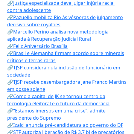
🔗Justiça especializada deve julgar injúria racial
contra adolescente
🔗Pazuello mobiliza Rio às vésperas de julgamento
decisivo sobre royalties
🔗Marcello Perino analisa nova metodologia
aplicada à Recuperação Judicial Rural
🔗Feliz Aniversário Brasília
🔗Brasil e Alemanha firmam acordo sobre minerais
críticos e terras raras
🔗TJSP considera nula inclusão de funcionário em
sociedade
🔗TJSP recebe desembargadora Jane Franco Martins
em posse solene
🔗Como a capital de JK se tornou centro da
tecnologia eleitoral e o futuro da democracia
🔗“Estamos imersos em uma crise”, admite
presidente do Supremo
🔗Izalci anuncia pré-candidatura ao governo do DF
🔗STF autoriza liberação de R$ 3,7 bi de precatórios