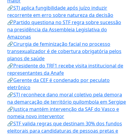
maior
🔗STJ aplica fungibilidade após juízo induzir
recorrente em erro sobre natureza da decisão
🔗Partido questiona no STF regra sobre sucessão
na presidência da Assembleia Legislativa do
Amazonas
🔗Cirurgia de feminização facial no processo
transexualizador é de cobertura obrigatória pelos
planos de saúde
🔗Presidente do TRF1 recebe visita institucional de
representantes da Anafe
🔗Gerente da CEF é condenado por peculato
eletrônico
🔗STJ reconhece dano moral coletivo pela demora
na demarcação de território quilombola em Sergipe
🔗Justiça mantém intervenção da SAF do Vasco e
nomeia novo interventor
🔗STF valida regras que destinam 30% dos fundos
eleitorais para candidaturas de pessoas pretas e