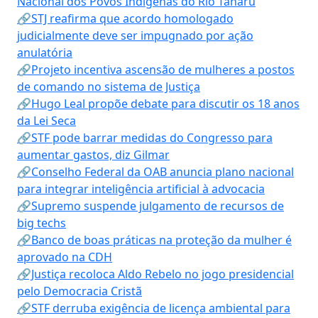
Nacional dos Povos Indígenas do Rio Tanaru
🔗STJ reafirma que acordo homologado
judicialmente deve ser impugnado por ação
anulatória
🔗Projeto incentiva ascensão de mulheres a postos
de comando no sistema de Justiça
🔗Hugo Leal propõe debate para discutir os 18 anos
da Lei Seca
🔗STF pode barrar medidas do Congresso para
aumentar gastos, diz Gilmar
🔗Conselho Federal da OAB anuncia plano nacional
para integrar inteligência artificial à advocacia
🔗Supremo suspende julgamento de recursos de
big techs
🔗Banco de boas práticas na proteção da mulher é
aprovado na CDH
🔗Justiça recoloca Aldo Rebelo no jogo presidencial
pelo Democracia Cristã
🔗STF derruba exigência de licença ambiental para