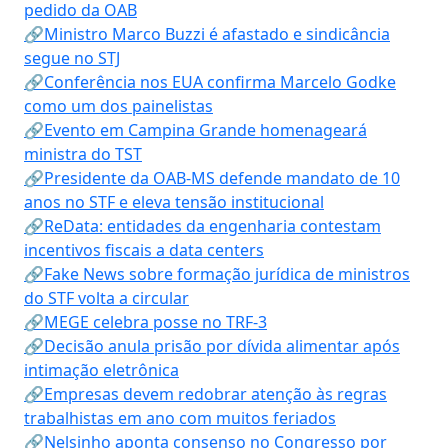
pedido da OAB
🔗Ministro Marco Buzzi é afastado e sindicância
segue no STJ
🔗Conferência nos EUA confirma Marcelo Godke
como um dos painelistas
🔗Evento em Campina Grande homenageará
ministra do TST
🔗Presidente da OAB-MS defende mandato de 10
anos no STF e eleva tensão institucional
🔗ReData: entidades da engenharia contestam
incentivos fiscais a data centers
🔗Fake News sobre formação jurídica de ministros
do STF volta a circular
🔗MEGE celebra posse no TRF-3
🔗Decisão anula prisão por dívida alimentar após
intimação eletrônica
🔗Empresas devem redobrar atenção às regras
trabalhistas em ano com muitos feriados
🔗Nelsinho aponta consenso no Congresso por