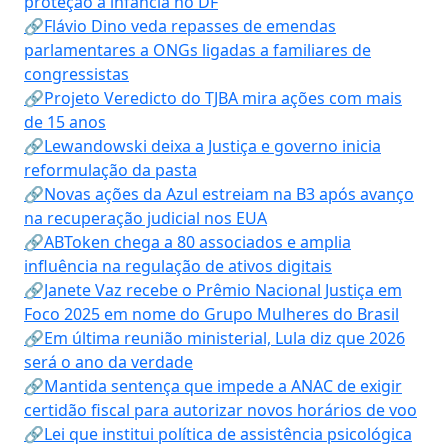
proteção à infância no DF
🔗Flávio Dino veda repasses de emendas
parlamentares a ONGs ligadas a familiares de
congressistas
🔗Projeto Veredicto do TJBA mira ações com mais
de 15 anos
🔗Lewandowski deixa a Justiça e governo inicia
reformulação da pasta
🔗Novas ações da Azul estreiam na B3 após avanço
na recuperação judicial nos EUA
🔗ABToken chega a 80 associados e amplia
influência na regulação de ativos digitais
🔗Janete Vaz recebe o Prêmio Nacional Justiça em
Foco 2025 em nome do Grupo Mulheres do Brasil
🔗Em última reunião ministerial, Lula diz que 2026
será o ano da verdade
🔗Mantida sentença que impede a ANAC de exigir
certidão fiscal para autorizar novos horários de voo
🔗Lei que institui política de assistência psicológica