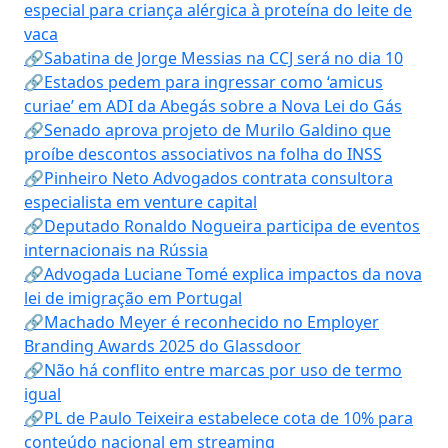
especial para criança alérgica à proteína do leite de
vaca
🔗Sabatina de Jorge Messias na CCJ será no dia 10
🔗Estados pedem para ingressar como ‘amicus
curiae’ em ADI da Abegás sobre a Nova Lei do Gás
🔗Senado aprova projeto de Murilo Galdino que
proíbe descontos associativos na folha do INSS
🔗Pinheiro Neto Advogados contrata consultora
especialista em venture capital
🔗Deputado Ronaldo Nogueira participa de eventos
internacionais na Rússia
🔗Advogada Luciane Tomé explica impactos da nova
lei de imigração em Portugal
🔗Machado Meyer é reconhecido no Employer
Branding Awards 2025 do Glassdoor
🔗Não há conflito entre marcas por uso de termo
igual
🔗PL de Paulo Teixeira estabelece cota de 10% para
conteúdo nacional em streaming