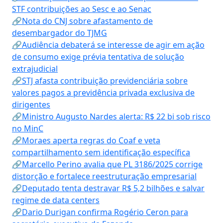
STF contribuições ao Sesc e ao Senac
🔗Nota do CNJ sobre afastamento de
desembargador do TJMG
🔗Audiência debaterá se interesse de agir em ação
de consumo exige prévia tentativa de solução
extrajudicial
🔗STJ afasta contribuição previdenciária sobre
valores pagos a previdência privada exclusiva de
dirigentes
🔗Ministro Augusto Nardes alerta: R$ 22 bi sob risco
no MinC
🔗Moraes aperta regras do Coaf e veta
compartilhamento sem identificação específica
🔗Marcello Perino avalia que PL 3186/2025 corrige
distorção e fortalece reestruturação empresarial
🔗Deputado tenta destravar R$ 5,2 bilhões e salvar
regime de data centers
🔗Dario Durigan confirma Rogério Ceron para