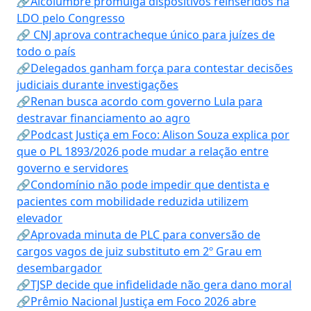
🔗Alcolumbre promulga dispositivos reinseridos na
LDO pelo Congresso
🔗 CNJ aprova contracheque único para juízes de
todo o país
🔗Delegados ganham força para contestar decisões
judiciais durante investigações
🔗Renan busca acordo com governo Lula para
destravar financiamento ao agro
🔗Podcast Justiça em Foco: Alison Souza explica por
que o PL 1893/2026 pode mudar a relação entre
governo e servidores
🔗Condomínio não pode impedir que dentista e
pacientes com mobilidade reduzida utilizem
elevador
🔗Aprovada minuta de PLC para conversão de
cargos vagos de juiz substituto em 2º Grau em
desembargador
🔗TJSP decide que infidelidade não gera dano moral
🔗Prêmio Nacional Justiça em Foco 2026 abre