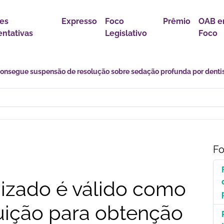
es
Expresso
Foco
Prêmio
OAB 
ntativas
Legislativo
Foco
s desafios de uma transição marcada por incertezas e novas
Fo
nizado é válido como
uição para obtenção