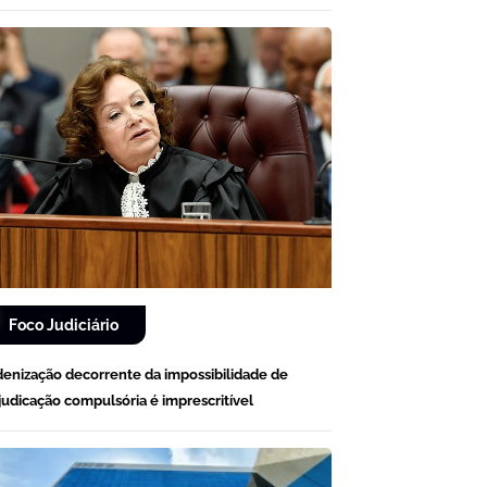
Foco Judiciário
denização decorrente da impossibilidade de
judicação compulsória é imprescritível