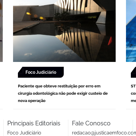
Foco Judiciário
Paciente que obteve restituição por erro em
ST
cirurgia odontológica não pode exigir custeio de
co
nova operação
me
Principais Editoriais
Fale Conosco
Foco Judiciário
redacao@justicaemfoco.co