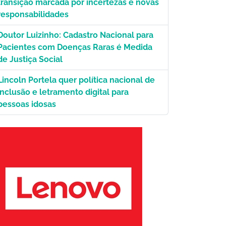
transição marcada por incertezas e novas
responsabilidades
Doutor Luizinho: Cadastro Nacional para
Pacientes com Doenças Raras é Medida
de Justiça Social
Lincoln Portela quer política nacional de
inclusão e letramento digital para
pessoas idosas