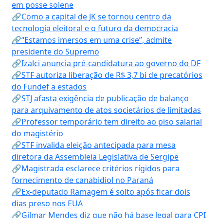
em posse solene
🔗Como a capital de JK se tornou centro da
tecnologia eleitoral e o futuro da democracia
🔗“Estamos imersos em uma crise”, admite
presidente do Supremo
🔗Izalci anuncia pré-candidatura ao governo do DF
🔗STF autoriza liberação de R$ 3,7 bi de precatórios
do Fundef a estados
🔗STJ afasta exigência de publicação de balanço
para arquivamento de atos societários de limitadas
🔗Professor temporário tem direito ao piso salarial
do magistério
🔗STF invalida eleição antecipada para mesa
diretora da Assembleia Legislativa de Sergipe
🔗Magistrada esclarece critérios rígidos para
fornecimento de canabidiol no Paraná
🔗Ex-deputado Ramagem é solto após ficar dois
dias preso nos EUA
🔗Gilmar Mendes diz que não há base legal para CPI