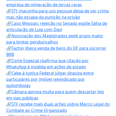
empresa de mineração de terras raras
🔗STJ: maconha para uso pessoal deixa de ser crime,
mas não escapa da punição na prisão
🔗Caso Messias: rejeição no Senado expõe falha de
articulação de Lula com Davi
🔗Associação dos Magistrados pede prazo maior
para limitar penduricalhos
🔗Fachin libera venda de bens do DF para socorrer
BRB
🔗Corte Especial reafirma que citação por
WhatsApp é inválida em ações de estado
🔗Cabe à Justiça Federal julgar disputa entre
particulares por imóvel reivindicado por
quilombolas
🔗Câmara aprova multa para quem descartar lixo
em vias públicas
🔗STF recebe mais duas ações sobre Marco Legal do
Combate ao Crime Organizado