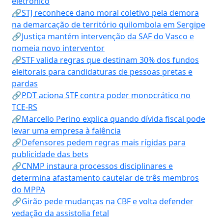
eletrônico
🔗STJ reconhece dano moral coletivo pela demora
na demarcação de território quilombola em Sergipe
🔗Justiça mantém intervenção da SAF do Vasco e
nomeia novo interventor
🔗STF valida regras que destinam 30% dos fundos
eleitorais para candidaturas de pessoas pretas e
pardas
🔗PDT aciona STF contra poder monocrático no
TCE-RS
🔗Marcello Perino explica quando dívida fiscal pode
levar uma empresa à falência
🔗Defensores pedem regras mais rígidas para
publicidade das bets
🔗CNMP instaura processos disciplinares e
determina afastamento cautelar de três membros
do MPPA
🔗Girão pede mudanças na CBF e volta defender
vedação da assistolia fetal