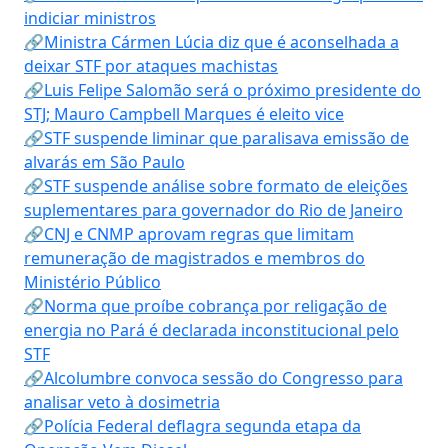
indiciar ministros
🔗Ministra Cármen Lúcia diz que é aconselhada a
deixar STF por ataques machistas
🔗Luis Felipe Salomão será o próximo presidente do
STJ; Mauro Campbell Marques é eleito vice
🔗STF suspende liminar que paralisava emissão de
alvarás em São Paulo
🔗STF suspende análise sobre formato de eleições
suplementares para governador do Rio de Janeiro
🔗CNJ e CNMP aprovam regras que limitam
remuneração de magistrados e membros do
Ministério Público
🔗Norma que proíbe cobrança por religação de
energia no Pará é declarada inconstitucional pelo
STF
🔗Alcolumbre convoca sessão do Congresso para
analisar veto à dosimetria
🔗Polícia Federal deflagra segunda etapa da