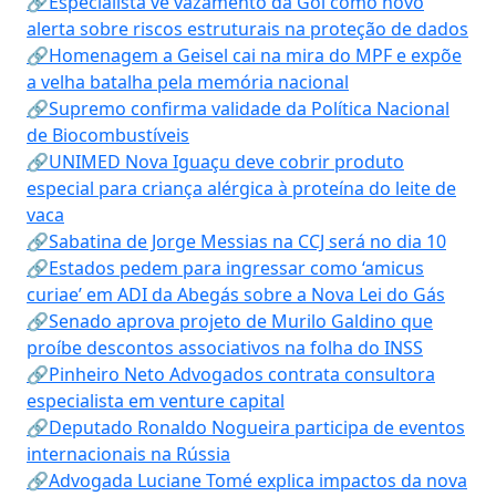
🔗Especialista vê vazamento da Gol como novo
alerta sobre riscos estruturais na proteção de dados
🔗Homenagem a Geisel cai na mira do MPF e expõe
a velha batalha pela memória nacional
🔗Supremo confirma validade da Política Nacional
de Biocombustíveis
🔗UNIMED Nova Iguaçu deve cobrir produto
especial para criança alérgica à proteína do leite de
vaca
🔗Sabatina de Jorge Messias na CCJ será no dia 10
🔗Estados pedem para ingressar como ‘amicus
curiae’ em ADI da Abegás sobre a Nova Lei do Gás
🔗Senado aprova projeto de Murilo Galdino que
proíbe descontos associativos na folha do INSS
🔗Pinheiro Neto Advogados contrata consultora
especialista em venture capital
🔗Deputado Ronaldo Nogueira participa de eventos
internacionais na Rússia
🔗Advogada Luciane Tomé explica impactos da nova