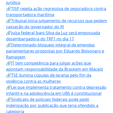
jurídica
🔗TJSP rejeita ação regressiva de seguradora contra
transportadora marítima
🔗Tribunal inicia julgamento de recursos que pedem
cassação do governador do RJ
🔗Juíza federal Ivani Silva da Luz será empossada
desembargadora do TRF1 no dia 17
🔗Determinado bloqueio integral de emendas
parlamentares propostas por Eduardo Bolsonaro e
Ramagem
🔗JT tem competência para julgar ações que
apontam responsabilidade da Braskem em Maceió
🔗TSE ilumina cúpulas de laranja pelo fim da
violência contra as mulheres
🔗Lei que implementa tratamento contra depressão
infantil e na adolescência em UBS é constitucional
🔗Sindicato de policiais federais pode pedir
indenização por publicação que teria ofendido a
categoria