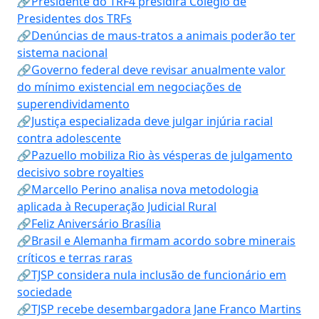
🔗Presidente do TRF4 presidirá Colégio de
Presidentes dos TRFs
🔗Denúncias de maus-tratos a animais poderão ter
sistema nacional
🔗Governo federal deve revisar anualmente valor
do mínimo existencial em negociações de
superendividamento
🔗Justiça especializada deve julgar injúria racial
contra adolescente
🔗Pazuello mobiliza Rio às vésperas de julgamento
decisivo sobre royalties
🔗Marcello Perino analisa nova metodologia
aplicada à Recuperação Judicial Rural
🔗Feliz Aniversário Brasília
🔗Brasil e Alemanha firmam acordo sobre minerais
críticos e terras raras
🔗TJSP considera nula inclusão de funcionário em
sociedade
🔗TJSP recebe desembargadora Jane Franco Martins