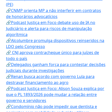
(PE)
🔗CNMP orienta MP a não interferir em contratos
de honorários advocatícios
🔗Podcast Justiça em Foco debate uso de IA no
Judiciário e alerta para riscos de manipulação
algorítmica
🔗Alcolumbre promulga dispositivos reinseridos na
LDO pelo Congresso
🔗 CNJ aprova contracheque único para juízes de
todo o país
🔗Delegados ganham força para contestar decisões
judiciais durante investigações
🔗Renan busca acordo com governo Lula para
destravar financiamento ao agro
🔗Podcast Justiça em Foco: Alison Souza explica por
que o PL 1893/2026 pode mudar a relação entre
governo e servidores
🔗Condomínio não pode impedir que dentista e