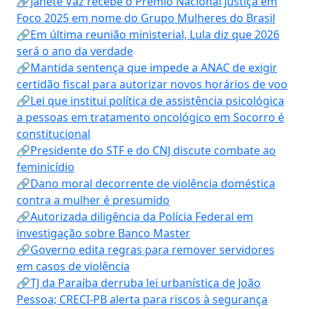
🔗Janete Vaz recebe o Prêmio Nacional Justiça em
Foco 2025 em nome do Grupo Mulheres do Brasil
🔗Em última reunião ministerial, Lula diz que 2026
será o ano da verdade
🔗Mantida sentença que impede a ANAC de exigir
certidão fiscal para autorizar novos horários de voo
🔗Lei que institui política de assistência psicológica
a pessoas em tratamento oncológico em Socorro é
constitucional
🔗Presidente do STF e do CNJ discute combate ao
feminicídio
🔗Dano moral decorrente de violência doméstica
contra a mulher é presumido
🔗Autorizada diligência da Polícia Federal em
investigação sobre Banco Master
🔗Governo edita regras para remover servidores
em casos de violência
🔗TJ da Paraíba derruba lei urbanística de João
Pessoa; CRECI-PB alerta para riscos à segurança