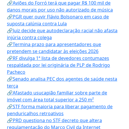
🔗Aviões do Forró terá que pagar R$ 100 mil de
danos morais por uso não autorizado de música
🔗PGR quer ouvir Flávio Bolsonaro em caso de
suposta calúnia contra Lula
🔗Juiz decide que autodeclaração racial não afasta
injúria contra colega
🔗Termina prazo para apresentadores que
pretendem se candidatar às eleições 2026
🔗RF divulga 1ª lista de devedores contumazes
respaldada por lei originária de PLP de Rodrigo
Pacheco
🔗Senado analisa PEC dos agentes de saúde nesta
terça
🔗Afastado usucapião familiar sobre parte de
imóvel com área total superior a 250 m²
🔗STF forma maioria para liberar pagamento de
penduricalhos retroativos
🔗PRD questiona no STF decreto que altera
regulamentação do Marco Civil da Internet