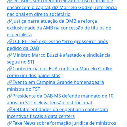
🔗Decisões sem método elevam o risco jurídico e
encarecem o capital, diz Marcelo Godke, referência
nacional em direito societário
🔗Justiça barra atuação da OMB e reforça
exclusividade da AMB na concessão de títulos de
especialista
🔗TCE-PE revê expressão “erro grosseiro” após
pedido da OAB
🔗Ministro Marco Buzzi é afastado e sindicância
segue no STJ
🔗Conferência nos EUA confirma Marcelo Godke
como um dos painelistas
🔗Evento em Campina Grande homenageará
ministra do TST
🔗Presidente da OAB-MS defende mandato de 10
anos no STF e eleva tensão institucional
🔗ReData: entidades da engenharia contestam
incentivos fiscais a data centers
🔗Fake News sobre formação jurídica de ministros