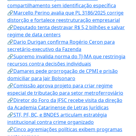
compartilhamento sem identificação específica
🔗Marcello Perino avalia que PL 3186/2025 corrige
distorção e fortalece reestruturação empresarial
🔗Deputado tenta destravar R$ 5,2 bilhões e salvar
regime de data centers
🔗Dario Durigan confirma Rogério Ceron para
secretário-executivo da Fazenda
🔗Supremo invalida norma do TJ-MA que restringia
recursos contra decisões individuais
🔗Damares pede prorrogação de CPMI e prisão
domiciliar para Jair Bolsonaro
🔗Comissão aprova projeto para criar regime
especial de tributação para setor metroferroviário
🔗Diretor do Foro da JFSC recebe visita da direção
da Academia Catarinense de Letras Jurídicas
🔗STF, PF, BC, e BNDES articulam estratégia
institucional contra crime organizado
🔗Cinco agremiações políticas exibem programas