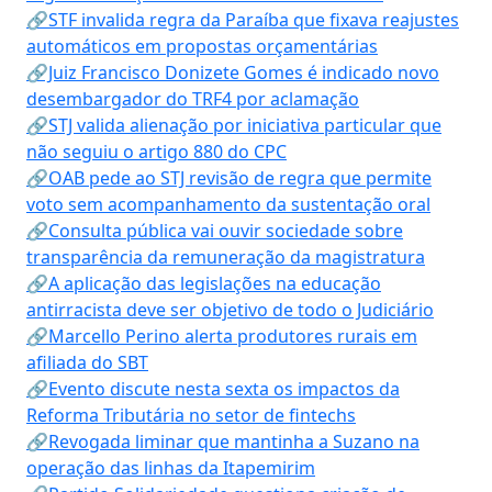
🔗STF invalida regra da Paraíba que fixava reajustes
automáticos em propostas orçamentárias
🔗Juiz Francisco Donizete Gomes é indicado novo
desembargador do TRF4 por aclamação
🔗STJ valida alienação por iniciativa particular que
não seguiu o artigo 880 do CPC
🔗OAB pede ao STJ revisão de regra que permite
voto sem acompanhamento da sustentação oral
🔗Consulta pública vai ouvir sociedade sobre
transparência da remuneração da magistratura
🔗A aplicação das legislações na educação
antirracista deve ser objetivo de todo o Judiciário
🔗Marcello Perino alerta produtores rurais em
afiliada do SBT
🔗Evento discute nesta sexta os impactos da
Reforma Tributária no setor de fintechs
🔗Revogada liminar que mantinha a Suzano na
operação das linhas da Itapemirim