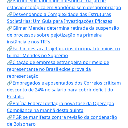
🔗Partido Solidariedade questiona criação de
estação ecológica em Rondônia sem desapropriação
🔗Desvendando a Complexidade das Estruturas
Societárias: Um Guia para Investigações Eficazes
🔗Gilmar Mendes determina retirada da suspensão
de processos sobre pejotização na primeira
instância e nos TRTs
🔗Fachin destaca trajetória institucional do ministro
Gilmar Mendes no Supremo
🔗Citação de empresa estrangeira por meio de
representante no Brasil exige prova da
representação
🔗Empregados e aposentados dos Correios criticam
desconto de 24% no salário para cobrir déficit do
Postalis
🔗Polícia Federal deflagra nova fase da Operação
Compliance na manhã desta quinta
🔗PGR se manifesta contra revisão da condenação
de Bolsonaro