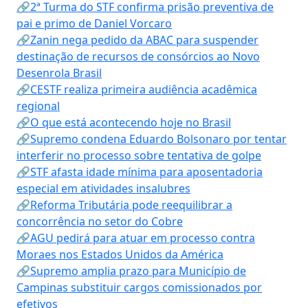
🔗2ª Turma do STF confirma prisão preventiva de
pai e primo de Daniel Vorcaro
🔗Zanin nega pedido da ABAC para suspender
destinação de recursos de consórcios ao Novo
Desenrola Brasil
🔗CESTF realiza primeira audiência acadêmica
regional
🔗O que está acontecendo hoje no Brasil
🔗Supremo condena Eduardo Bolsonaro por tentar
interferir no processo sobre tentativa de golpe
🔗STF afasta idade mínima para aposentadoria
especial em atividades insalubres
🔗Reforma Tributária pode reequilibrar a
concorrência no setor do Cobre
🔗AGU pedirá para atuar em processo contra
Moraes nos Estados Unidos da América
🔗Supremo amplia prazo para Município de
Campinas substituir cargos comissionados por
efetivos