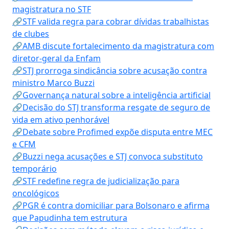
magistratura no STF
🔗STF valida regra para cobrar dívidas trabalhistas
de clubes
🔗AMB discute fortalecimento da magistratura com
diretor-geral da Enfam
🔗STJ prorroga sindicância sobre acusação contra
ministro Marco Buzzi
🔗Governança natural sobre a inteligência artificial
🔗Decisão do STJ transforma resgate de seguro de
vida em ativo penhorável
🔗Debate sobre Profimed expõe disputa entre MEC
e CFM
🔗Buzzi nega acusações e STJ convoca substituto
temporário
🔗STF redefine regra de judicialização para
oncológicos
🔗PGR é contra domiciliar para Bolsonaro e afirma
que Papudinha tem estrutura