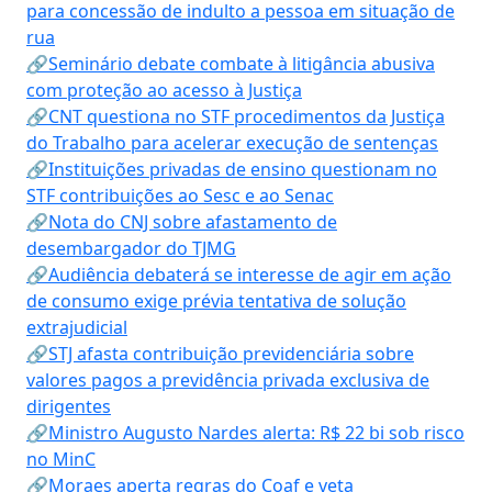
para concessão de indulto a pessoa em situação de
rua
🔗Seminário debate combate à litigância abusiva
com proteção ao acesso à Justiça
🔗CNT questiona no STF procedimentos da Justiça
do Trabalho para acelerar execução de sentenças
🔗Instituições privadas de ensino questionam no
STF contribuições ao Sesc e ao Senac
🔗Nota do CNJ sobre afastamento de
desembargador do TJMG
🔗Audiência debaterá se interesse de agir em ação
de consumo exige prévia tentativa de solução
extrajudicial
🔗STJ afasta contribuição previdenciária sobre
valores pagos a previdência privada exclusiva de
dirigentes
🔗Ministro Augusto Nardes alerta: R$ 22 bi sob risco
no MinC
🔗Moraes aperta regras do Coaf e veta