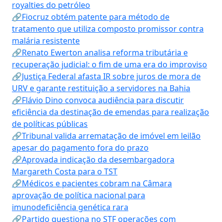
royalties do petróleo
🔗Fiocruz obtém patente para método de
tratamento que utiliza composto promissor contra
malária resistente
🔗Renato Ewerton analisa reforma tributária e
recuperação judicial: o fim de uma era do improviso
🔗Justiça Federal afasta IR sobre juros de mora de
URV e garante restituição a servidores na Bahia
🔗Flávio Dino convoca audiência para discutir
eficiência da destinação de emendas para realização
de políticas públicas
🔗Tribunal valida arrematação de imóvel em leilão
apesar do pagamento fora do prazo
🔗Aprovada indicação da desembargadora
Margareth Costa para o TST
🔗Médicos e pacientes cobram na Câmara
aprovação de política nacional para
imunodeficiência genética rara
🔗Partido questiona no STF operações com