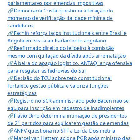
parlamentares por emendas impositivas
🔗Democracia Cristã questiona alteração do
momento de verificação da idade mínima de
candidatos
🔗Fachin reforça laços institucionais entre Brasil e
Angola em visita ao Parlamento angolano
🔗Reafirmado direito do leiloeiro à comissão
mesmo com quitação da dívida após arrematação
🔗À beira do apagão logístico, ANTAQ lança ofensiva
para resgatar as hidrovias do Sul
🔗Decisão do TCU sobre teto constitucional
fortalece gestão pública e valoriza funções
estratégicas
🔗Registro no SCR administrado pelo Bacen não se
equipara inscrição em cadastro de inadimplentes
🔗Flávio Dino determina intimação de presidentes
de 21 partidos para explicarem gestão de emendas
🔗ANPV questiona no STF a Lei da Dosimetria
🔗Marcel van Hattem aciona PGR após ministro das