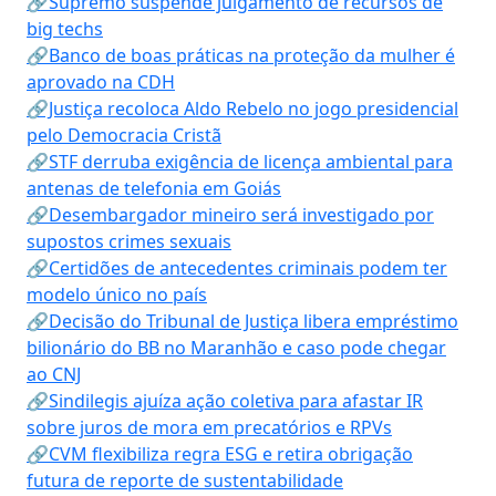
🔗Supremo suspende julgamento de recursos de
big techs
🔗Banco de boas práticas na proteção da mulher é
aprovado na CDH
🔗Justiça recoloca Aldo Rebelo no jogo presidencial
pelo Democracia Cristã
🔗STF derruba exigência de licença ambiental para
antenas de telefonia em Goiás
🔗Desembargador mineiro será investigado por
supostos crimes sexuais
🔗Certidões de antecedentes criminais podem ter
modelo único no país
🔗Decisão do Tribunal de Justiça libera empréstimo
bilionário do BB no Maranhão e caso pode chegar
ao CNJ
🔗Sindilegis ajuíza ação coletiva para afastar IR
sobre juros de mora em precatórios e RPVs
🔗CVM flexibiliza regra ESG e retira obrigação
futura de reporte de sustentabilidade