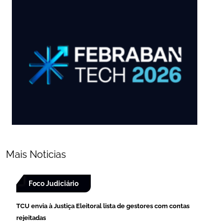
Mais Noticias
Foco Judiciário
TCU envia à Justiça Eleitoral lista de gestores com contas
rejeitadas