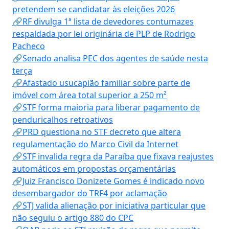
pretendem se candidatar às eleições 2026
🔗RF divulga 1ª lista de devedores contumazes
respaldada por lei originária de PLP de Rodrigo
Pacheco
🔗Senado analisa PEC dos agentes de saúde nesta
terça
🔗Afastado usucapião familiar sobre parte de
imóvel com área total superior a 250 m²
🔗STF forma maioria para liberar pagamento de
penduricalhos retroativos
🔗PRD questiona no STF decreto que altera
regulamentação do Marco Civil da Internet
🔗STF invalida regra da Paraíba que fixava reajustes
automáticos em propostas orçamentárias
🔗Juiz Francisco Donizete Gomes é indicado novo
desembargador do TRF4 por aclamação
🔗STJ valida alienação por iniciativa particular que
não seguiu o artigo 880 do CPC