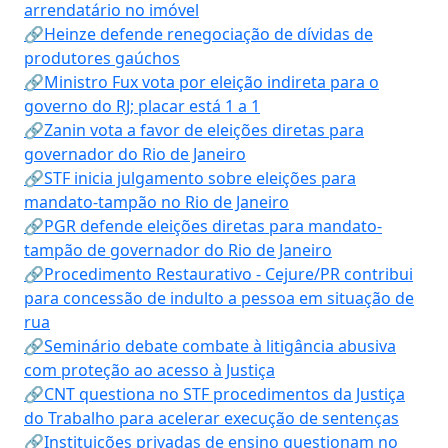
arrendatário no imóvel
🔗Heinze defende renegociação de dívidas de
produtores gaúchos
🔗Ministro Fux vota por eleição indireta para o
governo do RJ; placar está 1 a 1
🔗Zanin vota a favor de eleições diretas para
governador do Rio de Janeiro
🔗STF inicia julgamento sobre eleições para
mandato-tampão no Rio de Janeiro
🔗PGR defende eleições diretas para mandato-
tampão de governador do Rio de Janeiro
🔗Procedimento Restaurativo - Cejure/PR contribui
para concessão de indulto a pessoa em situação de
rua
🔗Seminário debate combate à litigância abusiva
com proteção ao acesso à Justiça
🔗CNT questiona no STF procedimentos da Justiça
do Trabalho para acelerar execução de sentenças
🔗Instituições privadas de ensino questionam no