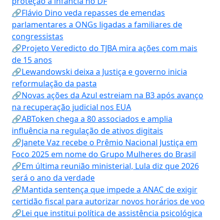
proteção à infância no DF
🔗Flávio Dino veda repasses de emendas
parlamentares a ONGs ligadas a familiares de
congressistas
🔗Projeto Veredicto do TJBA mira ações com mais
de 15 anos
🔗Lewandowski deixa a Justiça e governo inicia
reformulação da pasta
🔗Novas ações da Azul estreiam na B3 após avanço
na recuperação judicial nos EUA
🔗ABToken chega a 80 associados e amplia
influência na regulação de ativos digitais
🔗Janete Vaz recebe o Prêmio Nacional Justiça em
Foco 2025 em nome do Grupo Mulheres do Brasil
🔗Em última reunião ministerial, Lula diz que 2026
será o ano da verdade
🔗Mantida sentença que impede a ANAC de exigir
certidão fiscal para autorizar novos horários de voo
🔗Lei que institui política de assistência psicológica