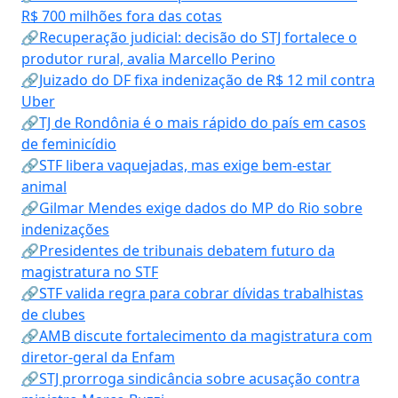
R$ 700 milhões fora das cotas
🔗Recuperação judicial: decisão do STJ fortalece o
produtor rural, avalia Marcello Perino
🔗Juizado do DF fixa indenização de R$ 12 mil contra
Uber
🔗TJ de Rondônia é o mais rápido do país em casos
de feminicídio
🔗STF libera vaquejadas, mas exige bem-estar
animal
🔗Gilmar Mendes exige dados do MP do Rio sobre
indenizações
🔗Presidentes de tribunais debatem futuro da
magistratura no STF
🔗STF valida regra para cobrar dívidas trabalhistas
de clubes
🔗AMB discute fortalecimento da magistratura com
diretor-geral da Enfam
🔗STJ prorroga sindicância sobre acusação contra