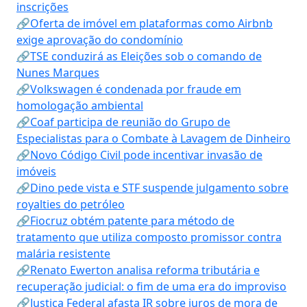
inscrições
🔗Oferta de imóvel em plataformas como Airbnb
exige aprovação do condomínio
🔗TSE conduzirá as Eleições sob o comando de
Nunes Marques
🔗Volkswagen é condenada por fraude em
homologação ambiental
🔗Coaf participa de reunião do Grupo de
Especialistas para o Combate à Lavagem de Dinheiro
🔗Novo Código Civil pode incentivar invasão de
imóveis
🔗Dino pede vista e STF suspende julgamento sobre
royalties do petróleo
🔗Fiocruz obtém patente para método de
tratamento que utiliza composto promissor contra
malária resistente
🔗Renato Ewerton analisa reforma tributária e
recuperação judicial: o fim de uma era do improviso
🔗Justiça Federal afasta IR sobre juros de mora de