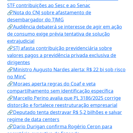
STF contribuições ao Sesc e ao Senac
🔗Nota do CNJ sobre afastamento de
desembargador do TJMG
🔗Audiência debaterá se interesse de agir em ação
de consumo exige prévia tentativa de solução
extrajudicial
🔗STJ afasta contribuição previdenciária sobre
valores pagos a previdência privada exclusiva de
dirigentes
🔗Ministro Augusto Nardes alerta: R$ 22 bi sob risco
no MinC
🔗Moraes aperta regras do Coaf e veta
compartilhamento sem identificação específica
🔗Marcello Perino avalia que PL 3186/2025 corrige
distorção e fortalece reestruturação empresarial
🔗Deputado tenta destravar R$ 5,2 bilhões e salvar
regime de data centers
🔗Dario Durigan confirma Rogério Ceron para