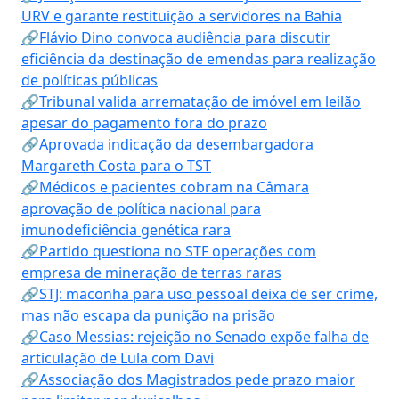
URV e garante restituição a servidores na Bahia
🔗Flávio Dino convoca audiência para discutir
eficiência da destinação de emendas para realização
de políticas públicas
🔗Tribunal valida arrematação de imóvel em leilão
apesar do pagamento fora do prazo
🔗Aprovada indicação da desembargadora
Margareth Costa para o TST
🔗Médicos e pacientes cobram na Câmara
aprovação de política nacional para
imunodeficiência genética rara
🔗Partido questiona no STF operações com
empresa de mineração de terras raras
🔗STJ: maconha para uso pessoal deixa de ser crime,
mas não escapa da punição na prisão
🔗Caso Messias: rejeição no Senado expõe falha de
articulação de Lula com Davi
🔗Associação dos Magistrados pede prazo maior