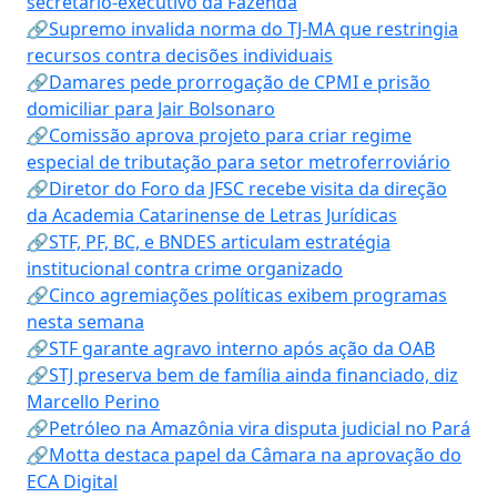
secretário-executivo da Fazenda
🔗Supremo invalida norma do TJ-MA que restringia
recursos contra decisões individuais
🔗Damares pede prorrogação de CPMI e prisão
domiciliar para Jair Bolsonaro
🔗Comissão aprova projeto para criar regime
especial de tributação para setor metroferroviário
🔗Diretor do Foro da JFSC recebe visita da direção
da Academia Catarinense de Letras Jurídicas
🔗STF, PF, BC, e BNDES articulam estratégia
institucional contra crime organizado
🔗Cinco agremiações políticas exibem programas
nesta semana
🔗STF garante agravo interno após ação da OAB
🔗STJ preserva bem de família ainda financiado, diz
Marcello Perino
🔗Petróleo na Amazônia vira disputa judicial no Pará
🔗Motta destaca papel da Câmara na aprovação do
ECA Digital