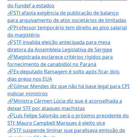
do Fundef a estados
🔗STJ afasta exigência de publicação de balanço
para arquivamento de atos societários de limitadas
🔗Professor temporário tem direito ao piso salarial
do magistério
🔗STF invalida eleição antecipada para mesa
diretora da Assembleia Legislativa de Sergipe
🔗Magistrada esclarece critérios rígidos para
fornecimento de canabidiol no Paraná
🔗Ex-deputado Ramagem é solto após ficar dois
dias preso nos EUA
🔗Gilmar Mendes diz que não há base legal para CPI
indiciar ministros
🔗Ministra Cármen Lúcia diz que é aconselhada a
deixar STF por ataques machistas
🔗Luis Felipe Salomão será o próximo presidente do
STJ; Mauro Campbell Marques é eleito vice
🔗STF suspende liminar que paralisava emissão de