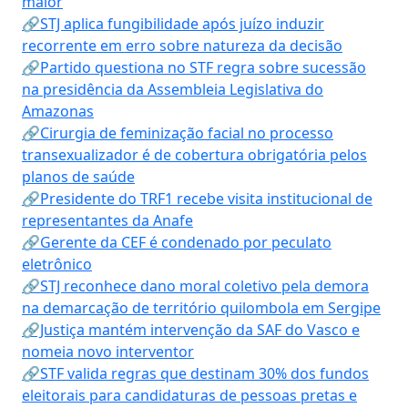
maior
🔗STJ aplica fungibilidade após juízo induzir
recorrente em erro sobre natureza da decisão
🔗Partido questiona no STF regra sobre sucessão
na presidência da Assembleia Legislativa do
Amazonas
🔗Cirurgia de feminização facial no processo
transexualizador é de cobertura obrigatória pelos
planos de saúde
🔗Presidente do TRF1 recebe visita institucional de
representantes da Anafe
🔗Gerente da CEF é condenado por peculato
eletrônico
🔗STJ reconhece dano moral coletivo pela demora
na demarcação de território quilombola em Sergipe
🔗Justiça mantém intervenção da SAF do Vasco e
nomeia novo interventor
🔗STF valida regras que destinam 30% dos fundos
eleitorais para candidaturas de pessoas pretas e