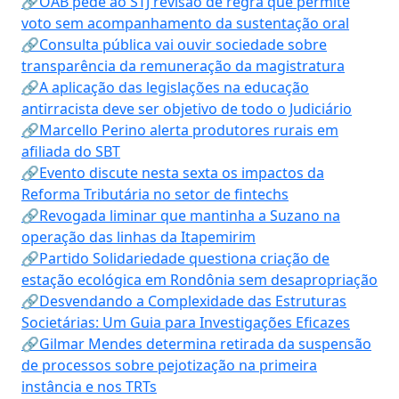
🔗OAB pede ao STJ revisão de regra que permite
voto sem acompanhamento da sustentação oral
🔗Consulta pública vai ouvir sociedade sobre
transparência da remuneração da magistratura
🔗A aplicação das legislações na educação
antirracista deve ser objetivo de todo o Judiciário
🔗Marcello Perino alerta produtores rurais em
afiliada do SBT
🔗Evento discute nesta sexta os impactos da
Reforma Tributária no setor de fintechs
🔗Revogada liminar que mantinha a Suzano na
operação das linhas da Itapemirim
🔗Partido Solidariedade questiona criação de
estação ecológica em Rondônia sem desapropriação
🔗Desvendando a Complexidade das Estruturas
Societárias: Um Guia para Investigações Eficazes
🔗Gilmar Mendes determina retirada da suspensão
de processos sobre pejotização na primeira
instância e nos TRTs