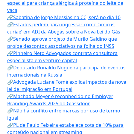
especial para criança alérgica à proteína do leite de
vaca
🔗Sabatina de Jorge Messias na CCJ será no dia 10
🔗Estados pedem para ingressar como ‘amicus
curiae’ em ADI da Abegás sobre a Nova Lei do Gás
🔗Senado aprova projeto de Murilo Galdino que
proíbe descontos associativos na folha do INSS
🔗Pinheiro Neto Advogados contrata consultora
especialista em venture capital
🔗Deputado Ronaldo Nogueira participa de eventos
internacionais na Rússia
🔗Advogada Luciane Tomé explica impactos da nova
lei de imigração em Portugal
🔗Machado Meyer é reconhecido no Employer
Branding Awards 2025 do Glassdoor
🔗Não há conflito entre marcas por uso de termo
igual
🔗PL de Paulo Teixeira estabelece cota de 10% para
conteúdo nacional em streaming