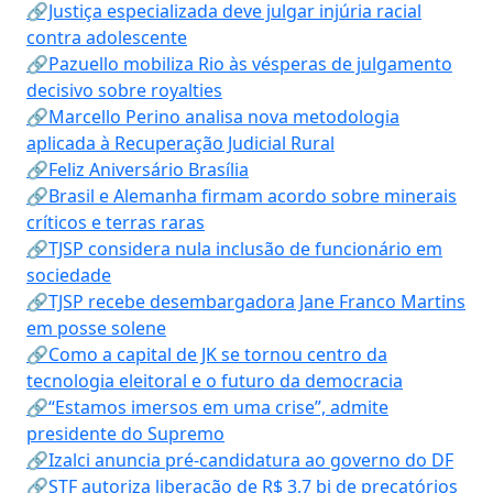
🔗Justiça especializada deve julgar injúria racial
contra adolescente
🔗Pazuello mobiliza Rio às vésperas de julgamento
decisivo sobre royalties
🔗Marcello Perino analisa nova metodologia
aplicada à Recuperação Judicial Rural
🔗Feliz Aniversário Brasília
🔗Brasil e Alemanha firmam acordo sobre minerais
críticos e terras raras
🔗TJSP considera nula inclusão de funcionário em
sociedade
🔗TJSP recebe desembargadora Jane Franco Martins
em posse solene
🔗Como a capital de JK se tornou centro da
tecnologia eleitoral e o futuro da democracia
🔗“Estamos imersos em uma crise”, admite
presidente do Supremo
🔗Izalci anuncia pré-candidatura ao governo do DF
🔗STF autoriza liberação de R$ 3,7 bi de precatórios