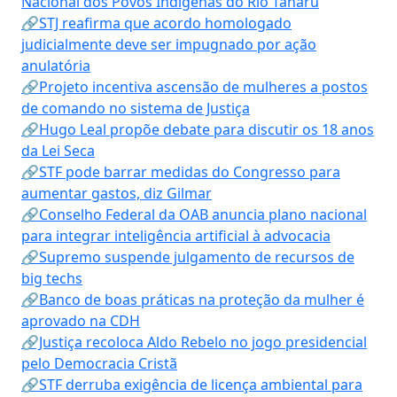
Nacional dos Povos Indígenas do Rio Tanaru
🔗STJ reafirma que acordo homologado
judicialmente deve ser impugnado por ação
anulatória
🔗Projeto incentiva ascensão de mulheres a postos
de comando no sistema de Justiça
🔗Hugo Leal propõe debate para discutir os 18 anos
da Lei Seca
🔗STF pode barrar medidas do Congresso para
aumentar gastos, diz Gilmar
🔗Conselho Federal da OAB anuncia plano nacional
para integrar inteligência artificial à advocacia
🔗Supremo suspende julgamento de recursos de
big techs
🔗Banco de boas práticas na proteção da mulher é
aprovado na CDH
🔗Justiça recoloca Aldo Rebelo no jogo presidencial
pelo Democracia Cristã
🔗STF derruba exigência de licença ambiental para