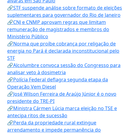
alvarás em São Paulo
🔗STF suspende análise sobre formato de eleições
suplementares para governador do Rio de Janeiro
🔗CNJ e CNMP aprovam regras que limitam
remuneração de magistrados e membros do
Ministério Público
🔗Norma que proíbe cobrança por religação de
energia no Pará é declarada inconstitucional pelo
STF
🔗Alcolumbre convoca sessão do Congresso para
analisar veto à dosimetria
🔗Polícia Federal deflagra segunda etapa da
Operação Vem Diesel
🔗José Wilson Ferreira de Araújo Júnior é o novo
presidente do TRE-PI
🔗Ministra Cármen Lúcia marca eleição no TSE e
antecipa ritos de sucessão
🔗Perda da propriedade rural extingue
arrendamento e impede permanência do