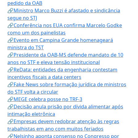
pedido da OAB
🔗Ministro Marco Buzzi é afastado e sindicância
segue no STJ
🔗Conferência nos EUA confirma Marcelo Godke
como um dos painelistas
🔗Evento em Campina Grande homenageará
ministra do TST
🔗Presidente da OAB-MS defende mandato de 10
anos no STF e eleva tensão institucional
🔗ReData: entidades da engenharia contestam
incentivos fiscais a data centers
🔗Fake News sobre formação jurídica de ministros
do STF volta a circular
🔗MEGE celebra posse no TRF-3
🔗Decisão anula prisão por dívida alimentar após
intimação eletrônica
🔗Empresas devem redobrar atenção às regras
trabalhistas em ano com muitos feriados
🔗Nelsinho aponta consenso no Congresso por