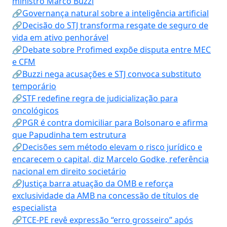
ministro Marco Buzzi
🔗Governança natural sobre a inteligência artificial
🔗Decisão do STJ transforma resgate de seguro de
vida em ativo penhorável
🔗Debate sobre Profimed expõe disputa entre MEC
e CFM
🔗Buzzi nega acusações e STJ convoca substituto
temporário
🔗STF redefine regra de judicialização para
oncológicos
🔗PGR é contra domiciliar para Bolsonaro e afirma
que Papudinha tem estrutura
🔗Decisões sem método elevam o risco jurídico e
encarecem o capital, diz Marcelo Godke, referência
nacional em direito societário
🔗Justiça barra atuação da OMB e reforça
exclusividade da AMB na concessão de títulos de
especialista
🔗TCE-PE revê expressão “erro grosseiro” após