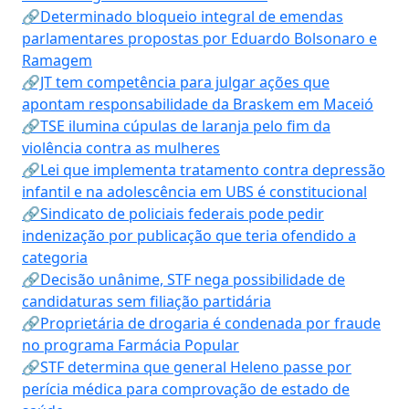
🔗Determinado bloqueio integral de emendas
parlamentares propostas por Eduardo Bolsonaro e
Ramagem
🔗JT tem competência para julgar ações que
apontam responsabilidade da Braskem em Maceió
🔗TSE ilumina cúpulas de laranja pelo fim da
violência contra as mulheres
🔗Lei que implementa tratamento contra depressão
infantil e na adolescência em UBS é constitucional
🔗Sindicato de policiais federais pode pedir
indenização por publicação que teria ofendido a
categoria
🔗Decisão unânime, STF nega possibilidade de
candidaturas sem filiação partidária
🔗Proprietária de drogaria é condenada por fraude
no programa Farmácia Popular
🔗STF determina que general Heleno passe por
perícia médica para comprovação de estado de