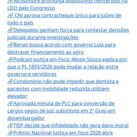
🔗Alcolumbre promulga dispositivos reinseridos na
LDO pelo Congresso
🔗 CNJ aprova contracheque único para juízes de
todo o país
🔗Delegados ganham força para contestar decisões
judiciais durante investigações
🔗Renan busca acordo com governo Lula para
destravar financiamento ao agro
🔗Podcast Justiça em Foco: Alison Souza explica por
que o PL 1893/2026 pode mudar a relação entre
governo e servidores
🔗Condomínio não pode impedir que dentista e
pacientes com mobilidade reduzida utilizem
elevador
🔗Aprovada minuta de PLC para conversão de
cargos vagos de juiz substituto em 2º Grau em
desembargador
🔗TJSP decide que infidelidade não gera dano moral
🔗Prêmio Nacional Justiça em Foco 2026 abre