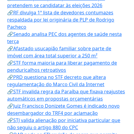
pretendem se candidatar às eleições 2026
🔗RF divulga 1ª lista de devedores contumazes
respaldada por lei originária de PLP de Rodrigo
Pacheco
🔗Senado analisa PEC dos agentes de saúde nesta
terça
🔗Afastado usucapião familiar sobre parte de
imóvel com área total superior a 250 m²
🔗STF forma maioria para liberar pagamento de
penduricalhos retroativos
🔗PRD questiona no STF decreto que altera
regulamentação do Marco Civil da Internet
🔗STF invalida regra da Paraíba que fixava reajustes
automáticos em propostas orçamentárias
🔗Juiz Francisco Donizete Gomes é indicado novo
desembargador do TRF4 por aclamação
🔗STJ valida alienação por iniciativa particular que
não seguiu o artigo 880 do CPC