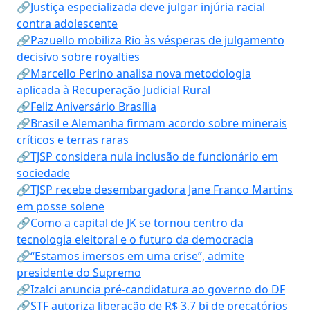
🔗Justiça especializada deve julgar injúria racial
contra adolescente
🔗Pazuello mobiliza Rio às vésperas de julgamento
decisivo sobre royalties
🔗Marcello Perino analisa nova metodologia
aplicada à Recuperação Judicial Rural
🔗Feliz Aniversário Brasília
🔗Brasil e Alemanha firmam acordo sobre minerais
críticos e terras raras
🔗TJSP considera nula inclusão de funcionário em
sociedade
🔗TJSP recebe desembargadora Jane Franco Martins
em posse solene
🔗Como a capital de JK se tornou centro da
tecnologia eleitoral e o futuro da democracia
🔗“Estamos imersos em uma crise”, admite
presidente do Supremo
🔗Izalci anuncia pré-candidatura ao governo do DF
🔗STF autoriza liberação de R$ 3,7 bi de precatórios