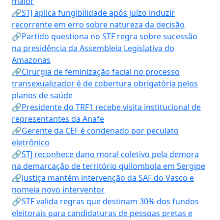
maior
🔗STJ aplica fungibilidade após juízo induzir
recorrente em erro sobre natureza da decisão
🔗Partido questiona no STF regra sobre sucessão
na presidência da Assembleia Legislativa do
Amazonas
🔗Cirurgia de feminização facial no processo
transexualizador é de cobertura obrigatória pelos
planos de saúde
🔗Presidente do TRF1 recebe visita institucional de
representantes da Anafe
🔗Gerente da CEF é condenado por peculato
eletrônico
🔗STJ reconhece dano moral coletivo pela demora
na demarcação de território quilombola em Sergipe
🔗Justiça mantém intervenção da SAF do Vasco e
nomeia novo interventor
🔗STF valida regras que destinam 30% dos fundos
eleitorais para candidaturas de pessoas pretas e