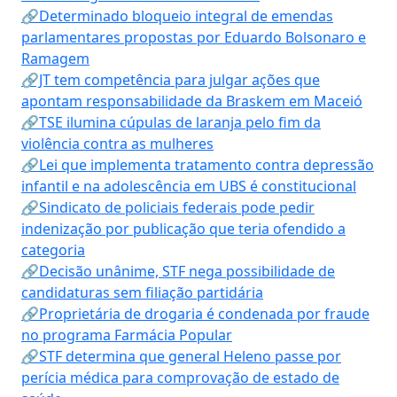
🔗Determinado bloqueio integral de emendas
parlamentares propostas por Eduardo Bolsonaro e
Ramagem
🔗JT tem competência para julgar ações que
apontam responsabilidade da Braskem em Maceió
🔗TSE ilumina cúpulas de laranja pelo fim da
violência contra as mulheres
🔗Lei que implementa tratamento contra depressão
infantil e na adolescência em UBS é constitucional
🔗Sindicato de policiais federais pode pedir
indenização por publicação que teria ofendido a
categoria
🔗Decisão unânime, STF nega possibilidade de
candidaturas sem filiação partidária
🔗Proprietária de drogaria é condenada por fraude
no programa Farmácia Popular
🔗STF determina que general Heleno passe por
perícia médica para comprovação de estado de