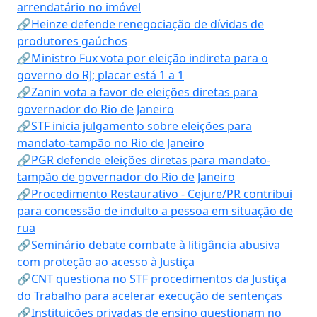
arrendatário no imóvel
🔗Heinze defende renegociação de dívidas de
produtores gaúchos
🔗Ministro Fux vota por eleição indireta para o
governo do RJ; placar está 1 a 1
🔗Zanin vota a favor de eleições diretas para
governador do Rio de Janeiro
🔗STF inicia julgamento sobre eleições para
mandato-tampão no Rio de Janeiro
🔗PGR defende eleições diretas para mandato-
tampão de governador do Rio de Janeiro
🔗Procedimento Restaurativo - Cejure/PR contribui
para concessão de indulto a pessoa em situação de
rua
🔗Seminário debate combate à litigância abusiva
com proteção ao acesso à Justiça
🔗CNT questiona no STF procedimentos da Justiça
do Trabalho para acelerar execução de sentenças
🔗Instituições privadas de ensino questionam no