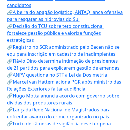
candidatos
🔗À beira do apagão logístico, ANTAQ lança ofensiva
para resgatar as hidrovias do Sul
🔗Decisão do TCU sobre teto constitucional
fortalece gestão pública e valoriza funções
estratégicas
🔗Registro no SCR administrado pelo Bacen não se
equipara inscrição em cadastro de inadimplentes
🔗Flávio Dino determina intimação de presidentes
de 21 partidos para explicarem gestão de emendas
🔗ANPV questiona no STF a Lei da Dosimetria
🔗Marcel van Hattem aciona PGR após ministro das
Relações Exteriores faltar audiência
🔗Hugo Motta anuncia acordo com governo sobre
dívidas dos produtores rurais
🔗Lançada Rede Nacional de Magistrados para
enfrentar avanço do crime organizado no país
🔗Furto de câmeras de vigilância deve ter pena