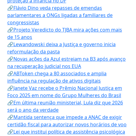
proteção à infância no DF
🔗Flávio Dino veda repasses de emendas
parlamentares a ONGs ligadas a familiares de
congressistas
🔗Projeto Veredicto do TJBA mira ações com mais
de 15 anos
🔗Lewandowski deixa a Justiça e governo inicia
reformulação da pasta
🔗Novas ações da Azul estreiam na B3 após avanço
na recuperação judicial nos EUA
🔗ABToken chega a 80 associados e amplia
influência na regulação de ativos digitais
🔗Janete Vaz recebe o Prêmio Nacional Justiça em
Foco 2025 em nome do Grupo Mulheres do Brasil
🔗Em última reunião ministerial, Lula diz que 2026
será o ano da verdade
🔗Mantida sentença que impede a ANAC de exigir
certidão fiscal para autorizar novos horários de voo
🔗Lei que institui política de assistência psicológica