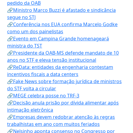
pedido da OAB
🔗Ministro Marco Buzzi é afastado e sindicância
segue no STJ
🔗Conferência nos EUA confirma Marcelo Godke
como um dos painelistas
🔗Evento em Campina Grande homenageará
ministra do TST
🔗Presidente da OAB-MS defende mandato de 10
anos no STF e eleva tensão institucional
🔗ReData: entidades da engenharia contestam
incentivos fiscais a data centers
🔗Fake News sobre formação jurídica de ministros
do STF volta a circular
🔗MEGE celebra posse no TRF-3
🔗Decisão anula prisão por dívida alimentar após
intimação eletrônica
🔗Empresas devem redobrar atenção às regras
trabalhistas em ano com muitos feriados
🔗Nelsinho aponta consenso no Congresso por