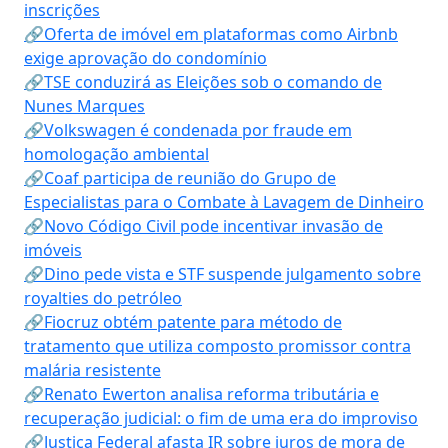
inscrições
🔗Oferta de imóvel em plataformas como Airbnb
exige aprovação do condomínio
🔗TSE conduzirá as Eleições sob o comando de
Nunes Marques
🔗Volkswagen é condenada por fraude em
homologação ambiental
🔗Coaf participa de reunião do Grupo de
Especialistas para o Combate à Lavagem de Dinheiro
🔗Novo Código Civil pode incentivar invasão de
imóveis
🔗Dino pede vista e STF suspende julgamento sobre
royalties do petróleo
🔗Fiocruz obtém patente para método de
tratamento que utiliza composto promissor contra
malária resistente
🔗Renato Ewerton analisa reforma tributária e
recuperação judicial: o fim de uma era do improviso
🔗Justiça Federal afasta IR sobre juros de mora de