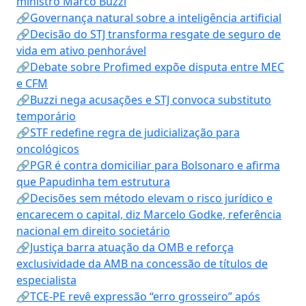
ministro Marco Buzzi
🔗Governança natural sobre a inteligência artificial
🔗Decisão do STJ transforma resgate de seguro de
vida em ativo penhorável
🔗Debate sobre Profimed expõe disputa entre MEC
e CFM
🔗Buzzi nega acusações e STJ convoca substituto
temporário
🔗STF redefine regra de judicialização para
oncológicos
🔗PGR é contra domiciliar para Bolsonaro e afirma
que Papudinha tem estrutura
🔗Decisões sem método elevam o risco jurídico e
encarecem o capital, diz Marcelo Godke, referência
nacional em direito societário
🔗Justiça barra atuação da OMB e reforça
exclusividade da AMB na concessão de títulos de
especialista
🔗TCE-PE revê expressão “erro grosseiro” após