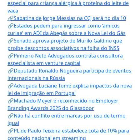
especial para criança alérgica à proteína do leite de
vaca
🔗Sabatina de Jorge Messias na CCJ será no dia 10
🔗Estados pedem para ingressar como ‘amicus
curiae’ em ADI da Abegás sobre a Nova Lei do Gás
🔗Senado aprova projeto de Murilo Galdino que
proíbe descontos associativos na folha do INSS
🔗Pinheiro Neto Advogados contrata consultora
especialista em venture capital
🔗Deputado Ronaldo Nogueira participa de eventos
internacionais na Rússia
🔗Advogada Luciane Tomé explica impactos da nova
lei de imigração em Portugal
🔗Machado Meyer é reconhecido no Employer
Branding Awards 2025 do Glassdoor
🔗Não há conflito entre marcas por uso de termo
igual
🔗PL de Paulo Teixeira estabelece cota de 10% para
conteúdo nacional em streaming