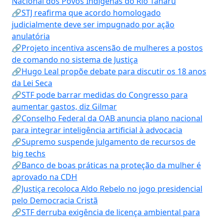
Nacional dos Povos Indígenas do Rio Tanaru
🔗STJ reafirma que acordo homologado
judicialmente deve ser impugnado por ação
anulatória
🔗Projeto incentiva ascensão de mulheres a postos
de comando no sistema de Justiça
🔗Hugo Leal propõe debate para discutir os 18 anos
da Lei Seca
🔗STF pode barrar medidas do Congresso para
aumentar gastos, diz Gilmar
🔗Conselho Federal da OAB anuncia plano nacional
para integrar inteligência artificial à advocacia
🔗Supremo suspende julgamento de recursos de
big techs
🔗Banco de boas práticas na proteção da mulher é
aprovado na CDH
🔗Justiça recoloca Aldo Rebelo no jogo presidencial
pelo Democracia Cristã
🔗STF derruba exigência de licença ambiental para