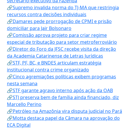
secretário-executivo da Fazenda
🔗Supremo invalida norma do TJ-MA que restringia
recursos contra decisões individuais
🔗Damares pede prorrogação de CPMI e prisão
domiciliar para Jair Bolsonaro
🔗Comissão aprova projeto para criar regime
especial de tributação para setor metroferroviário
🔗Diretor do Foro da JFSC recebe visita da direção
da Academia Catarinense de Letras Jurídicas
🔗STF, PF, BC, e BNDES articulam estratégia
institucional contra crime organizado
🔗Cinco agremiações políticas exibem programas
nesta semana
🔗STF garante agravo interno após ação da OAB
🔗STJ preserva bem de família ainda financiado, diz
Marcello Perino
🔗Petróleo na Amazônia vira disputa judicial no Pará
🔗Motta destaca papel da Câmara na aprovação do
ECA Digital