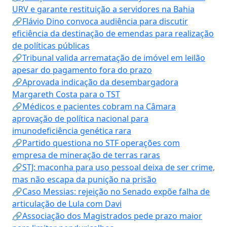
URV e garante restituição a servidores na Bahia
🔗Flávio Dino convoca audiência para discutir
eficiência da destinação de emendas para realização
de políticas públicas
🔗Tribunal valida arrematação de imóvel em leilão
apesar do pagamento fora do prazo
🔗Aprovada indicação da desembargadora
Margareth Costa para o TST
🔗Médicos e pacientes cobram na Câmara
aprovação de política nacional para
imunodeficiência genética rara
🔗Partido questiona no STF operações com
empresa de mineração de terras raras
🔗STJ: maconha para uso pessoal deixa de ser crime,
mas não escapa da punição na prisão
🔗Caso Messias: rejeição no Senado expõe falha de
articulação de Lula com Davi
🔗Associação dos Magistrados pede prazo maior