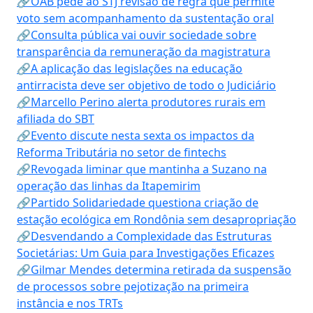
🔗OAB pede ao STJ revisão de regra que permite
voto sem acompanhamento da sustentação oral
🔗Consulta pública vai ouvir sociedade sobre
transparência da remuneração da magistratura
🔗A aplicação das legislações na educação
antirracista deve ser objetivo de todo o Judiciário
🔗Marcello Perino alerta produtores rurais em
afiliada do SBT
🔗Evento discute nesta sexta os impactos da
Reforma Tributária no setor de fintechs
🔗Revogada liminar que mantinha a Suzano na
operação das linhas da Itapemirim
🔗Partido Solidariedade questiona criação de
estação ecológica em Rondônia sem desapropriação
🔗Desvendando a Complexidade das Estruturas
Societárias: Um Guia para Investigações Eficazes
🔗Gilmar Mendes determina retirada da suspensão
de processos sobre pejotização na primeira
instância e nos TRTs