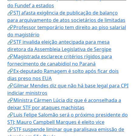
do Fundef a estados
🔗STJ afasta exigência de publicação de balanço
para arquivamento de atos societários de limitadas
🔗Professor temporário tem direito ao piso salarial
do magistério
🔗STF invalida eleição antecipada para mesa
diretora da Assembleia Legislativa de Sergipe
🔗Magistrada esclarece critérios rígidos para
fornecimento de canabidiol no Paraná
🔗Ex-deputado Ramagem é solto após ficar dois
dias preso nos EUA
🔗Gilmar Mendes diz que não há base legal para CPI
indiciar ministros
🔗Ministra Cármen Lúcia diz que é aconselhada a
deixar STF por ataques machistas
🔗Luis Felipe Salomão será o próximo presidente do
STJ; Mauro Campbell Marques é eleito vice
🔗STF suspende liminar que paralisava emissão de