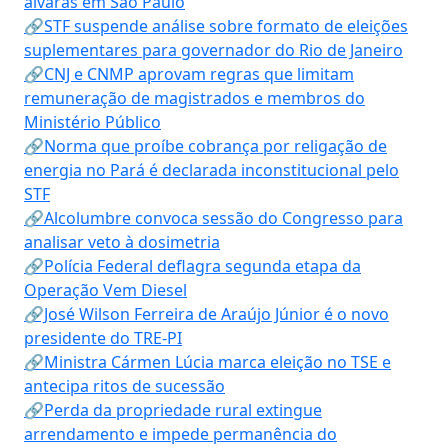
alvarás em São Paulo
🔗STF suspende análise sobre formato de eleições
suplementares para governador do Rio de Janeiro
🔗CNJ e CNMP aprovam regras que limitam
remuneração de magistrados e membros do
Ministério Público
🔗Norma que proíbe cobrança por religação de
energia no Pará é declarada inconstitucional pelo
STF
🔗Alcolumbre convoca sessão do Congresso para
analisar veto à dosimetria
🔗Polícia Federal deflagra segunda etapa da
Operação Vem Diesel
🔗José Wilson Ferreira de Araújo Júnior é o novo
presidente do TRE-PI
🔗Ministra Cármen Lúcia marca eleição no TSE e
antecipa ritos de sucessão
🔗Perda da propriedade rural extingue
arrendamento e impede permanência do