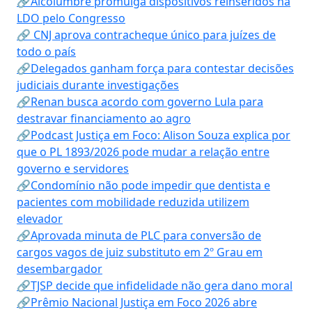
🔗Alcolumbre promulga dispositivos reinseridos na
LDO pelo Congresso
🔗 CNJ aprova contracheque único para juízes de
todo o país
🔗Delegados ganham força para contestar decisões
judiciais durante investigações
🔗Renan busca acordo com governo Lula para
destravar financiamento ao agro
🔗Podcast Justiça em Foco: Alison Souza explica por
que o PL 1893/2026 pode mudar a relação entre
governo e servidores
🔗Condomínio não pode impedir que dentista e
pacientes com mobilidade reduzida utilizem
elevador
🔗Aprovada minuta de PLC para conversão de
cargos vagos de juiz substituto em 2º Grau em
desembargador
🔗TJSP decide que infidelidade não gera dano moral
🔗Prêmio Nacional Justiça em Foco 2026 abre