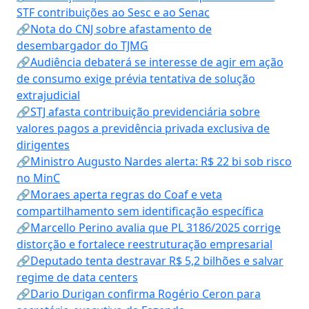
STF contribuições ao Sesc e ao Senac
🔗Nota do CNJ sobre afastamento de
desembargador do TJMG
🔗Audiência debaterá se interesse de agir em ação
de consumo exige prévia tentativa de solução
extrajudicial
🔗STJ afasta contribuição previdenciária sobre
valores pagos a previdência privada exclusiva de
dirigentes
🔗Ministro Augusto Nardes alerta: R$ 22 bi sob risco
no MinC
🔗Moraes aperta regras do Coaf e veta
compartilhamento sem identificação específica
🔗Marcello Perino avalia que PL 3186/2025 corrige
distorção e fortalece reestruturação empresarial
🔗Deputado tenta destravar R$ 5,2 bilhões e salvar
regime de data centers
🔗Dario Durigan confirma Rogério Ceron para