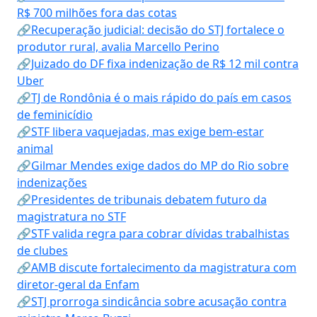
R$ 700 milhões fora das cotas
🔗Recuperação judicial: decisão do STJ fortalece o
produtor rural, avalia Marcello Perino
🔗Juizado do DF fixa indenização de R$ 12 mil contra
Uber
🔗TJ de Rondônia é o mais rápido do país em casos
de feminicídio
🔗STF libera vaquejadas, mas exige bem-estar
animal
🔗Gilmar Mendes exige dados do MP do Rio sobre
indenizações
🔗Presidentes de tribunais debatem futuro da
magistratura no STF
🔗STF valida regra para cobrar dívidas trabalhistas
de clubes
🔗AMB discute fortalecimento da magistratura com
diretor-geral da Enfam
🔗STJ prorroga sindicância sobre acusação contra