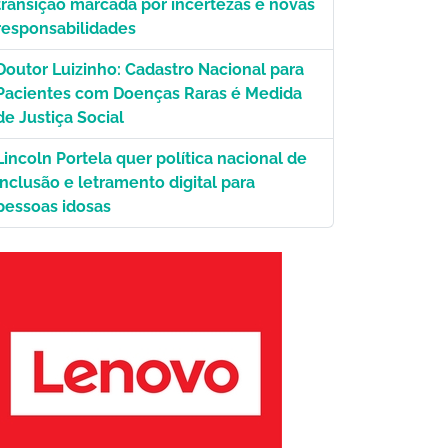
transição marcada por incertezas e novas
responsabilidades
Doutor Luizinho: Cadastro Nacional para
Pacientes com Doenças Raras é Medida
de Justiça Social
Lincoln Portela quer política nacional de
inclusão e letramento digital para
pessoas idosas