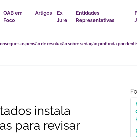
OAB em
Artigos
Ex
Entidades
Foco
Jure
Representativas
J
s desafios de uma transição marcada por incertezas e novas
Fo
ados instala
as para revisar