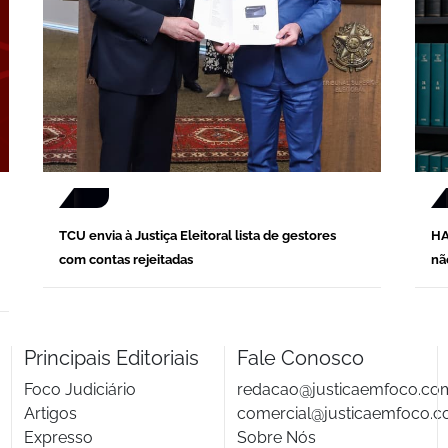
TCU envia à Justiça Eleitoral lista de gestores
HA
com contas rejeitadas
não
Principais Editoriais
Fale Conosco
Foco Judiciário
redacao@justicaemfoco.co
Artigos
comercial@justicaemfoco.c
Expresso
Sobre Nós