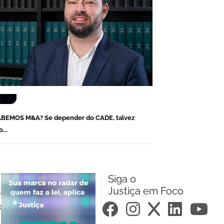
BEMOS M&A? Se depender do CADE, talvez
...
Siga o
Justiça em Foco
m.br
om.br