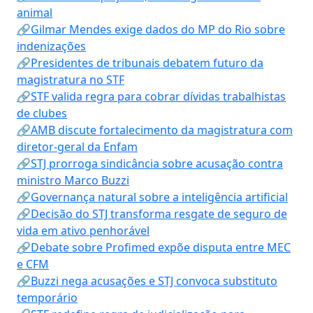
animal
🔗Gilmar Mendes exige dados do MP do Rio sobre
indenizações
🔗Presidentes de tribunais debatem futuro da
magistratura no STF
🔗STF valida regra para cobrar dívidas trabalhistas
de clubes
🔗AMB discute fortalecimento da magistratura com
diretor-geral da Enfam
🔗STJ prorroga sindicância sobre acusação contra
ministro Marco Buzzi
🔗Governança natural sobre a inteligência artificial
🔗Decisão do STJ transforma resgate de seguro de
vida em ativo penhorável
🔗Debate sobre Profimed expõe disputa entre MEC
e CFM
🔗Buzzi nega acusações e STJ convoca substituto
temporário