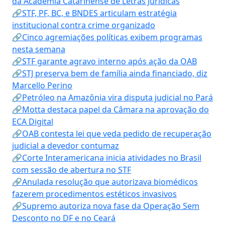
da Academia Catarinense de Letras Jurídicas
🔗STF, PF, BC, e BNDES articulam estratégia
institucional contra crime organizado
🔗Cinco agremiações políticas exibem programas
nesta semana
🔗STF garante agravo interno após ação da OAB
🔗STJ preserva bem de família ainda financiado, diz
Marcello Perino
🔗Petróleo na Amazônia vira disputa judicial no Pará
🔗Motta destaca papel da Câmara na aprovação do
ECA Digital
🔗OAB contesta lei que veda pedido de recuperação
judicial a devedor contumaz
🔗Corte Interamericana inicia atividades no Brasil
com sessão de abertura no STF
🔗Anulada resolução que autorizava biomédicos
fazerem procedimentos estéticos invasivos
🔗Supremo autoriza nova fase da Operação Sem
Desconto no DF e no Ceará