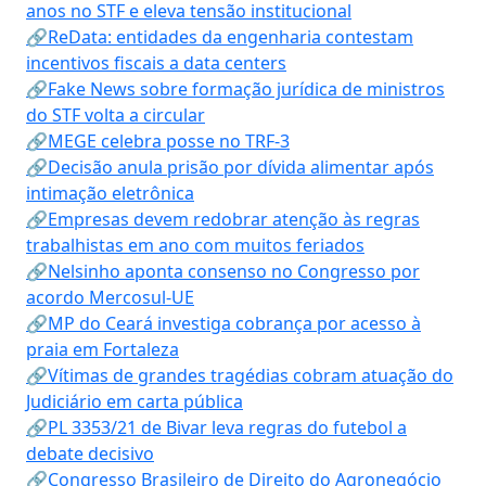
anos no STF e eleva tensão institucional
🔗ReData: entidades da engenharia contestam
incentivos fiscais a data centers
🔗Fake News sobre formação jurídica de ministros
do STF volta a circular
🔗MEGE celebra posse no TRF-3
🔗Decisão anula prisão por dívida alimentar após
intimação eletrônica
🔗Empresas devem redobrar atenção às regras
trabalhistas em ano com muitos feriados
🔗Nelsinho aponta consenso no Congresso por
acordo Mercosul-UE
🔗MP do Ceará investiga cobrança por acesso à
praia em Fortaleza
🔗Vítimas de grandes tragédias cobram atuação do
Judiciário em carta pública
🔗PL 3353/21 de Bivar leva regras do futebol a
debate decisivo
🔗Congresso Brasileiro de Direito do Agronegócio