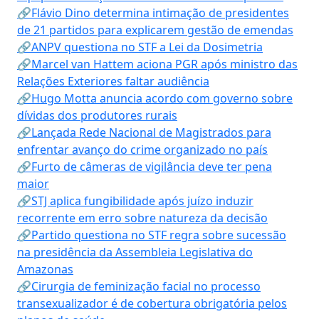
🔗Flávio Dino determina intimação de presidentes
de 21 partidos para explicarem gestão de emendas
🔗ANPV questiona no STF a Lei da Dosimetria
🔗Marcel van Hattem aciona PGR após ministro das
Relações Exteriores faltar audiência
🔗Hugo Motta anuncia acordo com governo sobre
dívidas dos produtores rurais
🔗Lançada Rede Nacional de Magistrados para
enfrentar avanço do crime organizado no país
🔗Furto de câmeras de vigilância deve ter pena
maior
🔗STJ aplica fungibilidade após juízo induzir
recorrente em erro sobre natureza da decisão
🔗Partido questiona no STF regra sobre sucessão
na presidência da Assembleia Legislativa do
Amazonas
🔗Cirurgia de feminização facial no processo
transexualizador é de cobertura obrigatória pelos