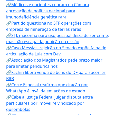
🔗Médicos e pacientes cobram na Câmara
aprovação de política nacional para
imunodeficiência genética rara
🔗Partido questiona no STF operações com
empresa de mineração de terras raras
🔗STJ: maconha para uso pessoal deixa de ser crime,
mas não escapa da punição na prisão
🔗Caso Messias: rejeição no Senado expõe falha de
articulação de Lula com Davi
🔗Associação dos Magistrados pede prazo maior
para limitar penduricalhos
🔗Fachin libera venda de bens do DF para socorrer
BRB
🔗Corte Especial reafirma que citação por
WhatsApp é inválida em ações de estado
🔗Cabe à Justiça Federal julgar disputa entre
particulares por imóvel reivindicado por
quilombolas