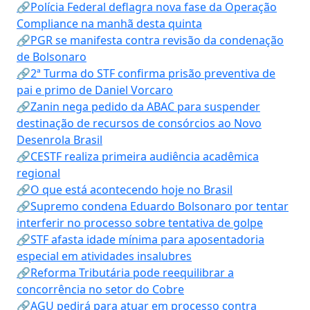
🔗Polícia Federal deflagra nova fase da Operação
Compliance na manhã desta quinta
🔗PGR se manifesta contra revisão da condenação
de Bolsonaro
🔗2ª Turma do STF confirma prisão preventiva de
pai e primo de Daniel Vorcaro
🔗Zanin nega pedido da ABAC para suspender
destinação de recursos de consórcios ao Novo
Desenrola Brasil
🔗CESTF realiza primeira audiência acadêmica
regional
🔗O que está acontecendo hoje no Brasil
🔗Supremo condena Eduardo Bolsonaro por tentar
interferir no processo sobre tentativa de golpe
🔗STF afasta idade mínima para aposentadoria
especial em atividades insalubres
🔗Reforma Tributária pode reequilibrar a
concorrência no setor do Cobre
🔗AGU pedirá para atuar em processo contra