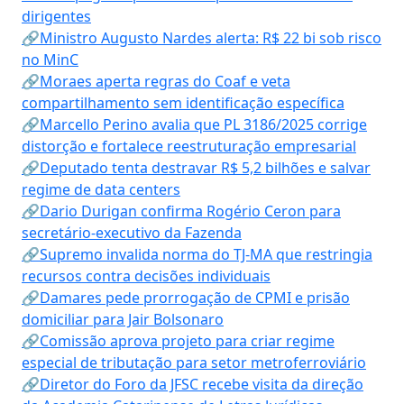
dirigentes
🔗Ministro Augusto Nardes alerta: R$ 22 bi sob risco
no MinC
🔗Moraes aperta regras do Coaf e veta
compartilhamento sem identificação específica
🔗Marcello Perino avalia que PL 3186/2025 corrige
distorção e fortalece reestruturação empresarial
🔗Deputado tenta destravar R$ 5,2 bilhões e salvar
regime de data centers
🔗Dario Durigan confirma Rogério Ceron para
secretário-executivo da Fazenda
🔗Supremo invalida norma do TJ-MA que restringia
recursos contra decisões individuais
🔗Damares pede prorrogação de CPMI e prisão
domiciliar para Jair Bolsonaro
🔗Comissão aprova projeto para criar regime
especial de tributação para setor metroferroviário
🔗Diretor do Foro da JFSC recebe visita da direção