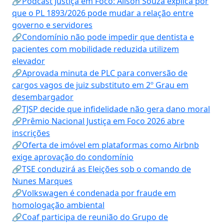
🔗Podcast Justiça em Foco: Alison Souza explica por
que o PL 1893/2026 pode mudar a relação entre
governo e servidores
🔗Condomínio não pode impedir que dentista e
pacientes com mobilidade reduzida utilizem
elevador
🔗Aprovada minuta de PLC para conversão de
cargos vagos de juiz substituto em 2º Grau em
desembargador
🔗TJSP decide que infidelidade não gera dano moral
🔗Prêmio Nacional Justiça em Foco 2026 abre
inscrições
🔗Oferta de imóvel em plataformas como Airbnb
exige aprovação do condomínio
🔗TSE conduzirá as Eleições sob o comando de
Nunes Marques
🔗Volkswagen é condenada por fraude em
homologação ambiental
🔗Coaf participa de reunião do Grupo de