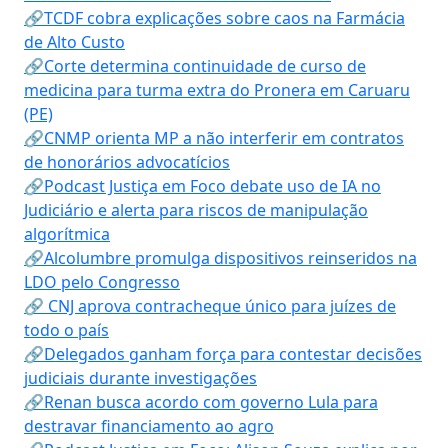
🔗TCDF cobra explicações sobre caos na Farmácia
de Alto Custo
🔗Corte determina continuidade de curso de
medicina para turma extra do Pronera em Caruaru
(PE)
🔗CNMP orienta MP a não interferir em contratos
de honorários advocatícios
🔗Podcast Justiça em Foco debate uso de IA no
Judiciário e alerta para riscos de manipulação
algorítmica
🔗Alcolumbre promulga dispositivos reinseridos na
LDO pelo Congresso
🔗 CNJ aprova contracheque único para juízes de
todo o país
🔗Delegados ganham força para contestar decisões
judiciais durante investigações
🔗Renan busca acordo com governo Lula para
destravar financiamento ao agro