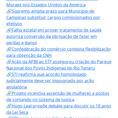
Moraes nos Estados Unidos da América
🔗Supremo amplia prazo para Município de
Campinas substituir cargos comissionados por
efetivos
🔗Falha estatal em prover tratamento de saúde
autoriza conversão da obrigação de fazer em
perdas e danos
🔗Confederação do comércio contesta flexibilização
para obtenção da CNH
🔗Ação da APIB ao STF assegurou criação do Parque
Nacional dos Povos Indígenas do Rio Tanaru
🔗STJ reafirma que acordo homologado
judicialmente deve ser impugnado por ação
anulatória
🔗Projeto incentiva ascensão de mulheres a postos
de comando no sistema de Justiça
🔗Hugo Leal propõe debate para discutir os 18 anos
da Lei Seca