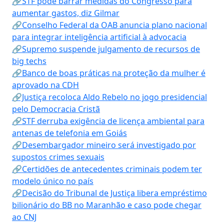
🔗STF pode barrar medidas do Congresso para
aumentar gastos, diz Gilmar
🔗Conselho Federal da OAB anuncia plano nacional
para integrar inteligência artificial à advocacia
🔗Supremo suspende julgamento de recursos de
big techs
🔗Banco de boas práticas na proteção da mulher é
aprovado na CDH
🔗Justiça recoloca Aldo Rebelo no jogo presidencial
pelo Democracia Cristã
🔗STF derruba exigência de licença ambiental para
antenas de telefonia em Goiás
🔗Desembargador mineiro será investigado por
supostos crimes sexuais
🔗Certidões de antecedentes criminais podem ter
modelo único no país
🔗Decisão do Tribunal de Justiça libera empréstimo
bilionário do BB no Maranhão e caso pode chegar
ao CNJ