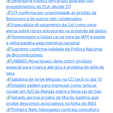
🔗Defensoria Pública tem prazo dobrado nos
procedimentos do ECA, decide STJ
🔗STF confirma por unanimidade as prisões de
Bolsonaro e de outros seis condenados
🔗Especialista vê vazamento da Gol como novo
alerta sobre riscos estruturais na proteção de dados
🔗Homenagem a Geisel cai na mira do MPF e expõe
a velha batalha pela memória nacional
🔗Supremo confirma validade da Política Nacional
de Biocombustíveis
🔗UNIMED Nova Iguaçu deve cobrir produto
especial para criança alérgica à proteína do leite de
vaca
🔗Sabatina de Jorge Messias na CCJ será no dia 10
🔗Estados pedem para ingressar como ‘amicus
curiae’ em ADI da Abegás sobre a Nova Lei do Gás
🔗Senado aprova projeto de Murilo Galdino que
proíbe descontos associativos na folha do INSS
🔗Pinheiro Neto Advogados contrata consultora