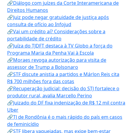
🔗Diálogo com juízes da Corte Interamericana de
Direitos Humanos
🔗Juiz pode negar gratuidade de justiça após
consulta de ofício ao Infojud
🔗Vai um crédito aí? Considerações sobre a
portabilidade de crédito
🔗Juíza do TJDFT destaca à TV Globo a força do
Programa Maria da Penha Vai à Escola
🔗Moraes revoga autorização para visita de
assessor de Trump a Bolsonaro
🔗STF discute anistia a partidos e Márlon Reis cita
R$ 700 milhões fora das cotas
🔗Recuperação judicial: decisão do STJ fortalece o
produtor rural, avalia Marcello Perino
🔗Juizado do DF fixa indenização de R$ 12 mil contra
Uber
🔗TJ de Rondônia é o mais rápido do país em casos
de feminicídio
🔗STF libera vaquejadas, mas exige bem-estar