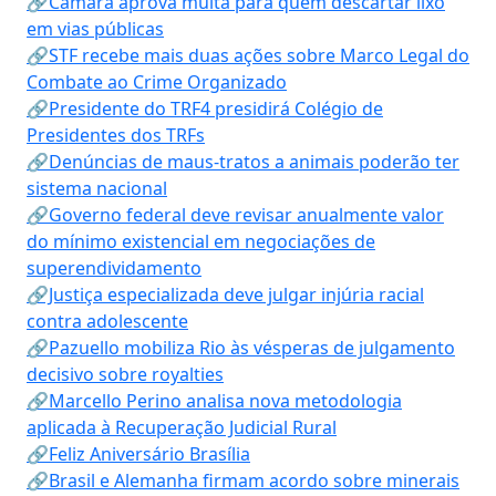
🔗Câmara aprova multa para quem descartar lixo
em vias públicas
🔗STF recebe mais duas ações sobre Marco Legal do
Combate ao Crime Organizado
🔗Presidente do TRF4 presidirá Colégio de
Presidentes dos TRFs
🔗Denúncias de maus-tratos a animais poderão ter
sistema nacional
🔗Governo federal deve revisar anualmente valor
do mínimo existencial em negociações de
superendividamento
🔗Justiça especializada deve julgar injúria racial
contra adolescente
🔗Pazuello mobiliza Rio às vésperas de julgamento
decisivo sobre royalties
🔗Marcello Perino analisa nova metodologia
aplicada à Recuperação Judicial Rural
🔗Feliz Aniversário Brasília
🔗Brasil e Alemanha firmam acordo sobre minerais