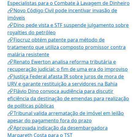
Especialistas para o Combate à Lavagem de Dinheiro
🔗Novo Código Civil pode incentivar invasão de
imóveis
🔗Dino pede vista e STF suspende julgamento sobre
royalties do petróleo
🔗Fiocruz obtém patente para método de
tratamento que utiliza composto promissor contra
malária resistente
🔗Renato Ewerton analisa reforma tributária e
recuperação judicial: o fim de uma era do improviso
🔗Justiça Federal afasta IR sobre juros de mora de
URV e garante restituição a servidores na Bahia
🔗Flávio Dino convoca audiência para discutir
eficiência da destinação de emendas para realização
de políticas públicas
🔗Tribunal valida arrematação de imóvel em leilão
apesar do pagamento fora do prazo
🔗Aprovada indicação da desembargadora
Margareth Costa para o TST