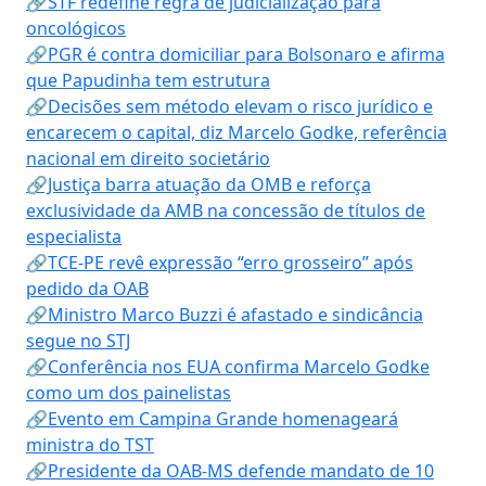
🔗STF redefine regra de judicialização para
oncológicos
🔗PGR é contra domiciliar para Bolsonaro e afirma
que Papudinha tem estrutura
🔗Decisões sem método elevam o risco jurídico e
encarecem o capital, diz Marcelo Godke, referência
nacional em direito societário
🔗Justiça barra atuação da OMB e reforça
exclusividade da AMB na concessão de títulos de
especialista
🔗TCE-PE revê expressão “erro grosseiro” após
pedido da OAB
🔗Ministro Marco Buzzi é afastado e sindicância
segue no STJ
🔗Conferência nos EUA confirma Marcelo Godke
como um dos painelistas
🔗Evento em Campina Grande homenageará
ministra do TST
🔗Presidente da OAB-MS defende mandato de 10