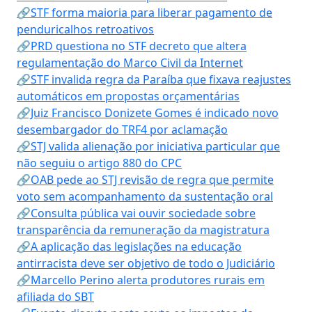
🔗STF forma maioria para liberar pagamento de
penduricalhos retroativos
🔗PRD questiona no STF decreto que altera
regulamentação do Marco Civil da Internet
🔗STF invalida regra da Paraíba que fixava reajustes
automáticos em propostas orçamentárias
🔗Juiz Francisco Donizete Gomes é indicado novo
desembargador do TRF4 por aclamação
🔗STJ valida alienação por iniciativa particular que
não seguiu o artigo 880 do CPC
🔗OAB pede ao STJ revisão de regra que permite
voto sem acompanhamento da sustentação oral
🔗Consulta pública vai ouvir sociedade sobre
transparência da remuneração da magistratura
🔗A aplicação das legislações na educação
antirracista deve ser objetivo de todo o Judiciário
🔗Marcello Perino alerta produtores rurais em
afiliada do SBT