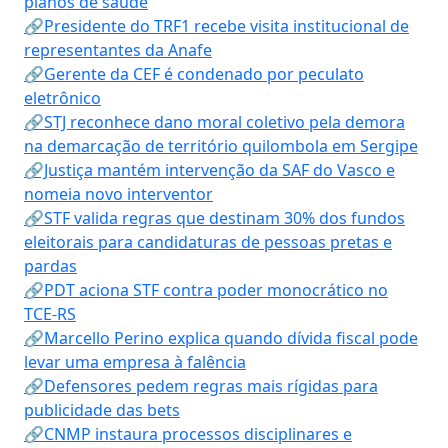
planos de saúde
🔗Presidente do TRF1 recebe visita institucional de
representantes da Anafe
🔗Gerente da CEF é condenado por peculato
eletrônico
🔗STJ reconhece dano moral coletivo pela demora
na demarcação de território quilombola em Sergipe
🔗Justiça mantém intervenção da SAF do Vasco e
nomeia novo interventor
🔗STF valida regras que destinam 30% dos fundos
eleitorais para candidaturas de pessoas pretas e
pardas
🔗PDT aciona STF contra poder monocrático no
TCE-RS
🔗Marcello Perino explica quando dívida fiscal pode
levar uma empresa à falência
🔗Defensores pedem regras mais rígidas para
publicidade das bets
🔗CNMP instaura processos disciplinares e