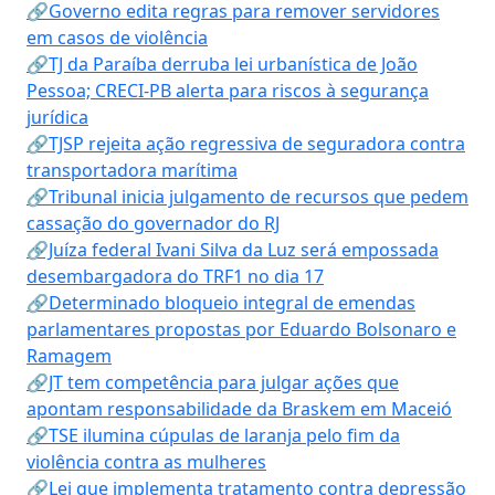
🔗Governo edita regras para remover servidores
em casos de violência
🔗TJ da Paraíba derruba lei urbanística de João
Pessoa; CRECI-PB alerta para riscos à segurança
jurídica
🔗TJSP rejeita ação regressiva de seguradora contra
transportadora marítima
🔗Tribunal inicia julgamento de recursos que pedem
cassação do governador do RJ
🔗Juíza federal Ivani Silva da Luz será empossada
desembargadora do TRF1 no dia 17
🔗Determinado bloqueio integral de emendas
parlamentares propostas por Eduardo Bolsonaro e
Ramagem
🔗JT tem competência para julgar ações que
apontam responsabilidade da Braskem em Maceió
🔗TSE ilumina cúpulas de laranja pelo fim da
violência contra as mulheres
🔗Lei que implementa tratamento contra depressão