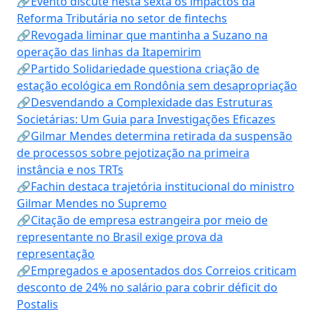
🔗Evento discute nesta sexta os impactos da
Reforma Tributária no setor de fintechs
🔗Revogada liminar que mantinha a Suzano na
operação das linhas da Itapemirim
🔗Partido Solidariedade questiona criação de
estação ecológica em Rondônia sem desapropriação
🔗Desvendando a Complexidade das Estruturas
Societárias: Um Guia para Investigações Eficazes
🔗Gilmar Mendes determina retirada da suspensão
de processos sobre pejotização na primeira
instância e nos TRTs
🔗Fachin destaca trajetória institucional do ministro
Gilmar Mendes no Supremo
🔗Citação de empresa estrangeira por meio de
representante no Brasil exige prova da
representação
🔗Empregados e aposentados dos Correios criticam
desconto de 24% no salário para cobrir déficit do
Postalis