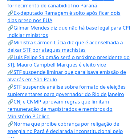
fornecimento de canabidiol no Paraná
🔗Ex-deputado Ramagem é solto após ficar dois
dias preso nos EUA
🔗Gilmar Mendes diz que não há base legal para CPI
indiciar ministros
🔗Ministra Cármen Lúcia diz que é aconselhada a
deixar STF por ataques machistas
🔗Luis Felipe Salomão será o próximo presidente do
STJ; Mauro Campbell Marques é eleito vice
🔗STF suspende liminar que paralisava emissão de
alvarás em São Paulo
🔗STF suspende análise sobre formato de eleições
suplementares para governador do Rio de Janeiro
🔗CNJ e CNMP aprovam regras que limitam
remuneração de magistrados e membros do
Ministério Público
🔗Norma que proíbe cobrança por religação de
energia no Pará é declarada inconstitucional pelo