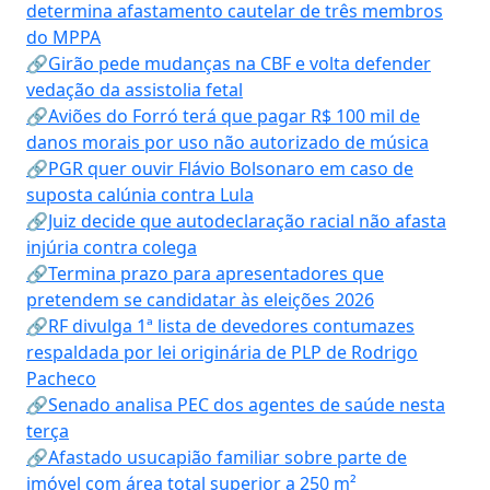
determina afastamento cautelar de três membros
do MPPA
🔗Girão pede mudanças na CBF e volta defender
vedação da assistolia fetal
🔗Aviões do Forró terá que pagar R$ 100 mil de
danos morais por uso não autorizado de música
🔗PGR quer ouvir Flávio Bolsonaro em caso de
suposta calúnia contra Lula
🔗Juiz decide que autodeclaração racial não afasta
injúria contra colega
🔗Termina prazo para apresentadores que
pretendem se candidatar às eleições 2026
🔗RF divulga 1ª lista de devedores contumazes
respaldada por lei originária de PLP de Rodrigo
Pacheco
🔗Senado analisa PEC dos agentes de saúde nesta
terça
🔗Afastado usucapião familiar sobre parte de
imóvel com área total superior a 250 m²