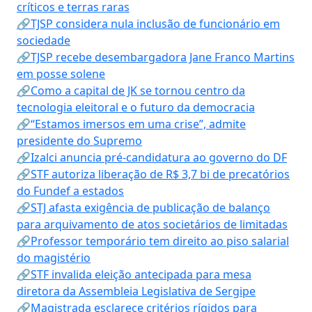
críticos e terras raras
🔗TJSP considera nula inclusão de funcionário em
sociedade
🔗TJSP recebe desembargadora Jane Franco Martins
em posse solene
🔗Como a capital de JK se tornou centro da
tecnologia eleitoral e o futuro da democracia
🔗“Estamos imersos em uma crise”, admite
presidente do Supremo
🔗Izalci anuncia pré-candidatura ao governo do DF
🔗STF autoriza liberação de R$ 3,7 bi de precatórios
do Fundef a estados
🔗STJ afasta exigência de publicação de balanço
para arquivamento de atos societários de limitadas
🔗Professor temporário tem direito ao piso salarial
do magistério
🔗STF invalida eleição antecipada para mesa
diretora da Assembleia Legislativa de Sergipe
🔗Magistrada esclarece critérios rígidos para