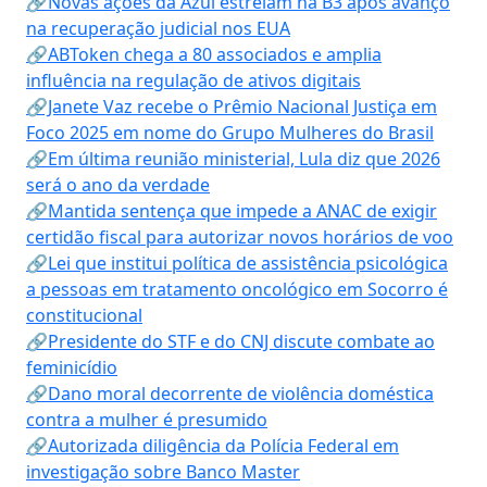
🔗Novas ações da Azul estreiam na B3 após avanço
na recuperação judicial nos EUA
🔗ABToken chega a 80 associados e amplia
influência na regulação de ativos digitais
🔗Janete Vaz recebe o Prêmio Nacional Justiça em
Foco 2025 em nome do Grupo Mulheres do Brasil
🔗Em última reunião ministerial, Lula diz que 2026
será o ano da verdade
🔗Mantida sentença que impede a ANAC de exigir
certidão fiscal para autorizar novos horários de voo
🔗Lei que institui política de assistência psicológica
a pessoas em tratamento oncológico em Socorro é
constitucional
🔗Presidente do STF e do CNJ discute combate ao
feminicídio
🔗Dano moral decorrente de violência doméstica
contra a mulher é presumido
🔗Autorizada diligência da Polícia Federal em
investigação sobre Banco Master