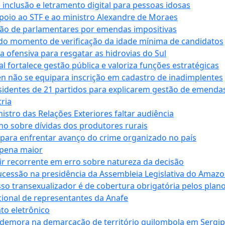
e inclusão e letramento digital para pessoas idosas
apoio ao STF e ao ministro Alexandre de Moraes
ção de parlamentares por emendas impositivas
 do momento de verificação da idade mínima de candidatos
a ofensiva para resgatar as hidrovias do Sul
 fortalece gestão pública e valoriza funções estratégicas
n não se equipara inscrição em cadastro de inadimplentes
sidentes de 21 partidos para explicarem gestão de emenda
ria
stro das Relações Exteriores faltar audiência
 sobre dívidas dos produtores rurais
para enfrentar avanço do crime organizado no país
 pena maior
zir recorrente em erro sobre natureza da decisão
ucessão na presidência da Assembleia Legislativa do Amaz
sso transexualizador é de cobertura obrigatória pelos plan
ucional de representantes da Anafe
to eletrônico
 demora na demarcação de território quilombola em Sergi