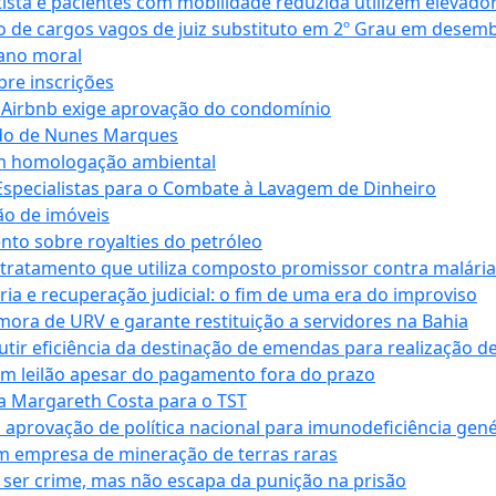
ta e pacientes com mobilidade reduzida utilizem elevado
 de cargos vagos de juiz substituto em 2º Grau em desem
dano moral
bre inscrições
 Airbnb exige aprovação do condomínio
ndo de Nunes Marques
m homologação ambiental
Especialistas para o Combate à Lavagem de Dinheiro
ão de imóveis
nto sobre royalties do petróleo
ratamento que utiliza composto promissor contra malária 
ia e recuperação judicial: o fim de uma era do improviso
 mora de URV e garante restituição a servidores na Bahia
tir eficiência da destinação de emendas para realização de 
em leilão apesar do pagamento fora do prazo
 Margareth Costa para o TST
provação de política nacional para imunodeficiência gené
m empresa de mineração de terras raras
 ser crime, mas não escapa da punição na prisão