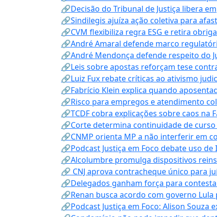
🔗Decisão do Tribunal de Justiça libera 
🔗Sindilegis ajuíza ação coletiva para afa
🔗CVM flexibiliza regra ESG e retira obrig
🔗André Amaral defende marco regulatório 
🔗André Mendonça defende respeito do Judi
🔗Leis sobre apostas reforçam tese contra
🔗Luiz Fux rebate críticas ao ativismo judi
🔗Fabrício Klein explica quando aposenta
🔗Risco para empregos e atendimento col
🔗TCDF cobra explicações sobre caos na F
🔗Corte determina continuidade de curso
🔗CNMP orienta MP a não interferir em co
🔗Podcast Justiça em Foco debate uso de IA
🔗Alcolumbre promulga dispositivos rein
🔗 CNJ aprova contracheque único para juí
🔗Delegados ganham força para contestar 
🔗Renan busca acordo com governo Lula p
🔗Podcast Justiça em Foco: Alison Souza e