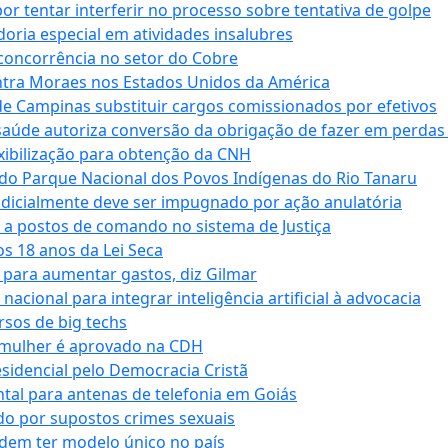
tentar interferir no processo sobre tentativa de golpe
oria especial em atividades insalubres
 concorrência no setor do Cobre
tra Moraes nos Estados Unidos da América
e Campinas substituir cargos comissionados por efetivos
saúde autoriza conversão da obrigação de fazer em perdas
xibilização para obtenção da CNH
do Parque Nacional dos Povos Indígenas do Rio Tanaru
dicialmente deve ser impugnado por ação anulatória
 a postos de comando no sistema de Justiça
s 18 anos da Lei Seca
para aumentar gastos, diz Gilmar
cional para integrar inteligência artificial à advocacia
sos de big techs
 mulher é aprovado na CDH
esidencial pelo Democracia Cristã
tal para antenas de telefonia em Goiás
o por supostos crimes sexuais
dem ter modelo único no país