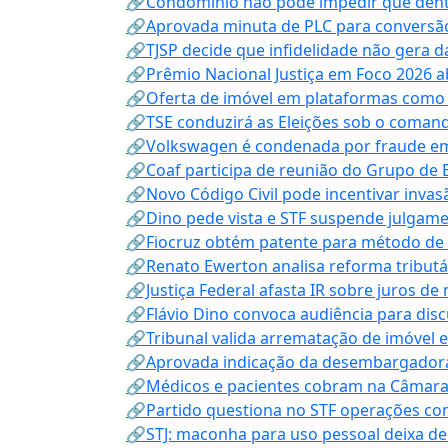
🔗Condomínio não pode impedir que dentis
🔗Aprovada minuta de PLC para conversão
🔗TJSP decide que infidelidade não gera 
🔗Prêmio Nacional Justiça em Foco 2026 a
🔗Oferta de imóvel em plataformas como
🔗TSE conduzirá as Eleições sob o coma
🔗Volkswagen é condenada por fraude e
🔗Coaf participa de reunião do Grupo de 
🔗Novo Código Civil pode incentivar invas
🔗Dino pede vista e STF suspende julgame
🔗Fiocruz obtém patente para método de t
🔗Renato Ewerton analisa reforma tributár
🔗Justiça Federal afasta IR sobre juros de
🔗Flávio Dino convoca audiência para discu
🔗Tribunal valida arrematação de imóvel 
🔗Aprovada indicação da desembargadora
🔗Médicos e pacientes cobram na Câmara a
🔗Partido questiona no STF operações co
🔗STJ: maconha para uso pessoal deixa de