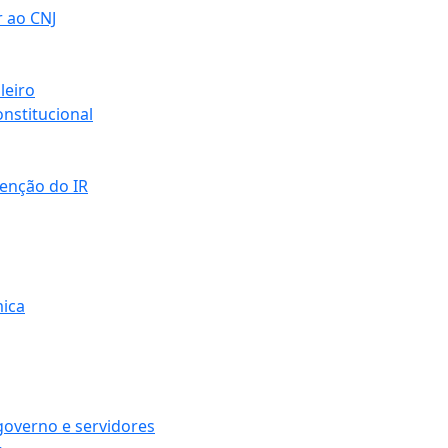
r ao CNJ
leiro
nstitucional
senção do IR
mica
governo e servidores