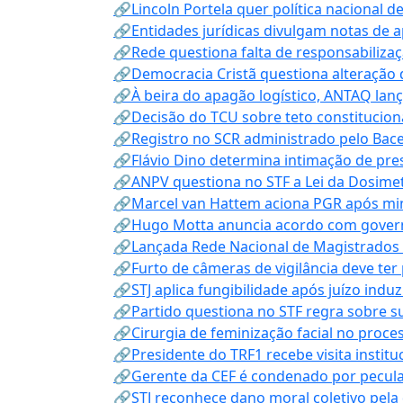
🔗Lincoln Portela quer política nacional d
🔗Entidades jurídicas divulgam notas de 
🔗Rede questiona falta de responsabiliza
🔗Democracia Cristã questiona alteração
🔗À beira do apagão logístico, ANTAQ lanç
🔗Decisão do TCU sobre teto constitucional
🔗Registro no SCR administrado pelo Bace
🔗Flávio Dino determina intimação de pre
🔗ANPV questiona no STF a Lei da Dosimet
🔗Marcel van Hattem aciona PGR após mini
🔗Hugo Motta anuncia acordo com governo
🔗Lançada Rede Nacional de Magistrados 
🔗Furto de câmeras de vigilância deve ter
🔗STJ aplica fungibilidade após juízo indu
🔗Partido questiona no STF regra sobre s
🔗Cirurgia de feminização facial no proce
🔗Presidente do TRF1 recebe visita instit
🔗Gerente da CEF é condenado por pecula
🔗STJ reconhece dano moral coletivo pela