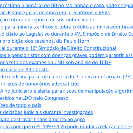
empréstimo bilionário do BB no Maranhão e caso pode chega
star IR sobre juros de mora em precatórios e RPVs
ação futura de reporte de sustentabilidade
para minerais críticos e cobra crédito ao minerador brasi
ciário ao Legislativo durante o XVI Simpósio de Direito Co
 proibição dos cassinos, diz Paulo Horn
cial durante o 16º Simpósio de Direito Constitucional
dos e pensionistas com doenças graves podem garantir a i
oca teto dos exames da CNH sob análise do TCDF
armácia de Alto Custo
 de medicina para turma extra do Pronera em Caruaru (PE)
ntratos de honorários advocatícios
 no Judiciário e alerta para riscos de manipulação algorít
seridos na LDO pelo Congresso
zes de todo o país
decisões judiciais durante investigações
ara destravar financiamento ao agro
xplica por que o PL 1893/2026 pode mudar a relação entre 