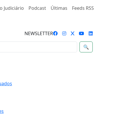
o Judiciário
Podcast
Últimas
Feeds RSS
NEWSLETTER
🔍
quados
es