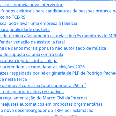
Vasco e nomeia novo interventor
 fundos eleitorais para candidaturas de pessoas pretas e 
co no TCE-RS
iscal pode levar uma empresa à falência
ara publicidade das bets
 e determina afastamento cautelar de três membros do MP
nder vedação da assistolia fetal
mil de danos morais por uso não autorizado de música
o de suposta calúnia contra Lula
o afasta injúria contra colega
 pretendem se candidatar às eleições 2026
azes respaldada por lei originária de PLP de Rodrigo Pache
e nesta terça
 de imóvel com área total superior a 250 m²
to de penduricalhos retroativos
a regulamentação do Marco Civil da Internet
va reajustes automáticos em propostas orçamentárias
ado novo desembargador do TRF4 por aclamação