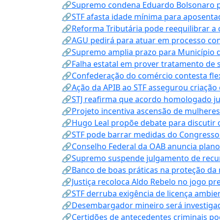
🔗Supremo condena Eduardo Bolsonaro por 
🔗STF afasta idade mínima para aposentad
🔗Reforma Tributária pode reequilibrar a
🔗AGU pedirá para atuar em processo con
🔗Supremo amplia prazo para Município d
🔗Falha estatal em prover tratamento de 
🔗Confederação do comércio contesta fle
🔗Ação da APIB ao STF assegurou criação 
🔗STJ reafirma que acordo homologado ju
🔗Projeto incentiva ascensão de mulheres
🔗Hugo Leal propõe debate para discutir o
🔗STF pode barrar medidas do Congresso 
🔗Conselho Federal da OAB anuncia plano na
🔗Supremo suspende julgamento de recur
🔗Banco de boas práticas na proteção da
🔗Justiça recoloca Aldo Rebelo no jogo pr
🔗STF derruba exigência de licença ambien
🔗Desembargador mineiro será investigad
🔗Certidões de antecedentes criminais po