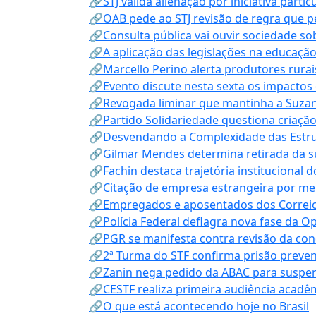
🔗STJ valida alienação por iniciativa parti
🔗OAB pede ao STJ revisão de regra que 
🔗Consulta pública vai ouvir sociedade s
🔗A aplicação das legislações na educação 
🔗Marcello Perino alerta produtores rurai
🔗Evento discute nesta sexta os impactos 
🔗Revogada liminar que mantinha a Suzan
🔗Partido Solidariedade questiona criaç
🔗Desvendando a Complexidade das Estrutu
🔗Gilmar Mendes determina retirada da su
🔗Fachin destaca trajetória instituciona
🔗Citação de empresa estrangeira por mei
🔗Empregados e aposentados dos Correios c
🔗Polícia Federal deflagra nova fase da 
🔗PGR se manifesta contra revisão da co
🔗2ª Turma do STF confirma prisão prevent
🔗Zanin nega pedido da ABAC para suspen
🔗CESTF realiza primeira audiência acadê
🔗O que está acontecendo hoje no Brasil