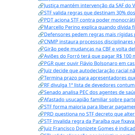
🔗Justiça mantém intervenção da SAF do 
🔗STF valida regras que destinam 30% dos
🔗PDT aciona STF contra poder monocráti
🔗Marcello Perino explica quando dívida f
🔗Defensores pedem regras mais rígidas p
🔗CNMP instaura processos disciplinares
🔗Girão pede mudanças na CBF e volta defe
🔗Aviões do Forró terá que pagar R$ 100 
🔗PGR quer ouvir Flávio Bolsonaro em cas
🔗Juiz decide que autodeclaração racial nã
🔗Termina prazo para apresentadores que
🔗RF divulga 1ª lista de devedores contum
🔗Senado analisa PEC dos agentes de saúd
🔗Afastado usucapião familiar sobre parte
🔗STF forma maioria para liberar pagamen
🔗PRD questiona no STF decreto que alter
🔗STF invalida regra da Paraíba que fixa
🔗Juiz Francisco Donizete Gomes é indic