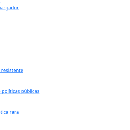
r
bargador
resistente
políticas públicas
tica rara