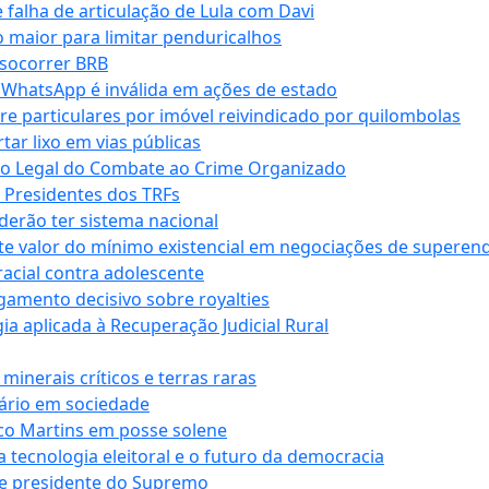
falha de articulação de Lula com Davi
 maior para limitar penduricalhos
 socorrer BRB
r WhatsApp é inválida em ações de estado
tre particulares por imóvel reivindicado por quilombolas
r lixo em vias públicas
co Legal do Combate ao Crime Organizado
e Presidentes dos TRFs
erão ter sistema nacional
te valor do mínimo existencial em negociações de superen
 racial contra adolescente
lgamento decisivo sobre royalties
a aplicada à Recuperação Judicial Rural
inerais críticos e terras raras
nário em sociedade
co Martins em posse solene
 tecnologia eleitoral e o futuro da democracia
te presidente do Supremo