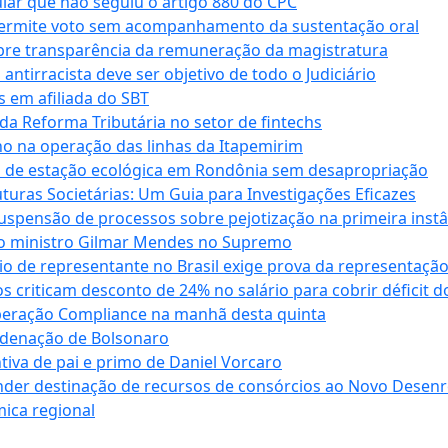
cular que não seguiu o artigo 880 do CPC
permite voto sem acompanhamento da sustentação oral
obre transparência da remuneração da magistratura
antirracista deve ser objetivo de todo o Judiciário
s em afiliada do SBT
da Reforma Tributária no setor de fintechs
o na operação das linhas da Itapemirim
ão de estação ecológica em Rondônia sem desapropriação
ras Societárias: Um Guia para Investigações Eficazes
spensão de processos sobre pejotização na primeira instâ
l do ministro Gilmar Mendes no Supremo
o de representante no Brasil exige prova da representaçã
riticam desconto de 24% no salário para cobrir déficit do
Operação Compliance na manhã desta quinta
ndenação de Bolsonaro
iva de pai e primo de Daniel Vorcaro
der destinação de recursos de consórcios ao Novo Desenro
mica regional