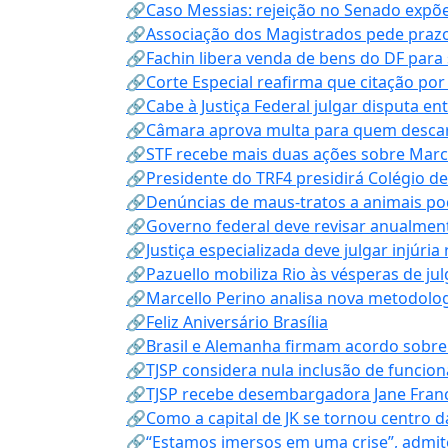
🔗Caso Messias: rejeição no Senado expõe 
🔗Associação dos Magistrados pede prazo
🔗Fachin libera venda de bens do DF para
🔗Corte Especial reafirma que citação po
🔗Cabe à Justiça Federal julgar disputa en
🔗Câmara aprova multa para quem descarta
🔗STF recebe mais duas ações sobre Mar
🔗Presidente do TRF4 presidirá Colégio d
🔗Denúncias de maus-tratos a animais pod
🔗Governo federal deve revisar anualmen
🔗Justiça especializada deve julgar injúria
🔗Pazuello mobiliza Rio às vésperas de ju
🔗Marcello Perino analisa nova metodologi
🔗Feliz Aniversário Brasília
🔗Brasil e Alemanha firmam acordo sobre m
🔗TJSP considera nula inclusão de funcio
🔗TJSP recebe desembargadora Jane Fran
🔗Como a capital de JK se tornou centro da
🔗“Estamos imersos em uma crise”, admi