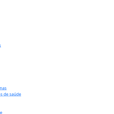
s
onas
os de saúde
pe