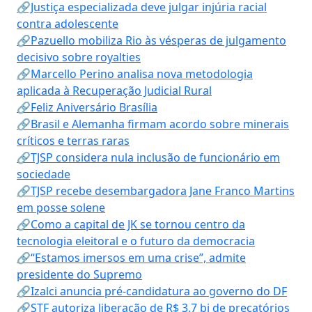
🔗Justiça especializada deve julgar injúria racial
contra adolescente
🔗Pazuello mobiliza Rio às vésperas de julgamento
decisivo sobre royalties
🔗Marcello Perino analisa nova metodologia
aplicada à Recuperação Judicial Rural
🔗Feliz Aniversário Brasília
🔗Brasil e Alemanha firmam acordo sobre minerais
críticos e terras raras
🔗TJSP considera nula inclusão de funcionário em
sociedade
🔗TJSP recebe desembargadora Jane Franco Martins
em posse solene
🔗Como a capital de JK se tornou centro da
tecnologia eleitoral e o futuro da democracia
🔗“Estamos imersos em uma crise”, admite
presidente do Supremo
🔗Izalci anuncia pré-candidatura ao governo do DF
🔗STF autoriza liberação de R$ 3,7 bi de precatórios