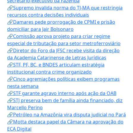
secretário-executivo da Fazenda
🔗Supremo invalida norma do TJ-MA que restringia
recursos contra decisões individuais
🔗Damares pede prorrogação de CPMI e prisão
domiciliar para Jair Bolsonaro
🔗Comissão aprova projeto para criar regime
especial de tributação para setor metroferroviário
🔗Diretor do Foro da JFSC recebe visita da direção
da Academia Catarinense de Letras Jurídicas
🔗STF, PF, BC, e BNDES articulam estratégia
institucional contra crime organizado
🔗Cinco agremiações políticas exibem programas
nesta semana
🔗STF garante agravo interno após ação da OAB
🔗STJ preserva bem de família ainda financiado, diz
Marcello Perino
🔗Petróleo na Amazônia vira disputa judicial no Pará
🔗Motta destaca papel da Câmara na aprovação do
ECA Digital