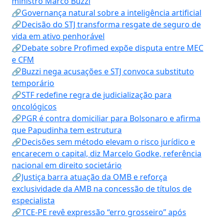
ministro Marco Buzzi
🔗Governança natural sobre a inteligência artificial
🔗Decisão do STJ transforma resgate de seguro de
vida em ativo penhorável
🔗Debate sobre Profimed expõe disputa entre MEC
e CFM
🔗Buzzi nega acusações e STJ convoca substituto
temporário
🔗STF redefine regra de judicialização para
oncológicos
🔗PGR é contra domiciliar para Bolsonaro e afirma
que Papudinha tem estrutura
🔗Decisões sem método elevam o risco jurídico e
encarecem o capital, diz Marcelo Godke, referência
nacional em direito societário
🔗Justiça barra atuação da OMB e reforça
exclusividade da AMB na concessão de títulos de
especialista
🔗TCE-PE revê expressão “erro grosseiro” após