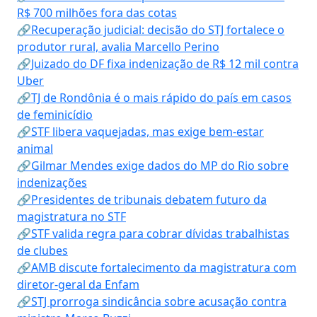
R$ 700 milhões fora das cotas
🔗Recuperação judicial: decisão do STJ fortalece o
produtor rural, avalia Marcello Perino
🔗Juizado do DF fixa indenização de R$ 12 mil contra
Uber
🔗TJ de Rondônia é o mais rápido do país em casos
de feminicídio
🔗STF libera vaquejadas, mas exige bem-estar
animal
🔗Gilmar Mendes exige dados do MP do Rio sobre
indenizações
🔗Presidentes de tribunais debatem futuro da
magistratura no STF
🔗STF valida regra para cobrar dívidas trabalhistas
de clubes
🔗AMB discute fortalecimento da magistratura com
diretor-geral da Enfam
🔗STJ prorroga sindicância sobre acusação contra