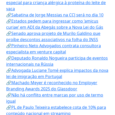
especial para criança alérgica à proteína do leite de
vaca
🔗Sabatina de Jorge Messias na CCJ será no dia 10
🔗Estados pedem para ingressar como ‘amicus
curiae’ em ADI da Abegás sobre a Nova Lei do Gás
🔗Senado aprova projeto de Murilo Galdino que
proíbe descontos associativos na folha do INSS
🔗Pinheiro Neto Advogados contrata consultora
especialista em venture capital
🔗Deputado Ronaldo Nogueira participa de eventos
internacionais na Rússia
🔗Advogada Luciane Tomé explica impactos da nova
lei de imigração em Portugal
🔗Machado Meyer é reconhecido no Employer
Branding Awards 2025 do Glassdoor
🔗Não há conflito entre marcas por uso de termo
igual
🔗PL de Paulo Teixeira estabelece cota de 10% para
conteúdo nacional em streaming