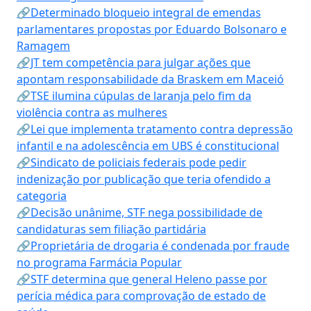
🔗Determinado bloqueio integral de emendas
parlamentares propostas por Eduardo Bolsonaro e
Ramagem
🔗JT tem competência para julgar ações que
apontam responsabilidade da Braskem em Maceió
🔗TSE ilumina cúpulas de laranja pelo fim da
violência contra as mulheres
🔗Lei que implementa tratamento contra depressão
infantil e na adolescência em UBS é constitucional
🔗Sindicato de policiais federais pode pedir
indenização por publicação que teria ofendido a
categoria
🔗Decisão unânime, STF nega possibilidade de
candidaturas sem filiação partidária
🔗Proprietária de drogaria é condenada por fraude
no programa Farmácia Popular
🔗STF determina que general Heleno passe por
perícia médica para comprovação de estado de