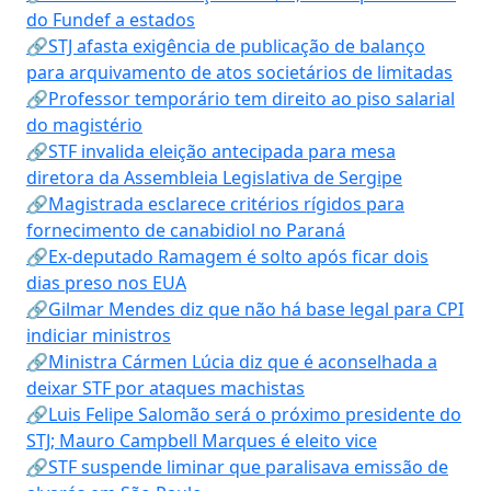
do Fundef a estados
🔗STJ afasta exigência de publicação de balanço
para arquivamento de atos societários de limitadas
🔗Professor temporário tem direito ao piso salarial
do magistério
🔗STF invalida eleição antecipada para mesa
diretora da Assembleia Legislativa de Sergipe
🔗Magistrada esclarece critérios rígidos para
fornecimento de canabidiol no Paraná
🔗Ex-deputado Ramagem é solto após ficar dois
dias preso nos EUA
🔗Gilmar Mendes diz que não há base legal para CPI
indiciar ministros
🔗Ministra Cármen Lúcia diz que é aconselhada a
deixar STF por ataques machistas
🔗Luis Felipe Salomão será o próximo presidente do
STJ; Mauro Campbell Marques é eleito vice
🔗STF suspende liminar que paralisava emissão de