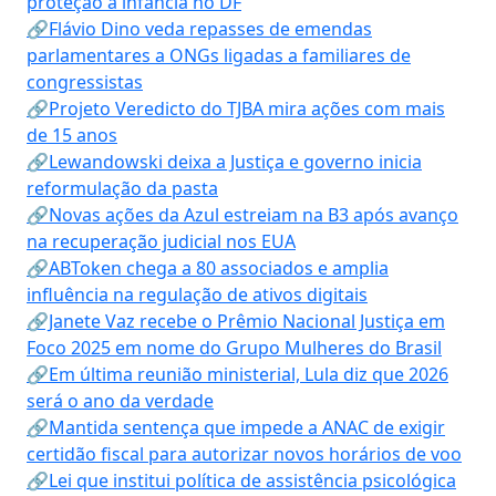
proteção à infância no DF
🔗Flávio Dino veda repasses de emendas
parlamentares a ONGs ligadas a familiares de
congressistas
🔗Projeto Veredicto do TJBA mira ações com mais
de 15 anos
🔗Lewandowski deixa a Justiça e governo inicia
reformulação da pasta
🔗Novas ações da Azul estreiam na B3 após avanço
na recuperação judicial nos EUA
🔗ABToken chega a 80 associados e amplia
influência na regulação de ativos digitais
🔗Janete Vaz recebe o Prêmio Nacional Justiça em
Foco 2025 em nome do Grupo Mulheres do Brasil
🔗Em última reunião ministerial, Lula diz que 2026
será o ano da verdade
🔗Mantida sentença que impede a ANAC de exigir
certidão fiscal para autorizar novos horários de voo
🔗Lei que institui política de assistência psicológica