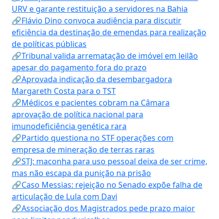
URV e garante restituição a servidores na Bahia
🔗Flávio Dino convoca audiência para discutir
eficiência da destinação de emendas para realização
de políticas públicas
🔗Tribunal valida arrematação de imóvel em leilão
apesar do pagamento fora do prazo
🔗Aprovada indicação da desembargadora
Margareth Costa para o TST
🔗Médicos e pacientes cobram na Câmara
aprovação de política nacional para
imunodeficiência genética rara
🔗Partido questiona no STF operações com
empresa de mineração de terras raras
🔗STJ: maconha para uso pessoal deixa de ser crime,
mas não escapa da punição na prisão
🔗Caso Messias: rejeição no Senado expõe falha de
articulação de Lula com Davi
🔗Associação dos Magistrados pede prazo maior