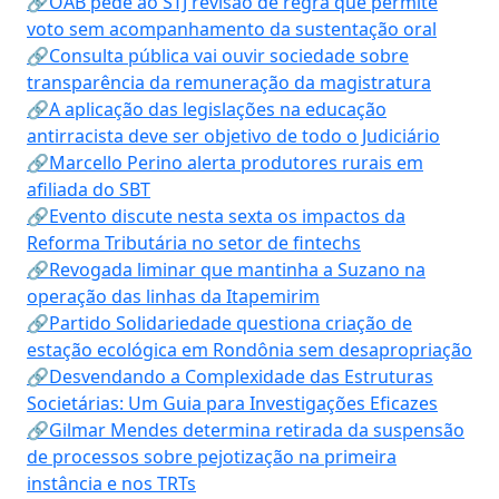
🔗OAB pede ao STJ revisão de regra que permite
voto sem acompanhamento da sustentação oral
🔗Consulta pública vai ouvir sociedade sobre
transparência da remuneração da magistratura
🔗A aplicação das legislações na educação
antirracista deve ser objetivo de todo o Judiciário
🔗Marcello Perino alerta produtores rurais em
afiliada do SBT
🔗Evento discute nesta sexta os impactos da
Reforma Tributária no setor de fintechs
🔗Revogada liminar que mantinha a Suzano na
operação das linhas da Itapemirim
🔗Partido Solidariedade questiona criação de
estação ecológica em Rondônia sem desapropriação
🔗Desvendando a Complexidade das Estruturas
Societárias: Um Guia para Investigações Eficazes
🔗Gilmar Mendes determina retirada da suspensão
de processos sobre pejotização na primeira
instância e nos TRTs