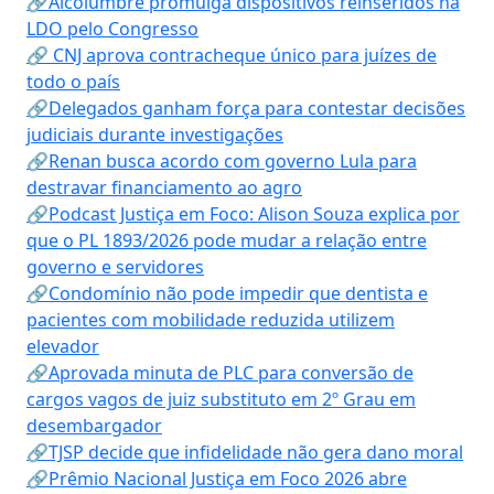
🔗Alcolumbre promulga dispositivos reinseridos na
LDO pelo Congresso
🔗 CNJ aprova contracheque único para juízes de
todo o país
🔗Delegados ganham força para contestar decisões
judiciais durante investigações
🔗Renan busca acordo com governo Lula para
destravar financiamento ao agro
🔗Podcast Justiça em Foco: Alison Souza explica por
que o PL 1893/2026 pode mudar a relação entre
governo e servidores
🔗Condomínio não pode impedir que dentista e
pacientes com mobilidade reduzida utilizem
elevador
🔗Aprovada minuta de PLC para conversão de
cargos vagos de juiz substituto em 2º Grau em
desembargador
🔗TJSP decide que infidelidade não gera dano moral
🔗Prêmio Nacional Justiça em Foco 2026 abre