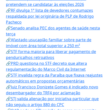
pretendem se candidatar às eleições 2026
🔗RF divulga 1ª lista de devedores contumazes
respaldada por lei originária de PLP de Rodrigo
Pacheco
🔗Senado analisa PEC dos agentes de saúde nesta
terça
🔗Afastado usucapião familiar sobre parte de
imóvel com área total superior a 250 m²
🔗STF forma maioria para liberar pagamento de
penduricalhos retroativos
🔗PRD questiona no STF decreto que altera
regulamentação do Marco Civil da Internet
🔗STF invalida regra da Paraíba que fixava reajustes
automáticos em propostas orçamentárias
🔗Juiz Francisco Donizete Gomes é indicado novo
desembargador do TRF4 por aclamação
🔗STJ valida alienação por iniciativa particular que
não seguiu o artigo 880 do CPC