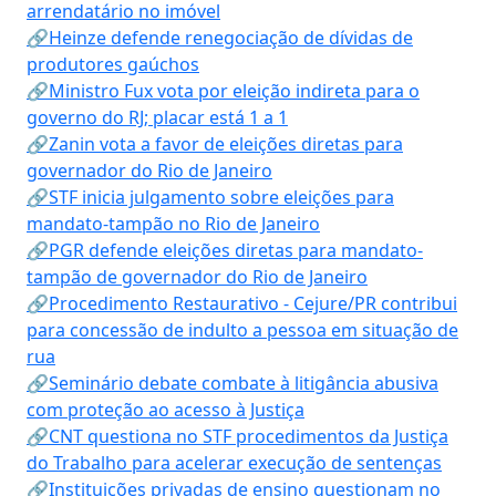
arrendatário no imóvel
🔗Heinze defende renegociação de dívidas de
produtores gaúchos
🔗Ministro Fux vota por eleição indireta para o
governo do RJ; placar está 1 a 1
🔗Zanin vota a favor de eleições diretas para
governador do Rio de Janeiro
🔗STF inicia julgamento sobre eleições para
mandato-tampão no Rio de Janeiro
🔗PGR defende eleições diretas para mandato-
tampão de governador do Rio de Janeiro
🔗Procedimento Restaurativo - Cejure/PR contribui
para concessão de indulto a pessoa em situação de
rua
🔗Seminário debate combate à litigância abusiva
com proteção ao acesso à Justiça
🔗CNT questiona no STF procedimentos da Justiça
do Trabalho para acelerar execução de sentenças
🔗Instituições privadas de ensino questionam no