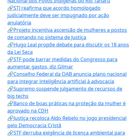
Nacional dos Povos Indígenas do Rio Tanaru
🔗STJ reafirma que acordo homologado
judicialmente deve ser impugnado por ação
anulatória
🔗Projeto incentiva ascensão de mulheres a postos
de comando no sistema de Justiça
🔗Hugo Leal propõe debate para discutir os 18 anos
da Lei Seca
🔗STF pode barrar medidas do Congresso para
aumentar gastos, diz Gilmar
🔗Conselho Federal da OAB anuncia plano nacional
para integrar inteligência artificial à advocacia
🔗Supremo suspende julgamento de recursos de
big techs
🔗Banco de boas práticas na proteção da mulher é
aprovado na CDH
🔗Justiça recoloca Aldo Rebelo no jogo presidencial
pelo Democracia Cristã
🔗STF derruba exigência de licença ambiental para