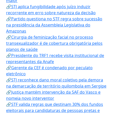
maior
🔗STJ aplica fungibilidade após juízo induzir
recorrente em erro sobre natureza da decisão
🔗Partido questiona no STF regra sobre sucessão
na presidência da Assembleia Legislativa do
Amazonas
🔗Cirurgia de feminização facial no processo
transexualizador é de cobertura obrigatória pelos
planos de saúde
🔗Presidente do TRF1 recebe visita institucional de
representantes da Anafe
🔗Gerente da CEF é condenado por peculato
eletrônico
🔗STJ reconhece dano moral coletivo pela demora
na demarcação de território quilombola em Sergipe
🔗Justiça mantém intervenção da SAF do Vasco e
nomeia novo interventor
🔗STF valida regras que destinam 30% dos fundos
eleitorais para candidaturas de pessoas pretas e