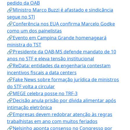
pedido da OAB
🔗Ministro Marco Buzzi é afastado e sindicância
segue no STJ
🔗Conferência nos EUA confirma Marcelo Godke
como um dos painelistas
🔗Evento em Campina Grande homenageará
ministra do TST
🔗Presidente da OAB-MS defende mandato de 10
anos no STF e eleva tensão institucional
🔗ReData: entidades da engenharia contestam
incentivos fiscais a data centers
🔗Fake News sobre formação jurídica de ministros
do STF volta a circular
🔗MEGE celebra posse no TRF-3
🔗Decisão anula prisão por dívida alimentar após
intimação eletrônica
🔗Empresas devem redobrar atenção às regras
trabalhistas em ano com muitos feriados
🔗Nelsinho aponta consenso no Congresso por