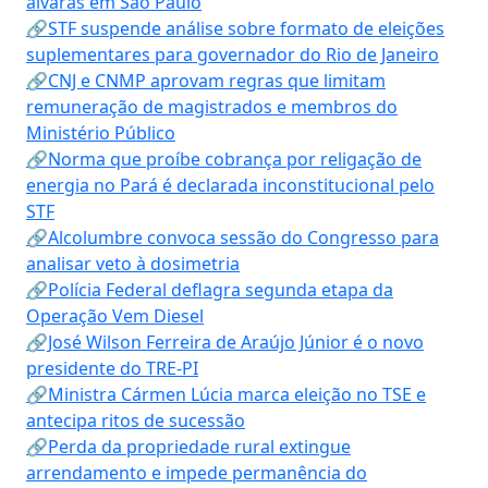
alvarás em São Paulo
🔗STF suspende análise sobre formato de eleições
suplementares para governador do Rio de Janeiro
🔗CNJ e CNMP aprovam regras que limitam
remuneração de magistrados e membros do
Ministério Público
🔗Norma que proíbe cobrança por religação de
energia no Pará é declarada inconstitucional pelo
STF
🔗Alcolumbre convoca sessão do Congresso para
analisar veto à dosimetria
🔗Polícia Federal deflagra segunda etapa da
Operação Vem Diesel
🔗José Wilson Ferreira de Araújo Júnior é o novo
presidente do TRE-PI
🔗Ministra Cármen Lúcia marca eleição no TSE e
antecipa ritos de sucessão
🔗Perda da propriedade rural extingue
arrendamento e impede permanência do