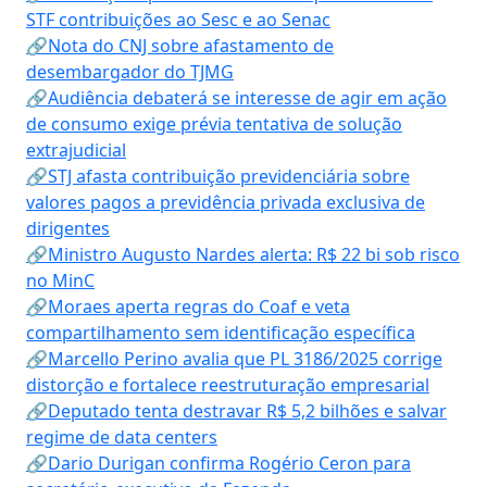
STF contribuições ao Sesc e ao Senac
🔗Nota do CNJ sobre afastamento de
desembargador do TJMG
🔗Audiência debaterá se interesse de agir em ação
de consumo exige prévia tentativa de solução
extrajudicial
🔗STJ afasta contribuição previdenciária sobre
valores pagos a previdência privada exclusiva de
dirigentes
🔗Ministro Augusto Nardes alerta: R$ 22 bi sob risco
no MinC
🔗Moraes aperta regras do Coaf e veta
compartilhamento sem identificação específica
🔗Marcello Perino avalia que PL 3186/2025 corrige
distorção e fortalece reestruturação empresarial
🔗Deputado tenta destravar R$ 5,2 bilhões e salvar
regime de data centers
🔗Dario Durigan confirma Rogério Ceron para