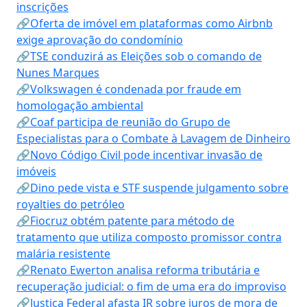
inscrições
🔗Oferta de imóvel em plataformas como Airbnb
exige aprovação do condomínio
🔗TSE conduzirá as Eleições sob o comando de
Nunes Marques
🔗Volkswagen é condenada por fraude em
homologação ambiental
🔗Coaf participa de reunião do Grupo de
Especialistas para o Combate à Lavagem de Dinheiro
🔗Novo Código Civil pode incentivar invasão de
imóveis
🔗Dino pede vista e STF suspende julgamento sobre
royalties do petróleo
🔗Fiocruz obtém patente para método de
tratamento que utiliza composto promissor contra
malária resistente
🔗Renato Ewerton analisa reforma tributária e
recuperação judicial: o fim de uma era do improviso
🔗Justiça Federal afasta IR sobre juros de mora de