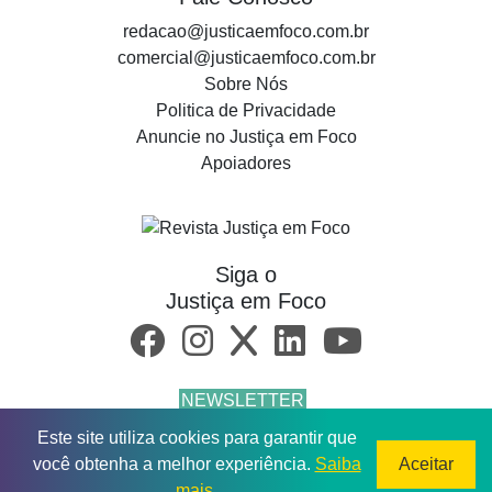
redacao@justicaemfoco.com.br
comercial@justicaemfoco.com.br
Sobre Nós
Politica de Privacidade
Anuncie no Justiça em Foco
Apoiadores
Siga o
Justiça em Foco
NEWSLETTER
Este site utiliza cookies para garantir que
© 2026 Todos os direitos reservados.
você obtenha a melhor experiência.
Saiba
Aceitar
mais
.