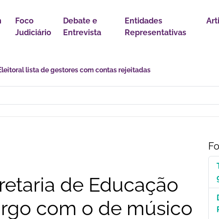
m
Foco
Debate e
Entidades
Art
Judiciário
Entrevista
Representativas
astro Nacional para Pacientes com Doenças Raras é Medida de Justi
Fo
retaria de Educação
rgo com o de músico