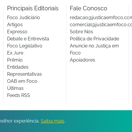
Principais Editoriais
Fale Conosco
Foco Judiciário
redacao@justicaemfoco.co
Artigos
comercial@justicaemfoco.c
Expresso
Sobre Nós
Debate e Entrevista
Politica de Privacidade
Foco Legislativo
Anuncie no Justiça em
Ex Jure
Foco
Prêmio
Apoiadores
Entidades
Representativas
OAB em Foco
Últimas
Feeds RSS
© 2026 Todos os direitos reservados.
melhor experiência.
Saiba mais
.