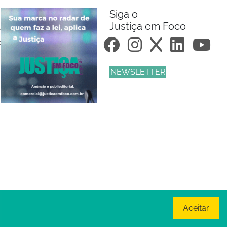
Siga o
Justiça em Foco
m.br
om.br
NEWSLETTER
Aceitar