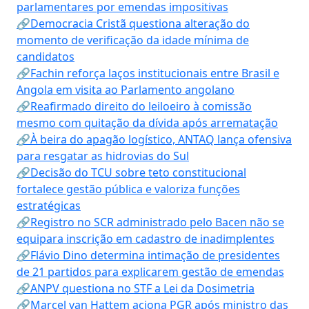
parlamentares por emendas impositivas
🔗Democracia Cristã questiona alteração do
momento de verificação da idade mínima de
candidatos
🔗Fachin reforça laços institucionais entre Brasil e
Angola em visita ao Parlamento angolano
🔗Reafirmado direito do leiloeiro à comissão
mesmo com quitação da dívida após arrematação
🔗À beira do apagão logístico, ANTAQ lança ofensiva
para resgatar as hidrovias do Sul
🔗Decisão do TCU sobre teto constitucional
fortalece gestão pública e valoriza funções
estratégicas
🔗Registro no SCR administrado pelo Bacen não se
equipara inscrição em cadastro de inadimplentes
🔗Flávio Dino determina intimação de presidentes
de 21 partidos para explicarem gestão de emendas
🔗ANPV questiona no STF a Lei da Dosimetria
🔗Marcel van Hattem aciona PGR após ministro das