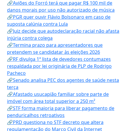
🔗Aviões do Forró terá que pagar R$ 100 mil de
danos morais por uso não autorizado de música
🔗PGR quer ouvir Flávio Bolsonaro em caso de
suposta calúnia contra Lula
🔗Juiz decide que autodeclaração racial não afasta
injúria contra colega
🔗Termina prazo para apresentadores que
pretendem se candidatar às eleições 2026
🔗RF divulga 1ª lista de devedores contumazes
respaldada por lei originária de PLP de Rodrigo
Pacheco
🔗Senado analisa PEC dos agentes de saúde nesta
terça
🔗Afastado usucapião familiar sobre parte de
imóvel com área total superior a 250 m²
🔗STF forma maioria para liberar pagamento de
penduricalhos retroativos
🔗PRD questiona no STF decreto que altera
regulamentação do Marco Civil da Internet