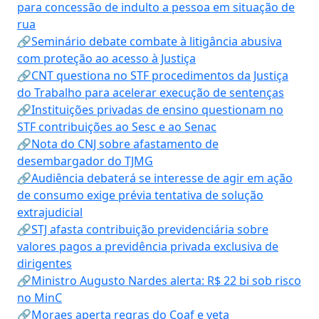
para concessão de indulto a pessoa em situação de
rua
🔗Seminário debate combate à litigância abusiva
com proteção ao acesso à Justiça
🔗CNT questiona no STF procedimentos da Justiça
do Trabalho para acelerar execução de sentenças
🔗Instituições privadas de ensino questionam no
STF contribuições ao Sesc e ao Senac
🔗Nota do CNJ sobre afastamento de
desembargador do TJMG
🔗Audiência debaterá se interesse de agir em ação
de consumo exige prévia tentativa de solução
extrajudicial
🔗STJ afasta contribuição previdenciária sobre
valores pagos a previdência privada exclusiva de
dirigentes
🔗Ministro Augusto Nardes alerta: R$ 22 bi sob risco
no MinC
🔗Moraes aperta regras do Coaf e veta