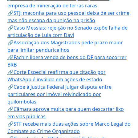
empresa de mineração de terras raras
🔗STJ: maconha para uso pessoal deixa de ser crime,
mas não escapa da punição na prisão
🔗Caso Messias: rejeição no Senado expõe falha de
articulação de Lula com Davi
🔗Associação dos Magistrados pede prazo maior
para limitar penduricalhos
🔗Fachin libera venda de bens do DF para socorrer
BRB
🔗Corte Especial reafirma que citação por
WhatsApp é inválida em ações de estado
🔗Cabe à Justiça Federal julgar disputa entre
particulares por imóvel reivindicado por
quilombolas
🔗Câmara aprova multa para quem descartar lixo
em vias públicas
🔗STF recebe mais duas ações sobre Marco Legal do
Combate ao Crime Organizado