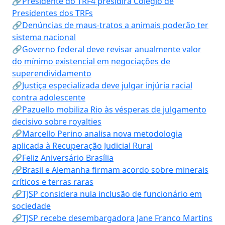
🔗Presidente do TRF4 presidirá Colégio de
Presidentes dos TRFs
🔗Denúncias de maus-tratos a animais poderão ter
sistema nacional
🔗Governo federal deve revisar anualmente valor
do mínimo existencial em negociações de
superendividamento
🔗Justiça especializada deve julgar injúria racial
contra adolescente
🔗Pazuello mobiliza Rio às vésperas de julgamento
decisivo sobre royalties
🔗Marcello Perino analisa nova metodologia
aplicada à Recuperação Judicial Rural
🔗Feliz Aniversário Brasília
🔗Brasil e Alemanha firmam acordo sobre minerais
críticos e terras raras
🔗TJSP considera nula inclusão de funcionário em
sociedade
🔗TJSP recebe desembargadora Jane Franco Martins