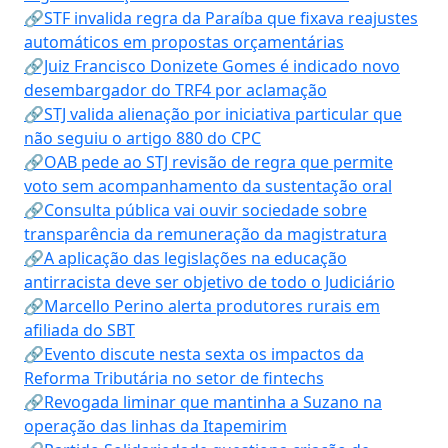
🔗STF invalida regra da Paraíba que fixava reajustes
automáticos em propostas orçamentárias
🔗Juiz Francisco Donizete Gomes é indicado novo
desembargador do TRF4 por aclamação
🔗STJ valida alienação por iniciativa particular que
não seguiu o artigo 880 do CPC
🔗OAB pede ao STJ revisão de regra que permite
voto sem acompanhamento da sustentação oral
🔗Consulta pública vai ouvir sociedade sobre
transparência da remuneração da magistratura
🔗A aplicação das legislações na educação
antirracista deve ser objetivo de todo o Judiciário
🔗Marcello Perino alerta produtores rurais em
afiliada do SBT
🔗Evento discute nesta sexta os impactos da
Reforma Tributária no setor de fintechs
🔗Revogada liminar que mantinha a Suzano na
operação das linhas da Itapemirim