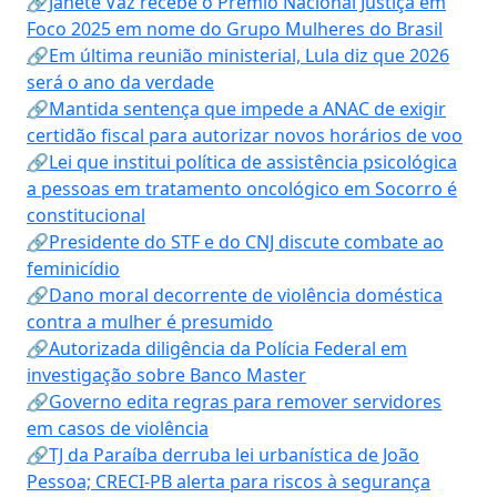
🔗Janete Vaz recebe o Prêmio Nacional Justiça em
Foco 2025 em nome do Grupo Mulheres do Brasil
🔗Em última reunião ministerial, Lula diz que 2026
será o ano da verdade
🔗Mantida sentença que impede a ANAC de exigir
certidão fiscal para autorizar novos horários de voo
🔗Lei que institui política de assistência psicológica
a pessoas em tratamento oncológico em Socorro é
constitucional
🔗Presidente do STF e do CNJ discute combate ao
feminicídio
🔗Dano moral decorrente de violência doméstica
contra a mulher é presumido
🔗Autorizada diligência da Polícia Federal em
investigação sobre Banco Master
🔗Governo edita regras para remover servidores
em casos de violência
🔗TJ da Paraíba derruba lei urbanística de João
Pessoa; CRECI-PB alerta para riscos à segurança