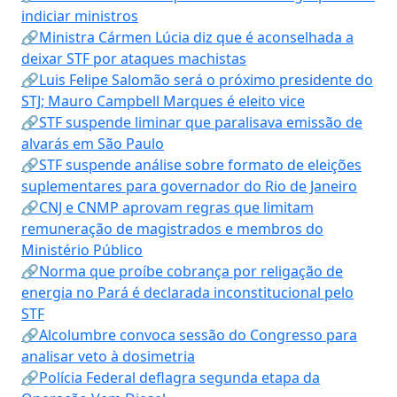
indiciar ministros
🔗Ministra Cármen Lúcia diz que é aconselhada a
deixar STF por ataques machistas
🔗Luis Felipe Salomão será o próximo presidente do
STJ; Mauro Campbell Marques é eleito vice
🔗STF suspende liminar que paralisava emissão de
alvarás em São Paulo
🔗STF suspende análise sobre formato de eleições
suplementares para governador do Rio de Janeiro
🔗CNJ e CNMP aprovam regras que limitam
remuneração de magistrados e membros do
Ministério Público
🔗Norma que proíbe cobrança por religação de
energia no Pará é declarada inconstitucional pelo
STF
🔗Alcolumbre convoca sessão do Congresso para
analisar veto à dosimetria
🔗Polícia Federal deflagra segunda etapa da