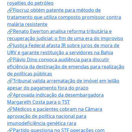
royalties do petróleo
🔗Fiocruz obtém patente para método de
tratamento que utiliza composto promissor contra
malária resistente
🔗Renato Ewerton analisa reforma tributária e
recuperação judicial: o fim de uma era do improviso
🔗Justiça Federal afasta IR sobre juros de mora de
URV e garante restituição a servidores na Bahia
🔗Flávio Dino convoca audiência para discutir
eficiência da destinação de emendas para realização
de políticas públicas
🔗Tribunal valida arrematação de imóvel em leilão
apesar do pagamento fora do prazo
🔗Aprovada indicação da desembargadora
Margareth Costa para o TST
🔗Médicos e pacientes cobram na Câmara
aprovação de política nacional para
imunodeficiência genética rara
🔗Partido questiona no STF operações com