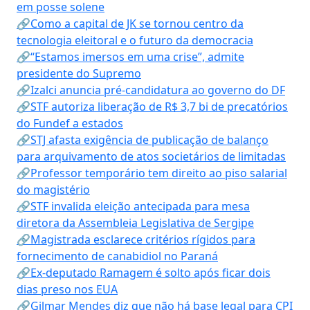
em posse solene
🔗Como a capital de JK se tornou centro da
tecnologia eleitoral e o futuro da democracia
🔗“Estamos imersos em uma crise”, admite
presidente do Supremo
🔗Izalci anuncia pré-candidatura ao governo do DF
🔗STF autoriza liberação de R$ 3,7 bi de precatórios
do Fundef a estados
🔗STJ afasta exigência de publicação de balanço
para arquivamento de atos societários de limitadas
🔗Professor temporário tem direito ao piso salarial
do magistério
🔗STF invalida eleição antecipada para mesa
diretora da Assembleia Legislativa de Sergipe
🔗Magistrada esclarece critérios rígidos para
fornecimento de canabidiol no Paraná
🔗Ex-deputado Ramagem é solto após ficar dois
dias preso nos EUA
🔗Gilmar Mendes diz que não há base legal para CPI