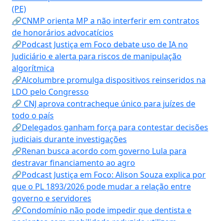
(PE)
🔗CNMP orienta MP a não interferir em contratos
de honorários advocatícios
🔗Podcast Justiça em Foco debate uso de IA no
Judiciário e alerta para riscos de manipulação
algorítmica
🔗Alcolumbre promulga dispositivos reinseridos na
LDO pelo Congresso
🔗 CNJ aprova contracheque único para juízes de
todo o país
🔗Delegados ganham força para contestar decisões
judiciais durante investigações
🔗Renan busca acordo com governo Lula para
destravar financiamento ao agro
🔗Podcast Justiça em Foco: Alison Souza explica por
que o PL 1893/2026 pode mudar a relação entre
governo e servidores
🔗Condomínio não pode impedir que dentista e