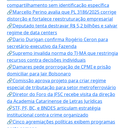
compartilhamento sem identificação específica
🔗Marcello Perino avalia que PL 3186/2025 corrige
distorção e fortalece reestruturação empresarial
🔗Deputado tenta destravar R$ 5,2 bilhões e salvar
regime de data centers
🔗Dario Durigan confirma Rogério Ceron para
secretário-executivo da Fazenda
🔗Supremo invalida norma do TJ-MA que restringia
recursos contra decisões individuais
🔗Damares pede prorrogação de CPMI e prisão
domiciliar para Jair Bolsonaro
🔗Comissão aprova projeto para criar regime
especial de tributação para setor metroferroviário
🔗Diretor do Foro da JFSC recebe visita da direção
da Academia Catarinense de Letras Jurídicas
🔗STF, PF, BC, e BNDES articulam estratégia
institucional contra crime organizado
🔗Cinco agremiações políticas exibem programas