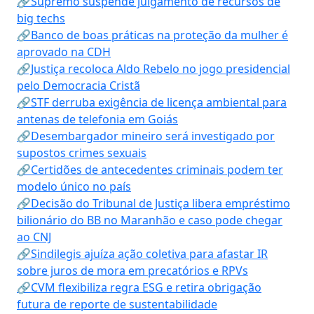
🔗Supremo suspende julgamento de recursos de
big techs
🔗Banco de boas práticas na proteção da mulher é
aprovado na CDH
🔗Justiça recoloca Aldo Rebelo no jogo presidencial
pelo Democracia Cristã
🔗STF derruba exigência de licença ambiental para
antenas de telefonia em Goiás
🔗Desembargador mineiro será investigado por
supostos crimes sexuais
🔗Certidões de antecedentes criminais podem ter
modelo único no país
🔗Decisão do Tribunal de Justiça libera empréstimo
bilionário do BB no Maranhão e caso pode chegar
ao CNJ
🔗Sindilegis ajuíza ação coletiva para afastar IR
sobre juros de mora em precatórios e RPVs
🔗CVM flexibiliza regra ESG e retira obrigação
futura de reporte de sustentabilidade