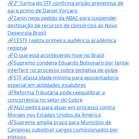
🔗2ª Turma do STF confirma prisão preventiva de
pai e primo de Daniel Vorcaro
🔗Zanin nega pedido da ABAC para suspender
destinação de recursos de consórcios ao Novo
Desenrola Brasil
🔗CESTF realiza primeira audiência acadêmica
regional
🔗O que está acontecendo hoje no Brasil
🔗Supremo condena Eduardo Bolsonaro por tentar
interferir no processo sobre tentativa de golpe
🔗STF afasta idade mínima para aposentadoria
especial em atividades insalubres
🔗Reforma Tributária pode reequilibrar a
concorrência no setor do Cobre
🔗AGU pedirá para atuar em processo contra
Moraes nos Estados Unidos da América
🔗Supremo amplia prazo para Município de
Campinas substituir cargos comissionados por
efetivos