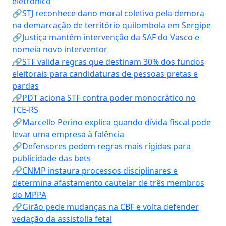
eletrônico
🔗STJ reconhece dano moral coletivo pela demora
na demarcação de território quilombola em Sergipe
🔗Justiça mantém intervenção da SAF do Vasco e
nomeia novo interventor
🔗STF valida regras que destinam 30% dos fundos
eleitorais para candidaturas de pessoas pretas e
pardas
🔗PDT aciona STF contra poder monocrático no
TCE-RS
🔗Marcello Perino explica quando dívida fiscal pode
levar uma empresa à falência
🔗Defensores pedem regras mais rígidas para
publicidade das bets
🔗CNMP instaura processos disciplinares e
determina afastamento cautelar de três membros
do MPPA
🔗Girão pede mudanças na CBF e volta defender
vedação da assistolia fetal