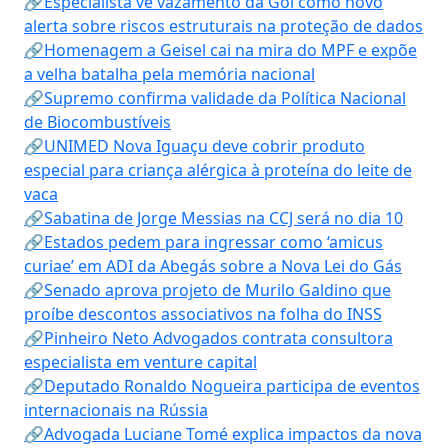
🔗Especialista vê vazamento da Gol como novo
alerta sobre riscos estruturais na proteção de dados
🔗Homenagem a Geisel cai na mira do MPF e expõe
a velha batalha pela memória nacional
🔗Supremo confirma validade da Política Nacional
de Biocombustíveis
🔗UNIMED Nova Iguaçu deve cobrir produto
especial para criança alérgica à proteína do leite de
vaca
🔗Sabatina de Jorge Messias na CCJ será no dia 10
🔗Estados pedem para ingressar como ‘amicus
curiae’ em ADI da Abegás sobre a Nova Lei do Gás
🔗Senado aprova projeto de Murilo Galdino que
proíbe descontos associativos na folha do INSS
🔗Pinheiro Neto Advogados contrata consultora
especialista em venture capital
🔗Deputado Ronaldo Nogueira participa de eventos
internacionais na Rússia
🔗Advogada Luciane Tomé explica impactos da nova