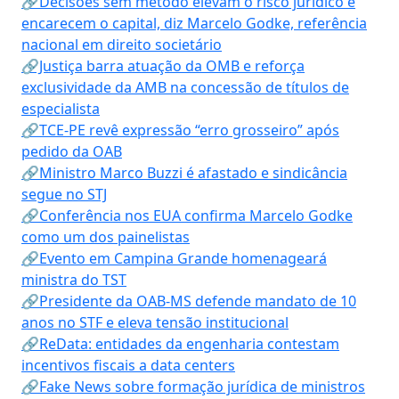
🔗Decisões sem método elevam o risco jurídico e
encarecem o capital, diz Marcelo Godke, referência
nacional em direito societário
🔗Justiça barra atuação da OMB e reforça
exclusividade da AMB na concessão de títulos de
especialista
🔗TCE-PE revê expressão “erro grosseiro” após
pedido da OAB
🔗Ministro Marco Buzzi é afastado e sindicância
segue no STJ
🔗Conferência nos EUA confirma Marcelo Godke
como um dos painelistas
🔗Evento em Campina Grande homenageará
ministra do TST
🔗Presidente da OAB-MS defende mandato de 10
anos no STF e eleva tensão institucional
🔗ReData: entidades da engenharia contestam
incentivos fiscais a data centers
🔗Fake News sobre formação jurídica de ministros