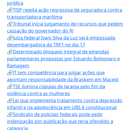
jurídica
🔗TJSP rejeita ação regressiva de seguradora contra
transportadora marítima
🔗Tribunal inicia julgamento de recursos que pedem
cassação do governador do RJ
🔗Juíza federal Ivani Silva da Luz será empossada
desembargadora do TRF1 no dia 17
🔗Determinado bloqueio integral de emendas
parlamentares propostas por Eduardo Bolsonaro e
Ramagem
🔗JT tem competência para julgar ações que
apontam responsabilidade da Braskem em Maceió
🔗TSE ilumina cúpulas de laranja pelo fim da
violência contra as mulheres
🔗Lei que implementa tratamento contra depressão
infantil e na adolescência em UBS é constitucional
🔗Sindicato de policiais federais pode pedir
indenização por publicação que teria ofendido a
categoria