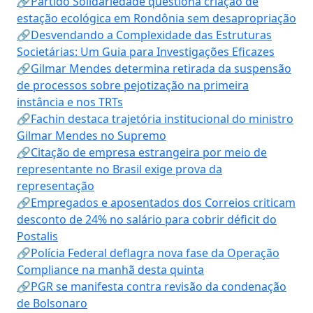
🔗Partido Solidariedade questiona criação de
estação ecológica em Rondônia sem desapropriação
🔗Desvendando a Complexidade das Estruturas
Societárias: Um Guia para Investigações Eficazes
🔗Gilmar Mendes determina retirada da suspensão
de processos sobre pejotização na primeira
instância e nos TRTs
🔗Fachin destaca trajetória institucional do ministro
Gilmar Mendes no Supremo
🔗Citação de empresa estrangeira por meio de
representante no Brasil exige prova da
representação
🔗Empregados e aposentados dos Correios criticam
desconto de 24% no salário para cobrir déficit do
Postalis
🔗Polícia Federal deflagra nova fase da Operação
Compliance na manhã desta quinta
🔗PGR se manifesta contra revisão da condenação
de Bolsonaro