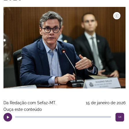
Divulgaç
Da Redação com Sefaz-MT.
15 de janeiro de 2026
Ouça este conteúdo
1x