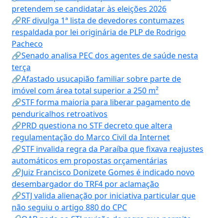
pretendem se candidatar às eleições 2026
🔗RF divulga 1ª lista de devedores contumazes
respaldada por lei originária de PLP de Rodrigo
Pacheco
🔗Senado analisa PEC dos agentes de saúde nesta
terça
🔗Afastado usucapião familiar sobre parte de
imóvel com área total superior a 250 m²
🔗STF forma maioria para liberar pagamento de
penduricalhos retroativos
🔗PRD questiona no STF decreto que altera
regulamentação do Marco Civil da Internet
🔗STF invalida regra da Paraíba que fixava reajustes
automáticos em propostas orçamentárias
🔗Juiz Francisco Donizete Gomes é indicado novo
desembargador do TRF4 por aclamação
🔗STJ valida alienação por iniciativa particular que
não seguiu o artigo 880 do CPC