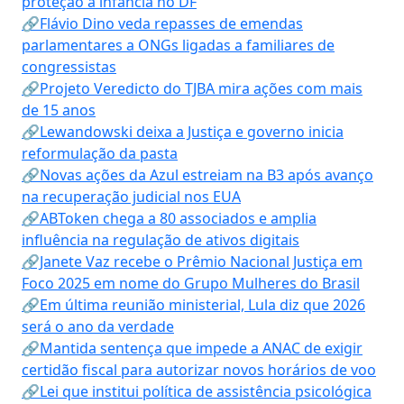
proteção à infância no DF
🔗Flávio Dino veda repasses de emendas
parlamentares a ONGs ligadas a familiares de
congressistas
🔗Projeto Veredicto do TJBA mira ações com mais
de 15 anos
🔗Lewandowski deixa a Justiça e governo inicia
reformulação da pasta
🔗Novas ações da Azul estreiam na B3 após avanço
na recuperação judicial nos EUA
🔗ABToken chega a 80 associados e amplia
influência na regulação de ativos digitais
🔗Janete Vaz recebe o Prêmio Nacional Justiça em
Foco 2025 em nome do Grupo Mulheres do Brasil
🔗Em última reunião ministerial, Lula diz que 2026
será o ano da verdade
🔗Mantida sentença que impede a ANAC de exigir
certidão fiscal para autorizar novos horários de voo
🔗Lei que institui política de assistência psicológica