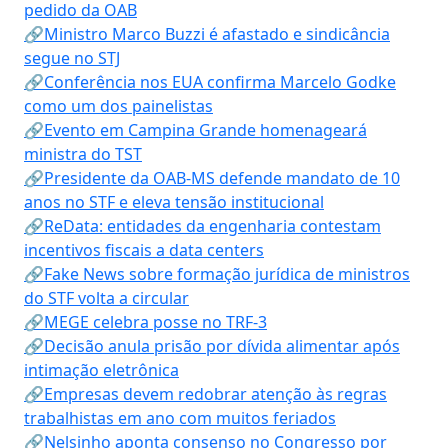
pedido da OAB
🔗Ministro Marco Buzzi é afastado e sindicância
segue no STJ
🔗Conferência nos EUA confirma Marcelo Godke
como um dos painelistas
🔗Evento em Campina Grande homenageará
ministra do TST
🔗Presidente da OAB-MS defende mandato de 10
anos no STF e eleva tensão institucional
🔗ReData: entidades da engenharia contestam
incentivos fiscais a data centers
🔗Fake News sobre formação jurídica de ministros
do STF volta a circular
🔗MEGE celebra posse no TRF-3
🔗Decisão anula prisão por dívida alimentar após
intimação eletrônica
🔗Empresas devem redobrar atenção às regras
trabalhistas em ano com muitos feriados
🔗Nelsinho aponta consenso no Congresso por