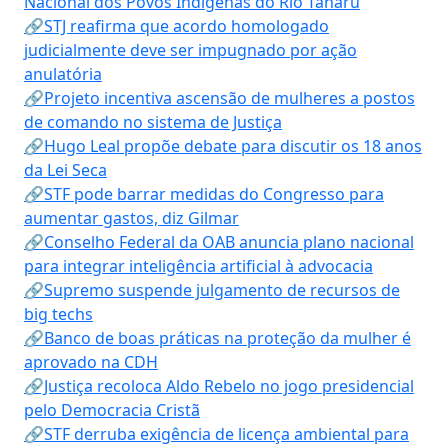
Nacional dos Povos Indígenas do Rio Tanaru
🔗STJ reafirma que acordo homologado
judicialmente deve ser impugnado por ação
anulatória
🔗Projeto incentiva ascensão de mulheres a postos
de comando no sistema de Justiça
🔗Hugo Leal propõe debate para discutir os 18 anos
da Lei Seca
🔗STF pode barrar medidas do Congresso para
aumentar gastos, diz Gilmar
🔗Conselho Federal da OAB anuncia plano nacional
para integrar inteligência artificial à advocacia
🔗Supremo suspende julgamento de recursos de
big techs
🔗Banco de boas práticas na proteção da mulher é
aprovado na CDH
🔗Justiça recoloca Aldo Rebelo no jogo presidencial
pelo Democracia Cristã
🔗STF derruba exigência de licença ambiental para