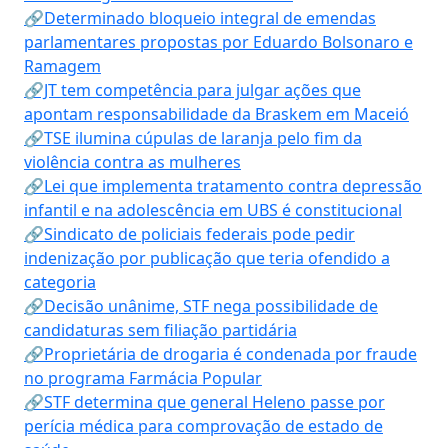
🔗Determinado bloqueio integral de emendas
parlamentares propostas por Eduardo Bolsonaro e
Ramagem
🔗JT tem competência para julgar ações que
apontam responsabilidade da Braskem em Maceió
🔗TSE ilumina cúpulas de laranja pelo fim da
violência contra as mulheres
🔗Lei que implementa tratamento contra depressão
infantil e na adolescência em UBS é constitucional
🔗Sindicato de policiais federais pode pedir
indenização por publicação que teria ofendido a
categoria
🔗Decisão unânime, STF nega possibilidade de
candidaturas sem filiação partidária
🔗Proprietária de drogaria é condenada por fraude
no programa Farmácia Popular
🔗STF determina que general Heleno passe por
perícia médica para comprovação de estado de