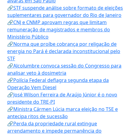
alvarás em São Paulo
🔗STF suspende análise sobre formato de eleições
suplementares para governador do Rio de Janeiro
🔗CNJ e CNMP aprovam regras que limitam
remuneração de magistrados e membros do
Ministério Público
🔗Norma que proíbe cobrança por religação de
energia no Pará é declarada inconstitucional pelo
STF
🔗Alcolumbre convoca sessão do Congresso para
analisar veto à dosimetria
🔗Polícia Federal deflagra segunda etapa da
Operação Vem Diesel
🔗José Wilson Ferreira de Araújo Júnior é o novo
presidente do TRE-PI
🔗Ministra Cármen Lúcia marca eleição no TSE e
antecipa ritos de sucessão
🔗Perda da propriedade rural extingue
arrendamento e impede permanência do