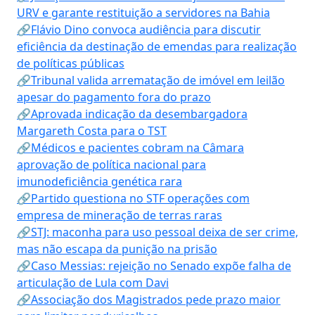
URV e garante restituição a servidores na Bahia
🔗Flávio Dino convoca audiência para discutir
eficiência da destinação de emendas para realização
de políticas públicas
🔗Tribunal valida arrematação de imóvel em leilão
apesar do pagamento fora do prazo
🔗Aprovada indicação da desembargadora
Margareth Costa para o TST
🔗Médicos e pacientes cobram na Câmara
aprovação de política nacional para
imunodeficiência genética rara
🔗Partido questiona no STF operações com
empresa de mineração de terras raras
🔗STJ: maconha para uso pessoal deixa de ser crime,
mas não escapa da punição na prisão
🔗Caso Messias: rejeição no Senado expõe falha de
articulação de Lula com Davi
🔗Associação dos Magistrados pede prazo maior