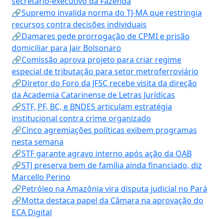
secretário-executivo da Fazenda
🔗Supremo invalida norma do TJ-MA que restringia
recursos contra decisões individuais
🔗Damares pede prorrogação de CPMI e prisão
domiciliar para Jair Bolsonaro
🔗Comissão aprova projeto para criar regime
especial de tributação para setor metroferroviário
🔗Diretor do Foro da JFSC recebe visita da direção
da Academia Catarinense de Letras Jurídicas
🔗STF, PF, BC, e BNDES articulam estratégia
institucional contra crime organizado
🔗Cinco agremiações políticas exibem programas
nesta semana
🔗STF garante agravo interno após ação da OAB
🔗STJ preserva bem de família ainda financiado, diz
Marcello Perino
🔗Petróleo na Amazônia vira disputa judicial no Pará
🔗Motta destaca papel da Câmara na aprovação do
ECA Digital