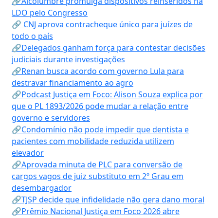
🔗Alcolumbre promulga dispositivos reinseridos na
LDO pelo Congresso
🔗 CNJ aprova contracheque único para juízes de
todo o país
🔗Delegados ganham força para contestar decisões
judiciais durante investigações
🔗Renan busca acordo com governo Lula para
destravar financiamento ao agro
🔗Podcast Justiça em Foco: Alison Souza explica por
que o PL 1893/2026 pode mudar a relação entre
governo e servidores
🔗Condomínio não pode impedir que dentista e
pacientes com mobilidade reduzida utilizem
elevador
🔗Aprovada minuta de PLC para conversão de
cargos vagos de juiz substituto em 2º Grau em
desembargador
🔗TJSP decide que infidelidade não gera dano moral
🔗Prêmio Nacional Justiça em Foco 2026 abre