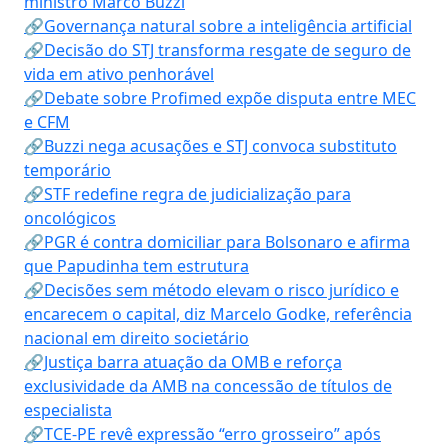
ministro Marco Buzzi
🔗Governança natural sobre a inteligência artificial
🔗Decisão do STJ transforma resgate de seguro de
vida em ativo penhorável
🔗Debate sobre Profimed expõe disputa entre MEC
e CFM
🔗Buzzi nega acusações e STJ convoca substituto
temporário
🔗STF redefine regra de judicialização para
oncológicos
🔗PGR é contra domiciliar para Bolsonaro e afirma
que Papudinha tem estrutura
🔗Decisões sem método elevam o risco jurídico e
encarecem o capital, diz Marcelo Godke, referência
nacional em direito societário
🔗Justiça barra atuação da OMB e reforça
exclusividade da AMB na concessão de títulos de
especialista
🔗TCE-PE revê expressão “erro grosseiro” após