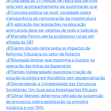
🔗OAB pede ao STJ revisão de regra que permite
voto sem acompanhamento da sustentação oral
🔗Consulta pública vai ouvir sociedade sobre
transparência da remuneração da magistratura
🔗A aplicação das legislações na educação
antirracista deve ser objetivo de todo o Judiciário
🔗Marcello Perino alerta produtores rurais em
afiliada do SBT
🔗Evento discute nesta sexta os impactos da
Reforma Tributária no setor de fintechs
🔗Revogada liminar que mantinha a Suzano na
operação das linhas da Itapemirim
🔗Partido Solidariedade questiona criação de
estação ecológica em Rondônia sem desapropriação
🔗Desvendando a Complexidade das Estruturas
Societárias: Um Guia para Investigações Eficazes
🔗Gilmar Mendes determina retirada da suspensão
de processos sobre pejotização na primeira
instância e nos TRTs