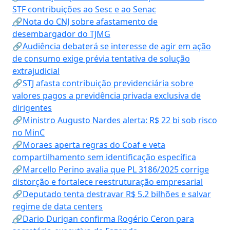
STF contribuições ao Sesc e ao Senac
🔗Nota do CNJ sobre afastamento de
desembargador do TJMG
🔗Audiência debaterá se interesse de agir em ação
de consumo exige prévia tentativa de solução
extrajudicial
🔗STJ afasta contribuição previdenciária sobre
valores pagos a previdência privada exclusiva de
dirigentes
🔗Ministro Augusto Nardes alerta: R$ 22 bi sob risco
no MinC
🔗Moraes aperta regras do Coaf e veta
compartilhamento sem identificação específica
🔗Marcello Perino avalia que PL 3186/2025 corrige
distorção e fortalece reestruturação empresarial
🔗Deputado tenta destravar R$ 5,2 bilhões e salvar
regime de data centers
🔗Dario Durigan confirma Rogério Ceron para