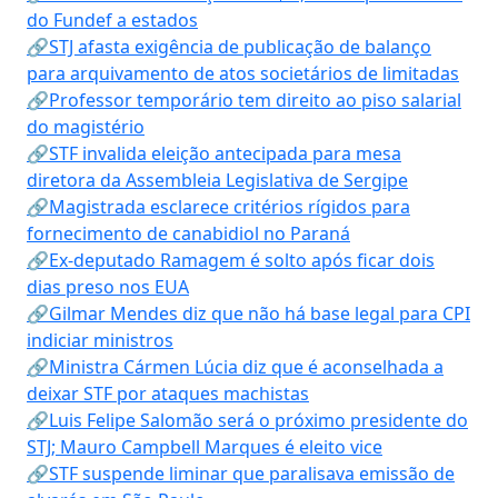
do Fundef a estados
🔗STJ afasta exigência de publicação de balanço
para arquivamento de atos societários de limitadas
🔗Professor temporário tem direito ao piso salarial
do magistério
🔗STF invalida eleição antecipada para mesa
diretora da Assembleia Legislativa de Sergipe
🔗Magistrada esclarece critérios rígidos para
fornecimento de canabidiol no Paraná
🔗Ex-deputado Ramagem é solto após ficar dois
dias preso nos EUA
🔗Gilmar Mendes diz que não há base legal para CPI
indiciar ministros
🔗Ministra Cármen Lúcia diz que é aconselhada a
deixar STF por ataques machistas
🔗Luis Felipe Salomão será o próximo presidente do
STJ; Mauro Campbell Marques é eleito vice
🔗STF suspende liminar que paralisava emissão de