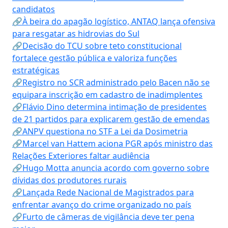
candidatos
🔗À beira do apagão logístico, ANTAQ lança ofensiva
para resgatar as hidrovias do Sul
🔗Decisão do TCU sobre teto constitucional
fortalece gestão pública e valoriza funções
estratégicas
🔗Registro no SCR administrado pelo Bacen não se
equipara inscrição em cadastro de inadimplentes
🔗Flávio Dino determina intimação de presidentes
de 21 partidos para explicarem gestão de emendas
🔗ANPV questiona no STF a Lei da Dosimetria
🔗Marcel van Hattem aciona PGR após ministro das
Relações Exteriores faltar audiência
🔗Hugo Motta anuncia acordo com governo sobre
dívidas dos produtores rurais
🔗Lançada Rede Nacional de Magistrados para
enfrentar avanço do crime organizado no país
🔗Furto de câmeras de vigilância deve ter pena