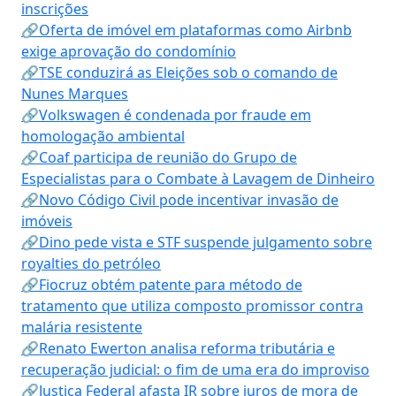
inscrições
🔗Oferta de imóvel em plataformas como Airbnb
exige aprovação do condomínio
🔗TSE conduzirá as Eleições sob o comando de
Nunes Marques
🔗Volkswagen é condenada por fraude em
homologação ambiental
🔗Coaf participa de reunião do Grupo de
Especialistas para o Combate à Lavagem de Dinheiro
🔗Novo Código Civil pode incentivar invasão de
imóveis
🔗Dino pede vista e STF suspende julgamento sobre
royalties do petróleo
🔗Fiocruz obtém patente para método de
tratamento que utiliza composto promissor contra
malária resistente
🔗Renato Ewerton analisa reforma tributária e
recuperação judicial: o fim de uma era do improviso
🔗Justiça Federal afasta IR sobre juros de mora de