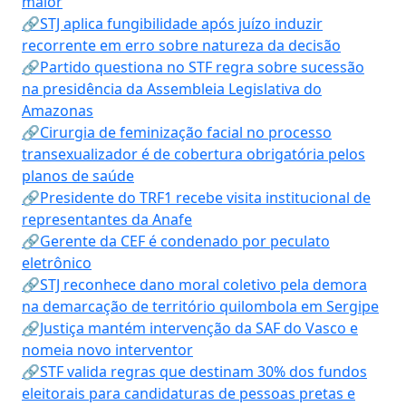
maior
🔗STJ aplica fungibilidade após juízo induzir
recorrente em erro sobre natureza da decisão
🔗Partido questiona no STF regra sobre sucessão
na presidência da Assembleia Legislativa do
Amazonas
🔗Cirurgia de feminização facial no processo
transexualizador é de cobertura obrigatória pelos
planos de saúde
🔗Presidente do TRF1 recebe visita institucional de
representantes da Anafe
🔗Gerente da CEF é condenado por peculato
eletrônico
🔗STJ reconhece dano moral coletivo pela demora
na demarcação de território quilombola em Sergipe
🔗Justiça mantém intervenção da SAF do Vasco e
nomeia novo interventor
🔗STF valida regras que destinam 30% dos fundos
eleitorais para candidaturas de pessoas pretas e