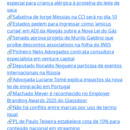
especial para criança alérgica à proteína do leite de
vaca
🔗Sabatina de Jorge Messias na CCJ será no dia 10
🔗Estados pedem para ingressar como ‘amicus
curiae’ em ADI da Abegás sobre a Nova Lei do Gás
🔗Senado aprova projeto de Murilo Galdino que
proíbe descontos associativos na folha do INSS
🔗Pinheiro Neto Advogados contrata consultora
especialista em venture capital
🔗Deputado Ronaldo Nogueira participa de eventos
internacionais na Rússia
🔗Advogada Luciane Tomé explica impactos da nova
lei de imigração em Portugal
🔗Machado Meyer é reconhecido no Employer
Branding Awards 2025 do Glassdoor
🔗Não há conflito entre marcas por uso de termo
igual
🔗PL de Paulo Teixeira estabelece cota de 10% para
conteúdo nacional em streaming