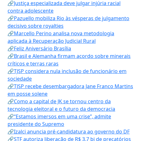
🔗Justiça especializada deve julgar injúria racial
contra adolescente
🔗Pazuello mobiliza Rio às vésperas de julgamento
decisivo sobre royalties
🔗Marcello Perino analisa nova metodologia
aplicada à Recuperação Judicial Rural
🔗Feliz Aniversário Brasília
🔗Brasil e Alemanha firmam acordo sobre minerais
críticos e terras raras
🔗TJSP considera nula inclusão de funcionário em
sociedade
🔗TJSP recebe desembargadora Jane Franco Martins
em posse solene
🔗Como a capital de JK se tornou centro da
tecnologia eleitoral e o futuro da democracia
🔗“Estamos imersos em uma crise”, admite
presidente do Supremo
🔗Izalci anuncia pré-candidatura ao governo do DF
🔗STF autoriza liberação de R$ 3,7 bi de precatórios