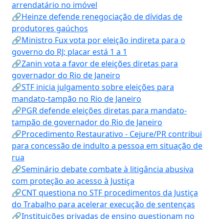
arrendatário no imóvel
🔗Heinze defende renegociação de dívidas de
produtores gaúchos
🔗Ministro Fux vota por eleição indireta para o
governo do RJ; placar está 1 a 1
🔗Zanin vota a favor de eleições diretas para
governador do Rio de Janeiro
🔗STF inicia julgamento sobre eleições para
mandato-tampão no Rio de Janeiro
🔗PGR defende eleições diretas para mandato-
tampão de governador do Rio de Janeiro
🔗Procedimento Restaurativo - Cejure/PR contribui
para concessão de indulto a pessoa em situação de
rua
🔗Seminário debate combate à litigância abusiva
com proteção ao acesso à Justiça
🔗CNT questiona no STF procedimentos da Justiça
do Trabalho para acelerar execução de sentenças
🔗Instituições privadas de ensino questionam no