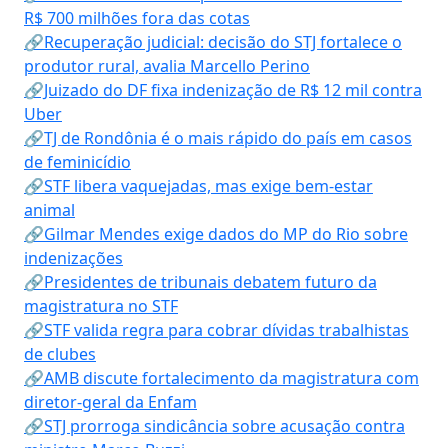
R$ 700 milhões fora das cotas
🔗Recuperação judicial: decisão do STJ fortalece o
produtor rural, avalia Marcello Perino
🔗Juizado do DF fixa indenização de R$ 12 mil contra
Uber
🔗TJ de Rondônia é o mais rápido do país em casos
de feminicídio
🔗STF libera vaquejadas, mas exige bem-estar
animal
🔗Gilmar Mendes exige dados do MP do Rio sobre
indenizações
🔗Presidentes de tribunais debatem futuro da
magistratura no STF
🔗STF valida regra para cobrar dívidas trabalhistas
de clubes
🔗AMB discute fortalecimento da magistratura com
diretor-geral da Enfam
🔗STJ prorroga sindicância sobre acusação contra