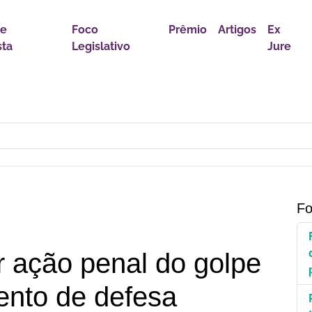
 e
Foco
Prêmio
Artigos
Ex
sta
Legislativo
Jure
s desafios de uma transição marcada por incertezas e novas
Fo
r ação penal do golpe
nto de defesa