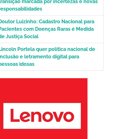
transição marcada por incertezas e novas
responsabilidades
es-Pozzebom
Doutor Luizinho: Cadastro Nacional para
Pacientes com Doenças Raras é Medida
de Justiça Social
Lincoln Portela quer política nacional de
inclusão e letramento digital para
pessoas idosas