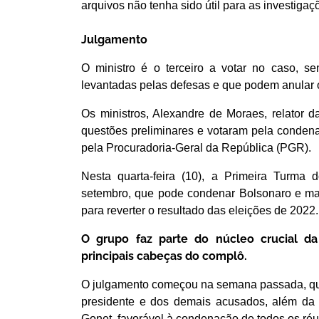
arquivos não tenha sido útil para as investigaç
Julgamento
O ministro é o terceiro a votar no caso, se
levantadas pelas defesas e que podem anular 
Os ministros, Alexandre de Moraes, relator da
questões preliminares e votaram pela condena
pela Procuradoria-Geral da República (PGR).
Nesta quarta-feira (10), a Primeira Turma
setembro, que pode condenar Bolsonaro e mais
para reverter o resultado das eleições de 2022
O grupo faz parte do núcleo crucial d
principais cabeças do complô.
O julgamento começou na semana passada, qua
presidente e dos demais acusados, além da 
Gonet, favorável à condenação de todos os réu