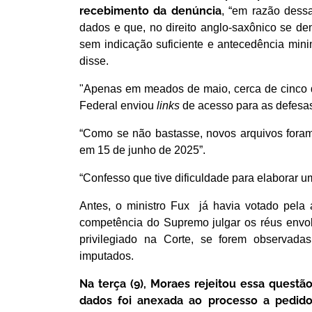
recebimento da denúncia
, “em razão dessa
dados e que, no direito anglo-saxônico se d
sem indicação suficiente e antecedência mini
disse.
"Apenas em meados de maio, cerca de cinco di
Federal enviou
links
de acesso para as defesas”
“Como se não bastasse, novos arquivos foram 
em 15 de junho de 2025”.
“Confesso que tive dificuldade para elaborar u
Antes, o ministro Fux já havia votado pela
competência do Supremo julgar os réus envo
privilegiado na Corte, se forem observada
imputados.
Na terça (9), Moraes rejeitou essa quest
dados foi anexada ao processo a pedido