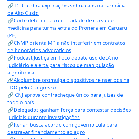
🔗TCDF cobra explicações sobre caos na Farmácia
de Alto Custo
🔗Corte determina continuidade de curso de
medicina para turma extra do Pronera em Caruaru
(PE)
🔗CNMP orienta MP a não interferir em contratos
de honorários advocatícios
🔗Podcast Justiça em Foco debate uso de IA no
Judiciário e alerta para riscos de manipulação
algorítmica
🔗Alcolumbre promulga dispositivos reinseridos na
LDO pelo Congresso
🔗 CNJ aprova contracheque único para juízes de
todo o país
🔗Delegados ganham força para contestar decisões
judiciais durante investigações
🔗Renan busca acordo com governo Lula para
destravar financiamento ao agro