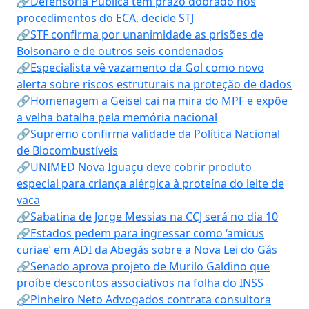
🔗Defensoria Pública tem prazo dobrado nos
procedimentos do ECA, decide STJ
🔗STF confirma por unanimidade as prisões de
Bolsonaro e de outros seis condenados
🔗Especialista vê vazamento da Gol como novo
alerta sobre riscos estruturais na proteção de dados
🔗Homenagem a Geisel cai na mira do MPF e expõe
a velha batalha pela memória nacional
🔗Supremo confirma validade da Política Nacional
de Biocombustíveis
🔗UNIMED Nova Iguaçu deve cobrir produto
especial para criança alérgica à proteína do leite de
vaca
🔗Sabatina de Jorge Messias na CCJ será no dia 10
🔗Estados pedem para ingressar como ‘amicus
curiae’ em ADI da Abegás sobre a Nova Lei do Gás
🔗Senado aprova projeto de Murilo Galdino que
proíbe descontos associativos na folha do INSS
🔗Pinheiro Neto Advogados contrata consultora