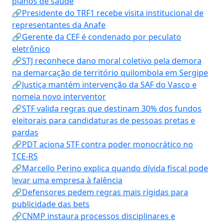
planos de saúde
🔗Presidente do TRF1 recebe visita institucional de
representantes da Anafe
🔗Gerente da CEF é condenado por peculato
eletrônico
🔗STJ reconhece dano moral coletivo pela demora
na demarcação de território quilombola em Sergipe
🔗Justiça mantém intervenção da SAF do Vasco e
nomeia novo interventor
🔗STF valida regras que destinam 30% dos fundos
eleitorais para candidaturas de pessoas pretas e
pardas
🔗PDT aciona STF contra poder monocrático no
TCE-RS
🔗Marcello Perino explica quando dívida fiscal pode
levar uma empresa à falência
🔗Defensores pedem regras mais rígidas para
publicidade das bets
🔗CNMP instaura processos disciplinares e