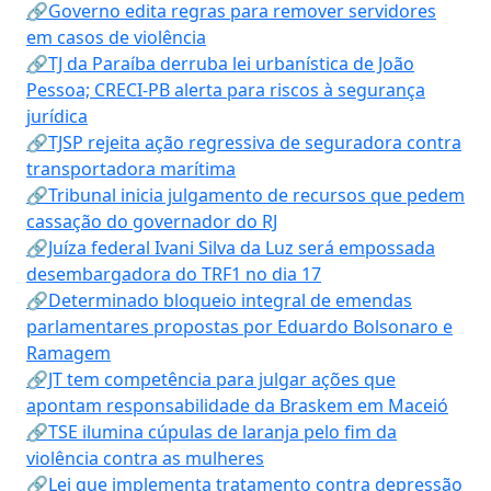
🔗Governo edita regras para remover servidores
em casos de violência
🔗TJ da Paraíba derruba lei urbanística de João
Pessoa; CRECI-PB alerta para riscos à segurança
jurídica
🔗TJSP rejeita ação regressiva de seguradora contra
transportadora marítima
🔗Tribunal inicia julgamento de recursos que pedem
cassação do governador do RJ
🔗Juíza federal Ivani Silva da Luz será empossada
desembargadora do TRF1 no dia 17
🔗Determinado bloqueio integral de emendas
parlamentares propostas por Eduardo Bolsonaro e
Ramagem
🔗JT tem competência para julgar ações que
apontam responsabilidade da Braskem em Maceió
🔗TSE ilumina cúpulas de laranja pelo fim da
violência contra as mulheres
🔗Lei que implementa tratamento contra depressão