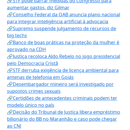
🔗STF pode barrar medidas do Congresso para
aumentar gastos, diz Gilmar
🔗Conselho Federal da OAB anuncia plano nacional
para integrar inteligência artificial à advocacia
🔗Supremo suspende julgamento de recursos de
big techs
🔗Banco de boas práticas na proteção da mulher é
aprovado na CDH
🔗Justiça recoloca Aldo Rebelo no jogo presidencial
pelo Democracia Cristã
🔗STF derruba exigência de licença ambiental para
antenas de telefonia em Goiás
🔗Desembargador mineiro será investigado por
supostos crimes sexuais
🔗Certidões de antecedentes criminais podem ter
modelo único no país
🔗Decisão do Tribunal de Justiça libera empréstimo
bilionário do BB no Maranhão e caso pode chegar
ao CNJ