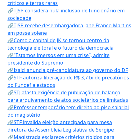
críticos e terras raras
🔗TJSP considera nula inclusão de funcionário em
sociedade
🔗TJSP recebe desembargadora Jane Franco Martins
em posse solene
🔗Como a capital de JK se tornou centro da
tecnologia eleitoral e o futuro da democracia
🔗“Estamos imersos em uma crise”, admite
presidente do Supremo
🔗Izalci anuncia pré-candidatura ao governo do DF
🔗STF autoriza liberação de R$ 3,7 bi de precatórios
do Fundef a estados
🔗STJ afasta exigência de publicação de balanço
para arquivamento de atos societários de limitadas
🔗Professor temporário tem direito ao piso salarial
do magistério
🔗STF invalida eleição antecipada para mesa
diretora da Assembleia Legislativa de Sergipe
🔗Magistrada esclarece critérios rígidos para