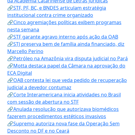
da Academia Catarinense de Letras Jurídicas
🔗STF, PF, BC, e BNDES articulam estratégia
institucional contra crime organizado
🔗Cinco agremiações políticas exibem programas
nesta semana
🔗STF garante agravo interno após ação da OAB
🔗STJ preserva bem de família ainda financiado, diz
Marcello Perino
🔗Petróleo na Amazônia vira disputa judicial no Pará
🔗Motta destaca papel da Câmara na aprovação do
ECA Digital
🔗OAB contesta lei que veda pedido de recuperação
judicial a devedor contumaz
🔗Corte Interamericana inicia atividades no Brasil
com sessão de abertura no STF
🔗Anulada resolução que autorizava biomédicos
fazerem procedimentos estéticos invasivos
🔗Supremo autoriza nova fase da Operação Sem
Desconto no DF e no Ceará