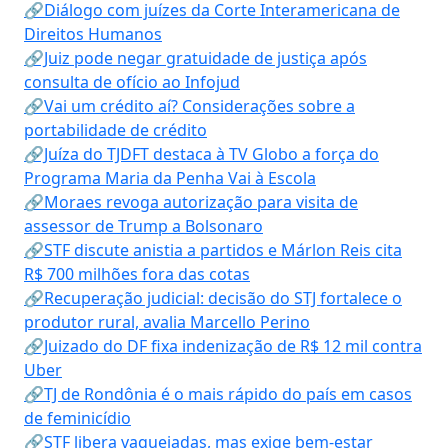
🔗Diálogo com juízes da Corte Interamericana de
Direitos Humanos
🔗Juiz pode negar gratuidade de justiça após
consulta de ofício ao Infojud
🔗Vai um crédito aí? Considerações sobre a
portabilidade de crédito
🔗Juíza do TJDFT destaca à TV Globo a força do
Programa Maria da Penha Vai à Escola
🔗Moraes revoga autorização para visita de
assessor de Trump a Bolsonaro
🔗STF discute anistia a partidos e Márlon Reis cita
R$ 700 milhões fora das cotas
🔗Recuperação judicial: decisão do STJ fortalece o
produtor rural, avalia Marcello Perino
🔗Juizado do DF fixa indenização de R$ 12 mil contra
Uber
🔗TJ de Rondônia é o mais rápido do país em casos
de feminicídio
🔗STF libera vaquejadas, mas exige bem-estar