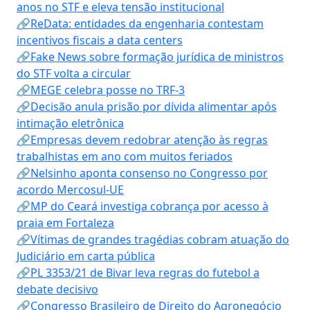
anos no STF e eleva tensão institucional
🔗ReData: entidades da engenharia contestam
incentivos fiscais a data centers
🔗Fake News sobre formação jurídica de ministros
do STF volta a circular
🔗MEGE celebra posse no TRF-3
🔗Decisão anula prisão por dívida alimentar após
intimação eletrônica
🔗Empresas devem redobrar atenção às regras
trabalhistas em ano com muitos feriados
🔗Nelsinho aponta consenso no Congresso por
acordo Mercosul-UE
🔗MP do Ceará investiga cobrança por acesso à
praia em Fortaleza
🔗Vítimas de grandes tragédias cobram atuação do
Judiciário em carta pública
🔗PL 3353/21 de Bivar leva regras do futebol a
debate decisivo
🔗Congresso Brasileiro de Direito do Agronegócio