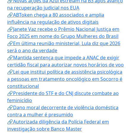
🔗Novas ações da Azul estreiam na B3 após avanço
na recuperação judicial nos EUA
🔗ABToken chega a 80 associados e amplia
influência na regulação de ativos digitais
🔗Janete Vaz recebe o Prêmio Nacional Justiça em
Foco 2025 em nome do Grupo Mulheres do Brasil
🔗Em última reunião ministerial, Lula diz que 2026
será o ano da verdade
🔗Mantida sentença que impede a ANAC de exigir
certidão fiscal para autorizar novos horários de voo
🔗Lei que institui política de assistência psicológica
a pessoas em tratamento oncológico em Socorro é
constitucional
🔗Presidente do STF e do CNJ discute combate ao
feminicídio
🔗Dano moral decorrente de violência doméstica
contra a mulher é presumido
🔗Autorizada diligência da Polícia Federal em
investigação sobre Banco Master