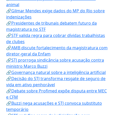
animal
🔗Gilmar Mendes exige dados do MP do Rio sobre
indenizações
🔗Presidentes de tribunais debatem futuro da
magistratura no STF
🔗STF valida regra para cobrar dívidas trabalhistas
de clubes
🔗AMB discute fortalecimento da magistratura com
diretor-geral da Enfam
🔗STJ prorroga sindicância sobre acusação contra
ministro Marco Buzzi
🔗Governança natural sobre a inteligência artificial
🔗Decisão do STJ transforma resgate de seguro de
vida em ativo penhorável
🔗Debate sobre Profimed expõe disputa entre MEC
e CFM
🔗Buzzi nega acusações e STJ convoca substituto
temporário