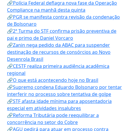
🔗Polícia Federal deflagra nova fase da Operação
Compliance na manhã desta quinta
🔗PGR se manifesta contra revisão da condenação
de Bolsonaro
🔗2ª Turma do STF confirma prisão preventiva de
pai e primo de Daniel Vorcaro
🔗Zanin nega pedido da ABAC para suspender
destinação de recursos de consórcios ao Novo
Desenrola Brasil
🔗CESTF realiza primeira audiência acadêmica
regional
🔗O que está acontecendo hoje no Brasil
🔗Supremo condena Eduardo Bolsonaro por tentar
interferir no processo sobre tentativa de golpe
🔗STF afasta idade mínima para aposentadoria
especial em atividades insalubres
🔗Reforma Tributária pode reequilibrar a
concorrência no setor do Cobre
🔗AGU pedirá para atuar em processo contra