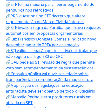
🔗STF forma maioria para liberar pagamento de
penduricalhos retroativos
🔗PRD questiona no STF decreto que altera
regulamentação do Marco Civil da Internet
🔗STF invalida regra da Paraíba que fixava reajustes
automáticos em propostas orçamentárias
🔗Juiz Francisco Donizete Gomes é indicado novo
desembargador do TRF4 por aclamação
🔗STJ valida alienação por iniciativa particular que
não seguiu o artigo 880 do CPC
🔗OAB pede ao STJ revisão de regra que permite
voto sem acompanhamento da sustentação oral
🔗Consulta pública vai ouvir sociedade sobre
transparência da remuneração da magistratura
🔗A aplicação das legislações na educação
antirracista deve ser objetivo de todo o Judiciário
🔗Marcello Perino alerta produtores rurais em
afiliada do SBT