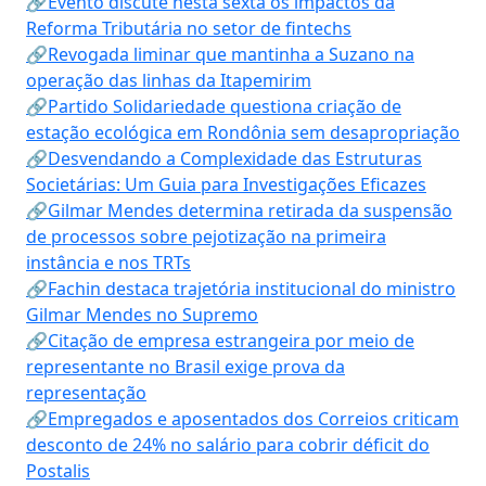
🔗Evento discute nesta sexta os impactos da
Reforma Tributária no setor de fintechs
🔗Revogada liminar que mantinha a Suzano na
operação das linhas da Itapemirim
🔗Partido Solidariedade questiona criação de
estação ecológica em Rondônia sem desapropriação
🔗Desvendando a Complexidade das Estruturas
Societárias: Um Guia para Investigações Eficazes
🔗Gilmar Mendes determina retirada da suspensão
de processos sobre pejotização na primeira
instância e nos TRTs
🔗Fachin destaca trajetória institucional do ministro
Gilmar Mendes no Supremo
🔗Citação de empresa estrangeira por meio de
representante no Brasil exige prova da
representação
🔗Empregados e aposentados dos Correios criticam
desconto de 24% no salário para cobrir déficit do
Postalis