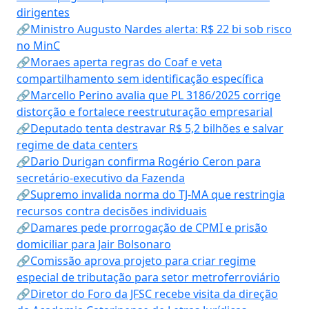
dirigentes
🔗Ministro Augusto Nardes alerta: R$ 22 bi sob risco
no MinC
🔗Moraes aperta regras do Coaf e veta
compartilhamento sem identificação específica
🔗Marcello Perino avalia que PL 3186/2025 corrige
distorção e fortalece reestruturação empresarial
🔗Deputado tenta destravar R$ 5,2 bilhões e salvar
regime de data centers
🔗Dario Durigan confirma Rogério Ceron para
secretário-executivo da Fazenda
🔗Supremo invalida norma do TJ-MA que restringia
recursos contra decisões individuais
🔗Damares pede prorrogação de CPMI e prisão
domiciliar para Jair Bolsonaro
🔗Comissão aprova projeto para criar regime
especial de tributação para setor metroferroviário
🔗Diretor do Foro da JFSC recebe visita da direção