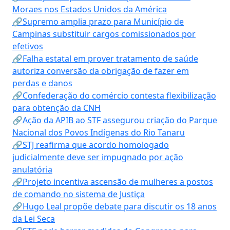
Moraes nos Estados Unidos da América
🔗Supremo amplia prazo para Município de
Campinas substituir cargos comissionados por
efetivos
🔗Falha estatal em prover tratamento de saúde
autoriza conversão da obrigação de fazer em
perdas e danos
🔗Confederação do comércio contesta flexibilização
para obtenção da CNH
🔗Ação da APIB ao STF assegurou criação do Parque
Nacional dos Povos Indígenas do Rio Tanaru
🔗STJ reafirma que acordo homologado
judicialmente deve ser impugnado por ação
anulatória
🔗Projeto incentiva ascensão de mulheres a postos
de comando no sistema de Justiça
🔗Hugo Leal propõe debate para discutir os 18 anos
da Lei Seca