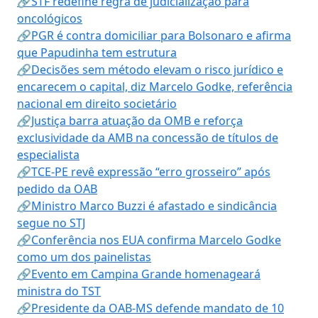
🔗STF redefine regra de judicialização para
oncológicos
🔗PGR é contra domiciliar para Bolsonaro e afirma
que Papudinha tem estrutura
🔗Decisões sem método elevam o risco jurídico e
encarecem o capital, diz Marcelo Godke, referência
nacional em direito societário
🔗Justiça barra atuação da OMB e reforça
exclusividade da AMB na concessão de títulos de
especialista
🔗TCE-PE revê expressão “erro grosseiro” após
pedido da OAB
🔗Ministro Marco Buzzi é afastado e sindicância
segue no STJ
🔗Conferência nos EUA confirma Marcelo Godke
como um dos painelistas
🔗Evento em Campina Grande homenageará
ministra do TST
🔗Presidente da OAB-MS defende mandato de 10