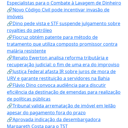
Especialistas para o Combate à Lavagem de Dinheiro
🔗Novo Código Civil pode incentivar invasão de
imóveis
🔗Dino pede vista e STF suspende julgamento sobre
royalties do petróleo
🔗Fiocruz obtém patente para método de
tratamento que utiliza composto promissor contra
malária resistente
🔗Renato Ewerton analisa reforma tributária e
recuperação judicial: o fim de uma era do improviso
🔗Justiça Federal afasta IR sobre juros de mora de
URV e garante restituição a servidores na Bahia
🔗Flávio Dino convoca audiência para discutir
eficiência da destinação de emendas para realização
de políticas públicas
🔗Tribunal valida arrematação de imóvel em leilão
apesar do pagamento fora do prazo
🔗Aprovada indicação da desembargadora
Margareth Costa para o TST