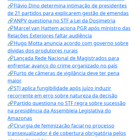
🔗Flávio Dino determina intimação de presidentes
de 21 partidos para explicarem gestão de emendas
🔗ANPV questiona no STF a Lei da Dosimetria
🔗Marcel van Hattem aciona PGR após ministro das
Relações Exteriores faltar audiência
🔗Hugo Motta anuncia acordo com governo sobre
dívidas dos produtores rurais
🔗Lançada Rede Nacional de Magistrados para
enfrentar avanço do crime organizado no país
🔗Furto de câmeras de vigilância deve ter pena
maior
🔗STJ aplica fungibilidade após juízo induzir
recorrente em erro sobre natureza da decisão
🔗Partido questiona no STF regra sobre sucessão
na presidência da Assembleia Legislativa do
Amazonas
🔗Cirurgia de feminização facial no processo
transexualizador é de cobertura obrigatória pelos