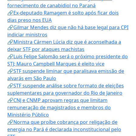
fornecimento de canabidiol no Paraná
🔗Ex-deputado Ramagem é solto após ficar dois
dias preso nos EUA
🔗Gilmar Mendes diz que não há base legal para CPI
indiciar ministros
🔗Ministra Cármen Lúcia diz que é aconselhada a
deixar STF por ataques machistas
🔗Luis Felipe Salomão será o próximo presidente do
STJ; Mauro Campbell Marques é eleito vice
🔗STF suspende liminar que paralisava emissão de
alvarás em São Paulo
🔗STF suspende análise sobre formato de eleições
suplementares para governador do Rio de Janeiro
🔗CNJ e CNMP aprovam regras que limitam
remuneração de magistrados e membros do
Ministério Público
🔗Norma que proíbe cobrança por religação de
energia no Pará é declarada inconstitucional pelo