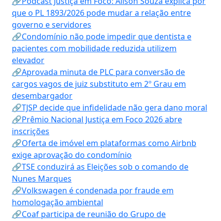
🔗Podcast Justiça em Foco: Alison Souza explica por
que o PL 1893/2026 pode mudar a relação entre
governo e servidores
🔗Condomínio não pode impedir que dentista e
pacientes com mobilidade reduzida utilizem
elevador
🔗Aprovada minuta de PLC para conversão de
cargos vagos de juiz substituto em 2º Grau em
desembargador
🔗TJSP decide que infidelidade não gera dano moral
🔗Prêmio Nacional Justiça em Foco 2026 abre
inscrições
🔗Oferta de imóvel em plataformas como Airbnb
exige aprovação do condomínio
🔗TSE conduzirá as Eleições sob o comando de
Nunes Marques
🔗Volkswagen é condenada por fraude em
homologação ambiental
🔗Coaf participa de reunião do Grupo de