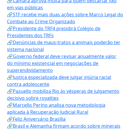
🔗Câmara aprova multa para quem descartar lixo
em vias públicas
🔗STF recebe mais duas ações sobre Marco Legal do
Combate ao Crime Organizado
🔗Presidente do TRF4 presidirá Colégio de
Presidentes dos TRFs
🔗Denúncias de maus-tratos a animais poderão ter
sistema nacional
🔗Governo federal deve revisar anualmente valor
do mínimo existencial em negociações de
superendividamento
🔗Justiça especializada deve julgar injúria racial
contra adolescente
🔗Pazuello mobiliza Rio às vésperas de julgamento
decisivo sobre royalties
🔗Marcello Perino analisa nova metodologia
aplicada à Recuperação Judicial Rural
🔗Feliz Aniversário Brasília
🔗Brasil e Alemanha firmam acordo sobre minerais