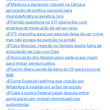
🔗Médicos e pacientes cobram na Câmara
aprovação de política nacional para
imunodeficiência genética rara
🔗Partido questiona no STF operações com
empresa de mineração de terras raras
🔗STJ: maconha para uso pessoal deixa de ser crime,
mas não escapa da punição na prisão
🔗Caso Messias: rejeição no Senado expõe falha de
articulação de Lula com Davi
🔗Associação dos Magistrados pede prazo maior
para limitar penduricalhos
🔗Fachin libera venda de bens do DF para socorrer
BRB
🔗Corte Especial reafirma que citação por
WhatsApp é inválida em ações de estado
🔗Cabe à Justiça Federal julgar disputa entre
particulares por imóvel reivindicado por
quilombolas