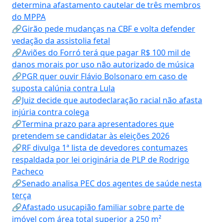
determina afastamento cautelar de três membros
do MPPA
🔗Girão pede mudanças na CBF e volta defender
vedação da assistolia fetal
🔗Aviões do Forró terá que pagar R$ 100 mil de
danos morais por uso não autorizado de música
🔗PGR quer ouvir Flávio Bolsonaro em caso de
suposta calúnia contra Lula
🔗Juiz decide que autodeclaração racial não afasta
injúria contra colega
🔗Termina prazo para apresentadores que
pretendem se candidatar às eleições 2026
🔗RF divulga 1ª lista de devedores contumazes
respaldada por lei originária de PLP de Rodrigo
Pacheco
🔗Senado analisa PEC dos agentes de saúde nesta
terça
🔗Afastado usucapião familiar sobre parte de
imóvel com área total superior a 250 m²