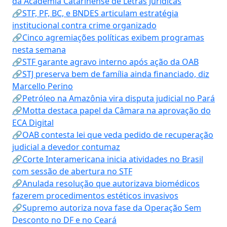
da Academia Catarinense de Letras Jurídicas
🔗STF, PF, BC, e BNDES articulam estratégia
institucional contra crime organizado
🔗Cinco agremiações políticas exibem programas
nesta semana
🔗STF garante agravo interno após ação da OAB
🔗STJ preserva bem de família ainda financiado, diz
Marcello Perino
🔗Petróleo na Amazônia vira disputa judicial no Pará
🔗Motta destaca papel da Câmara na aprovação do
ECA Digital
🔗OAB contesta lei que veda pedido de recuperação
judicial a devedor contumaz
🔗Corte Interamericana inicia atividades no Brasil
com sessão de abertura no STF
🔗Anulada resolução que autorizava biomédicos
fazerem procedimentos estéticos invasivos
🔗Supremo autoriza nova fase da Operação Sem
Desconto no DF e no Ceará