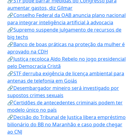
🔗STF pode barrar medidas do Congresso para
aumentar gastos, diz Gilmar
🔗Conselho Federal da OAB anuncia plano nacional
para integrar inteligência artificial à advocacia
🔗Supremo suspende julgamento de recursos de
big techs
🔗Banco de boas práticas na proteção da mulher é
aprovado na CDH
🔗Justiça recoloca Aldo Rebelo no jogo presidencial
pelo Democracia Cristã
🔗STF derruba exigência de licença ambiental para
antenas de telefonia em Goiás
🔗Desembargador mineiro será investigado por
supostos crimes sexuais
🔗Certidões de antecedentes criminais podem ter
modelo único no país
🔗Decisão do Tribunal de Justiça libera empréstimo
bilionário do BB no Maranhão e caso pode chegar
ao CNJ