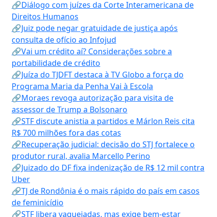
🔗Diálogo com juízes da Corte Interamericana de
Direitos Humanos
🔗Juiz pode negar gratuidade de justiça após
consulta de ofício ao Infojud
🔗Vai um crédito aí? Considerações sobre a
portabilidade de crédito
🔗Juíza do TJDFT destaca à TV Globo a força do
Programa Maria da Penha Vai à Escola
🔗Moraes revoga autorização para visita de
assessor de Trump a Bolsonaro
🔗STF discute anistia a partidos e Márlon Reis cita
R$ 700 milhões fora das cotas
🔗Recuperação judicial: decisão do STJ fortalece o
produtor rural, avalia Marcello Perino
🔗Juizado do DF fixa indenização de R$ 12 mil contra
Uber
🔗TJ de Rondônia é o mais rápido do país em casos
de feminicídio
🔗STF libera vaquejadas, mas exige bem-estar