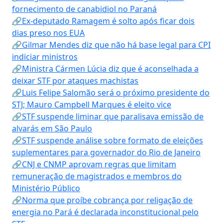
fornecimento de canabidiol no Paraná
🔗Ex-deputado Ramagem é solto após ficar dois
dias preso nos EUA
🔗Gilmar Mendes diz que não há base legal para CPI
indiciar ministros
🔗Ministra Cármen Lúcia diz que é aconselhada a
deixar STF por ataques machistas
🔗Luis Felipe Salomão será o próximo presidente do
STJ; Mauro Campbell Marques é eleito vice
🔗STF suspende liminar que paralisava emissão de
alvarás em São Paulo
🔗STF suspende análise sobre formato de eleições
suplementares para governador do Rio de Janeiro
🔗CNJ e CNMP aprovam regras que limitam
remuneração de magistrados e membros do
Ministério Público
🔗Norma que proíbe cobrança por religação de
energia no Pará é declarada inconstitucional pelo