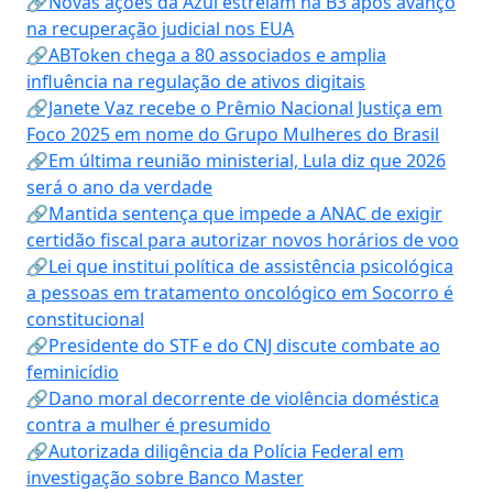
🔗Novas ações da Azul estreiam na B3 após avanço
na recuperação judicial nos EUA
🔗ABToken chega a 80 associados e amplia
influência na regulação de ativos digitais
🔗Janete Vaz recebe o Prêmio Nacional Justiça em
Foco 2025 em nome do Grupo Mulheres do Brasil
🔗Em última reunião ministerial, Lula diz que 2026
será o ano da verdade
🔗Mantida sentença que impede a ANAC de exigir
certidão fiscal para autorizar novos horários de voo
🔗Lei que institui política de assistência psicológica
a pessoas em tratamento oncológico em Socorro é
constitucional
🔗Presidente do STF e do CNJ discute combate ao
feminicídio
🔗Dano moral decorrente de violência doméstica
contra a mulher é presumido
🔗Autorizada diligência da Polícia Federal em
investigação sobre Banco Master