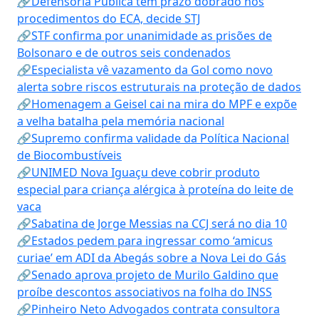
🔗Defensoria Pública tem prazo dobrado nos
procedimentos do ECA, decide STJ
🔗STF confirma por unanimidade as prisões de
Bolsonaro e de outros seis condenados
🔗Especialista vê vazamento da Gol como novo
alerta sobre riscos estruturais na proteção de dados
🔗Homenagem a Geisel cai na mira do MPF e expõe
a velha batalha pela memória nacional
🔗Supremo confirma validade da Política Nacional
de Biocombustíveis
🔗UNIMED Nova Iguaçu deve cobrir produto
especial para criança alérgica à proteína do leite de
vaca
🔗Sabatina de Jorge Messias na CCJ será no dia 10
🔗Estados pedem para ingressar como ‘amicus
curiae’ em ADI da Abegás sobre a Nova Lei do Gás
🔗Senado aprova projeto de Murilo Galdino que
proíbe descontos associativos na folha do INSS
🔗Pinheiro Neto Advogados contrata consultora