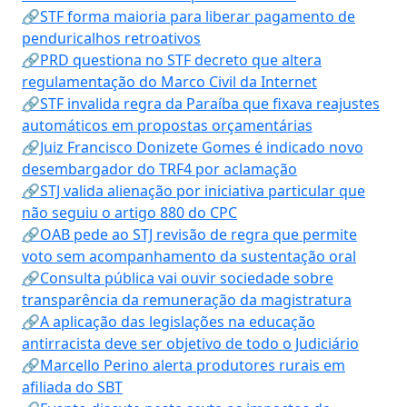
🔗STF forma maioria para liberar pagamento de
penduricalhos retroativos
🔗PRD questiona no STF decreto que altera
regulamentação do Marco Civil da Internet
🔗STF invalida regra da Paraíba que fixava reajustes
automáticos em propostas orçamentárias
🔗Juiz Francisco Donizete Gomes é indicado novo
desembargador do TRF4 por aclamação
🔗STJ valida alienação por iniciativa particular que
não seguiu o artigo 880 do CPC
🔗OAB pede ao STJ revisão de regra que permite
voto sem acompanhamento da sustentação oral
🔗Consulta pública vai ouvir sociedade sobre
transparência da remuneração da magistratura
🔗A aplicação das legislações na educação
antirracista deve ser objetivo de todo o Judiciário
🔗Marcello Perino alerta produtores rurais em
afiliada do SBT