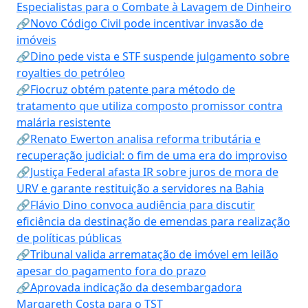
Especialistas para o Combate à Lavagem de Dinheiro
🔗Novo Código Civil pode incentivar invasão de
imóveis
🔗Dino pede vista e STF suspende julgamento sobre
royalties do petróleo
🔗Fiocruz obtém patente para método de
tratamento que utiliza composto promissor contra
malária resistente
🔗Renato Ewerton analisa reforma tributária e
recuperação judicial: o fim de uma era do improviso
🔗Justiça Federal afasta IR sobre juros de mora de
URV e garante restituição a servidores na Bahia
🔗Flávio Dino convoca audiência para discutir
eficiência da destinação de emendas para realização
de políticas públicas
🔗Tribunal valida arrematação de imóvel em leilão
apesar do pagamento fora do prazo
🔗Aprovada indicação da desembargadora
Margareth Costa para o TST