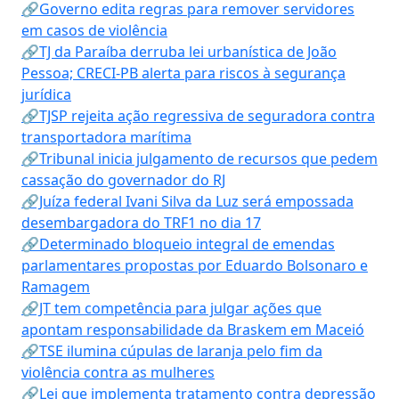
🔗Governo edita regras para remover servidores
em casos de violência
🔗TJ da Paraíba derruba lei urbanística de João
Pessoa; CRECI-PB alerta para riscos à segurança
jurídica
🔗TJSP rejeita ação regressiva de seguradora contra
transportadora marítima
🔗Tribunal inicia julgamento de recursos que pedem
cassação do governador do RJ
🔗Juíza federal Ivani Silva da Luz será empossada
desembargadora do TRF1 no dia 17
🔗Determinado bloqueio integral de emendas
parlamentares propostas por Eduardo Bolsonaro e
Ramagem
🔗JT tem competência para julgar ações que
apontam responsabilidade da Braskem em Maceió
🔗TSE ilumina cúpulas de laranja pelo fim da
violência contra as mulheres
🔗Lei que implementa tratamento contra depressão