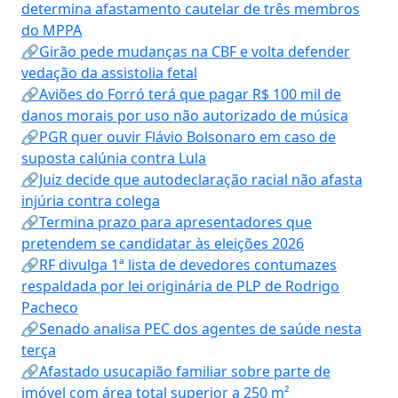
determina afastamento cautelar de três membros
do MPPA
🔗Girão pede mudanças na CBF e volta defender
vedação da assistolia fetal
🔗Aviões do Forró terá que pagar R$ 100 mil de
danos morais por uso não autorizado de música
🔗PGR quer ouvir Flávio Bolsonaro em caso de
suposta calúnia contra Lula
🔗Juiz decide que autodeclaração racial não afasta
injúria contra colega
🔗Termina prazo para apresentadores que
pretendem se candidatar às eleições 2026
🔗RF divulga 1ª lista de devedores contumazes
respaldada por lei originária de PLP de Rodrigo
Pacheco
🔗Senado analisa PEC dos agentes de saúde nesta
terça
🔗Afastado usucapião familiar sobre parte de
imóvel com área total superior a 250 m²