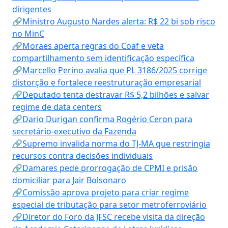
dirigentes
🔗Ministro Augusto Nardes alerta: R$ 22 bi sob risco
no MinC
🔗Moraes aperta regras do Coaf e veta
compartilhamento sem identificação específica
🔗Marcello Perino avalia que PL 3186/2025 corrige
distorção e fortalece reestruturação empresarial
🔗Deputado tenta destravar R$ 5,2 bilhões e salvar
regime de data centers
🔗Dario Durigan confirma Rogério Ceron para
secretário-executivo da Fazenda
🔗Supremo invalida norma do TJ-MA que restringia
recursos contra decisões individuais
🔗Damares pede prorrogação de CPMI e prisão
domiciliar para Jair Bolsonaro
🔗Comissão aprova projeto para criar regime
especial de tributação para setor metroferroviário
🔗Diretor do Foro da JFSC recebe visita da direção