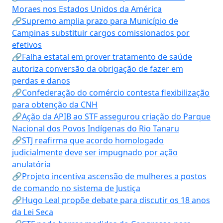
Moraes nos Estados Unidos da América
🔗Supremo amplia prazo para Município de
Campinas substituir cargos comissionados por
efetivos
🔗Falha estatal em prover tratamento de saúde
autoriza conversão da obrigação de fazer em
perdas e danos
🔗Confederação do comércio contesta flexibilização
para obtenção da CNH
🔗Ação da APIB ao STF assegurou criação do Parque
Nacional dos Povos Indígenas do Rio Tanaru
🔗STJ reafirma que acordo homologado
judicialmente deve ser impugnado por ação
anulatória
🔗Projeto incentiva ascensão de mulheres a postos
de comando no sistema de Justiça
🔗Hugo Leal propõe debate para discutir os 18 anos
da Lei Seca