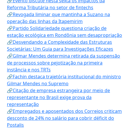
🔗Evento discute nesta sexta os impactos da
Reforma Tributária no setor de fintechs
🔗Revogada liminar que mantinha a Suzano na
operação das linhas da Itapemirim
🔗Partido Solidariedade questiona criação de
estação ecológica em Rondônia sem desapropriação
🔗Desvendando a Complexidade das Estruturas
Societárias: Um Guia para Investigações Eficazes
🔗Gilmar Mendes determina retirada da suspensão
de processos sobre pejotização na primeira
instância e nos TRTs
🔗Fachin destaca trajetória institucional do ministro
Gilmar Mendes no Supremo
🔗Citação de empresa estrangeira por meio de
representante no Brasil exige prova da
representação
🔗Empregados e aposentados dos Correios criticam
desconto de 24% no salário para cobrir déficit do
Postalis