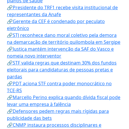
planos de saúde
🔗Presidente do TRF1 recebe visita institucional de
representantes da Anafe
🔗Gerente da CEF é condenado por peculato
eletrônico
🔗STJ reconhece dano moral coletivo pela demora
na demarcação de território quilombola em Sergipe
🔗Justiça mantém intervenção da SAF do Vasco e
nomeia novo interventor
🔗STF valida regras que destinam 30% dos fundos
eleitorais para candidaturas de pessoas pretas e
pardas
🔗PDT aciona STF contra poder monocrático no
TCE-RS
🔗Marcello Perino explica quando dívida fiscal pode
levar uma empresa à falência
🔗Defensores pedem regras mais rígidas para
publicidade das bets
🔗CNMP instaura processos disciplinares e