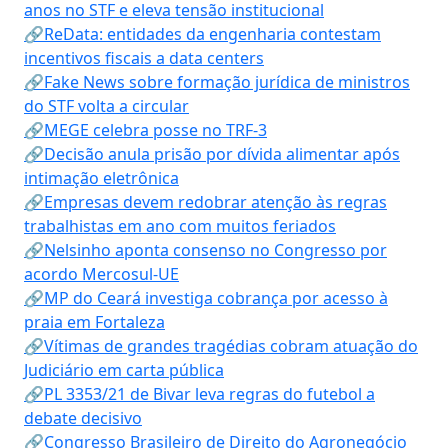
anos no STF e eleva tensão institucional
🔗ReData: entidades da engenharia contestam
incentivos fiscais a data centers
🔗Fake News sobre formação jurídica de ministros
do STF volta a circular
🔗MEGE celebra posse no TRF-3
🔗Decisão anula prisão por dívida alimentar após
intimação eletrônica
🔗Empresas devem redobrar atenção às regras
trabalhistas em ano com muitos feriados
🔗Nelsinho aponta consenso no Congresso por
acordo Mercosul-UE
🔗MP do Ceará investiga cobrança por acesso à
praia em Fortaleza
🔗Vítimas de grandes tragédias cobram atuação do
Judiciário em carta pública
🔗PL 3353/21 de Bivar leva regras do futebol a
debate decisivo
🔗Congresso Brasileiro de Direito do Agronegócio