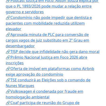
🔗Podcast Justiça em Foco: Alison Souza explica por
que o PL 1893/2026 pode mudar a relação entre
governo e servidores
🔗Condomínio não pode impedir que dentista e
pacientes com mobilidade reduzida utilizem
elevador
🔗Aprovada minuta de PLC para conversão de
cargos vagos de juiz substituto em 2º Grau em
desembargador
🔗TJSP decide que infidelidade não gera dano moral
🔗Prêmio Nacional Justiça em Foco 2026 abre
inscrições
🔗Oferta de imóvel em plataformas como Airbnb
exige aprovação do condomínio
🔗TSE conduzirá as Eleições sob o comando de
Nunes Marques
🔗Volkswagen é condenada por fraude em
homologação ambiental
🔗Coaf participa de reunião do Grupo de