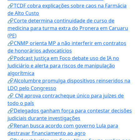
🔗TCDF cobra explicações sobre caos na Farmácia
de Alto Custo
🔗Corte determina continuidade de curso de
medicina para turma extra do Pronera em Caruaru
(PE)
🔗CNMP orienta MP a não interferir em contratos
de honorários advocatícios
🔗Podcast Justiça em Foco debate uso de IA no
Judiciário e alerta para riscos de manipulação
algorítmica
🔗Alcolumbre promulga dispositivos reinseridos na
LDO pelo Congresso
🔗 CNJ aprova contracheque único para juízes de
todo o país
🔗Delegados ganham força para contestar decisões
judiciais durante investigações
🔗Renan busca acordo com governo Lula para
destravar financiamento ao agro