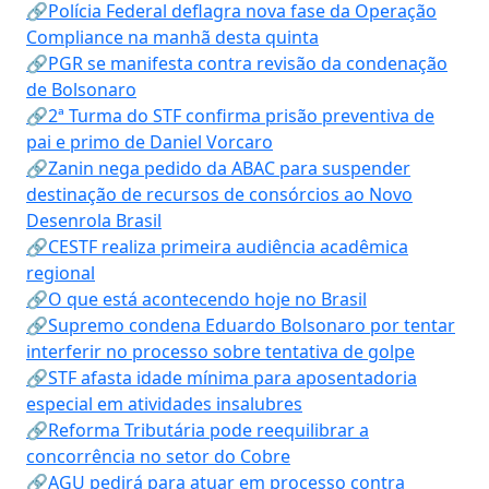
🔗Polícia Federal deflagra nova fase da Operação
Compliance na manhã desta quinta
🔗PGR se manifesta contra revisão da condenação
de Bolsonaro
🔗2ª Turma do STF confirma prisão preventiva de
pai e primo de Daniel Vorcaro
🔗Zanin nega pedido da ABAC para suspender
destinação de recursos de consórcios ao Novo
Desenrola Brasil
🔗CESTF realiza primeira audiência acadêmica
regional
🔗O que está acontecendo hoje no Brasil
🔗Supremo condena Eduardo Bolsonaro por tentar
interferir no processo sobre tentativa de golpe
🔗STF afasta idade mínima para aposentadoria
especial em atividades insalubres
🔗Reforma Tributária pode reequilibrar a
concorrência no setor do Cobre
🔗AGU pedirá para atuar em processo contra