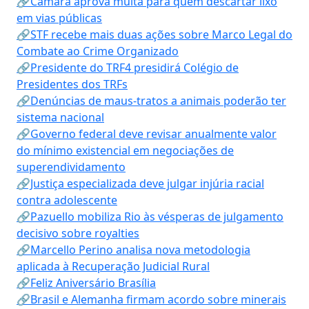
🔗Câmara aprova multa para quem descartar lixo
em vias públicas
🔗STF recebe mais duas ações sobre Marco Legal do
Combate ao Crime Organizado
🔗Presidente do TRF4 presidirá Colégio de
Presidentes dos TRFs
🔗Denúncias de maus-tratos a animais poderão ter
sistema nacional
🔗Governo federal deve revisar anualmente valor
do mínimo existencial em negociações de
superendividamento
🔗Justiça especializada deve julgar injúria racial
contra adolescente
🔗Pazuello mobiliza Rio às vésperas de julgamento
decisivo sobre royalties
🔗Marcello Perino analisa nova metodologia
aplicada à Recuperação Judicial Rural
🔗Feliz Aniversário Brasília
🔗Brasil e Alemanha firmam acordo sobre minerais