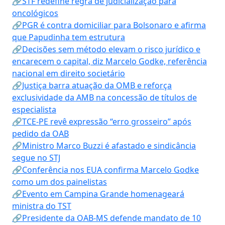
🔗STF redefine regra de judicialização para
oncológicos
🔗PGR é contra domiciliar para Bolsonaro e afirma
que Papudinha tem estrutura
🔗Decisões sem método elevam o risco jurídico e
encarecem o capital, diz Marcelo Godke, referência
nacional em direito societário
🔗Justiça barra atuação da OMB e reforça
exclusividade da AMB na concessão de títulos de
especialista
🔗TCE-PE revê expressão “erro grosseiro” após
pedido da OAB
🔗Ministro Marco Buzzi é afastado e sindicância
segue no STJ
🔗Conferência nos EUA confirma Marcelo Godke
como um dos painelistas
🔗Evento em Campina Grande homenageará
ministra do TST
🔗Presidente da OAB-MS defende mandato de 10