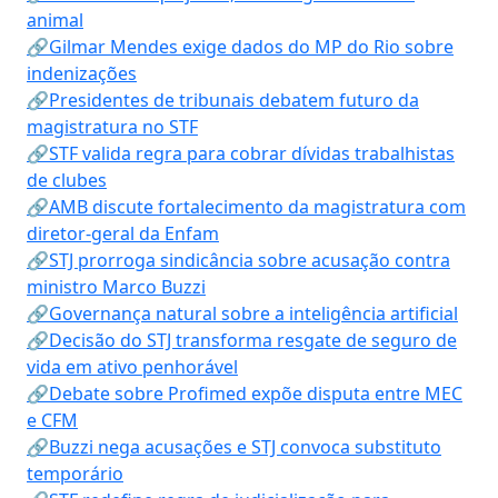
animal
🔗Gilmar Mendes exige dados do MP do Rio sobre
indenizações
🔗Presidentes de tribunais debatem futuro da
magistratura no STF
🔗STF valida regra para cobrar dívidas trabalhistas
de clubes
🔗AMB discute fortalecimento da magistratura com
diretor-geral da Enfam
🔗STJ prorroga sindicância sobre acusação contra
ministro Marco Buzzi
🔗Governança natural sobre a inteligência artificial
🔗Decisão do STJ transforma resgate de seguro de
vida em ativo penhorável
🔗Debate sobre Profimed expõe disputa entre MEC
e CFM
🔗Buzzi nega acusações e STJ convoca substituto
temporário