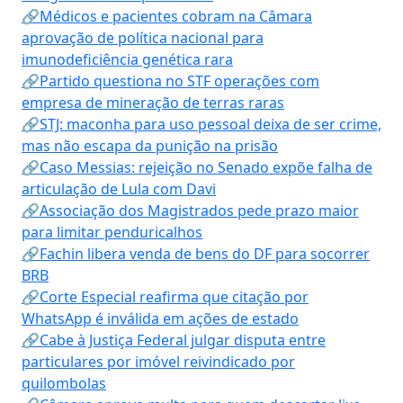
🔗Médicos e pacientes cobram na Câmara
aprovação de política nacional para
imunodeficiência genética rara
🔗Partido questiona no STF operações com
empresa de mineração de terras raras
🔗STJ: maconha para uso pessoal deixa de ser crime,
mas não escapa da punição na prisão
🔗Caso Messias: rejeição no Senado expõe falha de
articulação de Lula com Davi
🔗Associação dos Magistrados pede prazo maior
para limitar penduricalhos
🔗Fachin libera venda de bens do DF para socorrer
BRB
🔗Corte Especial reafirma que citação por
WhatsApp é inválida em ações de estado
🔗Cabe à Justiça Federal julgar disputa entre
particulares por imóvel reivindicado por
quilombolas