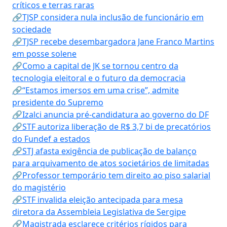
críticos e terras raras
🔗TJSP considera nula inclusão de funcionário em
sociedade
🔗TJSP recebe desembargadora Jane Franco Martins
em posse solene
🔗Como a capital de JK se tornou centro da
tecnologia eleitoral e o futuro da democracia
🔗“Estamos imersos em uma crise”, admite
presidente do Supremo
🔗Izalci anuncia pré-candidatura ao governo do DF
🔗STF autoriza liberação de R$ 3,7 bi de precatórios
do Fundef a estados
🔗STJ afasta exigência de publicação de balanço
para arquivamento de atos societários de limitadas
🔗Professor temporário tem direito ao piso salarial
do magistério
🔗STF invalida eleição antecipada para mesa
diretora da Assembleia Legislativa de Sergipe
🔗Magistrada esclarece critérios rígidos para