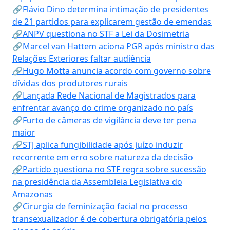
🔗Flávio Dino determina intimação de presidentes
de 21 partidos para explicarem gestão de emendas
🔗ANPV questiona no STF a Lei da Dosimetria
🔗Marcel van Hattem aciona PGR após ministro das
Relações Exteriores faltar audiência
🔗Hugo Motta anuncia acordo com governo sobre
dívidas dos produtores rurais
🔗Lançada Rede Nacional de Magistrados para
enfrentar avanço do crime organizado no país
🔗Furto de câmeras de vigilância deve ter pena
maior
🔗STJ aplica fungibilidade após juízo induzir
recorrente em erro sobre natureza da decisão
🔗Partido questiona no STF regra sobre sucessão
na presidência da Assembleia Legislativa do
Amazonas
🔗Cirurgia de feminização facial no processo
transexualizador é de cobertura obrigatória pelos