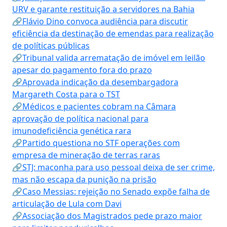
URV e garante restituição a servidores na Bahia
🔗Flávio Dino convoca audiência para discutir
eficiência da destinação de emendas para realização
de políticas públicas
🔗Tribunal valida arrematação de imóvel em leilão
apesar do pagamento fora do prazo
🔗Aprovada indicação da desembargadora
Margareth Costa para o TST
🔗Médicos e pacientes cobram na Câmara
aprovação de política nacional para
imunodeficiência genética rara
🔗Partido questiona no STF operações com
empresa de mineração de terras raras
🔗STJ: maconha para uso pessoal deixa de ser crime,
mas não escapa da punição na prisão
🔗Caso Messias: rejeição no Senado expõe falha de
articulação de Lula com Davi
🔗Associação dos Magistrados pede prazo maior