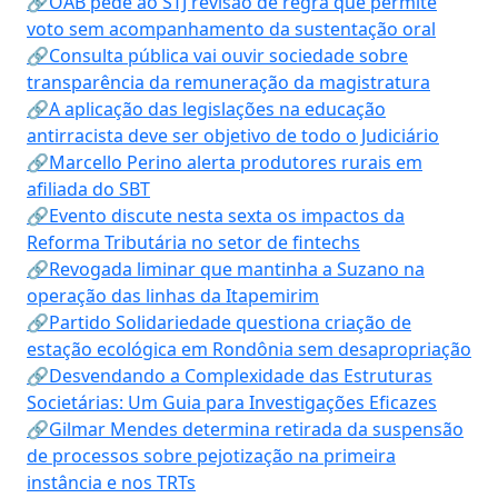
🔗OAB pede ao STJ revisão de regra que permite
voto sem acompanhamento da sustentação oral
🔗Consulta pública vai ouvir sociedade sobre
transparência da remuneração da magistratura
🔗A aplicação das legislações na educação
antirracista deve ser objetivo de todo o Judiciário
🔗Marcello Perino alerta produtores rurais em
afiliada do SBT
🔗Evento discute nesta sexta os impactos da
Reforma Tributária no setor de fintechs
🔗Revogada liminar que mantinha a Suzano na
operação das linhas da Itapemirim
🔗Partido Solidariedade questiona criação de
estação ecológica em Rondônia sem desapropriação
🔗Desvendando a Complexidade das Estruturas
Societárias: Um Guia para Investigações Eficazes
🔗Gilmar Mendes determina retirada da suspensão
de processos sobre pejotização na primeira
instância e nos TRTs