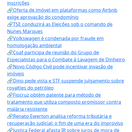
inscrições
🔗Oferta de imóvel em plataformas como Airbnb
exige aprovação do condomínio
🔗TSE conduzirá as Eleições sob o comando de
Nunes Marques
🔗Volkswagen é condenada por fraude em
homologação ambiental
🔗Coaf participa de reunião do Grupo de
Especialistas para o Combate à Lavagem de Dinheiro
🔗Novo Código Civil pode incentivar invasão de
imóveis
🔗Dino pede vista e STF suspende julgamento sobre
royalties do petróleo
🔗Fiocruz obtém patente para método de
tratamento que utiliza composto promissor contra
malária resistente
🔗Renato Ewerton analisa reforma tributária e
recuperação judicial: o fim de uma era do improviso
🔗Justiça Federal afasta IR sobre juros de mora de