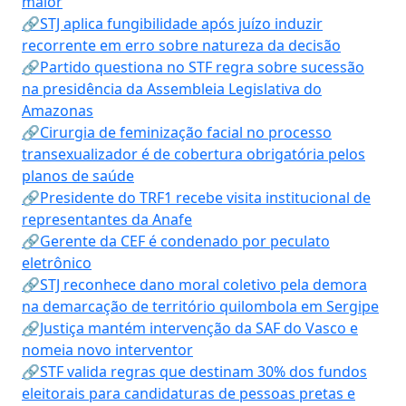
maior
🔗STJ aplica fungibilidade após juízo induzir
recorrente em erro sobre natureza da decisão
🔗Partido questiona no STF regra sobre sucessão
na presidência da Assembleia Legislativa do
Amazonas
🔗Cirurgia de feminização facial no processo
transexualizador é de cobertura obrigatória pelos
planos de saúde
🔗Presidente do TRF1 recebe visita institucional de
representantes da Anafe
🔗Gerente da CEF é condenado por peculato
eletrônico
🔗STJ reconhece dano moral coletivo pela demora
na demarcação de território quilombola em Sergipe
🔗Justiça mantém intervenção da SAF do Vasco e
nomeia novo interventor
🔗STF valida regras que destinam 30% dos fundos
eleitorais para candidaturas de pessoas pretas e