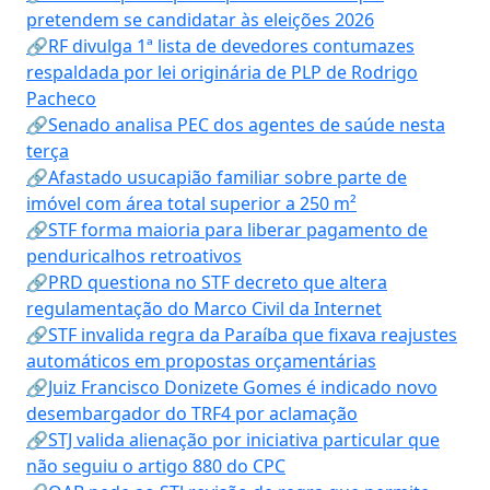
pretendem se candidatar às eleições 2026
🔗RF divulga 1ª lista de devedores contumazes
respaldada por lei originária de PLP de Rodrigo
Pacheco
🔗Senado analisa PEC dos agentes de saúde nesta
terça
🔗Afastado usucapião familiar sobre parte de
imóvel com área total superior a 250 m²
🔗STF forma maioria para liberar pagamento de
penduricalhos retroativos
🔗PRD questiona no STF decreto que altera
regulamentação do Marco Civil da Internet
🔗STF invalida regra da Paraíba que fixava reajustes
automáticos em propostas orçamentárias
🔗Juiz Francisco Donizete Gomes é indicado novo
desembargador do TRF4 por aclamação
🔗STJ valida alienação por iniciativa particular que
não seguiu o artigo 880 do CPC