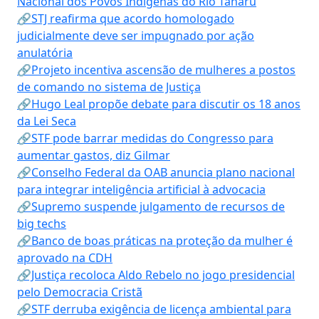
Nacional dos Povos Indígenas do Rio Tanaru
🔗STJ reafirma que acordo homologado
judicialmente deve ser impugnado por ação
anulatória
🔗Projeto incentiva ascensão de mulheres a postos
de comando no sistema de Justiça
🔗Hugo Leal propõe debate para discutir os 18 anos
da Lei Seca
🔗STF pode barrar medidas do Congresso para
aumentar gastos, diz Gilmar
🔗Conselho Federal da OAB anuncia plano nacional
para integrar inteligência artificial à advocacia
🔗Supremo suspende julgamento de recursos de
big techs
🔗Banco de boas práticas na proteção da mulher é
aprovado na CDH
🔗Justiça recoloca Aldo Rebelo no jogo presidencial
pelo Democracia Cristã
🔗STF derruba exigência de licença ambiental para