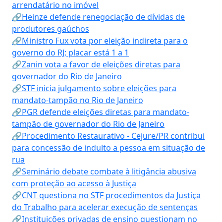
arrendatário no imóvel
🔗Heinze defende renegociação de dívidas de
produtores gaúchos
🔗Ministro Fux vota por eleição indireta para o
governo do RJ; placar está 1 a 1
🔗Zanin vota a favor de eleições diretas para
governador do Rio de Janeiro
🔗STF inicia julgamento sobre eleições para
mandato-tampão no Rio de Janeiro
🔗PGR defende eleições diretas para mandato-
tampão de governador do Rio de Janeiro
🔗Procedimento Restaurativo - Cejure/PR contribui
para concessão de indulto a pessoa em situação de
rua
🔗Seminário debate combate à litigância abusiva
com proteção ao acesso à Justiça
🔗CNT questiona no STF procedimentos da Justiça
do Trabalho para acelerar execução de sentenças
🔗Instituições privadas de ensino questionam no