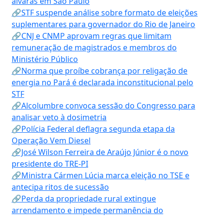
alvarás em São Paulo
🔗STF suspende análise sobre formato de eleições
suplementares para governador do Rio de Janeiro
🔗CNJ e CNMP aprovam regras que limitam
remuneração de magistrados e membros do
Ministério Público
🔗Norma que proíbe cobrança por religação de
energia no Pará é declarada inconstitucional pelo
STF
🔗Alcolumbre convoca sessão do Congresso para
analisar veto à dosimetria
🔗Polícia Federal deflagra segunda etapa da
Operação Vem Diesel
🔗José Wilson Ferreira de Araújo Júnior é o novo
presidente do TRE-PI
🔗Ministra Cármen Lúcia marca eleição no TSE e
antecipa ritos de sucessão
🔗Perda da propriedade rural extingue
arrendamento e impede permanência do