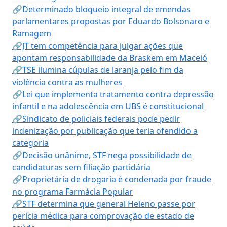
🔗Determinado bloqueio integral de emendas
parlamentares propostas por Eduardo Bolsonaro e
Ramagem
🔗JT tem competência para julgar ações que
apontam responsabilidade da Braskem em Maceió
🔗TSE ilumina cúpulas de laranja pelo fim da
violência contra as mulheres
🔗Lei que implementa tratamento contra depressão
infantil e na adolescência em UBS é constitucional
🔗Sindicato de policiais federais pode pedir
indenização por publicação que teria ofendido a
categoria
🔗Decisão unânime, STF nega possibilidade de
candidaturas sem filiação partidária
🔗Proprietária de drogaria é condenada por fraude
no programa Farmácia Popular
🔗STF determina que general Heleno passe por
perícia médica para comprovação de estado de