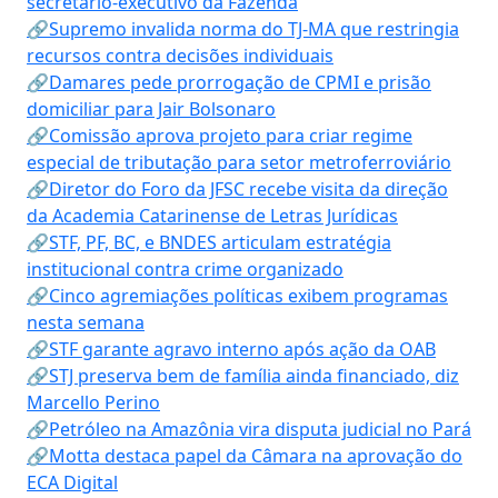
secretário-executivo da Fazenda
🔗Supremo invalida norma do TJ-MA que restringia
recursos contra decisões individuais
🔗Damares pede prorrogação de CPMI e prisão
domiciliar para Jair Bolsonaro
🔗Comissão aprova projeto para criar regime
especial de tributação para setor metroferroviário
🔗Diretor do Foro da JFSC recebe visita da direção
da Academia Catarinense de Letras Jurídicas
🔗STF, PF, BC, e BNDES articulam estratégia
institucional contra crime organizado
🔗Cinco agremiações políticas exibem programas
nesta semana
🔗STF garante agravo interno após ação da OAB
🔗STJ preserva bem de família ainda financiado, diz
Marcello Perino
🔗Petróleo na Amazônia vira disputa judicial no Pará
🔗Motta destaca papel da Câmara na aprovação do
ECA Digital