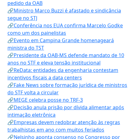
pedido da OAB
🔗Ministro Marco Buzzi é afastado e sindicância
segue no STJ
🔗Conferência nos EUA confirma Marcelo Godke
como um dos painelistas
🔗Evento em Campina Grande homenageará
ministra do TST
🔗Presidente da OAB-MS defende mandato de 10
anos no STF e eleva tensão institucional
🔗ReData: entidades da engenharia contestam
incentivos fiscais a data centers
🔗Fake News sobre formação jurídica de ministros
do STF volta a circular
🔗MEGE celebra posse no TRF-3
🔗Decisão anula prisão por dívida alimentar após
intimação eletrônica
🔗Empresas devem redobrar atenção às regras
trabalhistas em ano com muitos feriados
🔗Nelsinho aponta consenso no Congresso por