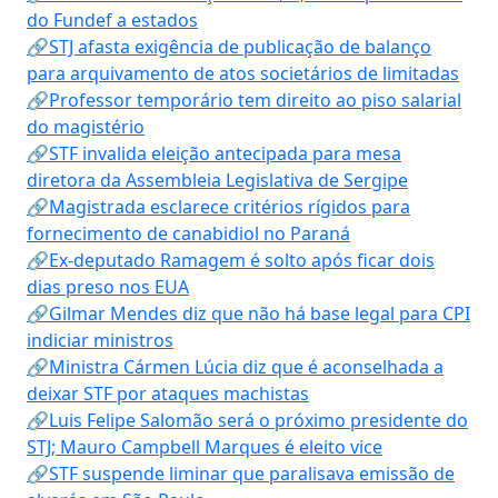
do Fundef a estados
🔗STJ afasta exigência de publicação de balanço
para arquivamento de atos societários de limitadas
🔗Professor temporário tem direito ao piso salarial
do magistério
🔗STF invalida eleição antecipada para mesa
diretora da Assembleia Legislativa de Sergipe
🔗Magistrada esclarece critérios rígidos para
fornecimento de canabidiol no Paraná
🔗Ex-deputado Ramagem é solto após ficar dois
dias preso nos EUA
🔗Gilmar Mendes diz que não há base legal para CPI
indiciar ministros
🔗Ministra Cármen Lúcia diz que é aconselhada a
deixar STF por ataques machistas
🔗Luis Felipe Salomão será o próximo presidente do
STJ; Mauro Campbell Marques é eleito vice
🔗STF suspende liminar que paralisava emissão de