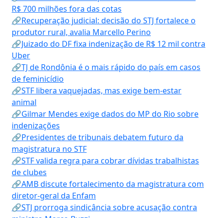
R$ 700 milhões fora das cotas
🔗Recuperação judicial: decisão do STJ fortalece o
produtor rural, avalia Marcello Perino
🔗Juizado do DF fixa indenização de R$ 12 mil contra
Uber
🔗TJ de Rondônia é o mais rápido do país em casos
de feminicídio
🔗STF libera vaquejadas, mas exige bem-estar
animal
🔗Gilmar Mendes exige dados do MP do Rio sobre
indenizações
🔗Presidentes de tribunais debatem futuro da
magistratura no STF
🔗STF valida regra para cobrar dívidas trabalhistas
de clubes
🔗AMB discute fortalecimento da magistratura com
diretor-geral da Enfam
🔗STJ prorroga sindicância sobre acusação contra