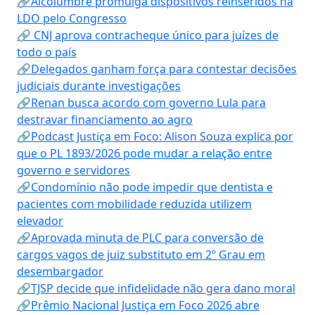
🔗Alcolumbre promulga dispositivos reinseridos na
LDO pelo Congresso
🔗 CNJ aprova contracheque único para juízes de
todo o país
🔗Delegados ganham força para contestar decisões
judiciais durante investigações
🔗Renan busca acordo com governo Lula para
destravar financiamento ao agro
🔗Podcast Justiça em Foco: Alison Souza explica por
que o PL 1893/2026 pode mudar a relação entre
governo e servidores
🔗Condomínio não pode impedir que dentista e
pacientes com mobilidade reduzida utilizem
elevador
🔗Aprovada minuta de PLC para conversão de
cargos vagos de juiz substituto em 2º Grau em
desembargador
🔗TJSP decide que infidelidade não gera dano moral
🔗Prêmio Nacional Justiça em Foco 2026 abre