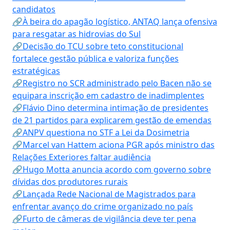
candidatos
🔗À beira do apagão logístico, ANTAQ lança ofensiva
para resgatar as hidrovias do Sul
🔗Decisão do TCU sobre teto constitucional
fortalece gestão pública e valoriza funções
estratégicas
🔗Registro no SCR administrado pelo Bacen não se
equipara inscrição em cadastro de inadimplentes
🔗Flávio Dino determina intimação de presidentes
de 21 partidos para explicarem gestão de emendas
🔗ANPV questiona no STF a Lei da Dosimetria
🔗Marcel van Hattem aciona PGR após ministro das
Relações Exteriores faltar audiência
🔗Hugo Motta anuncia acordo com governo sobre
dívidas dos produtores rurais
🔗Lançada Rede Nacional de Magistrados para
enfrentar avanço do crime organizado no país
🔗Furto de câmeras de vigilância deve ter pena