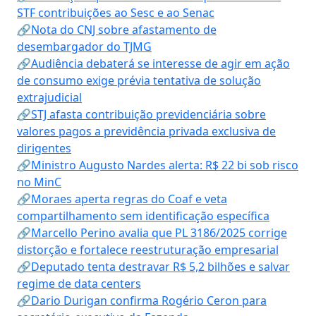
STF contribuições ao Sesc e ao Senac
🔗Nota do CNJ sobre afastamento de
desembargador do TJMG
🔗Audiência debaterá se interesse de agir em ação
de consumo exige prévia tentativa de solução
extrajudicial
🔗STJ afasta contribuição previdenciária sobre
valores pagos a previdência privada exclusiva de
dirigentes
🔗Ministro Augusto Nardes alerta: R$ 22 bi sob risco
no MinC
🔗Moraes aperta regras do Coaf e veta
compartilhamento sem identificação específica
🔗Marcello Perino avalia que PL 3186/2025 corrige
distorção e fortalece reestruturação empresarial
🔗Deputado tenta destravar R$ 5,2 bilhões e salvar
regime de data centers
🔗Dario Durigan confirma Rogério Ceron para