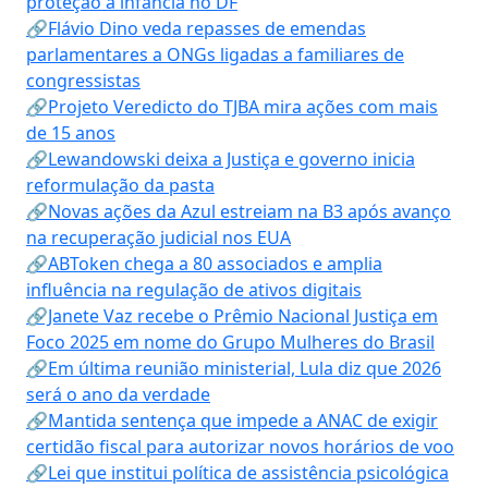
proteção à infância no DF
🔗Flávio Dino veda repasses de emendas
parlamentares a ONGs ligadas a familiares de
congressistas
🔗Projeto Veredicto do TJBA mira ações com mais
de 15 anos
🔗Lewandowski deixa a Justiça e governo inicia
reformulação da pasta
🔗Novas ações da Azul estreiam na B3 após avanço
na recuperação judicial nos EUA
🔗ABToken chega a 80 associados e amplia
influência na regulação de ativos digitais
🔗Janete Vaz recebe o Prêmio Nacional Justiça em
Foco 2025 em nome do Grupo Mulheres do Brasil
🔗Em última reunião ministerial, Lula diz que 2026
será o ano da verdade
🔗Mantida sentença que impede a ANAC de exigir
certidão fiscal para autorizar novos horários de voo
🔗Lei que institui política de assistência psicológica