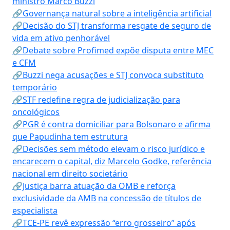
ministro Marco Buzzi
🔗Governança natural sobre a inteligência artificial
🔗Decisão do STJ transforma resgate de seguro de
vida em ativo penhorável
🔗Debate sobre Profimed expõe disputa entre MEC
e CFM
🔗Buzzi nega acusações e STJ convoca substituto
temporário
🔗STF redefine regra de judicialização para
oncológicos
🔗PGR é contra domiciliar para Bolsonaro e afirma
que Papudinha tem estrutura
🔗Decisões sem método elevam o risco jurídico e
encarecem o capital, diz Marcelo Godke, referência
nacional em direito societário
🔗Justiça barra atuação da OMB e reforça
exclusividade da AMB na concessão de títulos de
especialista
🔗TCE-PE revê expressão “erro grosseiro” após