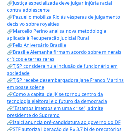
🔗Justiça especializada deve julgar injúria racial
contra adolescente
🔗Pazuello mobiliza Rio às vésperas de julgamento
decisivo sobre royalties
🔗Marcello Perino analisa nova metodologia
aplicada à Recuperação Judicial Rural
🔗Feliz Aniversário Brasília
🔗Brasil e Alemanha firmam acordo sobre minerais
críticos e terras raras
🔗TJSP considera nula inclusão de funcionário em
sociedade
🔗TJSP recebe desembargadora Jane Franco Martins
em posse solene
🔗Como a capital de JK se tornou centro da
tecnologia eleitoral e o futuro da democracia
🔗“Estamos imersos em uma crise”, admite
presidente do Supremo
🔗Izalci anuncia pré-candidatura ao governo do DF
🔗STF autoriza liberação de R$ 3,7 bi de precatórios