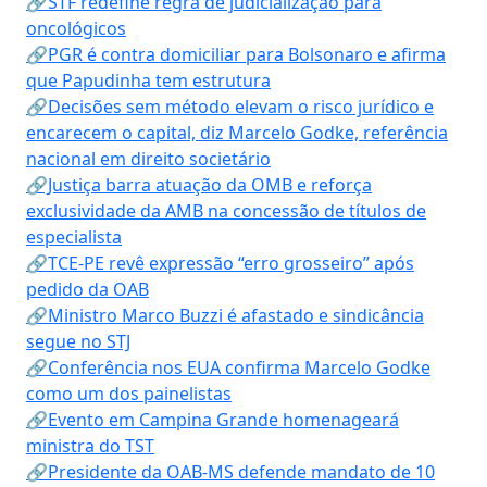
🔗STF redefine regra de judicialização para
oncológicos
🔗PGR é contra domiciliar para Bolsonaro e afirma
que Papudinha tem estrutura
🔗Decisões sem método elevam o risco jurídico e
encarecem o capital, diz Marcelo Godke, referência
nacional em direito societário
🔗Justiça barra atuação da OMB e reforça
exclusividade da AMB na concessão de títulos de
especialista
🔗TCE-PE revê expressão “erro grosseiro” após
pedido da OAB
🔗Ministro Marco Buzzi é afastado e sindicância
segue no STJ
🔗Conferência nos EUA confirma Marcelo Godke
como um dos painelistas
🔗Evento em Campina Grande homenageará
ministra do TST
🔗Presidente da OAB-MS defende mandato de 10