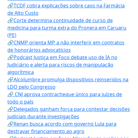
🔗TCDF cobra explicações sobre caos na Farmácia
de Alto Custo
🔗Corte determina continuidade de curso de
medicina para turma extra do Pronera em Caruaru
(PE)
🔗CNMP orienta MP a não interferir em contratos
de honorários advocatícios
🔗Podcast Justiça em Foco debate uso de IA no
Judiciário e alerta para riscos de manipulação
algorítmica
🔗Alcolumbre promulga dispositivos reinseridos na
LDO pelo Congresso
🔗 CNJ aprova contracheque único para juízes de
todo o país
🔗Delegados ganham força para contestar decisões
judiciais durante investigações
🔗Renan busca acordo com governo Lula para
destravar financiamento ao agro