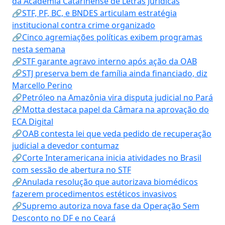
da Academia Catarinense de Letras Jurídicas
🔗STF, PF, BC, e BNDES articulam estratégia
institucional contra crime organizado
🔗Cinco agremiações políticas exibem programas
nesta semana
🔗STF garante agravo interno após ação da OAB
🔗STJ preserva bem de família ainda financiado, diz
Marcello Perino
🔗Petróleo na Amazônia vira disputa judicial no Pará
🔗Motta destaca papel da Câmara na aprovação do
ECA Digital
🔗OAB contesta lei que veda pedido de recuperação
judicial a devedor contumaz
🔗Corte Interamericana inicia atividades no Brasil
com sessão de abertura no STF
🔗Anulada resolução que autorizava biomédicos
fazerem procedimentos estéticos invasivos
🔗Supremo autoriza nova fase da Operação Sem
Desconto no DF e no Ceará