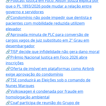
🔗Podcast Justiça em Foco: Alison Souza explica por
que o PL 1893/2026 pode mudar a relação entre
governo e servidores
🔗Condomínio não pode impedir que dentista e
pacientes com mobilidade reduzida utilizem
elevador
🔗Aprovada minuta de PLC para conversão de
cargos vagos de juiz substituto em 2º Grau em
desembargador
🔗TJSP decide que infidelidade não gera dano moral
🔗Prêmio Nacional Justiça em Foco 2026 abre
inscrições
🔗Oferta de imóvel em plataformas como Airbnb
exige aprovação do condomínio
🔗TSE conduzirá as Eleições sob o comando de
Nunes Marques
🔗Volkswagen é condenada por fraude em
homologação ambiental
🔗Coaf participa de reunião do Grupo de