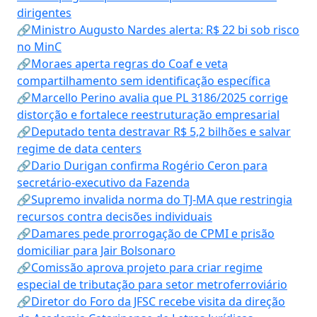
dirigentes
🔗Ministro Augusto Nardes alerta: R$ 22 bi sob risco
no MinC
🔗Moraes aperta regras do Coaf e veta
compartilhamento sem identificação específica
🔗Marcello Perino avalia que PL 3186/2025 corrige
distorção e fortalece reestruturação empresarial
🔗Deputado tenta destravar R$ 5,2 bilhões e salvar
regime de data centers
🔗Dario Durigan confirma Rogério Ceron para
secretário-executivo da Fazenda
🔗Supremo invalida norma do TJ-MA que restringia
recursos contra decisões individuais
🔗Damares pede prorrogação de CPMI e prisão
domiciliar para Jair Bolsonaro
🔗Comissão aprova projeto para criar regime
especial de tributação para setor metroferroviário
🔗Diretor do Foro da JFSC recebe visita da direção