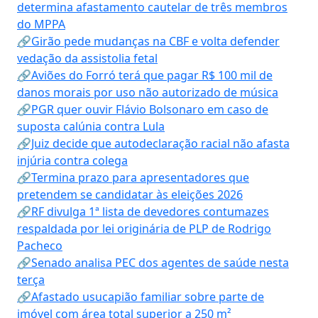
determina afastamento cautelar de três membros
do MPPA
🔗Girão pede mudanças na CBF e volta defender
vedação da assistolia fetal
🔗Aviões do Forró terá que pagar R$ 100 mil de
danos morais por uso não autorizado de música
🔗PGR quer ouvir Flávio Bolsonaro em caso de
suposta calúnia contra Lula
🔗Juiz decide que autodeclaração racial não afasta
injúria contra colega
🔗Termina prazo para apresentadores que
pretendem se candidatar às eleições 2026
🔗RF divulga 1ª lista de devedores contumazes
respaldada por lei originária de PLP de Rodrigo
Pacheco
🔗Senado analisa PEC dos agentes de saúde nesta
terça
🔗Afastado usucapião familiar sobre parte de
imóvel com área total superior a 250 m²