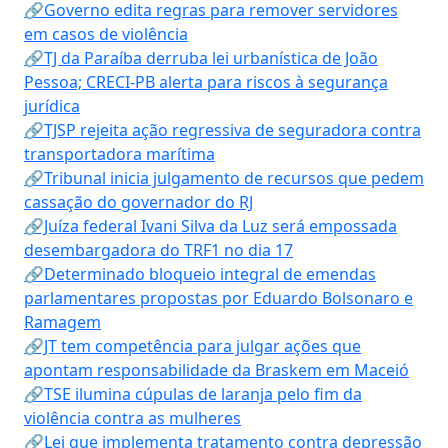
🔗Governo edita regras para remover servidores
em casos de violência
🔗TJ da Paraíba derruba lei urbanística de João
Pessoa; CRECI-PB alerta para riscos à segurança
jurídica
🔗TJSP rejeita ação regressiva de seguradora contra
transportadora marítima
🔗Tribunal inicia julgamento de recursos que pedem
cassação do governador do RJ
🔗Juíza federal Ivani Silva da Luz será empossada
desembargadora do TRF1 no dia 17
🔗Determinado bloqueio integral de emendas
parlamentares propostas por Eduardo Bolsonaro e
Ramagem
🔗JT tem competência para julgar ações que
apontam responsabilidade da Braskem em Maceió
🔗TSE ilumina cúpulas de laranja pelo fim da
violência contra as mulheres
🔗Lei que implementa tratamento contra depressão