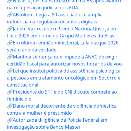
🔗Novas ações da Azul estreiam na B3 após avanço
na recuperação judicial nos EUA
🔗ABToken chega a 80 associados e amplia
influência na regulação de ativos digitais
🔗Janete Vaz recebe o Prêmio Nacional Justiça em
Foco 2025 em nome do Grupo Mulheres do Brasil
🔗Em última reunião ministerial, Lula diz que 2026
será o ano da verdade
🔗Mantida sentença que impede a ANAC de exigir
certidão fiscal para autorizar novos horários de voo
🔗Lei que institui política de assistência psicológica
a pessoas em tratamento oncológico em Socorro é
constitucional
🔗Presidente do STF e do CNJ discute combate ao
feminicídio
🔗Dano moral decorrente de violência doméstica
contra a mulher é presumido
🔗Autorizada diligência da Polícia Federal em
investigação sobre Banco Master