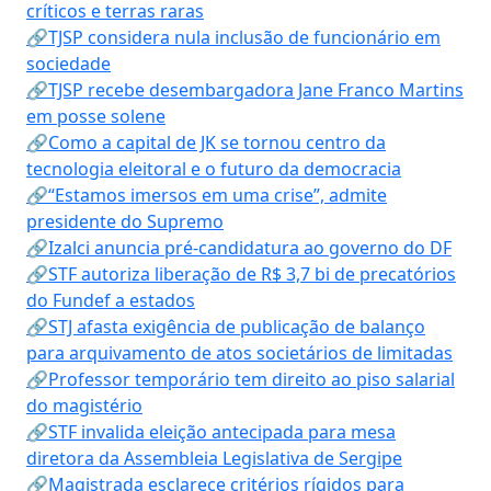
críticos e terras raras
🔗TJSP considera nula inclusão de funcionário em
sociedade
🔗TJSP recebe desembargadora Jane Franco Martins
em posse solene
🔗Como a capital de JK se tornou centro da
tecnologia eleitoral e o futuro da democracia
🔗“Estamos imersos em uma crise”, admite
presidente do Supremo
🔗Izalci anuncia pré-candidatura ao governo do DF
🔗STF autoriza liberação de R$ 3,7 bi de precatórios
do Fundef a estados
🔗STJ afasta exigência de publicação de balanço
para arquivamento de atos societários de limitadas
🔗Professor temporário tem direito ao piso salarial
do magistério
🔗STF invalida eleição antecipada para mesa
diretora da Assembleia Legislativa de Sergipe
🔗Magistrada esclarece critérios rígidos para