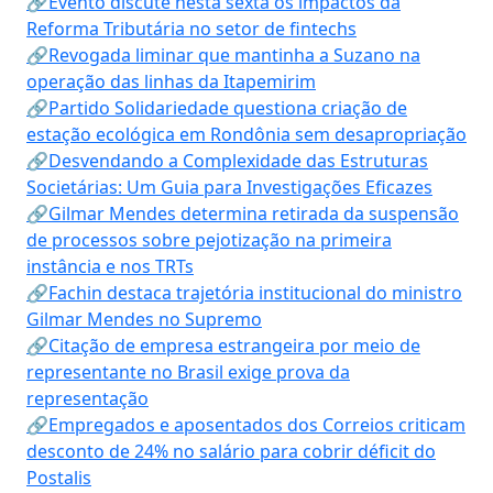
🔗Evento discute nesta sexta os impactos da
Reforma Tributária no setor de fintechs
🔗Revogada liminar que mantinha a Suzano na
operação das linhas da Itapemirim
🔗Partido Solidariedade questiona criação de
estação ecológica em Rondônia sem desapropriação
🔗Desvendando a Complexidade das Estruturas
Societárias: Um Guia para Investigações Eficazes
🔗Gilmar Mendes determina retirada da suspensão
de processos sobre pejotização na primeira
instância e nos TRTs
🔗Fachin destaca trajetória institucional do ministro
Gilmar Mendes no Supremo
🔗Citação de empresa estrangeira por meio de
representante no Brasil exige prova da
representação
🔗Empregados e aposentados dos Correios criticam
desconto de 24% no salário para cobrir déficit do
Postalis