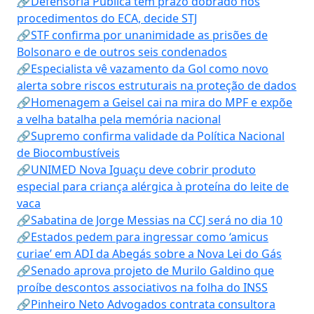
🔗Defensoria Pública tem prazo dobrado nos
procedimentos do ECA, decide STJ
🔗STF confirma por unanimidade as prisões de
Bolsonaro e de outros seis condenados
🔗Especialista vê vazamento da Gol como novo
alerta sobre riscos estruturais na proteção de dados
🔗Homenagem a Geisel cai na mira do MPF e expõe
a velha batalha pela memória nacional
🔗Supremo confirma validade da Política Nacional
de Biocombustíveis
🔗UNIMED Nova Iguaçu deve cobrir produto
especial para criança alérgica à proteína do leite de
vaca
🔗Sabatina de Jorge Messias na CCJ será no dia 10
🔗Estados pedem para ingressar como ‘amicus
curiae’ em ADI da Abegás sobre a Nova Lei do Gás
🔗Senado aprova projeto de Murilo Galdino que
proíbe descontos associativos na folha do INSS
🔗Pinheiro Neto Advogados contrata consultora