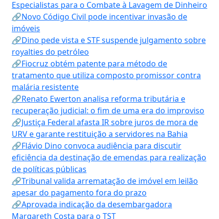
Especialistas para o Combate à Lavagem de Dinheiro
🔗Novo Código Civil pode incentivar invasão de
imóveis
🔗Dino pede vista e STF suspende julgamento sobre
royalties do petróleo
🔗Fiocruz obtém patente para método de
tratamento que utiliza composto promissor contra
malária resistente
🔗Renato Ewerton analisa reforma tributária e
recuperação judicial: o fim de uma era do improviso
🔗Justiça Federal afasta IR sobre juros de mora de
URV e garante restituição a servidores na Bahia
🔗Flávio Dino convoca audiência para discutir
eficiência da destinação de emendas para realização
de políticas públicas
🔗Tribunal valida arrematação de imóvel em leilão
apesar do pagamento fora do prazo
🔗Aprovada indicação da desembargadora
Margareth Costa para o TST