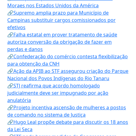
Moraes nos Estados Unidos da América
🔗Supremo amplia prazo para Município de
Campinas substituir cargos comissionados por
efetivos
🔗Falha estatal em prover tratamento de saúde
autoriza conversão da obrigação de fazer em
perdas e danos
🔗Confederação do comércio contesta flexibilização
para obtenção da CNH
🔗Ação da APIB ao STF assegurou criação do Parque
Nacional dos Povos Indígenas do Rio Tanaru
🔗STJ reafirma que acordo homologado
judicialmente deve ser impugnado por ação
anulatória
🔗Projeto incentiva ascensão de mulheres a postos
de comando no sistema de Justiça
🔗Hugo Leal propõe debate para discutir os 18 anos
da Lei Seca