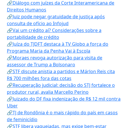
🔗Diálogo com juízes da Corte Interamericana de
Direitos Humanos
🔗Juiz pode negar gratuidade de justiça após
consulta de ofício ao Infojud
🔗Vai um crédito aí? Considerações sobre a
portabilidade de crédito
🔗Juíza do TJDFT destaca à TV Globo a força do
Programa Maria da Penha Vai à Escola
🔗Moraes revoga autorização para visita de
assessor de Trump a Bolsonaro
🔗STF discute anistia a partidos e Márlon Reis cita
R$ 700 milhões fora das cotas
🔗Recuperação judicial: decisão do STJ fortalece o
produtor rural, avalia Marcello Perino
🔗Juizado do DF fixa indenização de R$ 12 mil contra
Uber
🔗TJ de Rondônia é o mais rápido do país em casos
de feminicídio
🔗STF libera vaquejadas, mas exige bem-estar