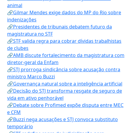
animal
🔗Gilmar Mendes exige dados do MP do Rio sobre
indenizações
🔗Presidentes de tribunais debatem futuro da
magistratura no STF
🔗STF valida regra para cobrar dívidas trabalhistas
de clubes
🔗AMB discute fortalecimento da magistratura com
diretor-geral da Enfam
🔗STJ prorroga sindicância sobre acusação contra
ministro Marco Buzzi
🔗Governança natural sobre a inteligência artificial
🔗Decisão do STJ transforma resgate de seguro de
vida em ativo penhorável
🔗Debate sobre Profimed expõe disputa entre MEC
e CFM
🔗Buzzi nega acusações e STJ convoca substituto
temporário