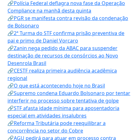
🔗Polícia Federal deflagra nova fase da Operação
Compliance na manhã desta quinta
🔗PGR se manifesta contra revisão da condenação
de Bolsonaro
🔗2ª Turma do STF confirma prisão preventiva de
pai e primo de Daniel Vorcaro
🔗Zanin nega pedido da ABAC para suspender
destinação de recursos de consórcios ao Novo
Desenrola Brasil
🔗CESTF realiza primeira audiência acadêmica
regional
🔗O que está acontecendo hoje no Brasil
🔗Supremo condena Eduardo Bolsonaro por tentar
interferir no processo sobre tentativa de golpe
🔗STF afasta idade mínima para aposentadoria
especial em atividades insalubres
🔗Reforma Tributária pode reequilibrar a
concorrência no setor do Cobre
🔗AGU pedirá para atuar em processo contra