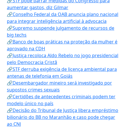
🔗STF pode barrar medidas do Congresso para
aumentar gastos, diz Gilmar
🔗Conselho Federal da OAB anuncia plano nacional
para integrar inteligência artificial à advocacia
🔗Supremo suspende julgamento de recursos de
big techs
🔗Banco de boas práticas na proteção da mulher é
aprovado na CDH
🔗Justiça recoloca Aldo Rebelo no jogo presidencial
pelo Democracia Cristã
🔗STF derruba exigência de licença ambiental para
antenas de telefonia em Goiás
🔗Desembargador mineiro será investigado por
supostos crimes sexuais
🔗Certidões de antecedentes criminais podem ter
modelo único no país
🔗Decisão do Tribunal de Justiça libera empréstimo
bilionário do BB no Maranhão e caso pode chegar
ao CNJ