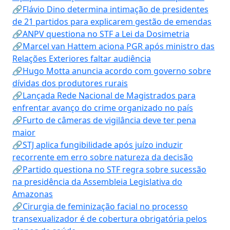
🔗Flávio Dino determina intimação de presidentes
de 21 partidos para explicarem gestão de emendas
🔗ANPV questiona no STF a Lei da Dosimetria
🔗Marcel van Hattem aciona PGR após ministro das
Relações Exteriores faltar audiência
🔗Hugo Motta anuncia acordo com governo sobre
dívidas dos produtores rurais
🔗Lançada Rede Nacional de Magistrados para
enfrentar avanço do crime organizado no país
🔗Furto de câmeras de vigilância deve ter pena
maior
🔗STJ aplica fungibilidade após juízo induzir
recorrente em erro sobre natureza da decisão
🔗Partido questiona no STF regra sobre sucessão
na presidência da Assembleia Legislativa do
Amazonas
🔗Cirurgia de feminização facial no processo
transexualizador é de cobertura obrigatória pelos