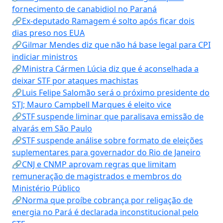
fornecimento de canabidiol no Paraná
🔗Ex-deputado Ramagem é solto após ficar dois
dias preso nos EUA
🔗Gilmar Mendes diz que não há base legal para CPI
indiciar ministros
🔗Ministra Cármen Lúcia diz que é aconselhada a
deixar STF por ataques machistas
🔗Luis Felipe Salomão será o próximo presidente do
STJ; Mauro Campbell Marques é eleito vice
🔗STF suspende liminar que paralisava emissão de
alvarás em São Paulo
🔗STF suspende análise sobre formato de eleições
suplementares para governador do Rio de Janeiro
🔗CNJ e CNMP aprovam regras que limitam
remuneração de magistrados e membros do
Ministério Público
🔗Norma que proíbe cobrança por religação de
energia no Pará é declarada inconstitucional pelo