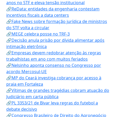
anos no STF e eleva tensão institucional
🔗ReData: entidades da engenharia contestam
incentivos fiscais a data centers
🔗Fake News sobre formação jurídica de ministros
do STF volta a circular
🔗MEGE celebra posse no TRF-3
🔗Decisão anula prisão por dívida alimentar após
intimação eletrônica
🔗Empresas devem redobrar atenção às regras
trabalhistas em ano com muitos feriados
🔗Nelsinho aponta consenso no Congresso por
acordo Mercosul-UE
🔗MP do Ceará investiga cobrança por acesso à
praia em Fortaleza
🔗Vítimas de grandes tragédias cobram atuação do
Judiciário em carta pública
🔗PL 3353/21 de Bivar leva regras do futebol a
debate decisivo
🔗Congresso Brasileiro de Direito do Agronegócio