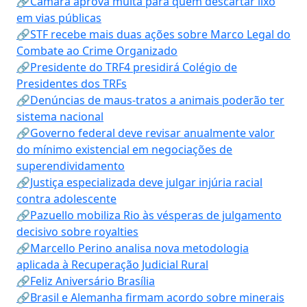
🔗Câmara aprova multa para quem descartar lixo
em vias públicas
🔗STF recebe mais duas ações sobre Marco Legal do
Combate ao Crime Organizado
🔗Presidente do TRF4 presidirá Colégio de
Presidentes dos TRFs
🔗Denúncias de maus-tratos a animais poderão ter
sistema nacional
🔗Governo federal deve revisar anualmente valor
do mínimo existencial em negociações de
superendividamento
🔗Justiça especializada deve julgar injúria racial
contra adolescente
🔗Pazuello mobiliza Rio às vésperas de julgamento
decisivo sobre royalties
🔗Marcello Perino analisa nova metodologia
aplicada à Recuperação Judicial Rural
🔗Feliz Aniversário Brasília
🔗Brasil e Alemanha firmam acordo sobre minerais