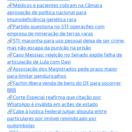
🔗Médicos e pacientes cobram na Câmara
aprovação de política nacional para
imunodeficiência genética rara
🔗Partido questiona no STF operações com
empresa de mineração de terras raras
🔗STJ: maconha para uso pessoal deixa de ser crime,
mas não escapa da punição na prisão
🔗Caso Messias: rejeição no Senado expõe falha de
articulação de Lula com Davi
🔗Associação dos Magistrados pede prazo maior
para limitar penduricalhos
🔗Fachin libera venda de bens do DF para socorrer
BRB
🔗Corte Especial reafirma que citação por
WhatsApp é inválida em ações de estado
🔗Cabe à Justiça Federal julgar disputa entre
particulares por imóvel reivindicado por
quilombolas