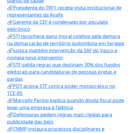
planos de saúde
🔗Presidente do TRF1 recebe visita institucional de
representantes da Anafe
🔗Gerente da CEF é condenado por peculato
eletrônico
🔗STJ reconhece dano moral coletivo pela demora
na demarcação de território quilombola em Sergipe
🔗Justiça mantém intervenção da SAF do Vasco e
nomeia novo interventor
🔗STF valida regras que destinam 30% dos fundos
eleitorais para candidaturas de pessoas pretas e
pardas
🔗PDT aciona STF contra poder monocrático no
TCE-RS
🔗Marcello Perino explica quando dívida fiscal pode
levar uma empresa à falência
🔗Defensores pedem regras mais rígidas para
publicidade das bets
🔗CNMP instaura processos disciplinares e