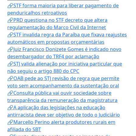
🔗STF forma maioria para liberar pagamento de
penduricalhos retroativos
🔗PRD questiona no STF decreto que altera
regulamentação do Marco Civil da Internet
🔗STF invalida regra da Paraíba que fixava reajustes
automáticos em propostas orçamentárias
🔗Juiz Francisco Donizete Gomes é indicado novo
desembargador do TRF4 por aclamação
🔗STJ valida alienação por iniciativa particular que
não seguiu o artigo 880 do CPC
🔗OAB pede ao STJ revisão de regra que permite
voto sem acompanhamento da sustentação oral
🔗Consulta pública vai ouvir sociedade sobre
transparência da remuneração da magistratura
🔗A aplicação das legislações na educação
antirracista deve ser objetivo de todo o Judiciário
🔗Marcello Perino alerta produtores rurais em
afiliada do SBT