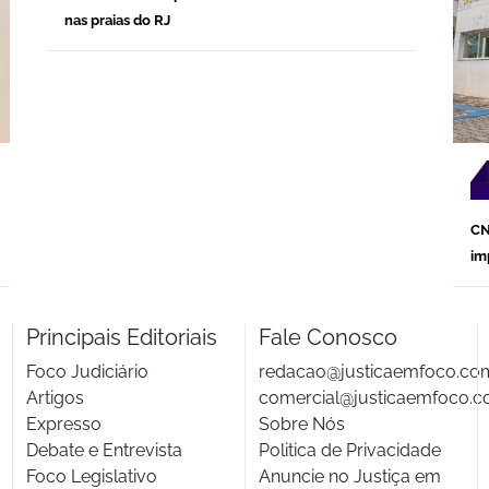
nas praias do RJ
CN
im
Principais Editoriais
Fale Conosco
Foco Judiciário
redacao@justicaemfoco.co
Artigos
comercial@justicaemfoco.c
Expresso
Sobre Nós
Debate e Entrevista
Politica de Privacidade
Foco Legislativo
Anuncie no Justiça em