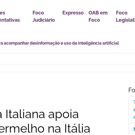
es
Foco
Expresso
OAB em
Foco
ntativas
Judiciário
Foco
Legislat
r política para proteção de crianças e adolescentes contra conteúdo
Fo
 Italiana apoia
rmelho na Itália