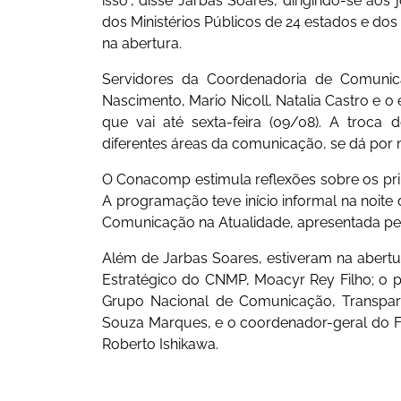
isso”, disse Jarbas Soares, dirigindo-se aos j
dos Ministérios Públicos de 24 estados e dos
na abertura.
Servidores da Coordenadoria de Comunica
Nascimento, Mario Nicoll, Natalia Castro e o
que vai até sexta-feira (09/08). A troca d
diferentes áreas da comunicação, se dá por 
O Conacomp estimula reflexões sobre os prin
A programação teve início informal na noite 
Comunicação na Atualidade, apresentada pela
Além de Jarbas Soares, estiveram na abert
Estratégico do CNMP, Moacyr Rey Filho; o 
Grupo Nacional de Comunicação, Transpar
Souza Marques, e o coordenador-geral do Fó
Roberto Ishikawa.