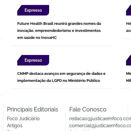
Expresso
Future Health Brasil reunirá grandes nomes da
Hé
inovação, empreendedorismo e investimentos
av
em saúde no InovaHC
Expresso
CNMP destaca avanços em segurança de dados e
Mi
implementação da LGPD no Ministério Público
Mi
Principais Editoriais
Fale Conosco
Foco Judiciário
redacao@justicaemfoco.co
Artigos
comercial@justicaemfoco.c