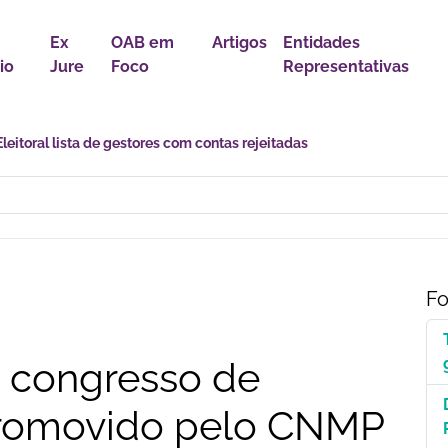
Ex
OAB em
Artigos
Entidades
io
Jure
Foco
Representativas
astro Nacional para Pacientes com Doenças Raras é Medida de Justi
Fo
e congresso de
romovido pelo CNMP