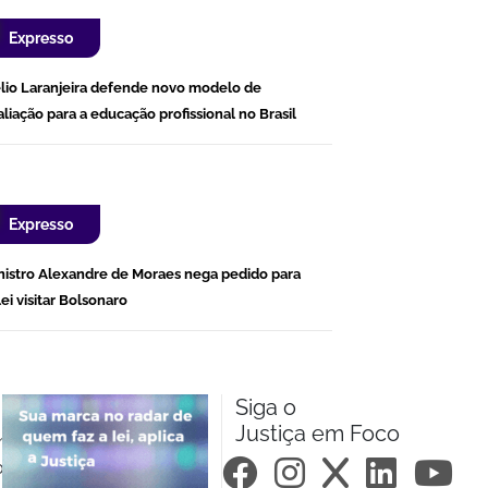
Expresso
lio Laranjeira defende novo modelo de
aliação para a educação profissional no Brasil
Expresso
nistro Alexandre de Moraes nega pedido para
lei visitar Bolsonaro
Siga o
Justiça em Foco
m.br
om.br