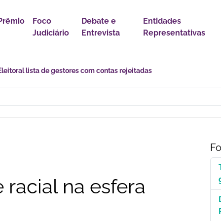
Prêmio
Foco
Debate e
Entidades
Judiciário
Entrevista
Representativas
astro Nacional para Pacientes com Doenças Raras é Medida de Justi
Fo
 racial na esfera