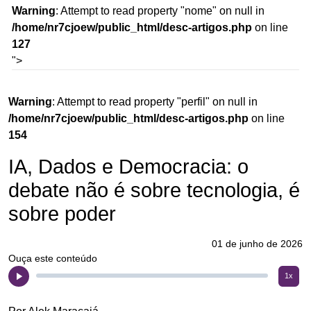
W
Warning
: Attempt to read property "nome" on null in
/h
/home/nr7cjoew/public_html/desc-artigos.php
on line
1
127
">
Warning
: Attempt to read property "perfil" on null in
/home/nr7cjoew/public_html/desc-artigos.php
on line
154
IA, Dados e Democracia: o
debate não é sobre tecnologia, é
sobre poder
01 de junho de 2026
Ouça este conteúdo
1x