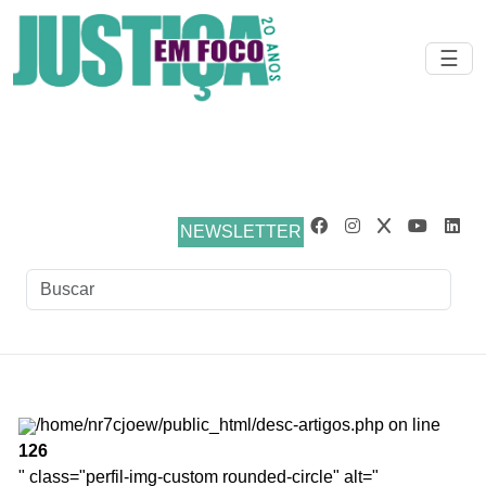
Warning
: Undefined array key 0 in
☰
/home/nr7cjoew/public_html/Class/colunistas.class.php
on
line
84
NEWSLETTER
/home/nr7cjoew/public_html/desc-artigos.php on line
126
" class="perfil-img-custom rounded-circle" alt="