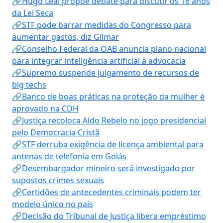
🔗Hugo Leal propõe debate para discutir os 18 anos
da Lei Seca
🔗STF pode barrar medidas do Congresso para
aumentar gastos, diz Gilmar
🔗Conselho Federal da OAB anuncia plano nacional
para integrar inteligência artificial à advocacia
🔗Supremo suspende julgamento de recursos de
big techs
🔗Banco de boas práticas na proteção da mulher é
aprovado na CDH
🔗Justiça recoloca Aldo Rebelo no jogo presidencial
pelo Democracia Cristã
🔗STF derruba exigência de licença ambiental para
antenas de telefonia em Goiás
🔗Desembargador mineiro será investigado por
supostos crimes sexuais
🔗Certidões de antecedentes criminais podem ter
modelo único no país
🔗Decisão do Tribunal de Justiça libera empréstimo