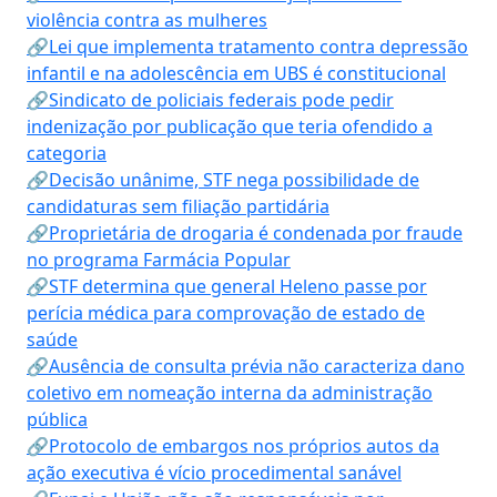
violência contra as mulheres
🔗Lei que implementa tratamento contra depressão
infantil e na adolescência em UBS é constitucional
🔗Sindicato de policiais federais pode pedir
indenização por publicação que teria ofendido a
categoria
🔗Decisão unânime, STF nega possibilidade de
candidaturas sem filiação partidária
🔗Proprietária de drogaria é condenada por fraude
no programa Farmácia Popular
🔗STF determina que general Heleno passe por
perícia médica para comprovação de estado de
saúde
🔗Ausência de consulta prévia não caracteriza dano
coletivo em nomeação interna da administração
pública
🔗Protocolo de embargos nos próprios autos da
ação executiva é vício procedimental sanável