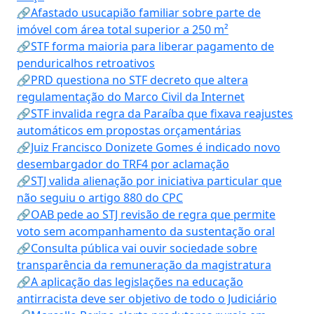
🔗Afastado usucapião familiar sobre parte de
imóvel com área total superior a 250 m²
🔗STF forma maioria para liberar pagamento de
penduricalhos retroativos
🔗PRD questiona no STF decreto que altera
regulamentação do Marco Civil da Internet
🔗STF invalida regra da Paraíba que fixava reajustes
automáticos em propostas orçamentárias
🔗Juiz Francisco Donizete Gomes é indicado novo
desembargador do TRF4 por aclamação
🔗STJ valida alienação por iniciativa particular que
não seguiu o artigo 880 do CPC
🔗OAB pede ao STJ revisão de regra que permite
voto sem acompanhamento da sustentação oral
🔗Consulta pública vai ouvir sociedade sobre
transparência da remuneração da magistratura
🔗A aplicação das legislações na educação
antirracista deve ser objetivo de todo o Judiciário