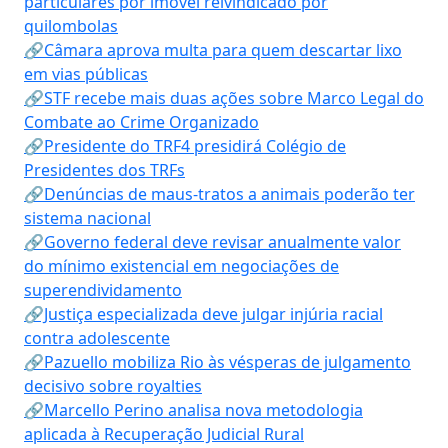
particulares por imóvel reivindicado por
quilombolas
🔗Câmara aprova multa para quem descartar lixo
em vias públicas
🔗STF recebe mais duas ações sobre Marco Legal do
Combate ao Crime Organizado
🔗Presidente do TRF4 presidirá Colégio de
Presidentes dos TRFs
🔗Denúncias de maus-tratos a animais poderão ter
sistema nacional
🔗Governo federal deve revisar anualmente valor
do mínimo existencial em negociações de
superendividamento
🔗Justiça especializada deve julgar injúria racial
contra adolescente
🔗Pazuello mobiliza Rio às vésperas de julgamento
decisivo sobre royalties
🔗Marcello Perino analisa nova metodologia
aplicada à Recuperação Judicial Rural