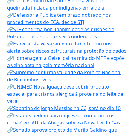
🔗Funai e União não são responsáveis por
queimada iniciada por indígenas em aldeia
🔗Defensoria Pública tem prazo dobrado nos
procedimentos do ECA, decide STJ
🔗STF confirma por unanimidade as prisões de
Bolsonaro e de outros seis condenados
🔗Especialista vê vazamento da Gol como novo
alerta sobre riscos estruturais na proteção de dados
🔗Homenagem a Geisel cai na mira do MPF e expõe
a velha batalha pela memória nacional
🔗Supremo confirma validade da Política Nacional
de Biocombustíveis
🔗UNIMED Nova Iguaçu deve cobrir produto
especial para criança alérgica à proteína do leite de
vaca
🔗Sabatina de Jorge Messias na CCJ será no dia 10
🔗Estados pedem para ingressar como ‘amicus
curiae’ em ADI da Abegás sobre a Nova Lei do Gás
🔗Senado aprova projeto de Murilo Galdino que