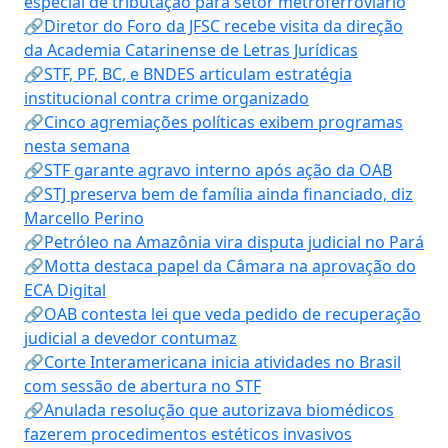
especial de tributação para setor metroferroviário
🔗Diretor do Foro da JFSC recebe visita da direção
da Academia Catarinense de Letras Jurídicas
🔗STF, PF, BC, e BNDES articulam estratégia
institucional contra crime organizado
🔗Cinco agremiações políticas exibem programas
nesta semana
🔗STF garante agravo interno após ação da OAB
🔗STJ preserva bem de família ainda financiado, diz
Marcello Perino
🔗Petróleo na Amazônia vira disputa judicial no Pará
🔗Motta destaca papel da Câmara na aprovação do
ECA Digital
🔗OAB contesta lei que veda pedido de recuperação
judicial a devedor contumaz
🔗Corte Interamericana inicia atividades no Brasil
com sessão de abertura no STF
🔗Anulada resolução que autorizava biomédicos
fazerem procedimentos estéticos invasivos