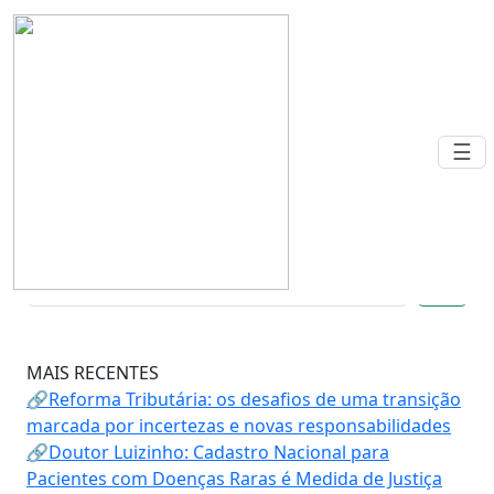
Warning
: Undefined array key 0 in
/home/nr7cjoew/public_html/Class/colunistas.class.ph
on line
84
☰
NEWSLETTER
🔍
MAIS RECENTES
🔗Reforma Tributária: os desafios de uma transição
marcada por incertezas e novas responsabilidades
🔗Doutor Luizinho: Cadastro Nacional para
Pacientes com Doenças Raras é Medida de Justiça