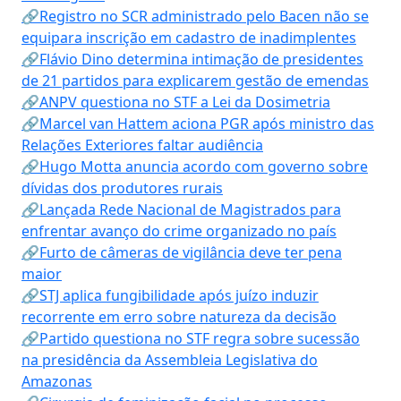
🔗Registro no SCR administrado pelo Bacen não se
equipara inscrição em cadastro de inadimplentes
🔗Flávio Dino determina intimação de presidentes
de 21 partidos para explicarem gestão de emendas
🔗ANPV questiona no STF a Lei da Dosimetria
🔗Marcel van Hattem aciona PGR após ministro das
Relações Exteriores faltar audiência
🔗Hugo Motta anuncia acordo com governo sobre
dívidas dos produtores rurais
🔗Lançada Rede Nacional de Magistrados para
enfrentar avanço do crime organizado no país
🔗Furto de câmeras de vigilância deve ter pena
maior
🔗STJ aplica fungibilidade após juízo induzir
recorrente em erro sobre natureza da decisão
🔗Partido questiona no STF regra sobre sucessão
na presidência da Assembleia Legislativa do
Amazonas