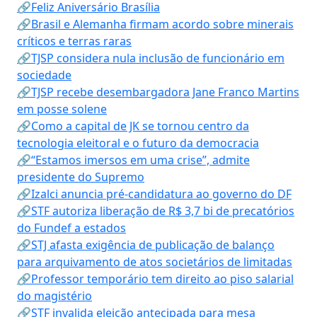
🔗Feliz Aniversário Brasília
🔗Brasil e Alemanha firmam acordo sobre minerais
críticos e terras raras
🔗TJSP considera nula inclusão de funcionário em
sociedade
🔗TJSP recebe desembargadora Jane Franco Martins
em posse solene
🔗Como a capital de JK se tornou centro da
tecnologia eleitoral e o futuro da democracia
🔗“Estamos imersos em uma crise”, admite
presidente do Supremo
🔗Izalci anuncia pré-candidatura ao governo do DF
🔗STF autoriza liberação de R$ 3,7 bi de precatórios
do Fundef a estados
🔗STJ afasta exigência de publicação de balanço
para arquivamento de atos societários de limitadas
🔗Professor temporário tem direito ao piso salarial
do magistério
🔗STF invalida eleição antecipada para mesa