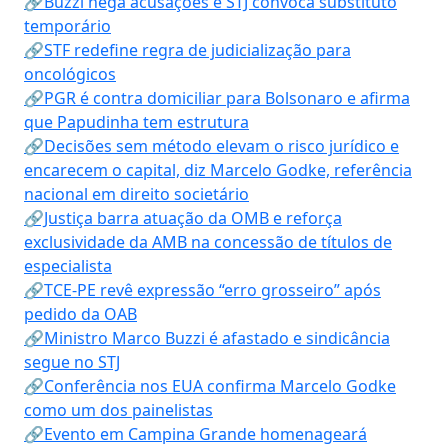
🔗Buzzi nega acusações e STJ convoca substituto
temporário
🔗STF redefine regra de judicialização para
oncológicos
🔗PGR é contra domiciliar para Bolsonaro e afirma
que Papudinha tem estrutura
🔗Decisões sem método elevam o risco jurídico e
encarecem o capital, diz Marcelo Godke, referência
nacional em direito societário
🔗Justiça barra atuação da OMB e reforça
exclusividade da AMB na concessão de títulos de
especialista
🔗TCE-PE revê expressão “erro grosseiro” após
pedido da OAB
🔗Ministro Marco Buzzi é afastado e sindicância
segue no STJ
🔗Conferência nos EUA confirma Marcelo Godke
como um dos painelistas
🔗Evento em Campina Grande homenageará