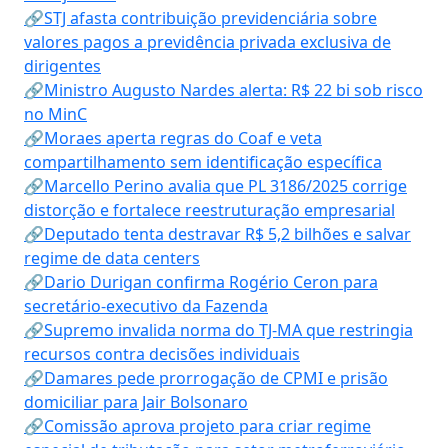
🔗STJ afasta contribuição previdenciária sobre
valores pagos a previdência privada exclusiva de
dirigentes
🔗Ministro Augusto Nardes alerta: R$ 22 bi sob risco
no MinC
🔗Moraes aperta regras do Coaf e veta
compartilhamento sem identificação específica
🔗Marcello Perino avalia que PL 3186/2025 corrige
distorção e fortalece reestruturação empresarial
🔗Deputado tenta destravar R$ 5,2 bilhões e salvar
regime de data centers
🔗Dario Durigan confirma Rogério Ceron para
secretário-executivo da Fazenda
🔗Supremo invalida norma do TJ-MA que restringia
recursos contra decisões individuais
🔗Damares pede prorrogação de CPMI e prisão
domiciliar para Jair Bolsonaro
🔗Comissão aprova projeto para criar regime