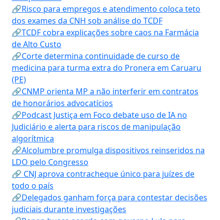
🔗Risco para empregos e atendimento coloca teto
dos exames da CNH sob análise do TCDF
🔗TCDF cobra explicações sobre caos na Farmácia
de Alto Custo
🔗Corte determina continuidade de curso de
medicina para turma extra do Pronera em Caruaru
(PE)
🔗CNMP orienta MP a não interferir em contratos
de honorários advocatícios
🔗Podcast Justiça em Foco debate uso de IA no
Judiciário e alerta para riscos de manipulação
algorítmica
🔗Alcolumbre promulga dispositivos reinseridos na
LDO pelo Congresso
🔗 CNJ aprova contracheque único para juízes de
todo o país
🔗Delegados ganham força para contestar decisões
judiciais durante investigações