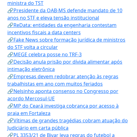
ministra do TST
🔗Presidente da OAB-MS defende mandato de 10
anos no STF e eleva tensão institucional
🔗ReData: entidades da engenharia contestam
incentivos fiscais a data centers
🔗Fake News sobre formação jurídica de ministros
do STF volta a circular
🔗MEGE celebra posse no TRF-3
🔗Decisão anula prisão por dívida alimentar após
intimação eletrônica
🔗Empresas devem redobrar atenção às regras
trabalhistas em ano com muitos feriados
🔗Nelsinho aponta consenso no Congresso por
acordo Mercosul-UE
🔗MP do Ceará investiga cobrança por acesso à
praia em Fortaleza
🔗Vítimas de grandes tragédias cobram atuação do
Judiciário em carta pública
🔗PL 3353/21 de Bivar leva regras do futebol a