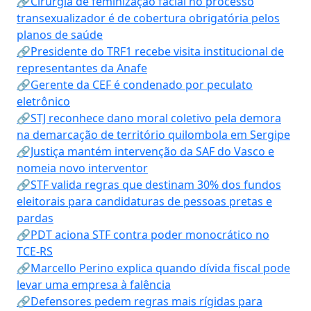
🔗Cirurgia de feminização facial no processo
transexualizador é de cobertura obrigatória pelos
planos de saúde
🔗Presidente do TRF1 recebe visita institucional de
representantes da Anafe
🔗Gerente da CEF é condenado por peculato
eletrônico
🔗STJ reconhece dano moral coletivo pela demora
na demarcação de território quilombola em Sergipe
🔗Justiça mantém intervenção da SAF do Vasco e
nomeia novo interventor
🔗STF valida regras que destinam 30% dos fundos
eleitorais para candidaturas de pessoas pretas e
pardas
🔗PDT aciona STF contra poder monocrático no
TCE-RS
🔗Marcello Perino explica quando dívida fiscal pode
levar uma empresa à falência
🔗Defensores pedem regras mais rígidas para