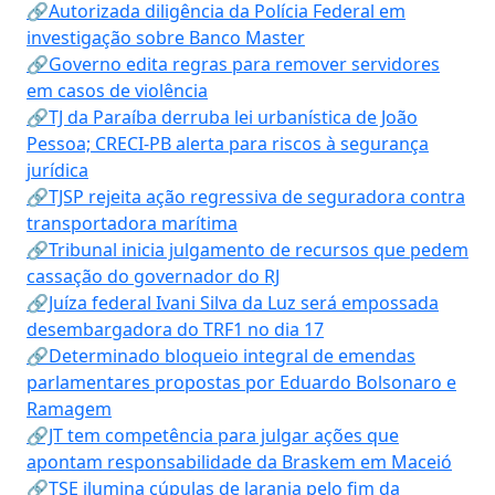
🔗Autorizada diligência da Polícia Federal em
investigação sobre Banco Master
🔗Governo edita regras para remover servidores
em casos de violência
🔗TJ da Paraíba derruba lei urbanística de João
Pessoa; CRECI-PB alerta para riscos à segurança
jurídica
🔗TJSP rejeita ação regressiva de seguradora contra
transportadora marítima
🔗Tribunal inicia julgamento de recursos que pedem
cassação do governador do RJ
🔗Juíza federal Ivani Silva da Luz será empossada
desembargadora do TRF1 no dia 17
🔗Determinado bloqueio integral de emendas
parlamentares propostas por Eduardo Bolsonaro e
Ramagem
🔗JT tem competência para julgar ações que
apontam responsabilidade da Braskem em Maceió
🔗TSE ilumina cúpulas de laranja pelo fim da