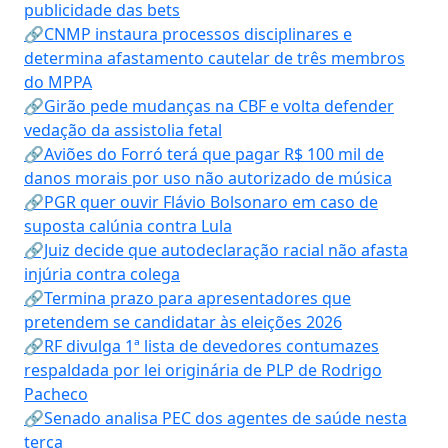
publicidade das bets
🔗CNMP instaura processos disciplinares e
determina afastamento cautelar de três membros
do MPPA
🔗Girão pede mudanças na CBF e volta defender
vedação da assistolia fetal
🔗Aviões do Forró terá que pagar R$ 100 mil de
danos morais por uso não autorizado de música
🔗PGR quer ouvir Flávio Bolsonaro em caso de
suposta calúnia contra Lula
🔗Juiz decide que autodeclaração racial não afasta
injúria contra colega
🔗Termina prazo para apresentadores que
pretendem se candidatar às eleições 2026
🔗RF divulga 1ª lista de devedores contumazes
respaldada por lei originária de PLP de Rodrigo
Pacheco
🔗Senado analisa PEC dos agentes de saúde nesta
terça