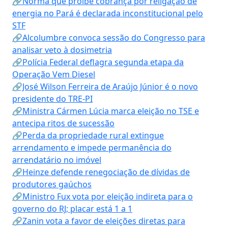
🔗Norma que proíbe cobrança por religação de
energia no Pará é declarada inconstitucional pelo
STF
🔗Alcolumbre convoca sessão do Congresso para
analisar veto à dosimetria
🔗Polícia Federal deflagra segunda etapa da
Operação Vem Diesel
🔗José Wilson Ferreira de Araújo Júnior é o novo
presidente do TRE-PI
🔗Ministra Cármen Lúcia marca eleição no TSE e
antecipa ritos de sucessão
🔗Perda da propriedade rural extingue
arrendamento e impede permanência do
arrendatário no imóvel
🔗Heinze defende renegociação de dívidas de
produtores gaúchos
🔗Ministro Fux vota por eleição indireta para o
governo do RJ; placar está 1 a 1
🔗Zanin vota a favor de eleições diretas para