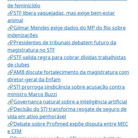
de feminicídio
🔗STF libera vaquejadas, mas exige bem-estar
animal
🔗Gilmar Mendes exige dados do MP do Rio sobre
indenizações
🔗Presidentes de tribunais debatem futuro da
magistratura no STF
🔗STF valida regra para cobrar dívidas trabalhistas
de clubes
🔗AMB discute fortalecimento da magistratura com
diretor-geral da Enfam
🔗STJ prorroga sindicância sobre acusação contra
ministro Marco Buzzi
🔗Governança natural sobre a inteligência artificial
🔗Decisão do STJ transforma resgate de seguro de
vida em ativo penhorável
🔗Debate sobre Profimed expõe disputa entre MEC
e CFM