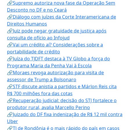
🔗Supremo autoriza nova fase da Operação Sem
Desconto no DF e no Ceará
🔗Diálogo com juízes da Corte Interamericana de
Direitos Humanos
🔗Juiz pode negar gratuidade de justiça após
consulta de ofício ao Infojud
🔗Vai um crédito aí? Considerações sobre a
portabilidade de crédito
🔗Juíza do TJDFT destaca à TV Globo a força do
Programa Maria da Penha Vai à Escola
🔗Moraes revoga autorização para visita de
assessor de Trump a Bolsonaro
🔗STF discute anistia a partidos e Márlon Reis cita
R$ 700 milhões fora das cotas
🔗Recuperação judicial: decisão do STJ fortalece o
produtor rural, avalia Marcello Perino
🔗Juizado do DF fixa indenização de R$ 12 mil contra
Uber
🔗TJ de Rondônia é o mais rápido do país em casos