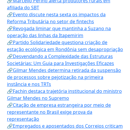
🔗Marcello Perino alerta produtores rurais em
afiliada do SBT
🔗Evento discute nesta sexta os impactos da
Reforma Tributária no setor de fintechs
🔗Revogada liminar que mantinha a Suzano na
operação das linhas da Itapemirim
🔗Partido Solidariedade questiona criação de
estação ecológica em Rondônia sem desapropriação
🔗Desvendando a Complexidade das Estruturas
Societárias: Um Guia para Investigações Eficazes
🔗Gilmar Mendes determina retirada da suspensão
de processos sobre pejotização na primeira
instância e nos TRTs
🔗Fachin destaca trajetória institucional do ministro
Gilmar Mendes no Supremo
🔗Citação de empresa estrangeira por meio de
representante no Brasil exige prova da
representação
🔗Empregados e aposentados dos Correios criticam