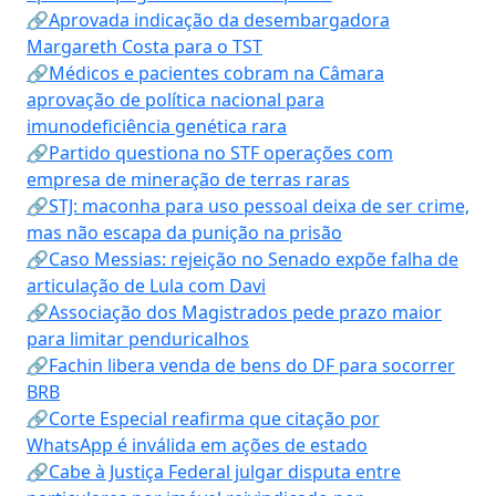
🔗Aprovada indicação da desembargadora
Margareth Costa para o TST
🔗Médicos e pacientes cobram na Câmara
aprovação de política nacional para
imunodeficiência genética rara
🔗Partido questiona no STF operações com
empresa de mineração de terras raras
🔗STJ: maconha para uso pessoal deixa de ser crime,
mas não escapa da punição na prisão
🔗Caso Messias: rejeição no Senado expõe falha de
articulação de Lula com Davi
🔗Associação dos Magistrados pede prazo maior
para limitar penduricalhos
🔗Fachin libera venda de bens do DF para socorrer
BRB
🔗Corte Especial reafirma que citação por
WhatsApp é inválida em ações de estado
🔗Cabe à Justiça Federal julgar disputa entre