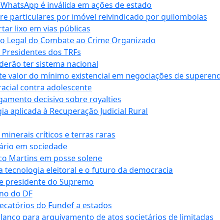
r WhatsApp é inválida em ações de estado
tre particulares por imóvel reivindicado por quilombolas
r lixo em vias públicas
co Legal do Combate ao Crime Organizado
e Presidentes dos TRFs
erão ter sistema nacional
te valor do mínimo existencial em negociações de superen
 racial contra adolescente
lgamento decisivo sobre royalties
a aplicada à Recuperação Judicial Rural
inerais críticos e terras raras
nário em sociedade
co Martins em posse solene
 tecnologia eleitoral e o futuro da democracia
te presidente do Supremo
rno do DF
recatórios do Fundef a estados
alanço para arquivamento de atos societários de limitadas