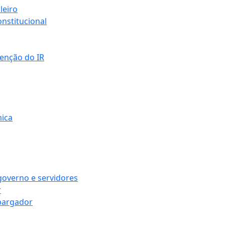
leiro
nstitucional
senção do IR
mica
governo e servidores
r
bargador