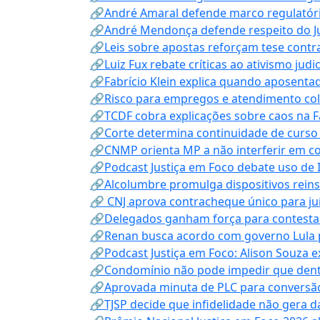
🔗André Amaral defende marco regulatório 
🔗André Mendonça defende respeito do Judi
🔗Leis sobre apostas reforçam tese contra
🔗Luiz Fux rebate críticas ao ativismo judi
🔗Fabrício Klein explica quando aposenta
🔗Risco para empregos e atendimento col
🔗TCDF cobra explicações sobre caos na F
🔗Corte determina continuidade de curso
🔗CNMP orienta MP a não interferir em co
🔗Podcast Justiça em Foco debate uso de IA
🔗Alcolumbre promulga dispositivos rein
🔗 CNJ aprova contracheque único para juí
🔗Delegados ganham força para contestar 
🔗Renan busca acordo com governo Lula p
🔗Podcast Justiça em Foco: Alison Souza e
🔗Condomínio não pode impedir que dentis
🔗Aprovada minuta de PLC para conversão
🔗TJSP decide que infidelidade não gera 