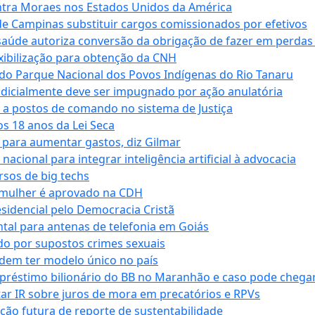
tra Moraes nos Estados Unidos da América
e Campinas substituir cargos comissionados por efetivos
saúde autoriza conversão da obrigação de fazer em perdas
xibilização para obtenção da CNH
do Parque Nacional dos Povos Indígenas do Rio Tanaru
dicialmente deve ser impugnado por ação anulatória
 a postos de comando no sistema de Justiça
s 18 anos da Lei Seca
para aumentar gastos, diz Gilmar
cional para integrar inteligência artificial à advocacia
sos de big techs
 mulher é aprovado na CDH
esidencial pelo Democracia Cristã
tal para antenas de telefonia em Goiás
o por supostos crimes sexuais
dem ter modelo único no país
empréstimo bilionário do BB no Maranhão e caso pode chega
star IR sobre juros de mora em precatórios e RPVs
ação futura de reporte de sustentabilidade