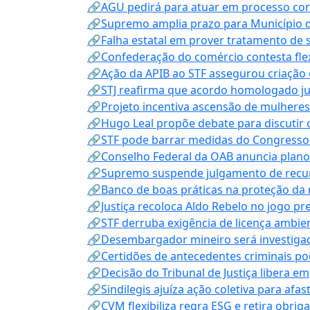
🔗AGU pedirá para atuar em processo con
🔗Supremo amplia prazo para Município d
🔗Falha estatal em prover tratamento de 
🔗Confederação do comércio contesta fle
🔗Ação da APIB ao STF assegurou criação 
🔗STJ reafirma que acordo homologado ju
🔗Projeto incentiva ascensão de mulheres
🔗Hugo Leal propõe debate para discutir o
🔗STF pode barrar medidas do Congresso 
🔗Conselho Federal da OAB anuncia plano na
🔗Supremo suspende julgamento de recur
🔗Banco de boas práticas na proteção da
🔗Justiça recoloca Aldo Rebelo no jogo pr
🔗STF derruba exigência de licença ambien
🔗Desembargador mineiro será investigad
🔗Certidões de antecedentes criminais po
🔗Decisão do Tribunal de Justiça libera 
🔗Sindilegis ajuíza ação coletiva para afa
🔗CVM flexibiliza regra ESG e retira obrig