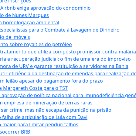
bre inscrições
 Airbnb exige aprovação do condomínio
ndo de Nunes Marques
m homologação ambiental
Especialistas para o Combate à Lavagem de Dinheiro
ão de imóveis
nto sobre royalties do petróleo
ratamento que utiliza composto promissor contra malária 
ia e recuperação judicial: o fim de uma era do improviso
 mora de URV e garante restituição a servidores na Bahia
tir eficiência da destinação de emendas para realização de 
em leilão apesar do pagamento fora do prazo
 Margareth Costa para o TST
provação de política nacional para imunodeficiência gené
m empresa de mineração de terras raras
 ser crime, mas não escapa da punição na prisão
falha de articulação de Lula com Davi
 maior para limitar penduricalhos
 socorrer BRB