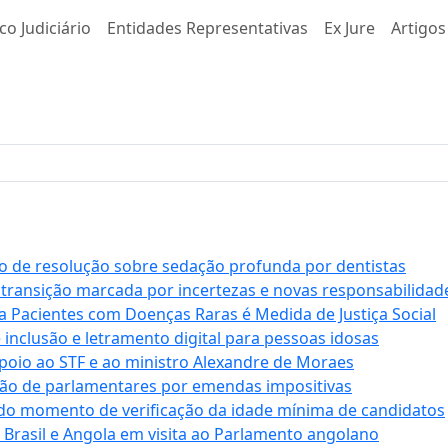
co Judiciário
Entidades Representativas
Ex Jure
Artigos
 de resolução sobre sedação profunda por dentistas
 transição marcada por incertezas e novas responsabilidad
a Pacientes com Doenças Raras é Medida de Justiça Social
e inclusão e letramento digital para pessoas idosas
apoio ao STF e ao ministro Alexandre de Moraes
ção de parlamentares por emendas impositivas
 do momento de verificação da idade mínima de candidatos
e Brasil e Angola em visita ao Parlamento angolano