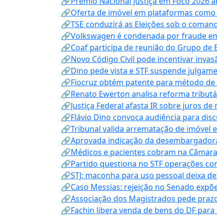
🔗Prêmio Nacional Justiça em Foco 2026 a
🔗Oferta de imóvel em plataformas como
🔗TSE conduzirá as Eleições sob o coma
🔗Volkswagen é condenada por fraude e
🔗Coaf participa de reunião do Grupo de 
🔗Novo Código Civil pode incentivar invas
🔗Dino pede vista e STF suspende julgame
🔗Fiocruz obtém patente para método de t
🔗Renato Ewerton analisa reforma tributár
🔗Justiça Federal afasta IR sobre juros de
🔗Flávio Dino convoca audiência para discu
🔗Tribunal valida arrematação de imóvel 
🔗Aprovada indicação da desembargadora
🔗Médicos e pacientes cobram na Câmara a
🔗Partido questiona no STF operações co
🔗STJ: maconha para uso pessoal deixa de
🔗Caso Messias: rejeição no Senado expõe 
🔗Associação dos Magistrados pede prazo
🔗Fachin libera venda de bens do DF para