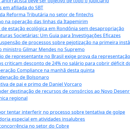
antirracista deve ser objetivo de todo o Judiciário
s em afiliada do SBT
da Reforma Tributária no setor de fintechs
o na operação das linhas da Itapemirim
ão de estação ecológica em Rondônia sem desapropriação
ras Societárias: Um Guia para Investigações Eficazes
spensão de processos sobre pejotização na primeira instâ
l do ministro Gilmar Mendes no Supremo
o de representante no Brasil exige prova da representaçã
riticam desconto de 24% no salário para cobrir déficit do
Operação Compliance na manhã desta quinta
ndenação de Bolsonaro
iva de pai e primo de Daniel Vorcaro
der destinação de recursos de consórcios ao Novo Desenro
mica regional
tentar interferir no processo sobre tentativa de golpe
oria especial em atividades insalubres
 concorrência no setor do Cobre