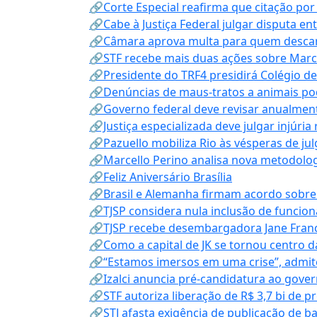
🔗Corte Especial reafirma que citação po
🔗Cabe à Justiça Federal julgar disputa en
🔗Câmara aprova multa para quem descarta
🔗STF recebe mais duas ações sobre Mar
🔗Presidente do TRF4 presidirá Colégio d
🔗Denúncias de maus-tratos a animais pod
🔗Governo federal deve revisar anualmen
🔗Justiça especializada deve julgar injúria
🔗Pazuello mobiliza Rio às vésperas de ju
🔗Marcello Perino analisa nova metodologi
🔗Feliz Aniversário Brasília
🔗Brasil e Alemanha firmam acordo sobre m
🔗TJSP considera nula inclusão de funcio
🔗TJSP recebe desembargadora Jane Fran
🔗Como a capital de JK se tornou centro da
🔗“Estamos imersos em uma crise”, admi
🔗Izalci anuncia pré-candidatura ao gove
🔗STF autoriza liberação de R$ 3,7 bi de p
🔗STJ afasta exigência de publicação de b