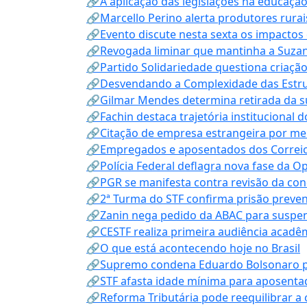
🔗A aplicação das legislações na educação 
🔗Marcello Perino alerta produtores rurai
🔗Evento discute nesta sexta os impactos 
🔗Revogada liminar que mantinha a Suzan
🔗Partido Solidariedade questiona criaç
🔗Desvendando a Complexidade das Estrutu
🔗Gilmar Mendes determina retirada da su
🔗Fachin destaca trajetória instituciona
🔗Citação de empresa estrangeira por mei
🔗Empregados e aposentados dos Correios c
🔗Polícia Federal deflagra nova fase da 
🔗PGR se manifesta contra revisão da co
🔗2ª Turma do STF confirma prisão prevent
🔗Zanin nega pedido da ABAC para suspen
🔗CESTF realiza primeira audiência acadê
🔗O que está acontecendo hoje no Brasil
🔗Supremo condena Eduardo Bolsonaro por 
🔗STF afasta idade mínima para aposentad
🔗Reforma Tributária pode reequilibrar a