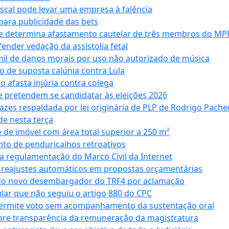
iscal pode levar uma empresa à falência
ara publicidade das bets
 e determina afastamento cautelar de três membros do MP
nder vedação da assistolia fetal
mil de danos morais por uso não autorizado de música
o de suposta calúnia contra Lula
o afasta injúria contra colega
 pretendem se candidatar às eleições 2026
azes respaldada por lei originária de PLP de Rodrigo Pache
e nesta terça
 de imóvel com área total superior a 250 m²
to de penduricalhos retroativos
a regulamentação do Marco Civil da Internet
va reajustes automáticos em propostas orçamentárias
ado novo desembargador do TRF4 por aclamação
cular que não seguiu o artigo 880 do CPC
permite voto sem acompanhamento da sustentação oral
obre transparência da remuneração da magistratura