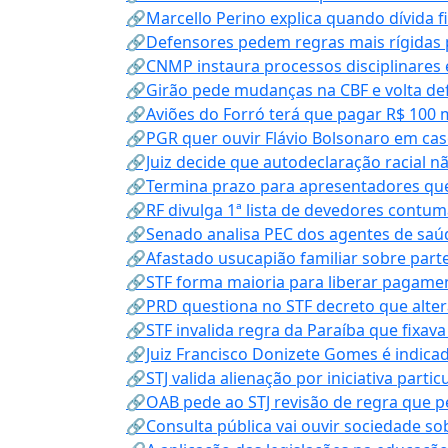
🔗Marcello Perino explica quando dívida f
🔗Defensores pedem regras mais rígidas p
🔗CNMP instaura processos disciplinares
🔗Girão pede mudanças na CBF e volta defe
🔗Aviões do Forró terá que pagar R$ 100 
🔗PGR quer ouvir Flávio Bolsonaro em cas
🔗Juiz decide que autodeclaração racial nã
🔗Termina prazo para apresentadores que
🔗RF divulga 1ª lista de devedores contum
🔗Senado analisa PEC dos agentes de saúd
🔗Afastado usucapião familiar sobre parte
🔗STF forma maioria para liberar pagamen
🔗PRD questiona no STF decreto que alter
🔗STF invalida regra da Paraíba que fixa
🔗Juiz Francisco Donizete Gomes é indic
🔗STJ valida alienação por iniciativa parti
🔗OAB pede ao STJ revisão de regra que 
🔗Consulta pública vai ouvir sociedade s