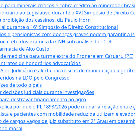
para minerais críticos e cobra crédito ao minerador brasi
ciário ao Legislativo durante o XVI Simpósio de Direito Co
 proibição dos cassinos, diz Paulo Horn
cial durante o 16º Simpósio de Direito Constitucional
dos e pensionistas com doenças graves podem garantir a i
oca teto dos exames da CNH sob análise do TCDF
armácia de Alto Custo
 de medicina para turma extra do Pronera em Caruaru (PE)
ntratos de honorários advocatícios
 no Judiciário e alerta para riscos de manipulação algorít
seridos na LDO pelo Congresso
zes de todo o país
decisões judiciais durante investigações
ara destravar financiamento ao agro
xplica por que o PL 1893/2026 pode mudar a relação entre 
ta e pacientes com mobilidade reduzida utilizem elevado
 de cargos vagos de juiz substituto em 2º Grau em desem
dano moral