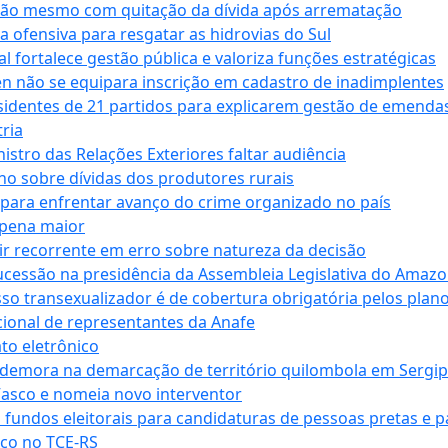
ssão mesmo com quitação da dívida após arrematação
a ofensiva para resgatar as hidrovias do Sul
 fortalece gestão pública e valoriza funções estratégicas
n não se equipara inscrição em cadastro de inadimplentes
sidentes de 21 partidos para explicarem gestão de emenda
ria
stro das Relações Exteriores faltar audiência
 sobre dívidas dos produtores rurais
para enfrentar avanço do crime organizado no país
 pena maior
zir recorrente em erro sobre natureza da decisão
ucessão na presidência da Assembleia Legislativa do Amaz
sso transexualizador é de cobertura obrigatória pelos plan
ucional de representantes da Anafe
to eletrônico
 demora na demarcação de território quilombola em Sergi
Vasco e nomeia novo interventor
 fundos eleitorais para candidaturas de pessoas pretas e 
co no TCE-RS