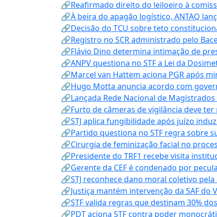
🔗Reafirmado direito do leiloeiro à comi
🔗À beira do apagão logístico, ANTAQ lanç
🔗Decisão do TCU sobre teto constitucional
🔗Registro no SCR administrado pelo Bace
🔗Flávio Dino determina intimação de pre
🔗ANPV questiona no STF a Lei da Dosimet
🔗Marcel van Hattem aciona PGR após mini
🔗Hugo Motta anuncia acordo com governo
🔗Lançada Rede Nacional de Magistrados 
🔗Furto de câmeras de vigilância deve ter
🔗STJ aplica fungibilidade após juízo indu
🔗Partido questiona no STF regra sobre s
🔗Cirurgia de feminização facial no proce
🔗Presidente do TRF1 recebe visita instit
🔗Gerente da CEF é condenado por pecula
🔗STJ reconhece dano moral coletivo pela
🔗Justiça mantém intervenção da SAF do 
🔗STF valida regras que destinam 30% dos
🔗PDT aciona STF contra poder monocráti