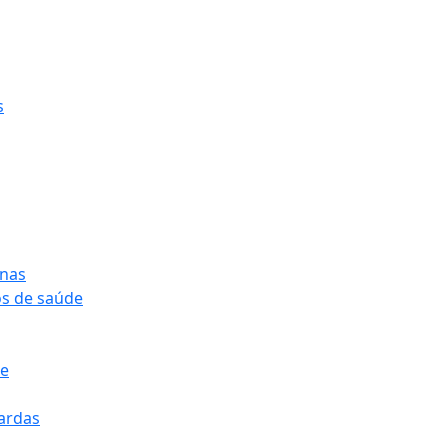
s
onas
os de saúde
pe
pardas