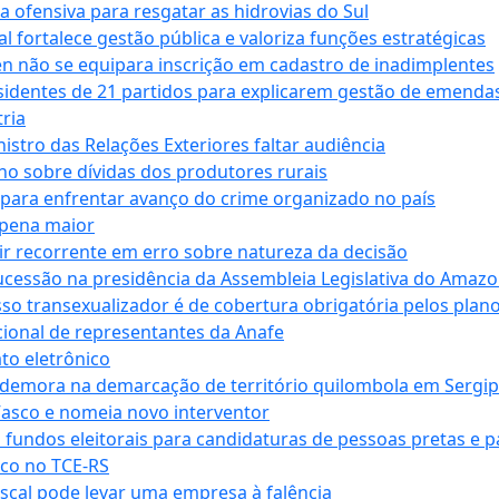
a ofensiva para resgatar as hidrovias do Sul
 fortalece gestão pública e valoriza funções estratégicas
n não se equipara inscrição em cadastro de inadimplentes
sidentes de 21 partidos para explicarem gestão de emenda
ria
stro das Relações Exteriores faltar audiência
 sobre dívidas dos produtores rurais
para enfrentar avanço do crime organizado no país
 pena maior
zir recorrente em erro sobre natureza da decisão
ucessão na presidência da Assembleia Legislativa do Amaz
sso transexualizador é de cobertura obrigatória pelos plan
ucional de representantes da Anafe
to eletrônico
 demora na demarcação de território quilombola em Sergi
Vasco e nomeia novo interventor
 fundos eleitorais para candidaturas de pessoas pretas e 
co no TCE-RS
iscal pode levar uma empresa à falência