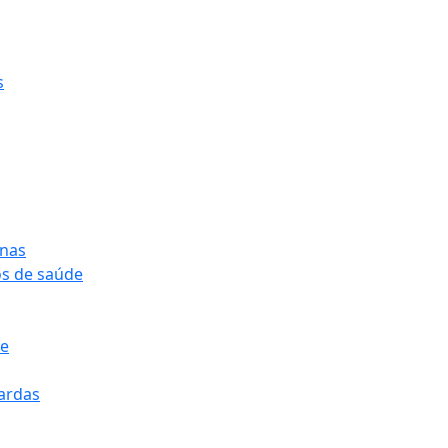
s
onas
os de saúde
pe
pardas