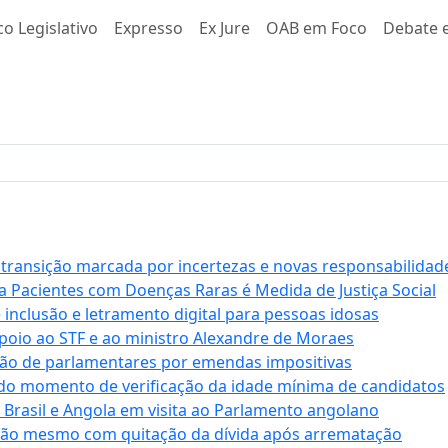
co Legislativo
Expresso
Ex Jure
OAB em Foco
Debate e
 transição marcada por incertezas e novas responsabilidad
a Pacientes com Doenças Raras é Medida de Justiça Social
e inclusão e letramento digital para pessoas idosas
apoio ao STF e ao ministro Alexandre de Moraes
ção de parlamentares por emendas impositivas
 do momento de verificação da idade mínima de candidatos
e Brasil e Angola em visita ao Parlamento angolano
ssão mesmo com quitação da dívida após arrematação