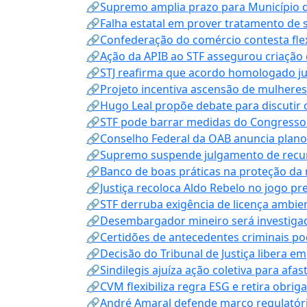
🔗Supremo amplia prazo para Município d
🔗Falha estatal em prover tratamento de 
🔗Confederação do comércio contesta fle
🔗Ação da APIB ao STF assegurou criação 
🔗STJ reafirma que acordo homologado ju
🔗Projeto incentiva ascensão de mulheres
🔗Hugo Leal propõe debate para discutir o
🔗STF pode barrar medidas do Congresso 
🔗Conselho Federal da OAB anuncia plano na
🔗Supremo suspende julgamento de recur
🔗Banco de boas práticas na proteção da
🔗Justiça recoloca Aldo Rebelo no jogo pr
🔗STF derruba exigência de licença ambien
🔗Desembargador mineiro será investigad
🔗Certidões de antecedentes criminais po
🔗Decisão do Tribunal de Justiça libera 
🔗Sindilegis ajuíza ação coletiva para afa
🔗CVM flexibiliza regra ESG e retira obrig
🔗André Amaral defende marco regulatório 