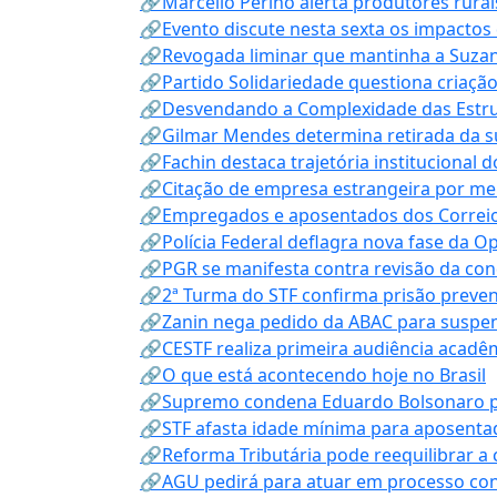
🔗Marcello Perino alerta produtores rurai
🔗Evento discute nesta sexta os impactos 
🔗Revogada liminar que mantinha a Suzan
🔗Partido Solidariedade questiona criaç
🔗Desvendando a Complexidade das Estrutu
🔗Gilmar Mendes determina retirada da su
🔗Fachin destaca trajetória instituciona
🔗Citação de empresa estrangeira por mei
🔗Empregados e aposentados dos Correios c
🔗Polícia Federal deflagra nova fase da 
🔗PGR se manifesta contra revisão da co
🔗2ª Turma do STF confirma prisão prevent
🔗Zanin nega pedido da ABAC para suspen
🔗CESTF realiza primeira audiência acadê
🔗O que está acontecendo hoje no Brasil
🔗Supremo condena Eduardo Bolsonaro por 
🔗STF afasta idade mínima para aposentad
🔗Reforma Tributária pode reequilibrar a
🔗AGU pedirá para atuar em processo con