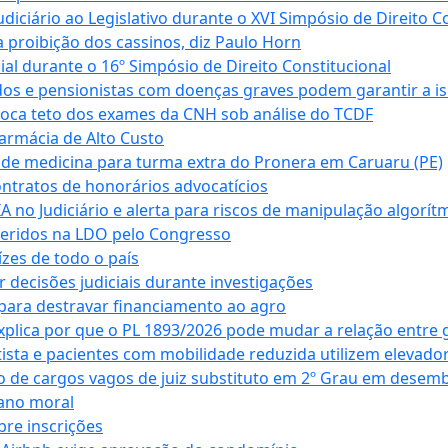
ciário ao Legislativo durante o XVI Simpósio de Direito Co
 proibição dos cassinos, diz Paulo Horn
cial durante o 16º Simpósio de Direito Constitucional
dos e pensionistas com doenças graves podem garantir a i
oca teto dos exames da CNH sob análise do TCDF
armácia de Alto Custo
 de medicina para turma extra do Pronera em Caruaru (PE)
ntratos de honorários advocatícios
 no Judiciário e alerta para riscos de manipulação algorít
seridos na LDO pelo Congresso
zes de todo o país
decisões judiciais durante investigações
ara destravar financiamento ao agro
xplica por que o PL 1893/2026 pode mudar a relação entre 
ta e pacientes com mobilidade reduzida utilizem elevado
 de cargos vagos de juiz substituto em 2º Grau em desem
dano moral
bre inscrições