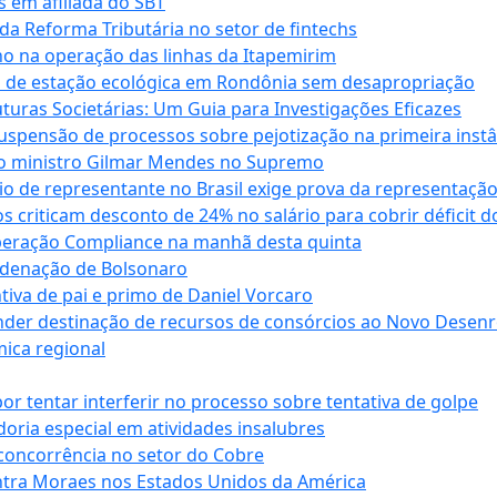
s em afiliada do SBT
da Reforma Tributária no setor de fintechs
o na operação das linhas da Itapemirim
ão de estação ecológica em Rondônia sem desapropriação
ras Societárias: Um Guia para Investigações Eficazes
spensão de processos sobre pejotização na primeira instâ
l do ministro Gilmar Mendes no Supremo
o de representante no Brasil exige prova da representaçã
riticam desconto de 24% no salário para cobrir déficit do
Operação Compliance na manhã desta quinta
ndenação de Bolsonaro
iva de pai e primo de Daniel Vorcaro
der destinação de recursos de consórcios ao Novo Desenro
mica regional
tentar interferir no processo sobre tentativa de golpe
oria especial em atividades insalubres
 concorrência no setor do Cobre
tra Moraes nos Estados Unidos da América