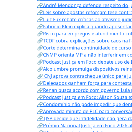
🔗André Mendonça defende respeito do Judi
🔗Leis sobre apostas reforçam tese contra
🔗Luiz Fux rebate críticas ao ativismo judi
🔗Fabrício Klein explica quando aposenta
🔗Risco para empregos e atendimento col
🔗TCDF cobra explicações sobre caos na F
🔗Corte determina continuidade de curso
🔗CNMP orienta MP a não interferir em co
🔗Podcast Justiça em Foco debate uso de IA
🔗Alcolumbre promulga dispositivos rein
🔗 CNJ aprova contracheque único para juí
🔗Delegados ganham força para contestar 
🔗Renan busca acordo com governo Lula p
🔗Podcast Justiça em Foco: Alison Souza e
🔗Condomínio não pode impedir que dentis
🔗Aprovada minuta de PLC para conversão
🔗TJSP decide que infidelidade não gera 
🔗Prêmio Nacional Justiça em Foco 2026 a