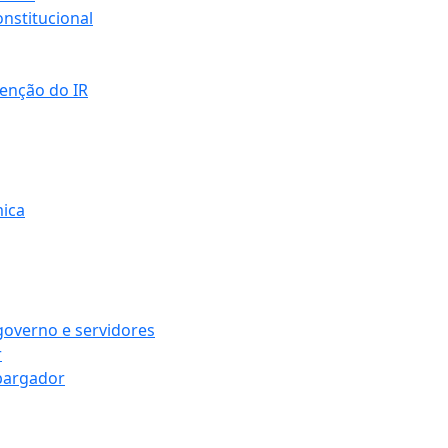
nstitucional
senção do IR
mica
governo e servidores
r
bargador