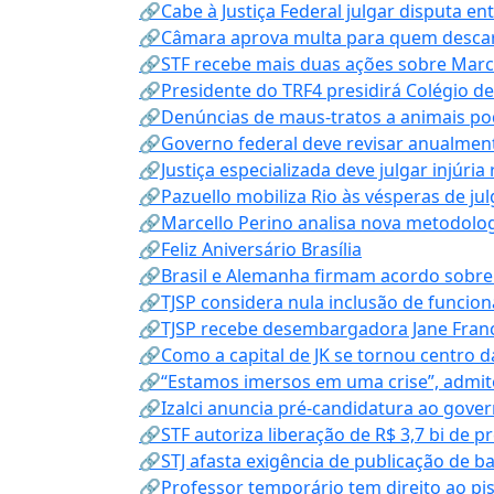
🔗Cabe à Justiça Federal julgar disputa en
🔗Câmara aprova multa para quem descarta
🔗STF recebe mais duas ações sobre Mar
🔗Presidente do TRF4 presidirá Colégio d
🔗Denúncias de maus-tratos a animais pod
🔗Governo federal deve revisar anualmen
🔗Justiça especializada deve julgar injúria
🔗Pazuello mobiliza Rio às vésperas de ju
🔗Marcello Perino analisa nova metodologi
🔗Feliz Aniversário Brasília
🔗Brasil e Alemanha firmam acordo sobre m
🔗TJSP considera nula inclusão de funcio
🔗TJSP recebe desembargadora Jane Fran
🔗Como a capital de JK se tornou centro da
🔗“Estamos imersos em uma crise”, admi
🔗Izalci anuncia pré-candidatura ao gove
🔗STF autoriza liberação de R$ 3,7 bi de p
🔗STJ afasta exigência de publicação de b
🔗Professor temporário tem direito ao pis