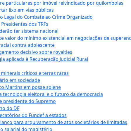
tre particulares por imóvel reivindicado por quilombolas
r lixo em vias públicas
co Legal do Combate ao Crime Organizado
e Presidentes dos TRFs
erão ter sistema nacional
te valor do mínimo existencial em negociações de superen
 racial contra adolescente
lgamento decisivo sobre royalties
a aplicada à Recuperação Judicial Rural
inerais críticos e terras raras
nário em sociedade
co Martins em posse solene
 tecnologia eleitoral e o futuro da democracia
te presidente do Supremo
rno do DF
recatórios do Fundef a estados
alanço para arquivamento de atos societários de limitadas
o salarial do magistério