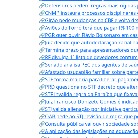
🔗Defensores pedem regras mais rígidas p
🔗CNMP instaura processos disciplinares
🔗Girão pede mudanças na CBF e volta defe
🔗Aviões do Forró terá que pagar R$ 100 
🔗PGR quer ouvir Flávio Bolsonaro em cas
🔗Juiz decide que autodeclaração racial nã
🔗Termina prazo para apresentadores que
🔗RF divulga 1ª lista de devedores contum
🔗Senado analisa PEC dos agentes de saúd
🔗Afastado usucapião familiar sobre parte
🔗STF forma maioria para liberar pagamen
🔗PRD questiona no STF decreto que alter
🔗STF invalida regra da Paraíba que fixa
🔗Juiz Francisco Donizete Gomes é indic
🔗STJ valida alienação por iniciativa parti
🔗OAB pede ao STJ revisão de regra que 
🔗Consulta pública vai ouvir sociedade s
🔗A aplicação das legislações na educação 