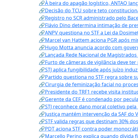
🔗À beira do apagão logístico, ANTAQ lanç
🔗Decisão do TCU sobre teto constitucional
🔗Registro no SCR administrado pelo Bace
🔗Flávio Dino determina intimação de pre
🔗ANPV questiona no STF a Lei da Dosimet
🔗Marcel van Hattem aciona PGR após mini
🔗Hugo Motta anuncia acordo com governo
🔗Lançada Rede Nacional de Magistrados 
🔗Furto de câmeras de vigilância deve ter
🔗STJ aplica fungibilidade após juízo indu
🔗Partido questiona no STF regra sobre s
🔗Cirurgia de feminização facial no proce
🔗Presidente do TRF1 recebe visita instit
🔗Gerente da CEF é condenado por pecula
🔗STJ reconhece dano moral coletivo pela
🔗Justiça mantém intervenção da SAF do 
🔗STF valida regras que destinam 30% dos
🔗PDT aciona STF contra poder monocráti
🔗Marcello Perino explica quando dívida f