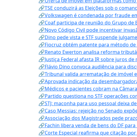
🔗Oferta de imóvel em plataformas como
🔗TSE conduzirá as Eleições sob o coma
🔗Volkswagen é condenada por fraude e
🔗Coaf participa de reunião do Grupo de 
🔗Novo Código Civil pode incentivar invas
🔗Dino pede vista e STF suspende julgame
🔗Fiocruz obtém patente para método de t
🔗Renato Ewerton analisa reforma tributár
🔗Justiça Federal afasta IR sobre juros de
🔗Flávio Dino convoca audiência para discu
🔗Tribunal valida arrematação de imóvel 
🔗Aprovada indicação da desembargadora
🔗Médicos e pacientes cobram na Câmara a
🔗Partido questiona no STF operações co
🔗STJ: maconha para uso pessoal deixa de
🔗Caso Messias: rejeição no Senado expõe 
🔗Associação dos Magistrados pede prazo
🔗Fachin libera venda de bens do DF para
🔗Corte Especial reafirma que citação po