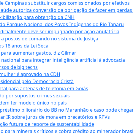
e Campinas substituir cargos comissionados por efetivos
saúde autoriza conversão da obrigação de fazer em perdas
xibilização para obtenção da CNH
do Parque Nacional dos Povos Indígenas do Rio Tanaru
dicialmente deve ser impugnado por ação anulatória
 a postos de comando no sistema de Justiça
s 18 anos da Lei Seca
para aumentar gastos, diz Gilmar
cional para integrar inteligência artificial à advocacia
sos de big techs
 mulher é aprovado na CDH
esidencial pelo Democracia Cristã
tal para antenas de telefonia em Goiás
o por supostos crimes sexuais
dem ter modelo único no país
empréstimo bilionário do BB no Maranhão e caso pode chega
star IR sobre juros de mora em precatórios e RPVs
ação futura de reporte de sustentabilidade
para minerais críticos e cobra crédito ao minerador brasi