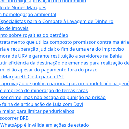
 Airbnb exige aprovação do condomínio
ndo de Nunes Marques
m homologação ambiental
Especialistas para o Combate à Lavagem de Dinheiro
ão de imóveis
nto sobre royalties do petróleo
ratamento que utiliza composto promissor contra malária 
ia e recuperação judicial: o fim de uma era do improviso
 mora de URV e garante restituição a servidores na Bahia
tir eficiência da destinação de emendas para realização de 
em leilão apesar do pagamento fora do prazo
 Margareth Costa para o TST
provação de política nacional para imunodeficiência gené
m empresa de mineração de terras raras
 ser crime, mas não escapa da punição na prisão
falha de articulação de Lula com Davi
 maior para limitar penduricalhos
 socorrer BRB
r WhatsApp é inválida em ações de estado