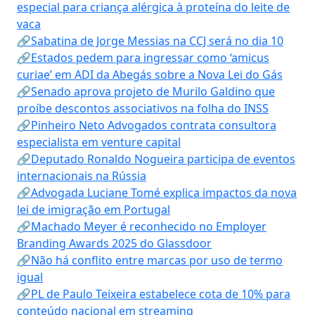
especial para criança alérgica à proteína do leite de
vaca
🔗Sabatina de Jorge Messias na CCJ será no dia 10
🔗Estados pedem para ingressar como ‘amicus
curiae’ em ADI da Abegás sobre a Nova Lei do Gás
🔗Senado aprova projeto de Murilo Galdino que
proíbe descontos associativos na folha do INSS
🔗Pinheiro Neto Advogados contrata consultora
especialista em venture capital
🔗Deputado Ronaldo Nogueira participa de eventos
internacionais na Rússia
🔗Advogada Luciane Tomé explica impactos da nova
lei de imigração em Portugal
🔗Machado Meyer é reconhecido no Employer
Branding Awards 2025 do Glassdoor
🔗Não há conflito entre marcas por uso de termo
igual
🔗PL de Paulo Teixeira estabelece cota de 10% para
conteúdo nacional em streaming