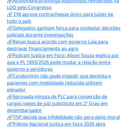
🔗Alcolumbre promulga dispositivos reinseridos na
LDO pelo Congresso
🔗 CNJ aprova contracheque único para juízes de
todo o país
🔗Delegados ganham força para contestar decisões
judiciais durante investigações
🔗Renan busca acordo com governo Lula para
destravar financiamento ao agro
🔗Podcast Justiça em Foco: Alison Souza explica por
que o PL 1893/2026 pode mudar a relação entre
governo e servidores
🔗Condomínio não pode impedir que dentista e
pacientes com mobilidade reduzida utilizem
elevador
🔗Aprovada minuta de PLC para conversão de
cargos vagos de juiz substituto em 2º Grau em
desembargador
🔗TJSP decide que infidelidade não gera dano moral
🔗Prêmio Nacional Justiça em Foco 2026 abre