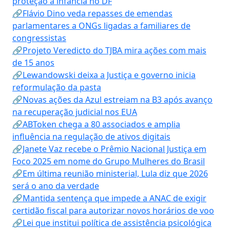
proteção à infância no DF
🔗Flávio Dino veda repasses de emendas
parlamentares a ONGs ligadas a familiares de
congressistas
🔗Projeto Veredicto do TJBA mira ações com mais
de 15 anos
🔗Lewandowski deixa a Justiça e governo inicia
reformulação da pasta
🔗Novas ações da Azul estreiam na B3 após avanço
na recuperação judicial nos EUA
🔗ABToken chega a 80 associados e amplia
influência na regulação de ativos digitais
🔗Janete Vaz recebe o Prêmio Nacional Justiça em
Foco 2025 em nome do Grupo Mulheres do Brasil
🔗Em última reunião ministerial, Lula diz que 2026
será o ano da verdade
🔗Mantida sentença que impede a ANAC de exigir
certidão fiscal para autorizar novos horários de voo
🔗Lei que institui política de assistência psicológica