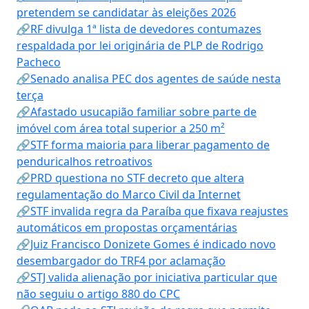
pretendem se candidatar às eleições 2026
🔗RF divulga 1ª lista de devedores contumazes
respaldada por lei originária de PLP de Rodrigo
Pacheco
🔗Senado analisa PEC dos agentes de saúde nesta
terça
🔗Afastado usucapião familiar sobre parte de
imóvel com área total superior a 250 m²
🔗STF forma maioria para liberar pagamento de
penduricalhos retroativos
🔗PRD questiona no STF decreto que altera
regulamentação do Marco Civil da Internet
🔗STF invalida regra da Paraíba que fixava reajustes
automáticos em propostas orçamentárias
🔗Juiz Francisco Donizete Gomes é indicado novo
desembargador do TRF4 por aclamação
🔗STJ valida alienação por iniciativa particular que
não seguiu o artigo 880 do CPC