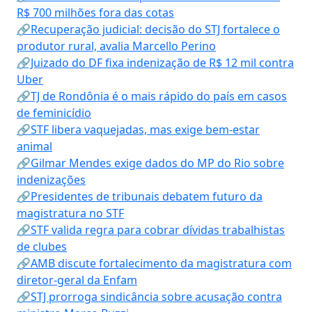
R$ 700 milhões fora das cotas
🔗Recuperação judicial: decisão do STJ fortalece o
produtor rural, avalia Marcello Perino
🔗Juizado do DF fixa indenização de R$ 12 mil contra
Uber
🔗TJ de Rondônia é o mais rápido do país em casos
de feminicídio
🔗STF libera vaquejadas, mas exige bem-estar
animal
🔗Gilmar Mendes exige dados do MP do Rio sobre
indenizações
🔗Presidentes de tribunais debatem futuro da
magistratura no STF
🔗STF valida regra para cobrar dívidas trabalhistas
de clubes
🔗AMB discute fortalecimento da magistratura com
diretor-geral da Enfam
🔗STJ prorroga sindicância sobre acusação contra