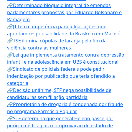
🔗Determinado bloqueio integral de emendas
parlamentares propostas por Eduardo Bolsonaro e
Ramagem
🔗JT tem competência para julgar ações que
apontam responsabilidade da Braskem em Maceió
🔗TSE ilumina cúpulas de laranja pelo fim da
violência contra as mulheres
🔗Lei que implementa tratamento contra depressão
infantil e na adolescência em UBS é constitucional
🔗Sindicato de policiais federais pode pedir
indenização por publicação que teria ofendido a
categoria
🔗Decisão unânime, STF nega possibilidade de
candidaturas sem filiação partidária
🔗Proprietária de drogaria é condenada por fraude
no programa Farmácia Popular
🔗STF determina que general Heleno passe por
perícia médica para comprovação de estado de