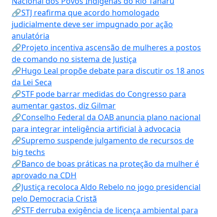
Nacional dos Povos Indígenas do Rio Tanaru
🔗STJ reafirma que acordo homologado
judicialmente deve ser impugnado por ação
anulatória
🔗Projeto incentiva ascensão de mulheres a postos
de comando no sistema de Justiça
🔗Hugo Leal propõe debate para discutir os 18 anos
da Lei Seca
🔗STF pode barrar medidas do Congresso para
aumentar gastos, diz Gilmar
🔗Conselho Federal da OAB anuncia plano nacional
para integrar inteligência artificial à advocacia
🔗Supremo suspende julgamento de recursos de
big techs
🔗Banco de boas práticas na proteção da mulher é
aprovado na CDH
🔗Justiça recoloca Aldo Rebelo no jogo presidencial
pelo Democracia Cristã
🔗STF derruba exigência de licença ambiental para