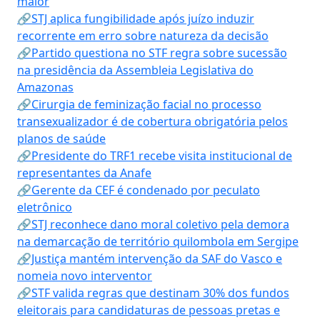
maior
🔗STJ aplica fungibilidade após juízo induzir
recorrente em erro sobre natureza da decisão
🔗Partido questiona no STF regra sobre sucessão
na presidência da Assembleia Legislativa do
Amazonas
🔗Cirurgia de feminização facial no processo
transexualizador é de cobertura obrigatória pelos
planos de saúde
🔗Presidente do TRF1 recebe visita institucional de
representantes da Anafe
🔗Gerente da CEF é condenado por peculato
eletrônico
🔗STJ reconhece dano moral coletivo pela demora
na demarcação de território quilombola em Sergipe
🔗Justiça mantém intervenção da SAF do Vasco e
nomeia novo interventor
🔗STF valida regras que destinam 30% dos fundos
eleitorais para candidaturas de pessoas pretas e