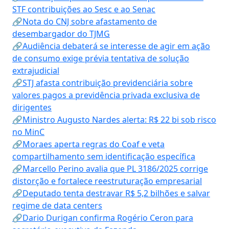
STF contribuições ao Sesc e ao Senac
🔗Nota do CNJ sobre afastamento de
desembargador do TJMG
🔗Audiência debaterá se interesse de agir em ação
de consumo exige prévia tentativa de solução
extrajudicial
🔗STJ afasta contribuição previdenciária sobre
valores pagos a previdência privada exclusiva de
dirigentes
🔗Ministro Augusto Nardes alerta: R$ 22 bi sob risco
no MinC
🔗Moraes aperta regras do Coaf e veta
compartilhamento sem identificação específica
🔗Marcello Perino avalia que PL 3186/2025 corrige
distorção e fortalece reestruturação empresarial
🔗Deputado tenta destravar R$ 5,2 bilhões e salvar
regime de data centers
🔗Dario Durigan confirma Rogério Ceron para