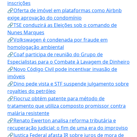
inscrições
🔗Oferta de imóvel em plataformas como Airbnb
exige aprovação do condomínio
🔗TSE conduzirá as Eleições sob o comando de
Nunes Marques
🔗Volkswagen é condenada por fraude em
homologação ambiental
🔗Coaf participa de reunião do Grupo de
Especialistas para o Combate à Lavagem de Dinheiro
🔗Novo Código Civil pode incentivar invasão de
imóveis
🔗Dino pede vista e STF suspende julgamento sobre
royalties do petróleo
🔗Fiocruz obtém patente para método de
tratamento que utiliza composto promissor contra
malária resistente
🔗Renato Ewerton analisa reforma tributária e
recuperação judicial: o fim de uma era do improviso
🔗Justiça Federal afasta IR sobre juros de mora de