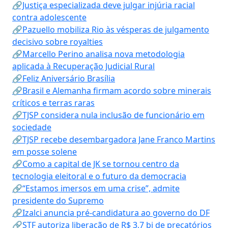
🔗Justiça especializada deve julgar injúria racial
contra adolescente
🔗Pazuello mobiliza Rio às vésperas de julgamento
decisivo sobre royalties
🔗Marcello Perino analisa nova metodologia
aplicada à Recuperação Judicial Rural
🔗Feliz Aniversário Brasília
🔗Brasil e Alemanha firmam acordo sobre minerais
críticos e terras raras
🔗TJSP considera nula inclusão de funcionário em
sociedade
🔗TJSP recebe desembargadora Jane Franco Martins
em posse solene
🔗Como a capital de JK se tornou centro da
tecnologia eleitoral e o futuro da democracia
🔗“Estamos imersos em uma crise”, admite
presidente do Supremo
🔗Izalci anuncia pré-candidatura ao governo do DF
🔗STF autoriza liberação de R$ 3,7 bi de precatórios