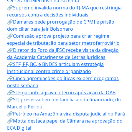
secretário-executivo da Fazenda
🔗Supremo invalida norma do TJ-MA que restringia
recursos contra decisões individuais
🔗Damares pede prorrogação de CPMI e prisão
domiciliar para Jair Bolsonaro
🔗Comissão aprova projeto para criar regime
especial de tributação para setor metroferroviário
🔗Diretor do Foro da JFSC recebe visita da direção
da Academia Catarinense de Letras Jurídicas
🔗STF, PF, BC, e BNDES articulam estratégia
institucional contra crime organizado
🔗Cinco agremiações políticas exibem programas
nesta semana
🔗STF garante agravo interno após ação da OAB
🔗STJ preserva bem de família ainda financiado, diz
Marcello Perino
🔗Petróleo na Amazônia vira disputa judicial no Pará
🔗Motta destaca papel da Câmara na aprovação do
ECA Digital