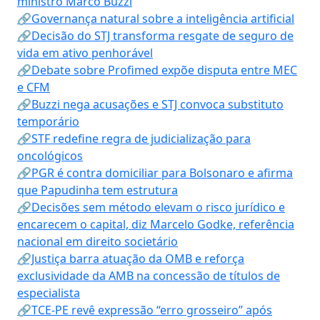
ministro Marco Buzzi
🔗Governança natural sobre a inteligência artificial
🔗Decisão do STJ transforma resgate de seguro de
vida em ativo penhorável
🔗Debate sobre Profimed expõe disputa entre MEC
e CFM
🔗Buzzi nega acusações e STJ convoca substituto
temporário
🔗STF redefine regra de judicialização para
oncológicos
🔗PGR é contra domiciliar para Bolsonaro e afirma
que Papudinha tem estrutura
🔗Decisões sem método elevam o risco jurídico e
encarecem o capital, diz Marcelo Godke, referência
nacional em direito societário
🔗Justiça barra atuação da OMB e reforça
exclusividade da AMB na concessão de títulos de
especialista
🔗TCE-PE revê expressão “erro grosseiro” após