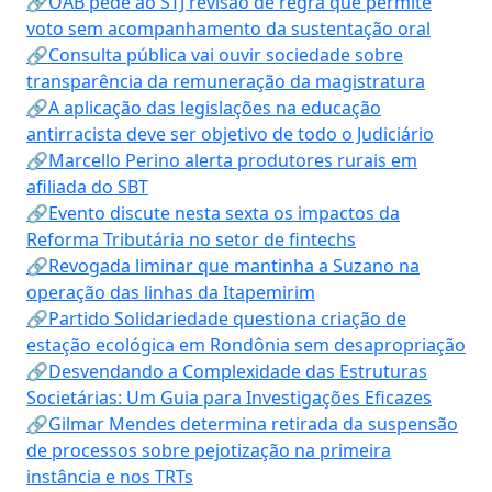
🔗OAB pede ao STJ revisão de regra que permite
voto sem acompanhamento da sustentação oral
🔗Consulta pública vai ouvir sociedade sobre
transparência da remuneração da magistratura
🔗A aplicação das legislações na educação
antirracista deve ser objetivo de todo o Judiciário
🔗Marcello Perino alerta produtores rurais em
afiliada do SBT
🔗Evento discute nesta sexta os impactos da
Reforma Tributária no setor de fintechs
🔗Revogada liminar que mantinha a Suzano na
operação das linhas da Itapemirim
🔗Partido Solidariedade questiona criação de
estação ecológica em Rondônia sem desapropriação
🔗Desvendando a Complexidade das Estruturas
Societárias: Um Guia para Investigações Eficazes
🔗Gilmar Mendes determina retirada da suspensão
de processos sobre pejotização na primeira
instância e nos TRTs