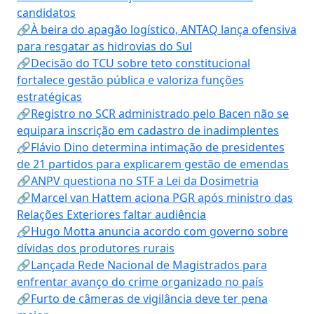
candidatos
🔗À beira do apagão logístico, ANTAQ lança ofensiva
para resgatar as hidrovias do Sul
🔗Decisão do TCU sobre teto constitucional
fortalece gestão pública e valoriza funções
estratégicas
🔗Registro no SCR administrado pelo Bacen não se
equipara inscrição em cadastro de inadimplentes
🔗Flávio Dino determina intimação de presidentes
de 21 partidos para explicarem gestão de emendas
🔗ANPV questiona no STF a Lei da Dosimetria
🔗Marcel van Hattem aciona PGR após ministro das
Relações Exteriores faltar audiência
🔗Hugo Motta anuncia acordo com governo sobre
dívidas dos produtores rurais
🔗Lançada Rede Nacional de Magistrados para
enfrentar avanço do crime organizado no país
🔗Furto de câmeras de vigilância deve ter pena