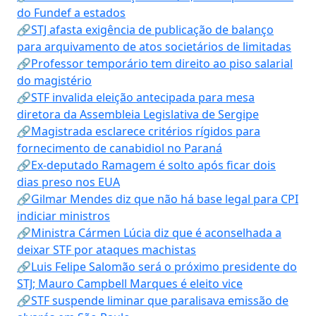
do Fundef a estados
🔗STJ afasta exigência de publicação de balanço
para arquivamento de atos societários de limitadas
🔗Professor temporário tem direito ao piso salarial
do magistério
🔗STF invalida eleição antecipada para mesa
diretora da Assembleia Legislativa de Sergipe
🔗Magistrada esclarece critérios rígidos para
fornecimento de canabidiol no Paraná
🔗Ex-deputado Ramagem é solto após ficar dois
dias preso nos EUA
🔗Gilmar Mendes diz que não há base legal para CPI
indiciar ministros
🔗Ministra Cármen Lúcia diz que é aconselhada a
deixar STF por ataques machistas
🔗Luis Felipe Salomão será o próximo presidente do
STJ; Mauro Campbell Marques é eleito vice
🔗STF suspende liminar que paralisava emissão de