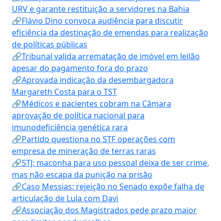
URV e garante restituição a servidores na Bahia
🔗Flávio Dino convoca audiência para discutir
eficiência da destinação de emendas para realização
de políticas públicas
🔗Tribunal valida arrematação de imóvel em leilão
apesar do pagamento fora do prazo
🔗Aprovada indicação da desembargadora
Margareth Costa para o TST
🔗Médicos e pacientes cobram na Câmara
aprovação de política nacional para
imunodeficiência genética rara
🔗Partido questiona no STF operações com
empresa de mineração de terras raras
🔗STJ: maconha para uso pessoal deixa de ser crime,
mas não escapa da punição na prisão
🔗Caso Messias: rejeição no Senado expõe falha de
articulação de Lula com Davi
🔗Associação dos Magistrados pede prazo maior