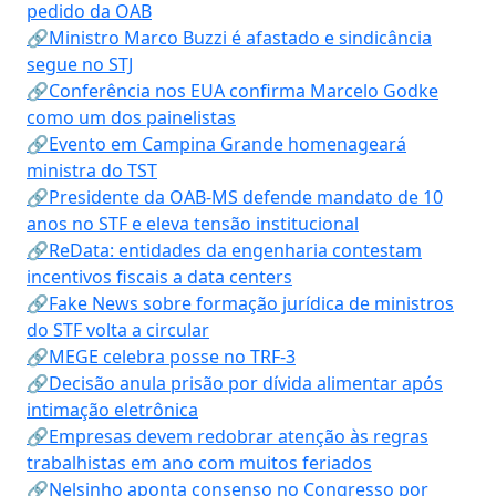
pedido da OAB
🔗Ministro Marco Buzzi é afastado e sindicância
segue no STJ
🔗Conferência nos EUA confirma Marcelo Godke
como um dos painelistas
🔗Evento em Campina Grande homenageará
ministra do TST
🔗Presidente da OAB-MS defende mandato de 10
anos no STF e eleva tensão institucional
🔗ReData: entidades da engenharia contestam
incentivos fiscais a data centers
🔗Fake News sobre formação jurídica de ministros
do STF volta a circular
🔗MEGE celebra posse no TRF-3
🔗Decisão anula prisão por dívida alimentar após
intimação eletrônica
🔗Empresas devem redobrar atenção às regras
trabalhistas em ano com muitos feriados
🔗Nelsinho aponta consenso no Congresso por