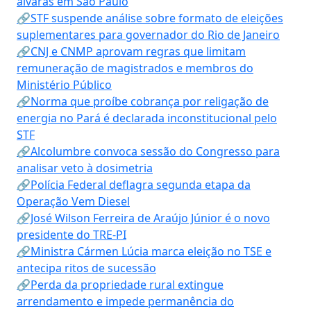
alvarás em São Paulo
🔗STF suspende análise sobre formato de eleições
suplementares para governador do Rio de Janeiro
🔗CNJ e CNMP aprovam regras que limitam
remuneração de magistrados e membros do
Ministério Público
🔗Norma que proíbe cobrança por religação de
energia no Pará é declarada inconstitucional pelo
STF
🔗Alcolumbre convoca sessão do Congresso para
analisar veto à dosimetria
🔗Polícia Federal deflagra segunda etapa da
Operação Vem Diesel
🔗José Wilson Ferreira de Araújo Júnior é o novo
presidente do TRE-PI
🔗Ministra Cármen Lúcia marca eleição no TSE e
antecipa ritos de sucessão
🔗Perda da propriedade rural extingue
arrendamento e impede permanência do