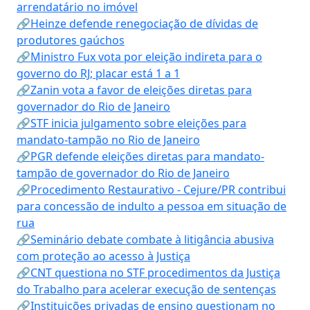
arrendatário no imóvel
🔗Heinze defende renegociação de dívidas de
produtores gaúchos
🔗Ministro Fux vota por eleição indireta para o
governo do RJ; placar está 1 a 1
🔗Zanin vota a favor de eleições diretas para
governador do Rio de Janeiro
🔗STF inicia julgamento sobre eleições para
mandato-tampão no Rio de Janeiro
🔗PGR defende eleições diretas para mandato-
tampão de governador do Rio de Janeiro
🔗Procedimento Restaurativo - Cejure/PR contribui
para concessão de indulto a pessoa em situação de
rua
🔗Seminário debate combate à litigância abusiva
com proteção ao acesso à Justiça
🔗CNT questiona no STF procedimentos da Justiça
do Trabalho para acelerar execução de sentenças
🔗Instituições privadas de ensino questionam no