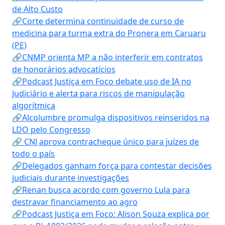
de Alto Custo
🔗Corte determina continuidade de curso de
medicina para turma extra do Pronera em Caruaru
(PE)
🔗CNMP orienta MP a não interferir em contratos
de honorários advocatícios
🔗Podcast Justiça em Foco debate uso de IA no
Judiciário e alerta para riscos de manipulação
algorítmica
🔗Alcolumbre promulga dispositivos reinseridos na
LDO pelo Congresso
🔗 CNJ aprova contracheque único para juízes de
todo o país
🔗Delegados ganham força para contestar decisões
judiciais durante investigações
🔗Renan busca acordo com governo Lula para
destravar financiamento ao agro
🔗Podcast Justiça em Foco: Alison Souza explica por