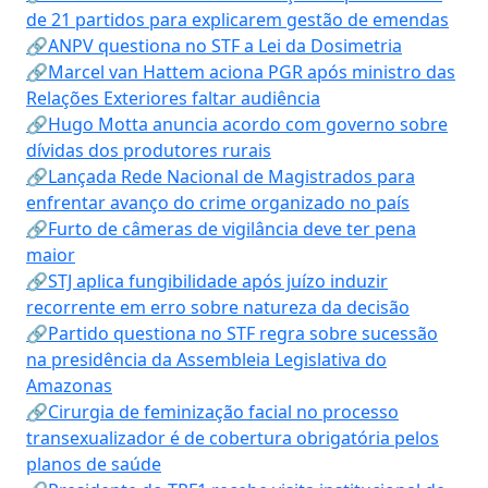
de 21 partidos para explicarem gestão de emendas
🔗ANPV questiona no STF a Lei da Dosimetria
🔗Marcel van Hattem aciona PGR após ministro das
Relações Exteriores faltar audiência
🔗Hugo Motta anuncia acordo com governo sobre
dívidas dos produtores rurais
🔗Lançada Rede Nacional de Magistrados para
enfrentar avanço do crime organizado no país
🔗Furto de câmeras de vigilância deve ter pena
maior
🔗STJ aplica fungibilidade após juízo induzir
recorrente em erro sobre natureza da decisão
🔗Partido questiona no STF regra sobre sucessão
na presidência da Assembleia Legislativa do
Amazonas
🔗Cirurgia de feminização facial no processo
transexualizador é de cobertura obrigatória pelos
planos de saúde