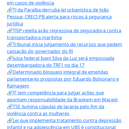
em casos de violência
🔗TJ da Paraíba derruba lei urbanística de João
Pessoa; CRECI-PB alerta para riscos à segurança
jurídica
🔗TJSP rejeita ação regressiva de seguradora contra
transportadora marítima
🔗Tribunal inicia julgamento de recursos que pedem
cassação do governador do RJ
🔗Juíza federal Ivani Silva da Luz será empossada
desembargadora do TRF1 no dia 17
🔗Determinado bloqueio integral de emendas
parlamentares propostas por Eduardo Bolsonaro e
Ramagem
🔗JT tem competência para julgar ações que
apontam responsabilidade da Braskem em Maceió
🔗TSE ilumina cúpulas de laranja pelo fim da
violência contra as mulheres
🔗Lei que implementa tratamento contra depressão
infantil e na adolescência em UBS é constitucional