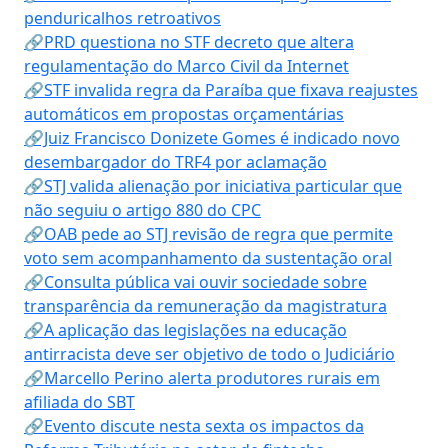
penduricalhos retroativos
🔗PRD questiona no STF decreto que altera
regulamentação do Marco Civil da Internet
🔗STF invalida regra da Paraíba que fixava reajustes
automáticos em propostas orçamentárias
🔗Juiz Francisco Donizete Gomes é indicado novo
desembargador do TRF4 por aclamação
🔗STJ valida alienação por iniciativa particular que
não seguiu o artigo 880 do CPC
🔗OAB pede ao STJ revisão de regra que permite
voto sem acompanhamento da sustentação oral
🔗Consulta pública vai ouvir sociedade sobre
transparência da remuneração da magistratura
🔗A aplicação das legislações na educação
antirracista deve ser objetivo de todo o Judiciário
🔗Marcello Perino alerta produtores rurais em
afiliada do SBT
🔗Evento discute nesta sexta os impactos da