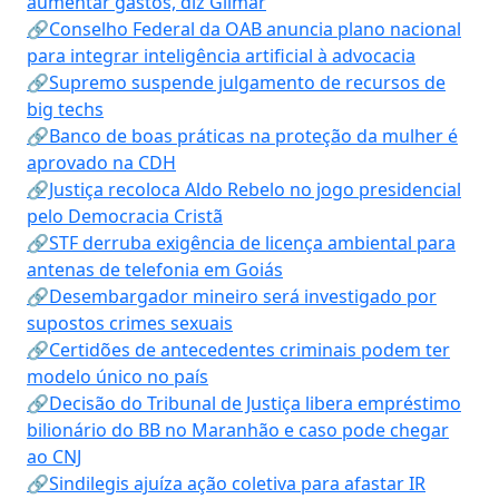
aumentar gastos, diz Gilmar
🔗Conselho Federal da OAB anuncia plano nacional
para integrar inteligência artificial à advocacia
🔗Supremo suspende julgamento de recursos de
big techs
🔗Banco de boas práticas na proteção da mulher é
aprovado na CDH
🔗Justiça recoloca Aldo Rebelo no jogo presidencial
pelo Democracia Cristã
🔗STF derruba exigência de licença ambiental para
antenas de telefonia em Goiás
🔗Desembargador mineiro será investigado por
supostos crimes sexuais
🔗Certidões de antecedentes criminais podem ter
modelo único no país
🔗Decisão do Tribunal de Justiça libera empréstimo
bilionário do BB no Maranhão e caso pode chegar
ao CNJ
🔗Sindilegis ajuíza ação coletiva para afastar IR