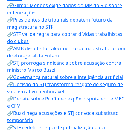
🔗Gilmar Mendes exige dados do MP do Rio sobre
indenizações
🔗Presidentes de tribunais debatem futuro da
magistratura no STF
🔗STF valida regra para cobrar dívidas trabalhistas
de clubes
🔗AMB discute fortalecimento da magistratura com
diretor-geral da Enfam
🔗STJ prorroga sindicância sobre acusação contra
ministro Marco Buzzi
🔗Governança natural sobre a inteligência artificial
🔗Decisão do STJ transforma resgate de seguro de
vida em ativo penhorável
🔗Debate sobre Profimed expõe disputa entre MEC
e CFM
🔗Buzzi nega acusações e STJ convoca substituto
temporário
🔗STF redefine regra de judicialização para