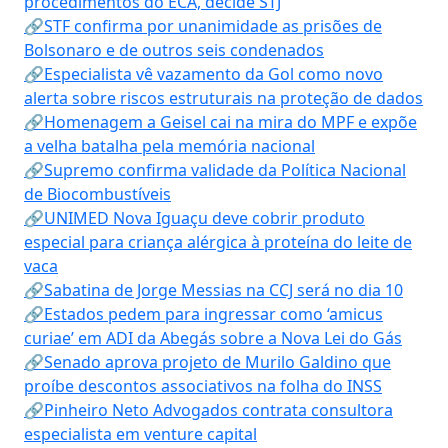
procedimentos do ECA, decide STJ
🔗STF confirma por unanimidade as prisões de
Bolsonaro e de outros seis condenados
🔗Especialista vê vazamento da Gol como novo
alerta sobre riscos estruturais na proteção de dados
🔗Homenagem a Geisel cai na mira do MPF e expõe
a velha batalha pela memória nacional
🔗Supremo confirma validade da Política Nacional
de Biocombustíveis
🔗UNIMED Nova Iguaçu deve cobrir produto
especial para criança alérgica à proteína do leite de
vaca
🔗Sabatina de Jorge Messias na CCJ será no dia 10
🔗Estados pedem para ingressar como ‘amicus
curiae’ em ADI da Abegás sobre a Nova Lei do Gás
🔗Senado aprova projeto de Murilo Galdino que
proíbe descontos associativos na folha do INSS
🔗Pinheiro Neto Advogados contrata consultora
especialista em venture capital