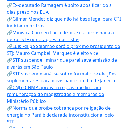
🔗Ex-deputado Ramagem é solto após ficar dois
dias preso nos EUA
🔗Gilmar Mendes diz que não há base legal para CPI
indiciar ministros
🔗Ministra Cármen Lúcia diz que é aconselhada a
deixar STF por ataques machistas
🔗Luis Felipe Salomão será o próximo presidente do
STJ; Mauro Campbell Marques é eleito vice
🔗STF suspende liminar que paralisava emissão de
alvarás em São Paulo
🔗STF suspende análise sobre formato de eleições
suplementares para governador do Rio de Janeiro
🔗CNJ e CNMP aprovam regras que limitam
remuneração de magistrados e membros do
Ministério Público
🔗Norma que proíbe cobrança por religação de
energia no Pará é declarada inconstitucional pelo
STF