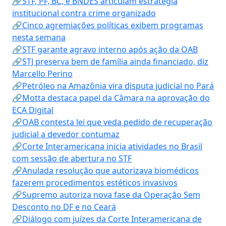
🔗STF, PF, BC, e BNDES articulam estratégia
institucional contra crime organizado
🔗Cinco agremiações políticas exibem programas
nesta semana
🔗STF garante agravo interno após ação da OAB
🔗STJ preserva bem de família ainda financiado, diz
Marcello Perino
🔗Petróleo na Amazônia vira disputa judicial no Pará
🔗Motta destaca papel da Câmara na aprovação do
ECA Digital
🔗OAB contesta lei que veda pedido de recuperação
judicial a devedor contumaz
🔗Corte Interamericana inicia atividades no Brasil
com sessão de abertura no STF
🔗Anulada resolução que autorizava biomédicos
fazerem procedimentos estéticos invasivos
🔗Supremo autoriza nova fase da Operação Sem
Desconto no DF e no Ceará
🔗Diálogo com juízes da Corte Interamericana de