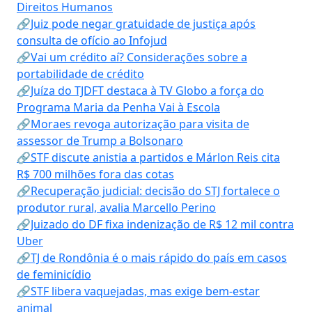
Direitos Humanos
🔗Juiz pode negar gratuidade de justiça após
consulta de ofício ao Infojud
🔗Vai um crédito aí? Considerações sobre a
portabilidade de crédito
🔗Juíza do TJDFT destaca à TV Globo a força do
Programa Maria da Penha Vai à Escola
🔗Moraes revoga autorização para visita de
assessor de Trump a Bolsonaro
🔗STF discute anistia a partidos e Márlon Reis cita
R$ 700 milhões fora das cotas
🔗Recuperação judicial: decisão do STJ fortalece o
produtor rural, avalia Marcello Perino
🔗Juizado do DF fixa indenização de R$ 12 mil contra
Uber
🔗TJ de Rondônia é o mais rápido do país em casos
de feminicídio
🔗STF libera vaquejadas, mas exige bem-estar
animal