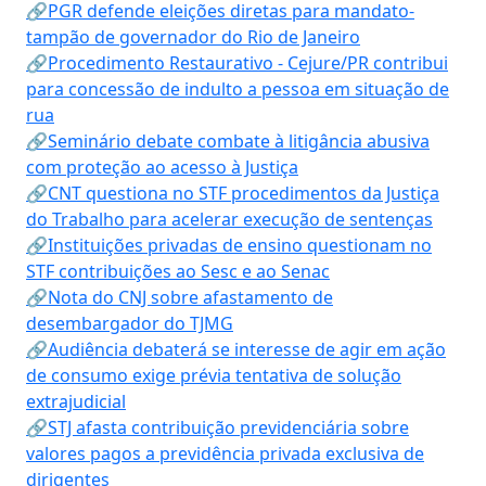
🔗PGR defende eleições diretas para mandato-
tampão de governador do Rio de Janeiro
🔗Procedimento Restaurativo - Cejure/PR contribui
para concessão de indulto a pessoa em situação de
rua
🔗Seminário debate combate à litigância abusiva
com proteção ao acesso à Justiça
🔗CNT questiona no STF procedimentos da Justiça
do Trabalho para acelerar execução de sentenças
🔗Instituições privadas de ensino questionam no
STF contribuições ao Sesc e ao Senac
🔗Nota do CNJ sobre afastamento de
desembargador do TJMG
🔗Audiência debaterá se interesse de agir em ação
de consumo exige prévia tentativa de solução
extrajudicial
🔗STJ afasta contribuição previdenciária sobre
valores pagos a previdência privada exclusiva de
dirigentes