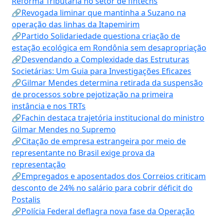
Reforma Tributária no setor de fintechs
🔗Revogada liminar que mantinha a Suzano na
operação das linhas da Itapemirim
🔗Partido Solidariedade questiona criação de
estação ecológica em Rondônia sem desapropriação
🔗Desvendando a Complexidade das Estruturas
Societárias: Um Guia para Investigações Eficazes
🔗Gilmar Mendes determina retirada da suspensão
de processos sobre pejotização na primeira
instância e nos TRTs
🔗Fachin destaca trajetória institucional do ministro
Gilmar Mendes no Supremo
🔗Citação de empresa estrangeira por meio de
representante no Brasil exige prova da
representação
🔗Empregados e aposentados dos Correios criticam
desconto de 24% no salário para cobrir déficit do
Postalis
🔗Polícia Federal deflagra nova fase da Operação