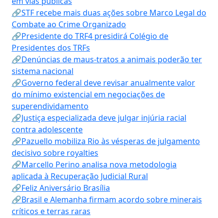
em vias públicas
🔗STF recebe mais duas ações sobre Marco Legal do
Combate ao Crime Organizado
🔗Presidente do TRF4 presidirá Colégio de
Presidentes dos TRFs
🔗Denúncias de maus-tratos a animais poderão ter
sistema nacional
🔗Governo federal deve revisar anualmente valor
do mínimo existencial em negociações de
superendividamento
🔗Justiça especializada deve julgar injúria racial
contra adolescente
🔗Pazuello mobiliza Rio às vésperas de julgamento
decisivo sobre royalties
🔗Marcello Perino analisa nova metodologia
aplicada à Recuperação Judicial Rural
🔗Feliz Aniversário Brasília
🔗Brasil e Alemanha firmam acordo sobre minerais
críticos e terras raras