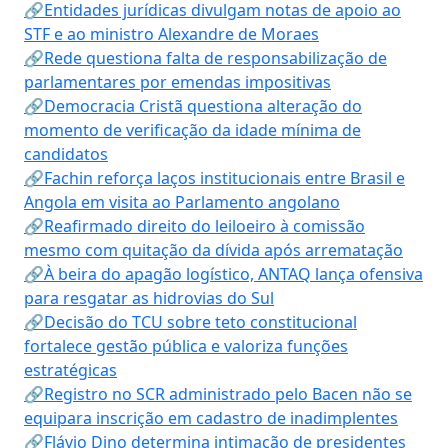
🔗Entidades jurídicas divulgam notas de apoio ao
STF e ao ministro Alexandre de Moraes
🔗Rede questiona falta de responsabilização de
parlamentares por emendas impositivas
🔗Democracia Cristã questiona alteração do
momento de verificação da idade mínima de
candidatos
🔗Fachin reforça laços institucionais entre Brasil e
Angola em visita ao Parlamento angolano
🔗Reafirmado direito do leiloeiro à comissão
mesmo com quitação da dívida após arrematação
🔗À beira do apagão logístico, ANTAQ lança ofensiva
para resgatar as hidrovias do Sul
🔗Decisão do TCU sobre teto constitucional
fortalece gestão pública e valoriza funções
estratégicas
🔗Registro no SCR administrado pelo Bacen não se
equipara inscrição em cadastro de inadimplentes
🔗Flávio Dino determina intimação de presidentes