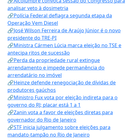
🔗Alcolumbre convoca sessão do Congresso para
analisar veto à dosimetria
🔗Polícia Federal deflagra segunda etapa da
Operação Vem Diesel
🔗José Wilson Ferreira de Araújo Júnior é o novo
presidente do TRE-PI
🔗Ministra Cármen Lúcia marca eleição no TSE e
antecipa ritos de sucessão
🔗Perda da propriedade rural extingue
arrendamento e impede permanência do
arrendatário no imóvel
🔗Heinze defende renegociação de dívidas de
produtores gaúchos
🔗Ministro Fux vota por eleição indireta para o
governo do RJ; placar está 1 a 1
🔗Zanin vota a favor de eleições diretas para
governador do Rio de Janeiro
🔗STF inicia julgamento sobre eleições para
mandato-tampão no Rio de Janeiro