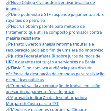
🔗Novo Código Civil pode incentivar invasão de
imóveis
🔗Dino pede vista e STF suspende julgamento sobre
royalties do petróleo
🔗Fiocruz obtém patente para método de
tratamento que utiliza composto promissor contra
malária resistente
🔗Renato Ewerton analisa reforma tributária e
recuperação judicial: o fim de uma era do improviso
🔗Justiça Federal afasta IR sobre juros de mora de
URV e garante restituição a servidores na Bahia
🔗Flávio Dino convoca audiência para discutir
eficiência da destinação de emendas para realização
de políticas públicas
🔗Tribunal valida arrematação de imóvel em leilão
apesar do pagamento fora do prazo
🔗Aprovada indicação da desembargadora
Margareth Costa para o TST
🔗Médicos e pacientes cobram na Câmara