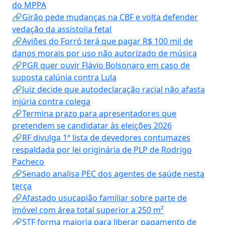
do MPPA
🔗Girão pede mudanças na CBF e volta defender
vedação da assistolia fetal
🔗Aviões do Forró terá que pagar R$ 100 mil de
danos morais por uso não autorizado de música
🔗PGR quer ouvir Flávio Bolsonaro em caso de
suposta calúnia contra Lula
🔗Juiz decide que autodeclaração racial não afasta
injúria contra colega
🔗Termina prazo para apresentadores que
pretendem se candidatar às eleições 2026
🔗RF divulga 1ª lista de devedores contumazes
respaldada por lei originária de PLP de Rodrigo
Pacheco
🔗Senado analisa PEC dos agentes de saúde nesta
terça
🔗Afastado usucapião familiar sobre parte de
imóvel com área total superior a 250 m²
🔗STF forma maioria para liberar pagamento de