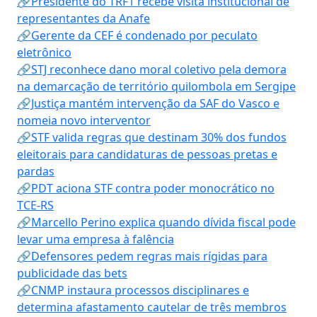
🔗Presidente do TRF1 recebe visita institucional de
representantes da Anafe
🔗Gerente da CEF é condenado por peculato
eletrônico
🔗STJ reconhece dano moral coletivo pela demora
na demarcação de território quilombola em Sergipe
🔗Justiça mantém intervenção da SAF do Vasco e
nomeia novo interventor
🔗STF valida regras que destinam 30% dos fundos
eleitorais para candidaturas de pessoas pretas e
pardas
🔗PDT aciona STF contra poder monocrático no
TCE-RS
🔗Marcello Perino explica quando dívida fiscal pode
levar uma empresa à falência
🔗Defensores pedem regras mais rígidas para
publicidade das bets
🔗CNMP instaura processos disciplinares e
determina afastamento cautelar de três membros