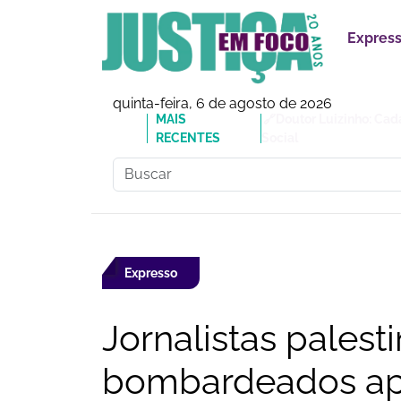
Expres
quinta-feira, 6 de agosto de 2026
MAIS
🔗Doutor Luizinho: Cad
RECENTES
Social
Expresso
Jornalistas palest
bombardeados ap