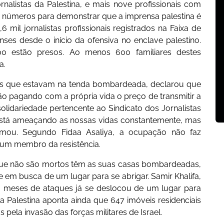
rnalistas da Palestina, e mais nove profissionais com
m números para demonstrar que a imprensa palestina é
,6 mil jornalistas profissionais registrados na Faixa de
ses desde o início da ofensiva no enclave palestino.
0 estão presos. Ao menos 600 familiares destes
a.
 das que estavam na tenda bombardeada, declarou que
tão pagando com a própria vida o preço de transmitir a
lidariedade pertencente ao Sindicato dos Jornalistas
stá ameaçando as nossas vidas constantemente, mas
irmou. Segundo Fidaa Asaliya, a ocupação não faz
u um membro da resistência.
 que não são mortos têm as suas casas bombardeadas,
em busca de um lugar para se abrigar. Samir Khalifa,
3 meses de ataques já se deslocou de um lugar para
da Palestina aponta ainda que 647 imóveis residenciais
 pela invasão das forças militares de Israel.