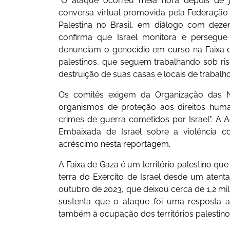
"O ataque ocorreu meia hora depois de j
conversa virtual promovida pela Federação 
Palestina no Brasil, em diálogo com dezena
confirma que Israel monitora e persegue 
denunciam o genocídio em curso na Faixa d
palestinos, que seguem trabalhando sob r
destruição de suas casas e locais de trabalh
Os comitês exigem da Organização das N
organismos de proteção aos direitos hum
crimes de guerra cometidos por Israel". A A
Embaixada de Israel sobre a violência co
acréscimo nesta reportagem.
A Faixa de Gaza é um território palestino qu
terra do Exército de Israel desde um atent
outubro de 2023, que deixou cerca de 1,2 mi
sustenta que o ataque foi uma resposta 
também à ocupação dos territórios palestinos