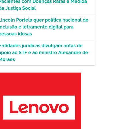
Pacientes com Doenças Raras é Medida
de Justiça Social
ornalistas da Palestina./Divulgação.
Lincoln Portela quer política nacional de
inclusão e letramento digital para
pessoas idosas
Entidades jurídicas divulgam notas de
apoio ao STF e ao ministro Alexandre de
Moraes