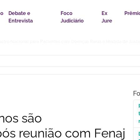
so
Debate e
Foco
Ex
Prêmi
Entrevista
Judiciário
Jure
astro Nacional para Pacientes com Doenças Raras é Medida de Justi
Fo
inos são
ós reunião com Fenaj