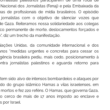
ornalistas palestinos participarem de uma roda de
Nacional dos Jornalistas (Fenaj) e pela Embaixada da
s de profissionais de mídia brasileiros. O episódio
jornalistas com o objetivo de silenciar vozes que
e Gaza. Reiteramos nossa solidariedade aos colegas
isco permanente de morte, deslocamentos forçados e
o", diz um trecho da manifestação.
ações Unidas, da comunidade internacional e dos
anos "medidas urgentes e concretas para cessar os
gência brasileira pediu, mais cedo, posicionamento à
ntra jornalistas palestinos e aguarda retorno para
e tem sido alvo de intensos bombardeios e ataques por
ado do grupo islâmico Hamas a vilas israelenses, em
l mortos e fez 220 reféns. O Hamas, que governa Gaza,
ao cerco de mais de 17 anos imposto ao enclave e
 por Israel.