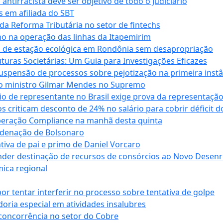
antirracista deve ser objetivo de todo o Judiciário
s em afiliada do SBT
da Reforma Tributária no setor de fintechs
o na operação das linhas da Itapemirim
ão de estação ecológica em Rondônia sem desapropriação
ras Societárias: Um Guia para Investigações Eficazes
spensão de processos sobre pejotização na primeira instâ
l do ministro Gilmar Mendes no Supremo
o de representante no Brasil exige prova da representaçã
riticam desconto de 24% no salário para cobrir déficit do
Operação Compliance na manhã desta quinta
ndenação de Bolsonaro
iva de pai e primo de Daniel Vorcaro
der destinação de recursos de consórcios ao Novo Desenro
mica regional
tentar interferir no processo sobre tentativa de golpe
oria especial em atividades insalubres
 concorrência no setor do Cobre