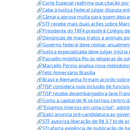
🔗Corte Especial reafirma que citação po
🔗Cabe à Justiça Federal julgar disputa en
🔗Câmara aprova multa para quem descarta
🔗STF recebe mais duas ações sobre Mar
🔗Presidente do TRF4 presidirá Colégio d
🔗Denúncias de maus-tratos a animais pod
🔗Governo federal deve revisar anualmen
🔗Justiça especializada deve julgar injúria
🔗Pazuello mobiliza Rio às vésperas de ju
🔗Marcello Perino analisa nova metodologi
🔗Feliz Aniversário Brasília
🔗Brasil e Alemanha firmam acordo sobre m
🔗TJSP considera nula inclusão de funcio
🔗TJSP recebe desembargadora Jane Fran
🔗Como a capital de JK se tornou centro da
🔗“Estamos imersos em uma crise”, admi
🔗Izalci anuncia pré-candidatura ao gove
🔗STF autoriza liberação de R$ 3,7 bi de p
🔗STJ afasta exigência de publicação de b