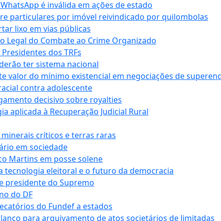
r WhatsApp é inválida em ações de estado
tre particulares por imóvel reivindicado por quilombolas
r lixo em vias públicas
co Legal do Combate ao Crime Organizado
e Presidentes dos TRFs
erão ter sistema nacional
te valor do mínimo existencial em negociações de superen
 racial contra adolescente
lgamento decisivo sobre royalties
a aplicada à Recuperação Judicial Rural
inerais críticos e terras raras
nário em sociedade
co Martins em posse solene
 tecnologia eleitoral e o futuro da democracia
te presidente do Supremo
rno do DF
recatórios do Fundef a estados
alanço para arquivamento de atos societários de limitadas