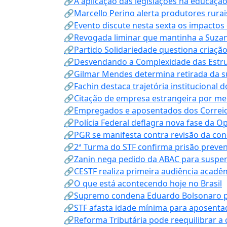
🔗A aplicação das legislações na educação 
🔗Marcello Perino alerta produtores rurai
🔗Evento discute nesta sexta os impactos 
🔗Revogada liminar que mantinha a Suzan
🔗Partido Solidariedade questiona criaç
🔗Desvendando a Complexidade das Estrutu
🔗Gilmar Mendes determina retirada da su
🔗Fachin destaca trajetória instituciona
🔗Citação de empresa estrangeira por mei
🔗Empregados e aposentados dos Correios c
🔗Polícia Federal deflagra nova fase da 
🔗PGR se manifesta contra revisão da co
🔗2ª Turma do STF confirma prisão prevent
🔗Zanin nega pedido da ABAC para suspen
🔗CESTF realiza primeira audiência acadê
🔗O que está acontecendo hoje no Brasil
🔗Supremo condena Eduardo Bolsonaro por 
🔗STF afasta idade mínima para aposentad
🔗Reforma Tributária pode reequilibrar a