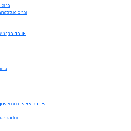
leiro
nstitucional
senção do IR
mica
governo e servidores
r
bargador