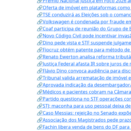
🔗Prêmio Nacional Justiça em Foco 2026 a
🔗Oferta de imóvel em plataformas como
🔗TSE conduzirá as Eleições sob o coma
🔗Volkswagen é condenada por fraude e
🔗Coaf participa de reunião do Grupo de 
🔗Novo Código Civil pode incentivar invas
🔗Dino pede vista e STF suspende julgame
🔗Fiocruz obtém patente para método de t
🔗Renato Ewerton analisa reforma tributár
🔗Justiça Federal afasta IR sobre juros de
🔗Flávio Dino convoca audiência para discu
🔗Tribunal valida arrematação de imóvel 
🔗Aprovada indicação da desembargadora
🔗Médicos e pacientes cobram na Câmara a
🔗Partido questiona no STF operações co
🔗STJ: maconha para uso pessoal deixa de
🔗Caso Messias: rejeição no Senado expõe 
🔗Associação dos Magistrados pede prazo
🔗Fachin libera venda de bens do DF para