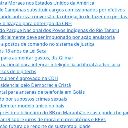
tra Moraes nos Estados Unidos da América
e Campinas substituir cargos comissionados por efetivos
saúde autoriza conversão da obrigação de fazer em perdas
xibilização para obtenção da CNH
do Parque Nacional dos Povos Indígenas do Rio Tanaru
dicialmente deve ser impugnado por ação anulatória
 a postos de comando no sistema de Justiça
s 18 anos da Lei Seca
para aumentar gastos, diz Gilmar
cional para integrar inteligência artificial à advocacia
sos de big techs
 mulher é aprovado na CDH
esidencial pelo Democracia Cristã
tal para antenas de telefonia em Goiás
o por supostos crimes sexuais
dem ter modelo único no país
empréstimo bilionário do BB no Maranhão e caso pode chega
star IR sobre juros de mora em precatórios e RPVs
ação futura de reporte de sustentabilidade