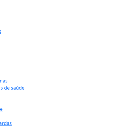
s
onas
os de saúde
pe
pardas