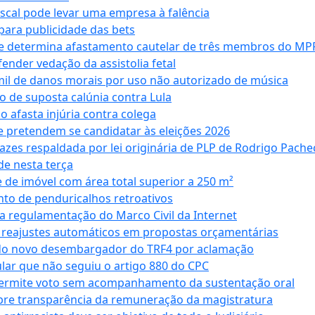
iscal pode levar uma empresa à falência
ara publicidade das bets
 e determina afastamento cautelar de três membros do MP
nder vedação da assistolia fetal
mil de danos morais por uso não autorizado de música
o de suposta calúnia contra Lula
o afasta injúria contra colega
 pretendem se candidatar às eleições 2026
azes respaldada por lei originária de PLP de Rodrigo Pache
e nesta terça
 de imóvel com área total superior a 250 m²
to de penduricalhos retroativos
a regulamentação do Marco Civil da Internet
va reajustes automáticos em propostas orçamentárias
ado novo desembargador do TRF4 por aclamação
cular que não seguiu o artigo 880 do CPC
permite voto sem acompanhamento da sustentação oral
obre transparência da remuneração da magistratura