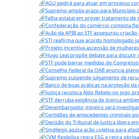
🔗AGU pedirá para atuar em processo con
🔗Supremo amplia prazo para Município d
🔗Falha estatal em prover tratamento de 
🔗Confederação do comércio contesta fle
🔗Ação da APIB ao STF assegurou criação 
🔗STJ reafirma que acordo homologado ju
🔗Projeto incentiva ascensão de mulheres
🔗Hugo Leal propõe debate para discutir o
🔗STF pode barrar medidas do Congresso 
🔗Conselho Federal da OAB anuncia plano na
🔗Supremo suspende julgamento de recur
🔗Banco de boas práticas na proteção da
🔗Justiça recoloca Aldo Rebelo no jogo pr
🔗STF derruba exigência de licença ambien
🔗Desembargador mineiro será investigad
🔗Certidões de antecedentes criminais po
🔗Decisão do Tribunal de Justiça libera 
🔗Sindilegis ajuíza ação coletiva para afa
🔗CVM flexibiliza regra ESG e retira obrig