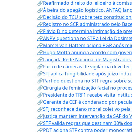
🔗Reafirmado direito do leiloeiro à comi
🔗À beira do apagão logístico, ANTAQ lanç
🔗Decisão do TCU sobre teto constitucional
🔗Registro no SCR administrado pelo Bace
🔗Flávio Dino determina intimação de pre
🔗ANPV questiona no STF a Lei da Dosimet
🔗Marcel van Hattem aciona PGR após mini
🔗Hugo Motta anuncia acordo com governo
🔗Lançada Rede Nacional de Magistrados 
🔗Furto de câmeras de vigilância deve ter
🔗STJ aplica fungibilidade após juízo indu
🔗Partido questiona no STF regra sobre s
🔗Cirurgia de feminização facial no proce
🔗Presidente do TRF1 recebe visita instit
🔗Gerente da CEF é condenado por pecula
🔗STJ reconhece dano moral coletivo pela
🔗Justiça mantém intervenção da SAF do 
🔗STF valida regras que destinam 30% dos
🔗PDT aciona STF contra poder monocráti