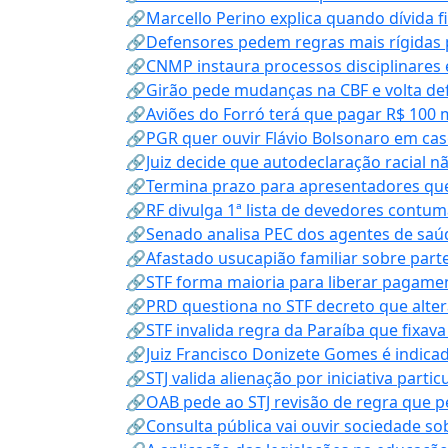
🔗Marcello Perino explica quando dívida f
🔗Defensores pedem regras mais rígidas p
🔗CNMP instaura processos disciplinares
🔗Girão pede mudanças na CBF e volta defe
🔗Aviões do Forró terá que pagar R$ 100 
🔗PGR quer ouvir Flávio Bolsonaro em cas
🔗Juiz decide que autodeclaração racial nã
🔗Termina prazo para apresentadores que
🔗RF divulga 1ª lista de devedores contum
🔗Senado analisa PEC dos agentes de saúd
🔗Afastado usucapião familiar sobre parte
🔗STF forma maioria para liberar pagamen
🔗PRD questiona no STF decreto que alter
🔗STF invalida regra da Paraíba que fixa
🔗Juiz Francisco Donizete Gomes é indic
🔗STJ valida alienação por iniciativa parti
🔗OAB pede ao STJ revisão de regra que 
🔗Consulta pública vai ouvir sociedade s