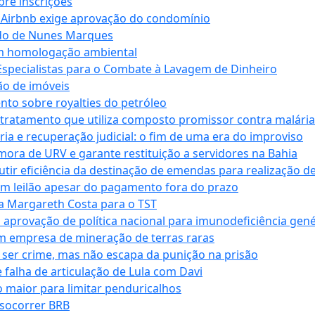
bre inscrições
 Airbnb exige aprovação do condomínio
ndo de Nunes Marques
m homologação ambiental
Especialistas para o Combate à Lavagem de Dinheiro
ão de imóveis
nto sobre royalties do petróleo
ratamento que utiliza composto promissor contra malária 
ia e recuperação judicial: o fim de uma era do improviso
 mora de URV e garante restituição a servidores na Bahia
tir eficiência da destinação de emendas para realização de 
em leilão apesar do pagamento fora do prazo
 Margareth Costa para o TST
provação de política nacional para imunodeficiência gené
m empresa de mineração de terras raras
 ser crime, mas não escapa da punição na prisão
falha de articulação de Lula com Davi
 maior para limitar penduricalhos
 socorrer BRB