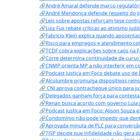
🔗André Amaral defende marco regulatório 
🔗André Mendonça defende respeito do Judi
🔗Leis sobre apostas reforçam tese contra
🔗Luiz Fux rebate críticas ao ativismo judi
🔗Fabrício Klein explica quando aposenta
🔗Risco para empregos e atendimento col
🔗TCDF cobra explicações sobre caos na F
🔗Corte determina continuidade de curso
🔗CNMP orienta MP a não interferir em co
🔗Podcast Justiça em Foco debate uso de IA
🔗Alcolumbre promulga dispositivos rein
🔗 CNJ aprova contracheque único para juí
🔗Delegados ganham força para contestar 
🔗Renan busca acordo com governo Lula p
🔗Podcast Justiça em Foco: Alison Souza e
🔗Condomínio não pode impedir que dentis
🔗Aprovada minuta de PLC para conversão
🔗TJSP decide que infidelidade não gera 