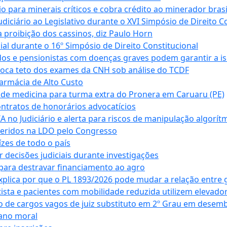
para minerais críticos e cobra crédito ao minerador brasi
ciário ao Legislativo durante o XVI Simpósio de Direito Co
 proibição dos cassinos, diz Paulo Horn
cial durante o 16º Simpósio de Direito Constitucional
dos e pensionistas com doenças graves podem garantir a i
oca teto dos exames da CNH sob análise do TCDF
armácia de Alto Custo
 de medicina para turma extra do Pronera em Caruaru (PE)
ntratos de honorários advocatícios
 no Judiciário e alerta para riscos de manipulação algorít
seridos na LDO pelo Congresso
zes de todo o país
decisões judiciais durante investigações
ara destravar financiamento ao agro
xplica por que o PL 1893/2026 pode mudar a relação entre 
ta e pacientes com mobilidade reduzida utilizem elevado
 de cargos vagos de juiz substituto em 2º Grau em desem
dano moral