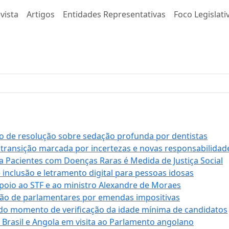
vista
Artigos
Entidades Representativas
Foco Legislati
 de resolução sobre sedação profunda por dentistas
 transição marcada por incertezas e novas responsabilidad
a Pacientes com Doenças Raras é Medida de Justiça Social
e inclusão e letramento digital para pessoas idosas
apoio ao STF e ao ministro Alexandre de Moraes
ção de parlamentares por emendas impositivas
 do momento de verificação da idade mínima de candidatos
e Brasil e Angola em visita ao Parlamento angolano