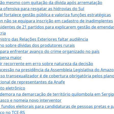
ssão mesmo com quitação da dívida após arrematação
a ofensiva para resgatar as hidrovias do Sul
 fortalece gestão pública e valoriza funções estratégicas
n não se equipara inscrição em cadastro de inadimplentes
sidentes de 21 partidos para explicarem gestão de emenda
ria
stro das Relações Exteriores faltar audiência
 sobre dívidas dos produtores rurais
para enfrentar avanço do crime organizado no país
 pena maior
zir recorrente em erro sobre natureza da decisão
ucessão na presidência da Assembleia Legislativa do Amaz
sso transexualizador é de cobertura obrigatória pelos plan
ucional de representantes da Anafe
to eletrônico
 demora na demarcação de território quilombola em Sergi
Vasco e nomeia novo interventor
 fundos eleitorais para candidaturas de pessoas pretas e 
co no TCE-RS