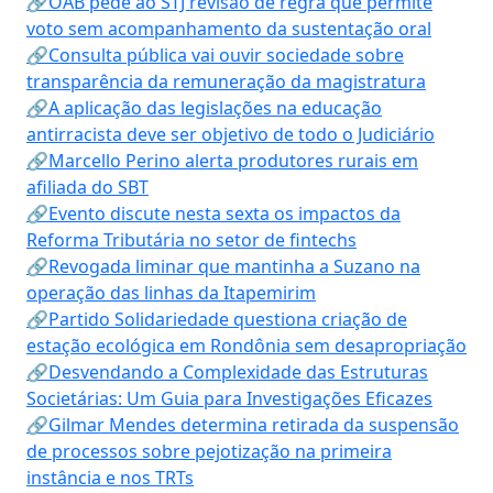
🔗OAB pede ao STJ revisão de regra que permite
voto sem acompanhamento da sustentação oral
🔗Consulta pública vai ouvir sociedade sobre
transparência da remuneração da magistratura
🔗A aplicação das legislações na educação
antirracista deve ser objetivo de todo o Judiciário
🔗Marcello Perino alerta produtores rurais em
afiliada do SBT
🔗Evento discute nesta sexta os impactos da
Reforma Tributária no setor de fintechs
🔗Revogada liminar que mantinha a Suzano na
operação das linhas da Itapemirim
🔗Partido Solidariedade questiona criação de
estação ecológica em Rondônia sem desapropriação
🔗Desvendando a Complexidade das Estruturas
Societárias: Um Guia para Investigações Eficazes
🔗Gilmar Mendes determina retirada da suspensão
de processos sobre pejotização na primeira
instância e nos TRTs