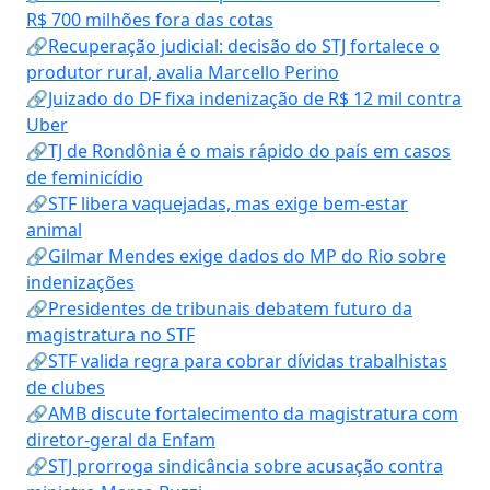
R$ 700 milhões fora das cotas
🔗Recuperação judicial: decisão do STJ fortalece o
produtor rural, avalia Marcello Perino
🔗Juizado do DF fixa indenização de R$ 12 mil contra
Uber
🔗TJ de Rondônia é o mais rápido do país em casos
de feminicídio
🔗STF libera vaquejadas, mas exige bem-estar
animal
🔗Gilmar Mendes exige dados do MP do Rio sobre
indenizações
🔗Presidentes de tribunais debatem futuro da
magistratura no STF
🔗STF valida regra para cobrar dívidas trabalhistas
de clubes
🔗AMB discute fortalecimento da magistratura com
diretor-geral da Enfam
🔗STJ prorroga sindicância sobre acusação contra