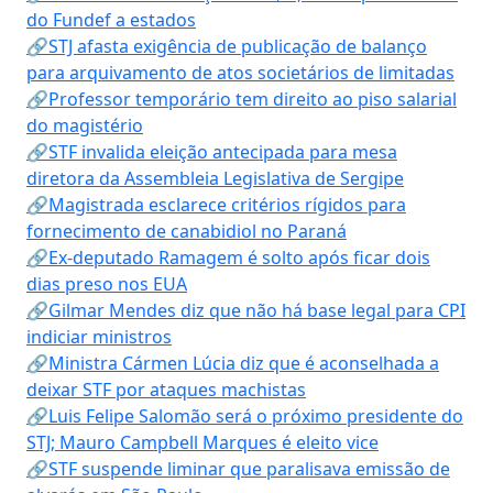
do Fundef a estados
🔗STJ afasta exigência de publicação de balanço
para arquivamento de atos societários de limitadas
🔗Professor temporário tem direito ao piso salarial
do magistério
🔗STF invalida eleição antecipada para mesa
diretora da Assembleia Legislativa de Sergipe
🔗Magistrada esclarece critérios rígidos para
fornecimento de canabidiol no Paraná
🔗Ex-deputado Ramagem é solto após ficar dois
dias preso nos EUA
🔗Gilmar Mendes diz que não há base legal para CPI
indiciar ministros
🔗Ministra Cármen Lúcia diz que é aconselhada a
deixar STF por ataques machistas
🔗Luis Felipe Salomão será o próximo presidente do
STJ; Mauro Campbell Marques é eleito vice
🔗STF suspende liminar que paralisava emissão de