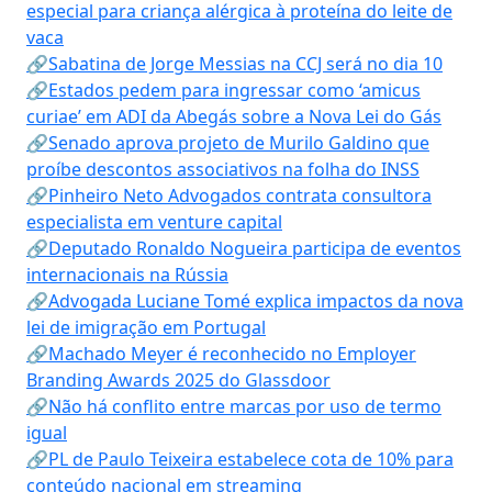
especial para criança alérgica à proteína do leite de
vaca
🔗Sabatina de Jorge Messias na CCJ será no dia 10
🔗Estados pedem para ingressar como ‘amicus
curiae’ em ADI da Abegás sobre a Nova Lei do Gás
🔗Senado aprova projeto de Murilo Galdino que
proíbe descontos associativos na folha do INSS
🔗Pinheiro Neto Advogados contrata consultora
especialista em venture capital
🔗Deputado Ronaldo Nogueira participa de eventos
internacionais na Rússia
🔗Advogada Luciane Tomé explica impactos da nova
lei de imigração em Portugal
🔗Machado Meyer é reconhecido no Employer
Branding Awards 2025 do Glassdoor
🔗Não há conflito entre marcas por uso de termo
igual
🔗PL de Paulo Teixeira estabelece cota de 10% para
conteúdo nacional em streaming