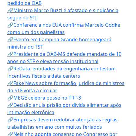
pedido da OAB
🔗Ministro Marco Buzzi é afastado e sindicância
segue no STJ
🔗Conferência nos EUA confirma Marcelo Godke
como um dos painelistas
🔗Evento em Campina Grande homenageará
ministra do TST
🔗Presidente da OAB-MS defende mandato de 10
anos no STF e eleva tensão institucional
🔗ReData: entidades da engenharia contestam
incentivos fiscais a data centers
🔗Fake News sobre formação jurídica de ministros
do STF volta a circular
🔗MEGE celebra posse no TRF-3
🔗Decisão anula prisão por dívida alimentar após
intimação eletrônica
🔗Empresas devem redobrar atenção às regras
trabalhistas em ano com muitos feriados
🔗Nelsinho aponta consenso no Congresso por