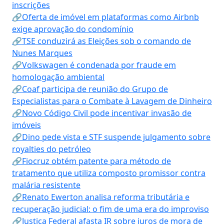
inscrições
🔗Oferta de imóvel em plataformas como Airbnb
exige aprovação do condomínio
🔗TSE conduzirá as Eleições sob o comando de
Nunes Marques
🔗Volkswagen é condenada por fraude em
homologação ambiental
🔗Coaf participa de reunião do Grupo de
Especialistas para o Combate à Lavagem de Dinheiro
🔗Novo Código Civil pode incentivar invasão de
imóveis
🔗Dino pede vista e STF suspende julgamento sobre
royalties do petróleo
🔗Fiocruz obtém patente para método de
tratamento que utiliza composto promissor contra
malária resistente
🔗Renato Ewerton analisa reforma tributária e
recuperação judicial: o fim de uma era do improviso
🔗Justiça Federal afasta IR sobre juros de mora de