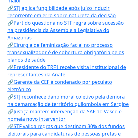
maior
🔗STJ aplica fungibilidade após juízo induzir
recorrente em erro sobre natureza da decisão
🔗Partido questiona no STF regra sobre sucessão
na presidência da Assembleia Legislativa do
Amazonas
🔗Cirurgia de feminização facial no processo
transexualizador é de cobertura obrigatória pelos
planos de saúde
🔗Presidente do TRF1 recebe visita institucional de
representantes da Anafe
🔗Gerente da CEF é condenado por peculato
eletrônico
🔗STJ reconhece dano moral coletivo pela demora
na demarcação de território quilombola em Sergipe
🔗Justiça mantém intervenção da SAF do Vasco e
nomeia novo interventor
🔗STF valida regras que destinam 30% dos fundos
eleitorais para candidaturas de pessoas pretas e