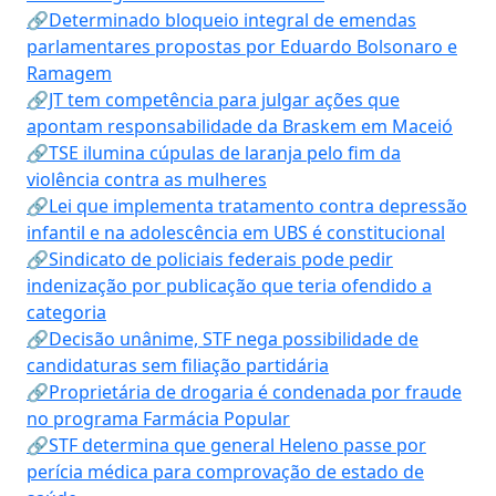
🔗Determinado bloqueio integral de emendas
parlamentares propostas por Eduardo Bolsonaro e
Ramagem
🔗JT tem competência para julgar ações que
apontam responsabilidade da Braskem em Maceió
🔗TSE ilumina cúpulas de laranja pelo fim da
violência contra as mulheres
🔗Lei que implementa tratamento contra depressão
infantil e na adolescência em UBS é constitucional
🔗Sindicato de policiais federais pode pedir
indenização por publicação que teria ofendido a
categoria
🔗Decisão unânime, STF nega possibilidade de
candidaturas sem filiação partidária
🔗Proprietária de drogaria é condenada por fraude
no programa Farmácia Popular
🔗STF determina que general Heleno passe por
perícia médica para comprovação de estado de