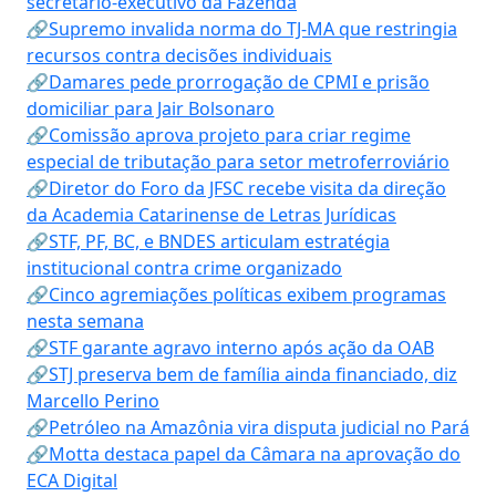
secretário-executivo da Fazenda
🔗Supremo invalida norma do TJ-MA que restringia
recursos contra decisões individuais
🔗Damares pede prorrogação de CPMI e prisão
domiciliar para Jair Bolsonaro
🔗Comissão aprova projeto para criar regime
especial de tributação para setor metroferroviário
🔗Diretor do Foro da JFSC recebe visita da direção
da Academia Catarinense de Letras Jurídicas
🔗STF, PF, BC, e BNDES articulam estratégia
institucional contra crime organizado
🔗Cinco agremiações políticas exibem programas
nesta semana
🔗STF garante agravo interno após ação da OAB
🔗STJ preserva bem de família ainda financiado, diz
Marcello Perino
🔗Petróleo na Amazônia vira disputa judicial no Pará
🔗Motta destaca papel da Câmara na aprovação do
ECA Digital