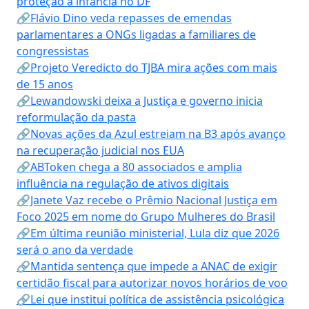
proteção à infância no DF
🔗Flávio Dino veda repasses de emendas
parlamentares a ONGs ligadas a familiares de
congressistas
🔗Projeto Veredicto do TJBA mira ações com mais
de 15 anos
🔗Lewandowski deixa a Justiça e governo inicia
reformulação da pasta
🔗Novas ações da Azul estreiam na B3 após avanço
na recuperação judicial nos EUA
🔗ABToken chega a 80 associados e amplia
influência na regulação de ativos digitais
🔗Janete Vaz recebe o Prêmio Nacional Justiça em
Foco 2025 em nome do Grupo Mulheres do Brasil
🔗Em última reunião ministerial, Lula diz que 2026
será o ano da verdade
🔗Mantida sentença que impede a ANAC de exigir
certidão fiscal para autorizar novos horários de voo
🔗Lei que institui política de assistência psicológica