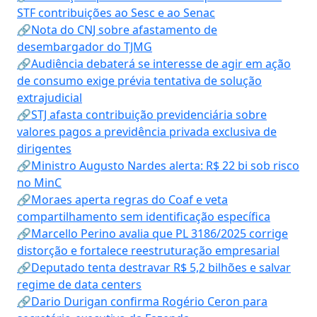
STF contribuições ao Sesc e ao Senac
🔗Nota do CNJ sobre afastamento de
desembargador do TJMG
🔗Audiência debaterá se interesse de agir em ação
de consumo exige prévia tentativa de solução
extrajudicial
🔗STJ afasta contribuição previdenciária sobre
valores pagos a previdência privada exclusiva de
dirigentes
🔗Ministro Augusto Nardes alerta: R$ 22 bi sob risco
no MinC
🔗Moraes aperta regras do Coaf e veta
compartilhamento sem identificação específica
🔗Marcello Perino avalia que PL 3186/2025 corrige
distorção e fortalece reestruturação empresarial
🔗Deputado tenta destravar R$ 5,2 bilhões e salvar
regime de data centers
🔗Dario Durigan confirma Rogério Ceron para