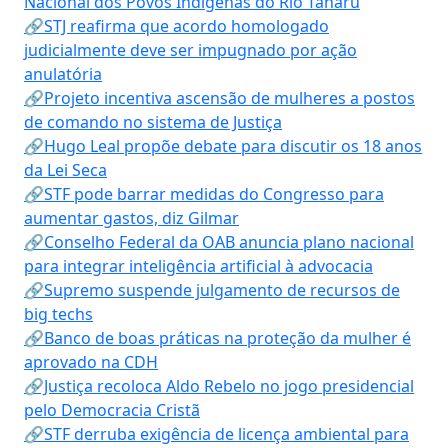
Nacional dos Povos Indígenas do Rio Tanaru
🔗STJ reafirma que acordo homologado
judicialmente deve ser impugnado por ação
anulatória
🔗Projeto incentiva ascensão de mulheres a postos
de comando no sistema de Justiça
🔗Hugo Leal propõe debate para discutir os 18 anos
da Lei Seca
🔗STF pode barrar medidas do Congresso para
aumentar gastos, diz Gilmar
🔗Conselho Federal da OAB anuncia plano nacional
para integrar inteligência artificial à advocacia
🔗Supremo suspende julgamento de recursos de
big techs
🔗Banco de boas práticas na proteção da mulher é
aprovado na CDH
🔗Justiça recoloca Aldo Rebelo no jogo presidencial
pelo Democracia Cristã
🔗STF derruba exigência de licença ambiental para