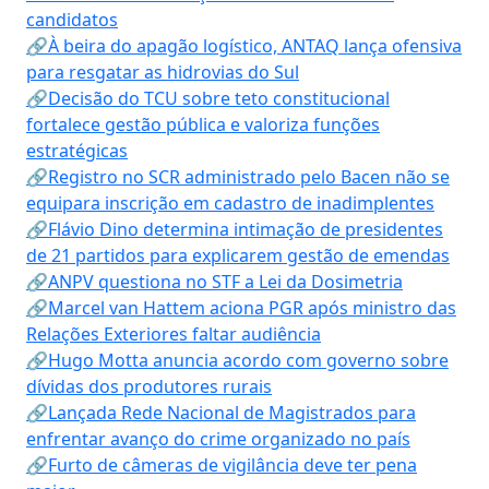
candidatos
🔗À beira do apagão logístico, ANTAQ lança ofensiva
para resgatar as hidrovias do Sul
🔗Decisão do TCU sobre teto constitucional
fortalece gestão pública e valoriza funções
estratégicas
🔗Registro no SCR administrado pelo Bacen não se
equipara inscrição em cadastro de inadimplentes
🔗Flávio Dino determina intimação de presidentes
de 21 partidos para explicarem gestão de emendas
🔗ANPV questiona no STF a Lei da Dosimetria
🔗Marcel van Hattem aciona PGR após ministro das
Relações Exteriores faltar audiência
🔗Hugo Motta anuncia acordo com governo sobre
dívidas dos produtores rurais
🔗Lançada Rede Nacional de Magistrados para
enfrentar avanço do crime organizado no país
🔗Furto de câmeras de vigilância deve ter pena