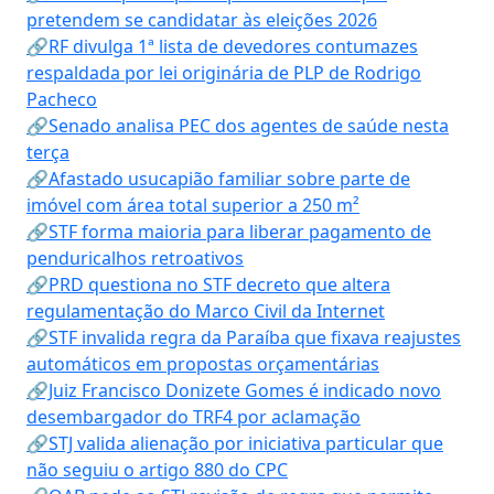
pretendem se candidatar às eleições 2026
🔗RF divulga 1ª lista de devedores contumazes
respaldada por lei originária de PLP de Rodrigo
Pacheco
🔗Senado analisa PEC dos agentes de saúde nesta
terça
🔗Afastado usucapião familiar sobre parte de
imóvel com área total superior a 250 m²
🔗STF forma maioria para liberar pagamento de
penduricalhos retroativos
🔗PRD questiona no STF decreto que altera
regulamentação do Marco Civil da Internet
🔗STF invalida regra da Paraíba que fixava reajustes
automáticos em propostas orçamentárias
🔗Juiz Francisco Donizete Gomes é indicado novo
desembargador do TRF4 por aclamação
🔗STJ valida alienação por iniciativa particular que
não seguiu o artigo 880 do CPC