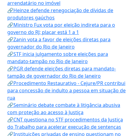
arrendatário no imóvel
🔗Heinze defende renegociação de dívidas de
produtores gaúchos
🔗Ministro Fux vota por eleição indireta para o
governo do RJ; placar está 1 a 1
🔗Zanin vota a favor de eleições diretas para
governador do Rio de Janeiro
🔗STF inicia julgamento sobre eleições para
mandato-tampão no Rio de Janeiro
🔗PGR defende eleições diretas para mandato-
tampão de governador do Rio de Janeiro
🔗Procedimento Restaurativo - Cejure/PR contribui
para concessão de indulto a pessoa em situação de
rua
🔗Seminário debate combate à litigância abusiva
com proteção ao acesso à Justiça
🔗CNT questiona no STF procedimentos da Justiça
do Trabalho para acelerar execução de sentenças
🔗Instituições privadas de ensino questionam no