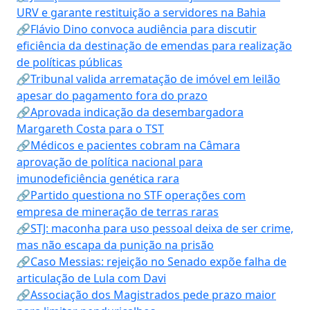
URV e garante restituição a servidores na Bahia
🔗Flávio Dino convoca audiência para discutir
eficiência da destinação de emendas para realização
de políticas públicas
🔗Tribunal valida arrematação de imóvel em leilão
apesar do pagamento fora do prazo
🔗Aprovada indicação da desembargadora
Margareth Costa para o TST
🔗Médicos e pacientes cobram na Câmara
aprovação de política nacional para
imunodeficiência genética rara
🔗Partido questiona no STF operações com
empresa de mineração de terras raras
🔗STJ: maconha para uso pessoal deixa de ser crime,
mas não escapa da punição na prisão
🔗Caso Messias: rejeição no Senado expõe falha de
articulação de Lula com Davi
🔗Associação dos Magistrados pede prazo maior