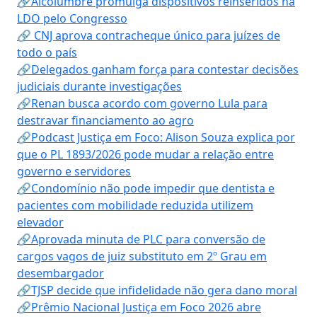
🔗Alcolumbre promulga dispositivos reinseridos na
LDO pelo Congresso
🔗 CNJ aprova contracheque único para juízes de
todo o país
🔗Delegados ganham força para contestar decisões
judiciais durante investigações
🔗Renan busca acordo com governo Lula para
destravar financiamento ao agro
🔗Podcast Justiça em Foco: Alison Souza explica por
que o PL 1893/2026 pode mudar a relação entre
governo e servidores
🔗Condomínio não pode impedir que dentista e
pacientes com mobilidade reduzida utilizem
elevador
🔗Aprovada minuta de PLC para conversão de
cargos vagos de juiz substituto em 2º Grau em
desembargador
🔗TJSP decide que infidelidade não gera dano moral
🔗Prêmio Nacional Justiça em Foco 2026 abre