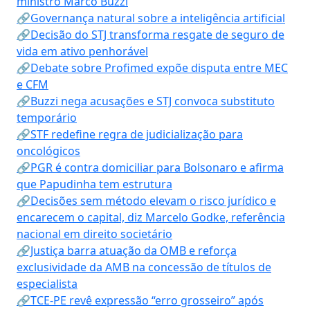
ministro Marco Buzzi
🔗Governança natural sobre a inteligência artificial
🔗Decisão do STJ transforma resgate de seguro de
vida em ativo penhorável
🔗Debate sobre Profimed expõe disputa entre MEC
e CFM
🔗Buzzi nega acusações e STJ convoca substituto
temporário
🔗STF redefine regra de judicialização para
oncológicos
🔗PGR é contra domiciliar para Bolsonaro e afirma
que Papudinha tem estrutura
🔗Decisões sem método elevam o risco jurídico e
encarecem o capital, diz Marcelo Godke, referência
nacional em direito societário
🔗Justiça barra atuação da OMB e reforça
exclusividade da AMB na concessão de títulos de
especialista
🔗TCE-PE revê expressão “erro grosseiro” após