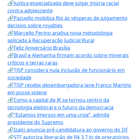
🔗Justiça especializada deve julgar injúria racial
contra adolescente
🔗Pazuello mobiliza Rio às vésperas de julgamento
decisivo sobre royalties
🔗Marcello Perino analisa nova metodologia
aplicada à Recuperação Judicial Rural
🔗Feliz Aniversário Brasília
🔗Brasil e Alemanha firmam acordo sobre minerais
críticos e terras raras
🔗TJSP considera nula inclusão de funcionário em
sociedade
🔗TJSP recebe desembargadora Jane Franco Martins
em posse solene
🔗Como a capital de JK se tornou centro da
tecnologia eleitoral e o futuro da democracia
🔗“Estamos imersos em uma crise”, admite
presidente do Supremo
🔗Izalci anuncia pré-candidatura ao governo do DF
🔗STF autoriza liberação de R$ 3,7 bi de precatórios