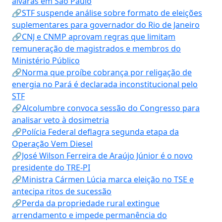
alvarás em São Paulo
🔗STF suspende análise sobre formato de eleições
suplementares para governador do Rio de Janeiro
🔗CNJ e CNMP aprovam regras que limitam
remuneração de magistrados e membros do
Ministério Público
🔗Norma que proíbe cobrança por religação de
energia no Pará é declarada inconstitucional pelo
STF
🔗Alcolumbre convoca sessão do Congresso para
analisar veto à dosimetria
🔗Polícia Federal deflagra segunda etapa da
Operação Vem Diesel
🔗José Wilson Ferreira de Araújo Júnior é o novo
presidente do TRE-PI
🔗Ministra Cármen Lúcia marca eleição no TSE e
antecipa ritos de sucessão
🔗Perda da propriedade rural extingue
arrendamento e impede permanência do