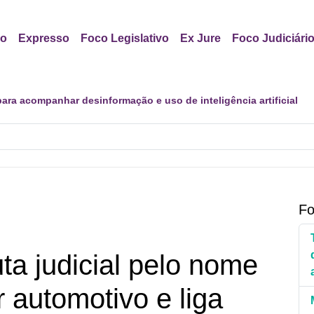
io
Expresso
Foco Legislativo
Ex Jure
Foco Judiciári
er política para proteção de crianças e adolescentes contra cont
Fo
a judicial pelo nome
r automotivo e liga