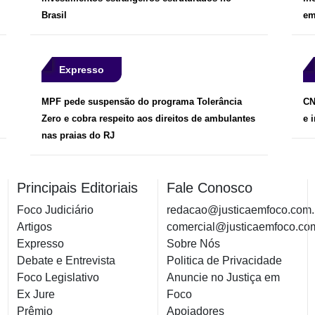
Brasil
em
Expresso
MPF pede suspensão do programa Tolerância
CN
Zero e cobra respeito aos direitos de ambulantes
e 
nas praias do RJ
Principais Editoriais
Fale Conosco
Foco Judiciário
redacao@justicaemfoco.com.
Artigos
comercial@justicaemfoco.co
Expresso
Sobre Nós
Debate e Entrevista
Politica de Privacidade
Foco Legislativo
Anuncie no Justiça em
Ex Jure
Foco
Prêmio
Apoiadores