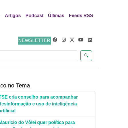
o
Artigos
Podcast
Últimas
Feeds RSS
eúdos
NEWSLETTER
🔍
co no Tema
TSE cria conselho para acompanhar
desinformação e uso de inteligência
artificial
Mauricio do Vôlei quer política para