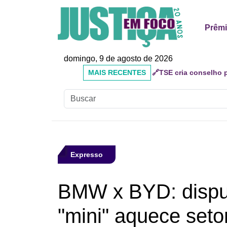
Prêm
domingo, 9 de agosto de 2026
MAIS
🔗Mauricio do Vôlei qu
RECENTES
inadequados
Expresso
BMW x BYD: disput
"mini" aquece seto