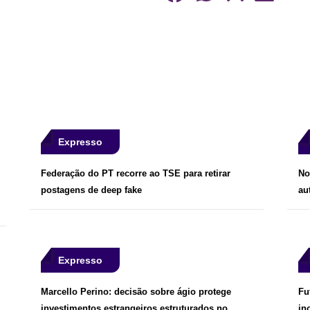
Expresso
Federação do PT recorre ao TSE para retirar
No
postagens de deep fake
au
Expresso
Marcello Perino: decisão sobre ágio protege
Fu
investimentos estrangeiros estruturados no
in