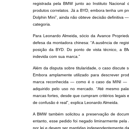
registrada pela BMW junto ao Instituto Nacional d
produtos correlatos. Já a BYD, embora tenha um p
Dolphin Mini”, ainda não obteve decisão definitiva 
categoria.
Para Leonardo Almeida, sócio da Avance Proprieda
defesa da montadora chinesa: “A ausência de regis
posição da BYD. Do ponto de vista técnico, a B
indevida com sua marca.”
Além da disputa sobre titularidade, o caso discut
Embora amplamente utilizado para descrever prod
marca reconhecida — como é o caso da MINI — gera 
adquirido pelo uso no mercado. “Até mesmo pal
marcas fortes, desde que cumpram critérios legais e
de confusão é real”, explica Leonardo Almeida.
A BMW também solicitou a preservação de docume
entanto, esse pedido foi negado liminarmente pela 
por lei e devem ser mantidas independentemente da