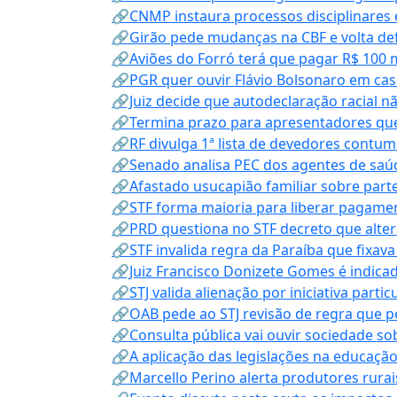
🔗CNMP instaura processos disciplinares
🔗Girão pede mudanças na CBF e volta defe
🔗Aviões do Forró terá que pagar R$ 100 
🔗PGR quer ouvir Flávio Bolsonaro em cas
🔗Juiz decide que autodeclaração racial nã
🔗Termina prazo para apresentadores que
🔗RF divulga 1ª lista de devedores contum
🔗Senado analisa PEC dos agentes de saúd
🔗Afastado usucapião familiar sobre parte
🔗STF forma maioria para liberar pagamen
🔗PRD questiona no STF decreto que alter
🔗STF invalida regra da Paraíba que fixa
🔗Juiz Francisco Donizete Gomes é indic
🔗STJ valida alienação por iniciativa parti
🔗OAB pede ao STJ revisão de regra que 
🔗Consulta pública vai ouvir sociedade s
🔗A aplicação das legislações na educação 
🔗Marcello Perino alerta produtores rurai