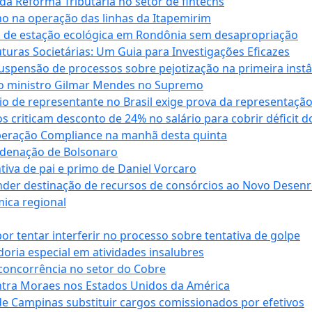
da Reforma Tributária no setor de fintechs
o na operação das linhas da Itapemirim
ão de estação ecológica em Rondônia sem desapropriação
ras Societárias: Um Guia para Investigações Eficazes
spensão de processos sobre pejotização na primeira instâ
l do ministro Gilmar Mendes no Supremo
o de representante no Brasil exige prova da representaçã
riticam desconto de 24% no salário para cobrir déficit do
Operação Compliance na manhã desta quinta
ndenação de Bolsonaro
iva de pai e primo de Daniel Vorcaro
der destinação de recursos de consórcios ao Novo Desenro
mica regional
tentar interferir no processo sobre tentativa de golpe
oria especial em atividades insalubres
 concorrência no setor do Cobre
tra Moraes nos Estados Unidos da América
e Campinas substituir cargos comissionados por efetivos