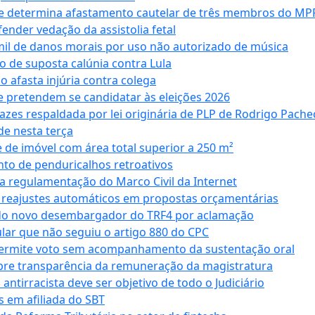
 e determina afastamento cautelar de três membros do MP
nder vedação da assistolia fetal
mil de danos morais por uso não autorizado de música
o de suposta calúnia contra Lula
o afasta injúria contra colega
 pretendem se candidatar às eleições 2026
azes respaldada por lei originária de PLP de Rodrigo Pache
e nesta terça
 de imóvel com área total superior a 250 m²
to de penduricalhos retroativos
a regulamentação do Marco Civil da Internet
va reajustes automáticos em propostas orçamentárias
ado novo desembargador do TRF4 por aclamação
cular que não seguiu o artigo 880 do CPC
permite voto sem acompanhamento da sustentação oral
obre transparência da remuneração da magistratura
antirracista deve ser objetivo de todo o Judiciário
s em afiliada do SBT