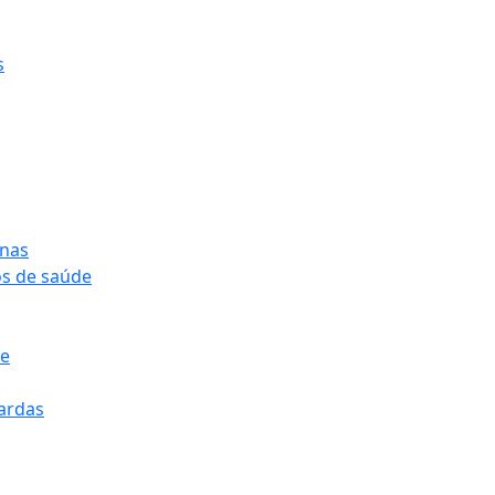
s
onas
os de saúde
pe
pardas