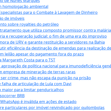
ndo de Nunes Marques
m homologação ambiental
Especialistas para o Combate à Lavagem de Dinheiro
ão de imóveis
nto sobre royalties do petróleo
ratamento que utiliza composto promissor contra malária 
ia e recuperação judicial: o fim de uma era do improviso
 mora de URV e garante restituição a servidores na Bahia
tir eficiência da destinação de emendas para realização de 
em leilão apesar do pagamento fora do prazo
 Margareth Costa para o TST
provação de política nacional para imunodeficiência gené
m empresa de mineração de terras raras
 ser crime, mas não escapa da punição na prisão
falha de articulação de Lula com Davi
 maior para limitar penduricalhos
 socorrer BRB
r WhatsApp é inválida em ações de estado
tre particulares por imóvel reivindicado por quilombolas