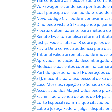
🔗TSE conduzirá as Eleições sob o coma
🔗Volkswagen é condenada por fraude e
🔗Coaf participa de reunião do Grupo de 
🔗Novo Código Civil pode incentivar invas
🔗Dino pede vista e STF suspende julgame
🔗Fiocruz obtém patente para método de t
🔗Renato Ewerton analisa reforma tributár
🔗Justiça Federal afasta IR sobre juros de
🔗Flávio Dino convoca audiência para discu
🔗Tribunal valida arrematação de imóvel 
🔗Aprovada indicação da desembargadora
🔗Médicos e pacientes cobram na Câmara a
🔗Partido questiona no STF operações co
🔗STJ: maconha para uso pessoal deixa de
🔗Caso Messias: rejeição no Senado expõe 
🔗Associação dos Magistrados pede prazo
🔗Fachin libera venda de bens do DF para
🔗Corte Especial reafirma que citação po
🔗Cabe à Justiça Federal julgar disputa en