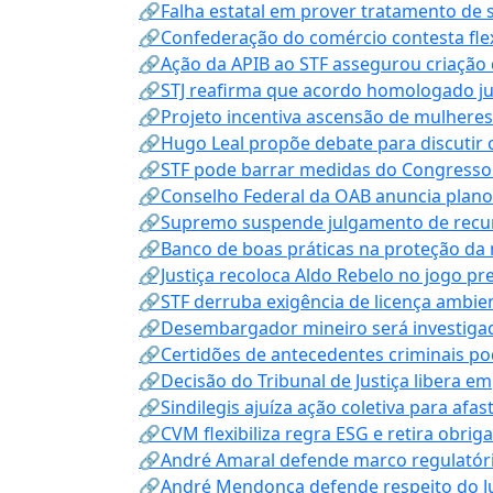
🔗Falha estatal em prover tratamento de 
🔗Confederação do comércio contesta fle
🔗Ação da APIB ao STF assegurou criação 
🔗STJ reafirma que acordo homologado ju
🔗Projeto incentiva ascensão de mulheres
🔗Hugo Leal propõe debate para discutir o
🔗STF pode barrar medidas do Congresso 
🔗Conselho Federal da OAB anuncia plano na
🔗Supremo suspende julgamento de recur
🔗Banco de boas práticas na proteção da
🔗Justiça recoloca Aldo Rebelo no jogo pr
🔗STF derruba exigência de licença ambien
🔗Desembargador mineiro será investigad
🔗Certidões de antecedentes criminais po
🔗Decisão do Tribunal de Justiça libera 
🔗Sindilegis ajuíza ação coletiva para afa
🔗CVM flexibiliza regra ESG e retira obrig
🔗André Amaral defende marco regulatório 
🔗André Mendonça defende respeito do Judi