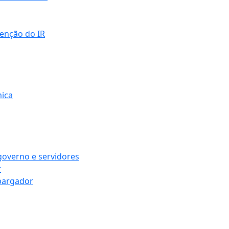
senção do IR
mica
governo e servidores
r
bargador