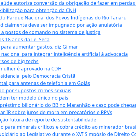
saúde autoriza conversão da obrigação de fazer em perdas
xibilização para obtenção da CNH
do Parque Nacional dos Povos Indígenas do Rio Tanaru
dicialmente deve ser impugnado por ação anulatória
 a postos de comando no sistema de Justiça
s 18 anos da Lei Seca
para aumentar gastos, diz Gilmar
cional para integrar inteligência artificial à advocacia
sos de big techs
 mulher é aprovado na CDH
esidencial pelo Democracia Cristã
tal para antenas de telefonia em Goiás
o por supostos crimes sexuais
dem ter modelo único no país
empréstimo bilionário do BB no Maranhão e caso pode chega
star IR sobre juros de mora em precatórios e RPVs
ação futura de reporte de sustentabilidade
para minerais críticos e cobra crédito ao minerador brasi
ciário ao Legislativo durante o XVI Simpósio de Direito Co