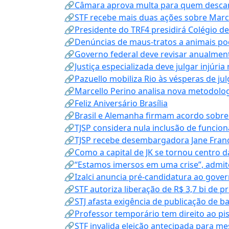
🔗Câmara aprova multa para quem descarta
🔗STF recebe mais duas ações sobre Mar
🔗Presidente do TRF4 presidirá Colégio d
🔗Denúncias de maus-tratos a animais pod
🔗Governo federal deve revisar anualmen
🔗Justiça especializada deve julgar injúria
🔗Pazuello mobiliza Rio às vésperas de ju
🔗Marcello Perino analisa nova metodologi
🔗Feliz Aniversário Brasília
🔗Brasil e Alemanha firmam acordo sobre m
🔗TJSP considera nula inclusão de funcio
🔗TJSP recebe desembargadora Jane Fran
🔗Como a capital de JK se tornou centro da
🔗“Estamos imersos em uma crise”, admi
🔗Izalci anuncia pré-candidatura ao gove
🔗STF autoriza liberação de R$ 3,7 bi de p
🔗STJ afasta exigência de publicação de b
🔗Professor temporário tem direito ao pis
🔗STF invalida eleição antecipada para me