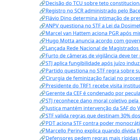
🔗Decisão do TCU sobre teto constitucional
🔗Registro no SCR administrado pelo Bace
🔗Flávio Dino determina intimação de pre
🔗ANPV questiona no STF a Lei da Dosimet
🔗Marcel van Hattem aciona PGR após mini
🔗Hugo Motta anuncia acordo com governo
🔗Lançada Rede Nacional de Magistrados 
🔗Furto de câmeras de vigilância deve ter
🔗STJ aplica fungibilidade após juízo indu
🔗Partido questiona no STF regra sobre s
🔗Cirurgia de feminização facial no proce
🔗Presidente do TRF1 recebe visita instit
🔗Gerente da CEF é condenado por pecula
🔗STJ reconhece dano moral coletivo pela
🔗Justiça mantém intervenção da SAF do 
🔗STF valida regras que destinam 30% dos
🔗PDT aciona STF contra poder monocráti
🔗Marcello Perino explica quando dívida f
🔗Defensores pedem regras mais rígidas p