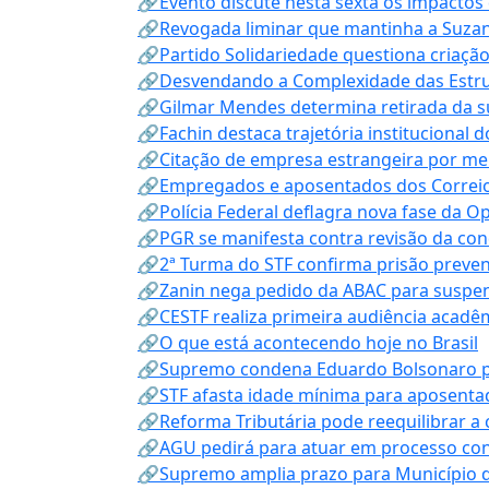
🔗Evento discute nesta sexta os impactos 
🔗Revogada liminar que mantinha a Suzan
🔗Partido Solidariedade questiona criaç
🔗Desvendando a Complexidade das Estrutu
🔗Gilmar Mendes determina retirada da su
🔗Fachin destaca trajetória instituciona
🔗Citação de empresa estrangeira por mei
🔗Empregados e aposentados dos Correios c
🔗Polícia Federal deflagra nova fase da 
🔗PGR se manifesta contra revisão da co
🔗2ª Turma do STF confirma prisão prevent
🔗Zanin nega pedido da ABAC para suspen
🔗CESTF realiza primeira audiência acadê
🔗O que está acontecendo hoje no Brasil
🔗Supremo condena Eduardo Bolsonaro por 
🔗STF afasta idade mínima para aposentad
🔗Reforma Tributária pode reequilibrar a
🔗AGU pedirá para atuar em processo con
🔗Supremo amplia prazo para Município d