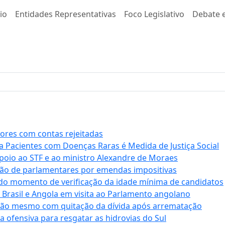
io
Entidades Representativas
Foco Legislativo
Debate e
stores com contas rejeitadas
a Pacientes com Doenças Raras é Medida de Justiça Social
apoio ao STF e ao ministro Alexandre de Moraes
ção de parlamentares por emendas impositivas
 do momento de verificação da idade mínima de candidatos
e Brasil e Angola em visita ao Parlamento angolano
ssão mesmo com quitação da dívida após arrematação
a ofensiva para resgatar as hidrovias do Sul