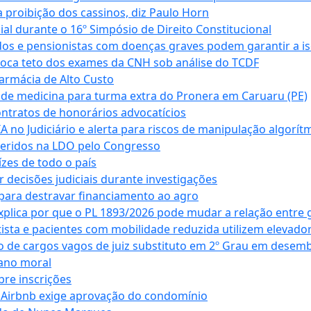
 proibição dos cassinos, diz Paulo Horn
cial durante o 16º Simpósio de Direito Constitucional
dos e pensionistas com doenças graves podem garantir a i
oca teto dos exames da CNH sob análise do TCDF
armácia de Alto Custo
 de medicina para turma extra do Pronera em Caruaru (PE)
ntratos de honorários advocatícios
 no Judiciário e alerta para riscos de manipulação algorít
seridos na LDO pelo Congresso
zes de todo o país
decisões judiciais durante investigações
ara destravar financiamento ao agro
xplica por que o PL 1893/2026 pode mudar a relação entre 
ta e pacientes com mobilidade reduzida utilizem elevado
 de cargos vagos de juiz substituto em 2º Grau em desem
dano moral
bre inscrições
 Airbnb exige aprovação do condomínio