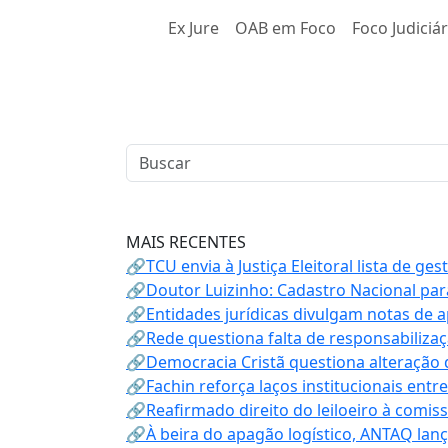
Ex Jure
OAB em Foco
Foco Judiciár
MAIS RECENTES
🔗TCU envia à Justiça Eleitoral lista de ge
🔗Doutor Luizinho: Cadastro Nacional par
🔗Entidades jurídicas divulgam notas de 
🔗Rede questiona falta de responsabiliza
🔗Democracia Cristã questiona alteração
🔗Fachin reforça laços institucionais entr
🔗Reafirmado direito do leiloeiro à comi
🔗À beira do apagão logístico, ANTAQ lanç