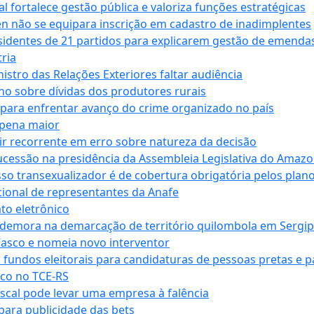
 fortalece gestão pública e valoriza funções estratégicas
n não se equipara inscrição em cadastro de inadimplentes
sidentes de 21 partidos para explicarem gestão de emenda
ria
stro das Relações Exteriores faltar audiência
 sobre dívidas dos produtores rurais
para enfrentar avanço do crime organizado no país
 pena maior
zir recorrente em erro sobre natureza da decisão
ucessão na presidência da Assembleia Legislativa do Amaz
sso transexualizador é de cobertura obrigatória pelos plan
ucional de representantes da Anafe
to eletrônico
 demora na demarcação de território quilombola em Sergi
Vasco e nomeia novo interventor
 fundos eleitorais para candidaturas de pessoas pretas e 
co no TCE-RS
iscal pode levar uma empresa à falência
ara publicidade das bets