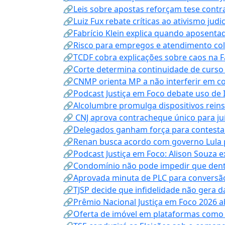
🔗Leis sobre apostas reforçam tese contra
🔗Luiz Fux rebate críticas ao ativismo judi
🔗Fabrício Klein explica quando aposenta
🔗Risco para empregos e atendimento col
🔗TCDF cobra explicações sobre caos na F
🔗Corte determina continuidade de curso
🔗CNMP orienta MP a não interferir em co
🔗Podcast Justiça em Foco debate uso de IA
🔗Alcolumbre promulga dispositivos rein
🔗 CNJ aprova contracheque único para juí
🔗Delegados ganham força para contestar 
🔗Renan busca acordo com governo Lula p
🔗Podcast Justiça em Foco: Alison Souza e
🔗Condomínio não pode impedir que dentis
🔗Aprovada minuta de PLC para conversão
🔗TJSP decide que infidelidade não gera 
🔗Prêmio Nacional Justiça em Foco 2026 a
🔗Oferta de imóvel em plataformas como