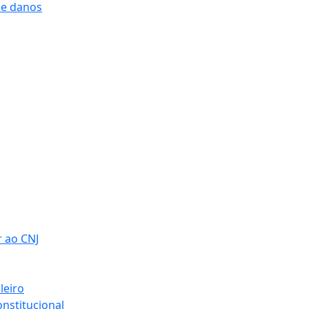
 e danos
r ao CNJ
leiro
nstitucional