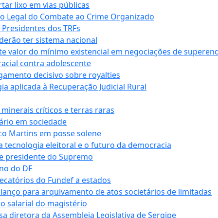
r lixo em vias públicas
co Legal do Combate ao Crime Organizado
e Presidentes dos TRFs
erão ter sistema nacional
te valor do mínimo existencial em negociações de superen
 racial contra adolescente
lgamento decisivo sobre royalties
a aplicada à Recuperação Judicial Rural
inerais críticos e terras raras
nário em sociedade
co Martins em posse solene
 tecnologia eleitoral e o futuro da democracia
te presidente do Supremo
rno do DF
recatórios do Fundef a estados
alanço para arquivamento de atos societários de limitadas
o salarial do magistério
sa diretora da Assembleia Legislativa de Sergipe