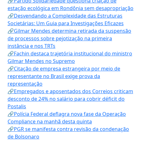
🔗Partido Solidariedade questiona criação de
estação ecológica em Rondônia sem desapropriação
🔗Desvendando a Complexidade das Estruturas
Societárias: Um Guia para Investigações Eficazes
🔗Gilmar Mendes determina retirada da suspensão
de processos sobre pejotização na primeira
instância e nos TRTs
🔗Fachin destaca trajetória institucional do ministro
Gilmar Mendes no Supremo
🔗Citação de empresa estrangeira por meio de
representante no Brasil exige prova da
representação
🔗Empregados e aposentados dos Correios criticam
desconto de 24% no salário para cobrir déficit do
Postalis
🔗Polícia Federal deflagra nova fase da Operação
Compliance na manhã desta quinta
🔗PGR se manifesta contra revisão da condenação
de Bolsonaro