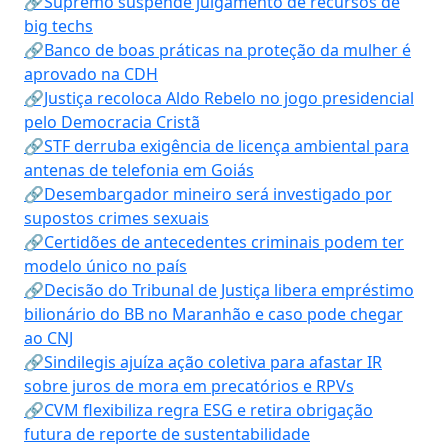
🔗Supremo suspende julgamento de recursos de
big techs
🔗Banco de boas práticas na proteção da mulher é
aprovado na CDH
🔗Justiça recoloca Aldo Rebelo no jogo presidencial
pelo Democracia Cristã
🔗STF derruba exigência de licença ambiental para
antenas de telefonia em Goiás
🔗Desembargador mineiro será investigado por
supostos crimes sexuais
🔗Certidões de antecedentes criminais podem ter
modelo único no país
🔗Decisão do Tribunal de Justiça libera empréstimo
bilionário do BB no Maranhão e caso pode chegar
ao CNJ
🔗Sindilegis ajuíza ação coletiva para afastar IR
sobre juros de mora em precatórios e RPVs
🔗CVM flexibiliza regra ESG e retira obrigação
futura de reporte de sustentabilidade