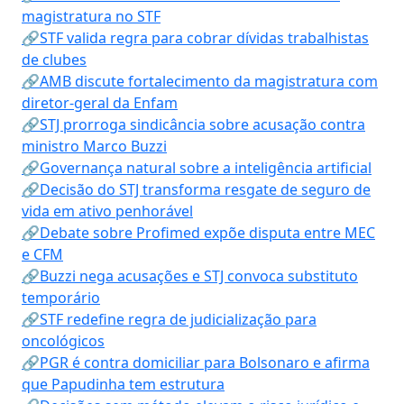
magistratura no STF
🔗STF valida regra para cobrar dívidas trabalhistas
de clubes
🔗AMB discute fortalecimento da magistratura com
diretor-geral da Enfam
🔗STJ prorroga sindicância sobre acusação contra
ministro Marco Buzzi
🔗Governança natural sobre a inteligência artificial
🔗Decisão do STJ transforma resgate de seguro de
vida em ativo penhorável
🔗Debate sobre Profimed expõe disputa entre MEC
e CFM
🔗Buzzi nega acusações e STJ convoca substituto
temporário
🔗STF redefine regra de judicialização para
oncológicos
🔗PGR é contra domiciliar para Bolsonaro e afirma
que Papudinha tem estrutura