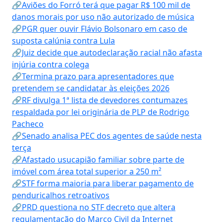
🔗Aviões do Forró terá que pagar R$ 100 mil de
danos morais por uso não autorizado de música
🔗PGR quer ouvir Flávio Bolsonaro em caso de
suposta calúnia contra Lula
🔗Juiz decide que autodeclaração racial não afasta
injúria contra colega
🔗Termina prazo para apresentadores que
pretendem se candidatar às eleições 2026
🔗RF divulga 1ª lista de devedores contumazes
respaldada por lei originária de PLP de Rodrigo
Pacheco
🔗Senado analisa PEC dos agentes de saúde nesta
terça
🔗Afastado usucapião familiar sobre parte de
imóvel com área total superior a 250 m²
🔗STF forma maioria para liberar pagamento de
penduricalhos retroativos
🔗PRD questiona no STF decreto que altera
regulamentação do Marco Civil da Internet