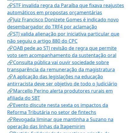
🔗STF invalida regra da Paraíba que fixava reajustes
automáticos em propostas orçamentárias
🔗Juiz Francisco Donizete Gomes é indicado novo
desembargador do TRF4 por aclamação
🔗STJ valida alienação por iniciativa particular que
não seguiu o artigo 880 do CPC
🔗OAB pede ao STJ revisão de regra que permite
voto sem acompanhamento da sustentação oral
🔗Consulta pública vai ouvir sociedade sobre
transparência da remuneração da magistratura
🔗A aplicação das legislações na educação
antirracista deve ser objetivo de todo o Judiciário
🔗Marcello Perino alerta produtores rurais em
afiliada do SBT
🔗Evento discute nesta sexta os impactos da
Reforma Tributária no setor de fintechs
🔗Revogada liminar que mantinha a Suzano na
operação das linhas da Itapemirim