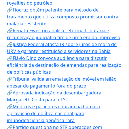
royalties do petróleo
🔗Fiocruz obtém patente para método de
tratamento que utiliza composto promissor contra
malária resistente
🔗Renato Ewerton analisa reforma tributária e
recuperação judicial: o fim de uma era do improviso
🔗Justiça Federal afasta IR sobre juros de mora de
URV e garante restituição a servidores na Bahia
🔗Flávio Dino convoca audiência para discutir
eficiência da destinação de emendas para realização
de políticas públicas
🔗Tribunal valida arrematação de imóvel em leilão
apesar do pagamento fora do prazo
🔗Aprovada indicação da desembargadora
Margareth Costa para o TST
🔗Médicos e pacientes cobram na Câmara
aprovação de política nacional para
imunodeficiência genética rara
🔗Partido questiona no STF operações com