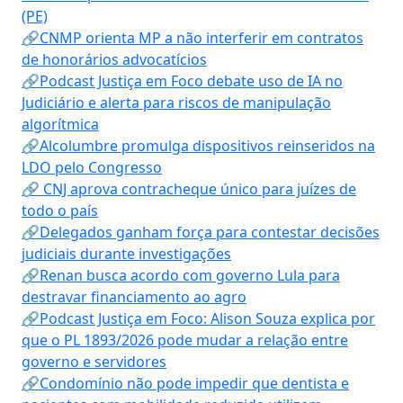
(PE)
🔗CNMP orienta MP a não interferir em contratos
de honorários advocatícios
🔗Podcast Justiça em Foco debate uso de IA no
Judiciário e alerta para riscos de manipulação
algorítmica
🔗Alcolumbre promulga dispositivos reinseridos na
LDO pelo Congresso
🔗 CNJ aprova contracheque único para juízes de
todo o país
🔗Delegados ganham força para contestar decisões
judiciais durante investigações
🔗Renan busca acordo com governo Lula para
destravar financiamento ao agro
🔗Podcast Justiça em Foco: Alison Souza explica por
que o PL 1893/2026 pode mudar a relação entre
governo e servidores
🔗Condomínio não pode impedir que dentista e