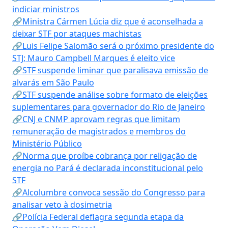
indiciar ministros
🔗Ministra Cármen Lúcia diz que é aconselhada a
deixar STF por ataques machistas
🔗Luis Felipe Salomão será o próximo presidente do
STJ; Mauro Campbell Marques é eleito vice
🔗STF suspende liminar que paralisava emissão de
alvarás em São Paulo
🔗STF suspende análise sobre formato de eleições
suplementares para governador do Rio de Janeiro
🔗CNJ e CNMP aprovam regras que limitam
remuneração de magistrados e membros do
Ministério Público
🔗Norma que proíbe cobrança por religação de
energia no Pará é declarada inconstitucional pelo
STF
🔗Alcolumbre convoca sessão do Congresso para
analisar veto à dosimetria
🔗Polícia Federal deflagra segunda etapa da