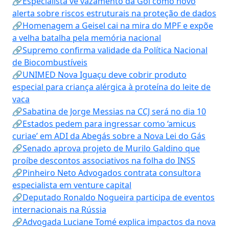
🔗Especialista vê vazamento da Gol como novo
alerta sobre riscos estruturais na proteção de dados
🔗Homenagem a Geisel cai na mira do MPF e expõe
a velha batalha pela memória nacional
🔗Supremo confirma validade da Política Nacional
de Biocombustíveis
🔗UNIMED Nova Iguaçu deve cobrir produto
especial para criança alérgica à proteína do leite de
vaca
🔗Sabatina de Jorge Messias na CCJ será no dia 10
🔗Estados pedem para ingressar como ‘amicus
curiae’ em ADI da Abegás sobre a Nova Lei do Gás
🔗Senado aprova projeto de Murilo Galdino que
proíbe descontos associativos na folha do INSS
🔗Pinheiro Neto Advogados contrata consultora
especialista em venture capital
🔗Deputado Ronaldo Nogueira participa de eventos
internacionais na Rússia
🔗Advogada Luciane Tomé explica impactos da nova