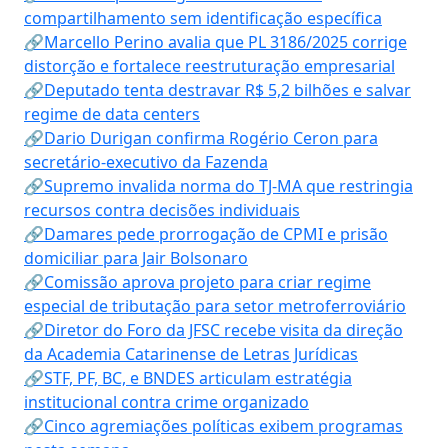
compartilhamento sem identificação específica
🔗Marcello Perino avalia que PL 3186/2025 corrige
distorção e fortalece reestruturação empresarial
🔗Deputado tenta destravar R$ 5,2 bilhões e salvar
regime de data centers
🔗Dario Durigan confirma Rogério Ceron para
secretário-executivo da Fazenda
🔗Supremo invalida norma do TJ-MA que restringia
recursos contra decisões individuais
🔗Damares pede prorrogação de CPMI e prisão
domiciliar para Jair Bolsonaro
🔗Comissão aprova projeto para criar regime
especial de tributação para setor metroferroviário
🔗Diretor do Foro da JFSC recebe visita da direção
da Academia Catarinense de Letras Jurídicas
🔗STF, PF, BC, e BNDES articulam estratégia
institucional contra crime organizado
🔗Cinco agremiações políticas exibem programas