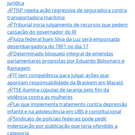
jurídica
🔗TJSP rejeita ação regressiva de seguradora contra
transportadora marítima
🔗Tribunal inicia julgamento de recursos que pedem
cassação do governador do RJ
🔗Juíza federal Ivani Silva da Luz será empossada
desembargadora do TRF1 no dia 17
🔗Determinado bloqueio integral de emendas
parlamentares propostas por Eduardo Bolsonaro e
Ramagem
🔗JT tem competência para julgar ações que
apontam responsabilidade da Braskem em Maceió
🔗TSE ilumina cúpulas de laranja pelo fim da
violência contra as mulheres
🔗Lei que implementa tratamento contra depressão
infantil e na adolescência em UBS é constitucional
🔗Sindicato de policiais federais pode pedir
indenização por publicação que teria ofendido a
categoria