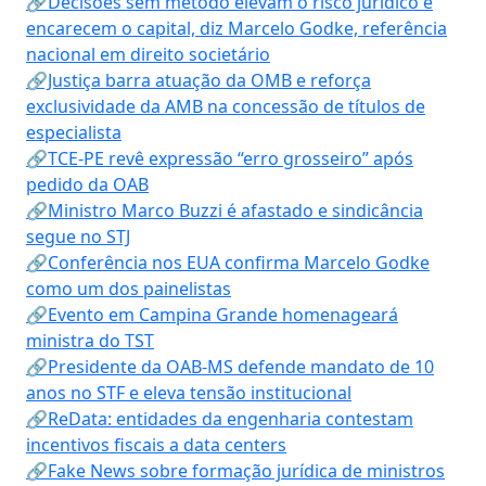
🔗Decisões sem método elevam o risco jurídico e
encarecem o capital, diz Marcelo Godke, referência
nacional em direito societário
🔗Justiça barra atuação da OMB e reforça
exclusividade da AMB na concessão de títulos de
especialista
🔗TCE-PE revê expressão “erro grosseiro” após
pedido da OAB
🔗Ministro Marco Buzzi é afastado e sindicância
segue no STJ
🔗Conferência nos EUA confirma Marcelo Godke
como um dos painelistas
🔗Evento em Campina Grande homenageará
ministra do TST
🔗Presidente da OAB-MS defende mandato de 10
anos no STF e eleva tensão institucional
🔗ReData: entidades da engenharia contestam
incentivos fiscais a data centers
🔗Fake News sobre formação jurídica de ministros