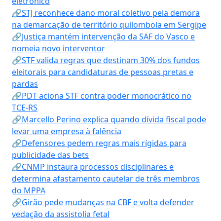
eletrônico
🔗STJ reconhece dano moral coletivo pela demora
na demarcação de território quilombola em Sergipe
🔗Justiça mantém intervenção da SAF do Vasco e
nomeia novo interventor
🔗STF valida regras que destinam 30% dos fundos
eleitorais para candidaturas de pessoas pretas e
pardas
🔗PDT aciona STF contra poder monocrático no
TCE-RS
🔗Marcello Perino explica quando dívida fiscal pode
levar uma empresa à falência
🔗Defensores pedem regras mais rígidas para
publicidade das bets
🔗CNMP instaura processos disciplinares e
determina afastamento cautelar de três membros
do MPPA
🔗Girão pede mudanças na CBF e volta defender
vedação da assistolia fetal