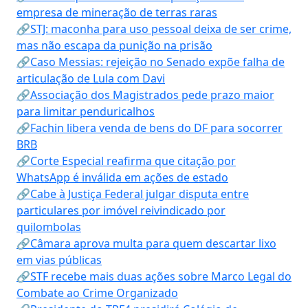
empresa de mineração de terras raras
🔗STJ: maconha para uso pessoal deixa de ser crime,
mas não escapa da punição na prisão
🔗Caso Messias: rejeição no Senado expõe falha de
articulação de Lula com Davi
🔗Associação dos Magistrados pede prazo maior
para limitar penduricalhos
🔗Fachin libera venda de bens do DF para socorrer
BRB
🔗Corte Especial reafirma que citação por
WhatsApp é inválida em ações de estado
🔗Cabe à Justiça Federal julgar disputa entre
particulares por imóvel reivindicado por
quilombolas
🔗Câmara aprova multa para quem descartar lixo
em vias públicas
🔗STF recebe mais duas ações sobre Marco Legal do
Combate ao Crime Organizado