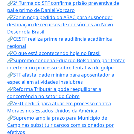
🔗2ª Turma do STF confirma prisão preventiva de
pai e primo de Daniel Vorcaro
🔗Zanin nega pedido da ABAC para suspender
destinação de recursos de consórcios ao Novo
Desenrola Brasil
🔗CESTF realiza primeira audiência acadêmica
regional
🔗O que está acontecendo hoje no Brasil
🔗Supremo condena Eduardo Bolsonaro por tentar
interferir no processo sobre tentativa de golpe
🔗STF afasta idade mínima para aposentadoria
especial em atividades insalubres
🔗Reforma Tributária pode reequilibrar a
concorrência no setor do Cobre
🔗AGU pedirá para atuar em processo contra
Moraes nos Estados Unidos da América
🔗Supremo amplia prazo para Município de
Campinas substituir cargos comissionados por
efetivos