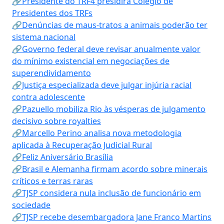
🔗Presidente do TRF4 presidirá Colégio de
Presidentes dos TRFs
🔗Denúncias de maus-tratos a animais poderão ter
sistema nacional
🔗Governo federal deve revisar anualmente valor
do mínimo existencial em negociações de
superendividamento
🔗Justiça especializada deve julgar injúria racial
contra adolescente
🔗Pazuello mobiliza Rio às vésperas de julgamento
decisivo sobre royalties
🔗Marcello Perino analisa nova metodologia
aplicada à Recuperação Judicial Rural
🔗Feliz Aniversário Brasília
🔗Brasil e Alemanha firmam acordo sobre minerais
críticos e terras raras
🔗TJSP considera nula inclusão de funcionário em
sociedade
🔗TJSP recebe desembargadora Jane Franco Martins