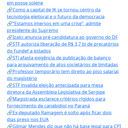
em posse solene
🔗Como a capital de JK se tornou centro da
tecnologia eleitoral e o futuro da democracia
🔗“Estamos imersos em uma crise”, admite
presidente do Supremo
🔗Izalci anuncia pré-candidatura ao governo do DF
🔗STF autoriza liberação de R$ 3,7 bi de precatórios
do Fundef a estados
🔗STJ afasta exigência de publicação de balanço
para arquivamento de atos societários de limitadas
🔗Professor temporário tem direito ao piso salarial
do magistério
🔗STF invalida eleição antecipada para mesa
diretora da Assembleia Legislativa de Sergipe
🔗Magistrada esclarece critérios rígidos para
fornecimento de canabidiol no Paraná
🔗Ex-deputado Ramagem é solto após ficar dois
dias preso nos EUA
🔗Gilmar Mendes diz que não há base legal para CPI