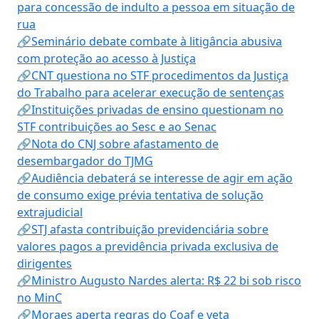
para concessão de indulto a pessoa em situação de
rua
🔗Seminário debate combate à litigância abusiva
com proteção ao acesso à Justiça
🔗CNT questiona no STF procedimentos da Justiça
do Trabalho para acelerar execução de sentenças
🔗Instituições privadas de ensino questionam no
STF contribuições ao Sesc e ao Senac
🔗Nota do CNJ sobre afastamento de
desembargador do TJMG
🔗Audiência debaterá se interesse de agir em ação
de consumo exige prévia tentativa de solução
extrajudicial
🔗STJ afasta contribuição previdenciária sobre
valores pagos a previdência privada exclusiva de
dirigentes
🔗Ministro Augusto Nardes alerta: R$ 22 bi sob risco
no MinC
🔗Moraes aperta regras do Coaf e veta