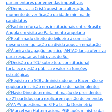
parlamentares por emendas impositivas
🔗Democracia Cristã questiona alteração do
momento de verificação da idade mínima de
candidatos
🔗Fachin reforça laços institucionais entre Brasil e
Angola em visita ao Parlamento angolano
🔗Reafirmado direito do leiloeiro à comissão
mesmo com quitação da dívida após arrematação
🔗À beira do apagão logístico, ANTAQ lança ofensiva
para resgatar as hidrovias do Sul
🔗Decisão do TCU sobre teto constitucional
fortalece gestão pública e valoriza funções
estratégicas
🔗Registro no SCR administrado pelo Bacen não se
equipara inscrição em cadastro de inadimplentes
🔗Flávio Dino determina intimação de presidentes
de 21 partidos para explicarem gestão de emendas
🔗ANPV questiona no STF a Lei da Dosimetria
🔗Marcel van Hattem aciona PGR após ministro das