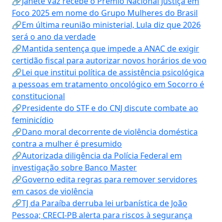
🔗Janete Vaz recebe o Prêmio Nacional Justiça em
Foco 2025 em nome do Grupo Mulheres do Brasil
🔗Em última reunião ministerial, Lula diz que 2026
será o ano da verdade
🔗Mantida sentença que impede a ANAC de exigir
certidão fiscal para autorizar novos horários de voo
🔗Lei que institui política de assistência psicológica
a pessoas em tratamento oncológico em Socorro é
constitucional
🔗Presidente do STF e do CNJ discute combate ao
feminicídio
🔗Dano moral decorrente de violência doméstica
contra a mulher é presumido
🔗Autorizada diligência da Polícia Federal em
investigação sobre Banco Master
🔗Governo edita regras para remover servidores
em casos de violência
🔗TJ da Paraíba derruba lei urbanística de João
Pessoa; CRECI-PB alerta para riscos à segurança