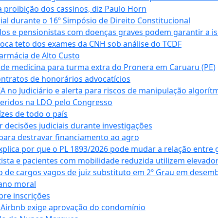
 proibição dos cassinos, diz Paulo Horn
cial durante o 16º Simpósio de Direito Constitucional
dos e pensionistas com doenças graves podem garantir a i
oca teto dos exames da CNH sob análise do TCDF
armácia de Alto Custo
 de medicina para turma extra do Pronera em Caruaru (PE)
ntratos de honorários advocatícios
 no Judiciário e alerta para riscos de manipulação algorít
seridos na LDO pelo Congresso
zes de todo o país
decisões judiciais durante investigações
ara destravar financiamento ao agro
xplica por que o PL 1893/2026 pode mudar a relação entre 
ta e pacientes com mobilidade reduzida utilizem elevado
 de cargos vagos de juiz substituto em 2º Grau em desem
dano moral
bre inscrições
 Airbnb exige aprovação do condomínio