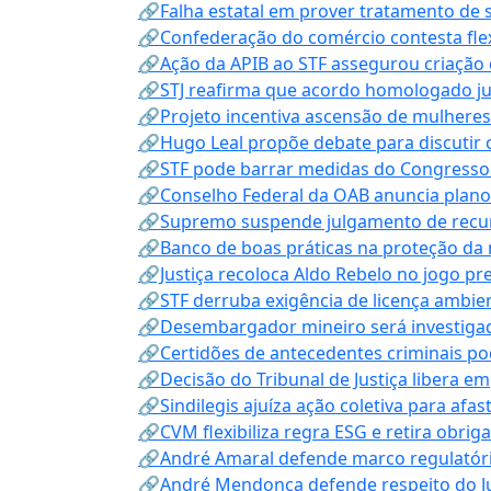
🔗Falha estatal em prover tratamento de 
🔗Confederação do comércio contesta fle
🔗Ação da APIB ao STF assegurou criação 
🔗STJ reafirma que acordo homologado ju
🔗Projeto incentiva ascensão de mulheres
🔗Hugo Leal propõe debate para discutir o
🔗STF pode barrar medidas do Congresso 
🔗Conselho Federal da OAB anuncia plano na
🔗Supremo suspende julgamento de recur
🔗Banco de boas práticas na proteção da
🔗Justiça recoloca Aldo Rebelo no jogo pr
🔗STF derruba exigência de licença ambien
🔗Desembargador mineiro será investigad
🔗Certidões de antecedentes criminais po
🔗Decisão do Tribunal de Justiça libera 
🔗Sindilegis ajuíza ação coletiva para afa
🔗CVM flexibiliza regra ESG e retira obrig
🔗André Amaral defende marco regulatório 
🔗André Mendonça defende respeito do Judi