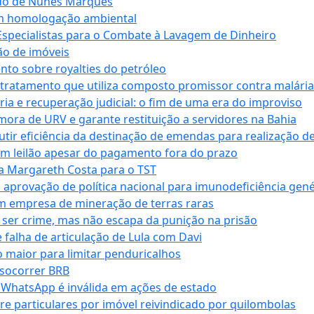
ndo de Nunes Marques
m homologação ambiental
Especialistas para o Combate à Lavagem de Dinheiro
ão de imóveis
nto sobre royalties do petróleo
ratamento que utiliza composto promissor contra malária 
ia e recuperação judicial: o fim de uma era do improviso
 mora de URV e garante restituição a servidores na Bahia
tir eficiência da destinação de emendas para realização de 
em leilão apesar do pagamento fora do prazo
 Margareth Costa para o TST
provação de política nacional para imunodeficiência gené
m empresa de mineração de terras raras
 ser crime, mas não escapa da punição na prisão
falha de articulação de Lula com Davi
 maior para limitar penduricalhos
 socorrer BRB
r WhatsApp é inválida em ações de estado
tre particulares por imóvel reivindicado por quilombolas