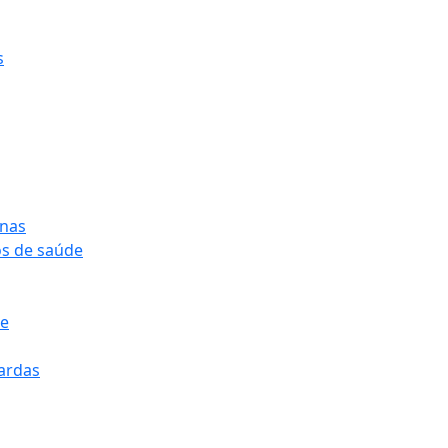
s
onas
os de saúde
pe
pardas