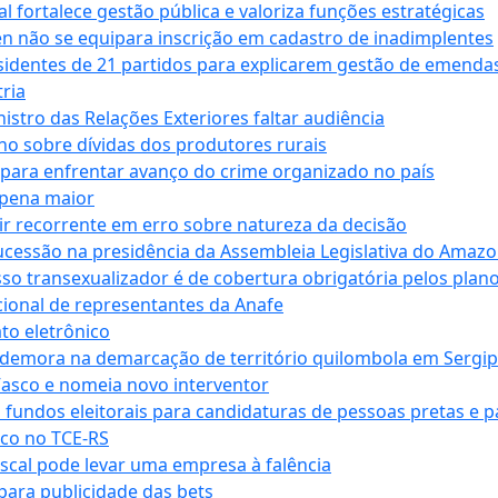
 fortalece gestão pública e valoriza funções estratégicas
n não se equipara inscrição em cadastro de inadimplentes
sidentes de 21 partidos para explicarem gestão de emenda
ria
stro das Relações Exteriores faltar audiência
 sobre dívidas dos produtores rurais
para enfrentar avanço do crime organizado no país
 pena maior
zir recorrente em erro sobre natureza da decisão
ucessão na presidência da Assembleia Legislativa do Amaz
sso transexualizador é de cobertura obrigatória pelos plan
ucional de representantes da Anafe
to eletrônico
 demora na demarcação de território quilombola em Sergi
Vasco e nomeia novo interventor
 fundos eleitorais para candidaturas de pessoas pretas e 
co no TCE-RS
iscal pode levar uma empresa à falência
ara publicidade das bets