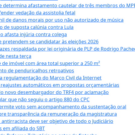
 e determina afastamento cautelar de três membros do MP
nder vedação da assistolia fetal
mil de danos morais por uso não autorizado de música
o de suposta calúnia contra Lula
o afasta injúria contra colega
 pretendem se candidatar às eleições 2026
azes respaldada por lei originária de PLP de Rodrigo Pache
e nesta terça
 de imóvel com área total superior a 250 m²
to de penduricalhos retroativos
a regulamentação do Marco Civil da Internet
va reajustes automáticos em propostas orçamentárias
ado novo desembargador do TRF4 por aclamação
cular que não seguiu o artigo 880 do CPC
permite voto sem acompanhamento da sustentação oral
obre transparência da remuneração da magistratura
antirracista deve ser objetivo de todo o Judiciário
s em afiliada do SBT