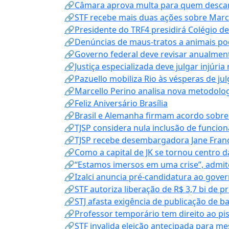
🔗Câmara aprova multa para quem descarta
🔗STF recebe mais duas ações sobre Mar
🔗Presidente do TRF4 presidirá Colégio d
🔗Denúncias de maus-tratos a animais pod
🔗Governo federal deve revisar anualmen
🔗Justiça especializada deve julgar injúria
🔗Pazuello mobiliza Rio às vésperas de ju
🔗Marcello Perino analisa nova metodologi
🔗Feliz Aniversário Brasília
🔗Brasil e Alemanha firmam acordo sobre m
🔗TJSP considera nula inclusão de funcio
🔗TJSP recebe desembargadora Jane Fran
🔗Como a capital de JK se tornou centro da
🔗“Estamos imersos em uma crise”, admi
🔗Izalci anuncia pré-candidatura ao gove
🔗STF autoriza liberação de R$ 3,7 bi de p
🔗STJ afasta exigência de publicação de b
🔗Professor temporário tem direito ao pis
🔗STF invalida eleição antecipada para me