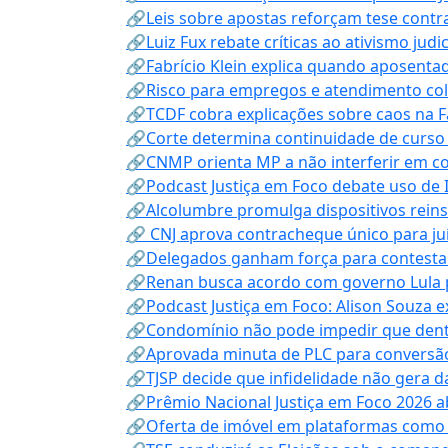
🔗Leis sobre apostas reforçam tese contra
🔗Luiz Fux rebate críticas ao ativismo judi
🔗Fabrício Klein explica quando aposenta
🔗Risco para empregos e atendimento col
🔗TCDF cobra explicações sobre caos na F
🔗Corte determina continuidade de curso
🔗CNMP orienta MP a não interferir em co
🔗Podcast Justiça em Foco debate uso de IA
🔗Alcolumbre promulga dispositivos rein
🔗 CNJ aprova contracheque único para juí
🔗Delegados ganham força para contestar 
🔗Renan busca acordo com governo Lula p
🔗Podcast Justiça em Foco: Alison Souza e
🔗Condomínio não pode impedir que dentis
🔗Aprovada minuta de PLC para conversão
🔗TJSP decide que infidelidade não gera 
🔗Prêmio Nacional Justiça em Foco 2026 a
🔗Oferta de imóvel em plataformas como