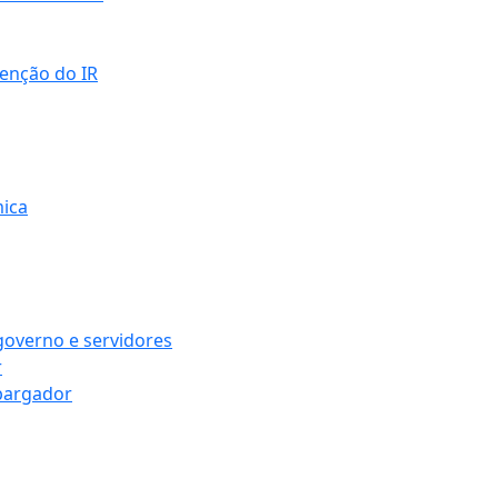
senção do IR
mica
governo e servidores
r
bargador