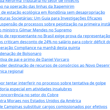
da Reforma Tributária no setor de fintechs
o na operação das linhas da Itapemirim
ão de estação ecológica em Rondônia sem desapropriação
ras Societárias: Um Guia para Investigações Eficazes
spensão de processos sobre pejotização na primeira instâ
l do ministro Gilmar Mendes no Supremo
o de representante no Brasil exige prova da representaçã
riticam desconto de 24% no salário para cobrir déficit do
Operação Compliance na manhã desta quinta
ndenação de Bolsonaro
iva de pai e primo de Daniel Vorcaro
der destinação de recursos de consórcios ao Novo Desenro
mica regional
tentar interferir no processo sobre tentativa de golpe
oria especial em atividades insalubres
 concorrência no setor do Cobre
tra Moraes nos Estados Unidos da América
e Campinas substituir cargos comissionados por efetivos