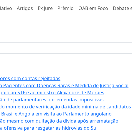
lativo
Artigos
Ex Jure
Prêmio
OAB em Foco
Debate e
stores com contas rejeitadas
a Pacientes com Doenças Raras é Medida de Justiça Social
apoio ao STF e ao ministro Alexandre de Moraes
ção de parlamentares por emendas impositivas
 do momento de verificação da idade mínima de candidatos
e Brasil e Angola em visita ao Parlamento angolano
ssão mesmo com quitação da dívida após arrematação
a ofensiva para resgatar as hidrovias do Sul