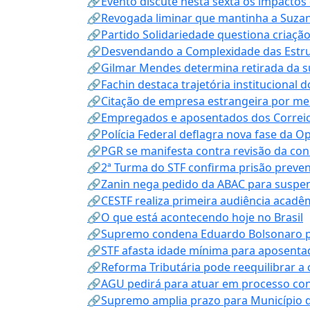
🔗Evento discute nesta sexta os impactos 
🔗Revogada liminar que mantinha a Suzan
🔗Partido Solidariedade questiona criaç
🔗Desvendando a Complexidade das Estrutu
🔗Gilmar Mendes determina retirada da su
🔗Fachin destaca trajetória instituciona
🔗Citação de empresa estrangeira por mei
🔗Empregados e aposentados dos Correios c
🔗Polícia Federal deflagra nova fase da 
🔗PGR se manifesta contra revisão da co
🔗2ª Turma do STF confirma prisão prevent
🔗Zanin nega pedido da ABAC para suspen
🔗CESTF realiza primeira audiência acadê
🔗O que está acontecendo hoje no Brasil
🔗Supremo condena Eduardo Bolsonaro por 
🔗STF afasta idade mínima para aposentad
🔗Reforma Tributária pode reequilibrar a
🔗AGU pedirá para atuar em processo con
🔗Supremo amplia prazo para Município d