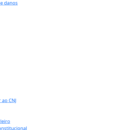
 e danos
r ao CNJ
leiro
nstitucional