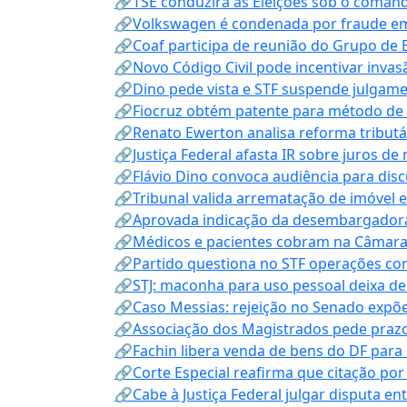
🔗TSE conduzirá as Eleições sob o coma
🔗Volkswagen é condenada por fraude e
🔗Coaf participa de reunião do Grupo de 
🔗Novo Código Civil pode incentivar invas
🔗Dino pede vista e STF suspende julgame
🔗Fiocruz obtém patente para método de t
🔗Renato Ewerton analisa reforma tributár
🔗Justiça Federal afasta IR sobre juros de
🔗Flávio Dino convoca audiência para discu
🔗Tribunal valida arrematação de imóvel 
🔗Aprovada indicação da desembargadora
🔗Médicos e pacientes cobram na Câmara a
🔗Partido questiona no STF operações co
🔗STJ: maconha para uso pessoal deixa de
🔗Caso Messias: rejeição no Senado expõe 
🔗Associação dos Magistrados pede prazo
🔗Fachin libera venda de bens do DF para
🔗Corte Especial reafirma que citação po
🔗Cabe à Justiça Federal julgar disputa en