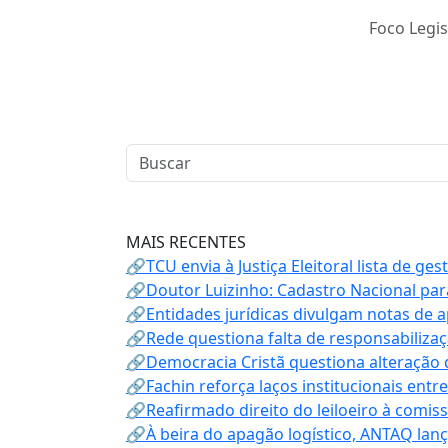
Foco Legis
MAIS RECENTES
🔗TCU envia à Justiça Eleitoral lista de ge
🔗Doutor Luizinho: Cadastro Nacional par
🔗Entidades jurídicas divulgam notas de 
🔗Rede questiona falta de responsabiliza
🔗Democracia Cristã questiona alteração
🔗Fachin reforça laços institucionais entr
🔗Reafirmado direito do leiloeiro à comi
🔗À beira do apagão logístico, ANTAQ lanç