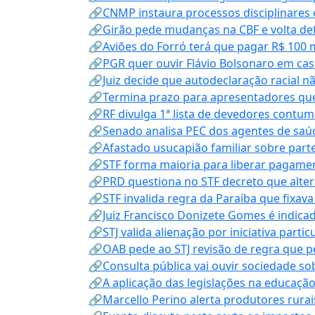
🔗CNMP instaura processos disciplinares
🔗Girão pede mudanças na CBF e volta defe
🔗Aviões do Forró terá que pagar R$ 100 
🔗PGR quer ouvir Flávio Bolsonaro em cas
🔗Juiz decide que autodeclaração racial nã
🔗Termina prazo para apresentadores que
🔗RF divulga 1ª lista de devedores contum
🔗Senado analisa PEC dos agentes de saúd
🔗Afastado usucapião familiar sobre parte
🔗STF forma maioria para liberar pagamen
🔗PRD questiona no STF decreto que alter
🔗STF invalida regra da Paraíba que fixa
🔗Juiz Francisco Donizete Gomes é indic
🔗STJ valida alienação por iniciativa parti
🔗OAB pede ao STJ revisão de regra que 
🔗Consulta pública vai ouvir sociedade s
🔗A aplicação das legislações na educação 
🔗Marcello Perino alerta produtores rurai