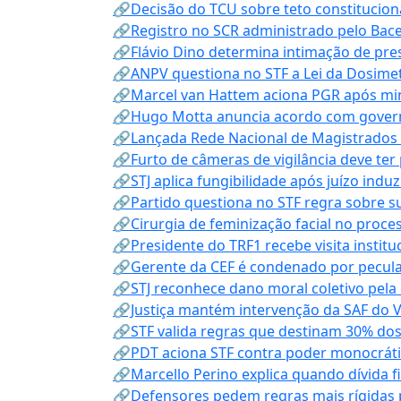
🔗Decisão do TCU sobre teto constitucional
🔗Registro no SCR administrado pelo Bace
🔗Flávio Dino determina intimação de pre
🔗ANPV questiona no STF a Lei da Dosimet
🔗Marcel van Hattem aciona PGR após mini
🔗Hugo Motta anuncia acordo com governo
🔗Lançada Rede Nacional de Magistrados 
🔗Furto de câmeras de vigilância deve ter
🔗STJ aplica fungibilidade após juízo indu
🔗Partido questiona no STF regra sobre s
🔗Cirurgia de feminização facial no proce
🔗Presidente do TRF1 recebe visita instit
🔗Gerente da CEF é condenado por pecula
🔗STJ reconhece dano moral coletivo pela
🔗Justiça mantém intervenção da SAF do 
🔗STF valida regras que destinam 30% dos
🔗PDT aciona STF contra poder monocráti
🔗Marcello Perino explica quando dívida f
🔗Defensores pedem regras mais rígidas p