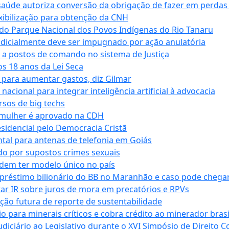
saúde autoriza conversão da obrigação de fazer em perdas
xibilização para obtenção da CNH
do Parque Nacional dos Povos Indígenas do Rio Tanaru
dicialmente deve ser impugnado por ação anulatória
 a postos de comando no sistema de Justiça
s 18 anos da Lei Seca
para aumentar gastos, diz Gilmar
cional para integrar inteligência artificial à advocacia
sos de big techs
 mulher é aprovado na CDH
esidencial pelo Democracia Cristã
tal para antenas de telefonia em Goiás
o por supostos crimes sexuais
dem ter modelo único no país
empréstimo bilionário do BB no Maranhão e caso pode chega
star IR sobre juros de mora em precatórios e RPVs
ação futura de reporte de sustentabilidade
para minerais críticos e cobra crédito ao minerador brasi
ciário ao Legislativo durante o XVI Simpósio de Direito Co