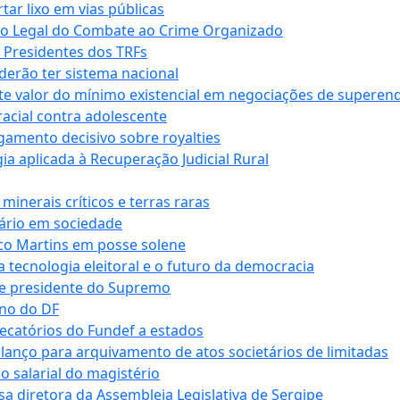
r lixo em vias públicas
co Legal do Combate ao Crime Organizado
e Presidentes dos TRFs
erão ter sistema nacional
te valor do mínimo existencial em negociações de superen
 racial contra adolescente
lgamento decisivo sobre royalties
a aplicada à Recuperação Judicial Rural
inerais críticos e terras raras
nário em sociedade
co Martins em posse solene
 tecnologia eleitoral e o futuro da democracia
te presidente do Supremo
rno do DF
recatórios do Fundef a estados
alanço para arquivamento de atos societários de limitadas
o salarial do magistério
sa diretora da Assembleia Legislativa de Sergipe