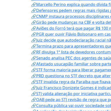
🔗Marcello Perino explica quando dívida f
🔗Defensores pedem regras mais rígidas p
🔗CNMP instaura processos disciplinares
🔗Girão pede mudanças na CBF e volta defe
🔗Aviões do Forró terá que pagar R$ 100 
🔗PGR quer ouvir Flávio Bolsonaro em cas
🔗Juiz decide que autodeclaração racial nã
🔗Termina prazo para apresentadores que
🔗RF divulga 1ª lista de devedores contum
🔗Senado analisa PEC dos agentes de saúd
🔗Afastado usucapião familiar sobre parte
🔗STF forma maioria para liberar pagamen
🔗PRD questiona no STF decreto que alter
🔗STF invalida regra da Paraíba que fixa
🔗Juiz Francisco Donizete Gomes é indic
🔗STJ valida alienação por iniciativa parti
🔗OAB pede ao STJ revisão de regra que 
🔗Consulta pública vai ouvir sociedade s