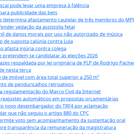
iscal pode levar uma empresa à falência
ara publicidade das bets
 e determina afastamento cautelar de três membros do MP
nder vedação da assistolia fetal
mil de danos morais por uso não autorizado de música
o de suposta calúnia contra Lula
o afasta injúria contra colega
 pretendem se candidatar às eleições 2026
azes respaldada por lei originária de PLP de Rodrigo Pache
e nesta terça
 de imóvel com área total superior a 250 m²
to de penduricalhos retroativos
a regulamentação do Marco Civil da Internet
va reajustes automáticos em propostas orçamentárias
ado novo desembargador do TRF4 por aclamação
cular que não seguiu o artigo 880 do CPC
permite voto sem acompanhamento da sustentação oral
obre transparência da remuneração da magistratura