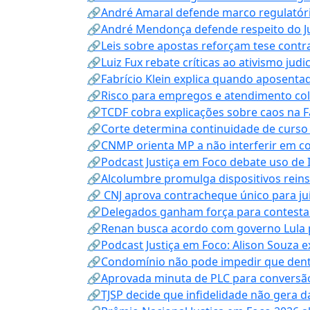
🔗André Amaral defende marco regulatório 
🔗André Mendonça defende respeito do Judi
🔗Leis sobre apostas reforçam tese contra
🔗Luiz Fux rebate críticas ao ativismo judi
🔗Fabrício Klein explica quando aposenta
🔗Risco para empregos e atendimento col
🔗TCDF cobra explicações sobre caos na F
🔗Corte determina continuidade de curso
🔗CNMP orienta MP a não interferir em co
🔗Podcast Justiça em Foco debate uso de IA
🔗Alcolumbre promulga dispositivos rein
🔗 CNJ aprova contracheque único para juí
🔗Delegados ganham força para contestar 
🔗Renan busca acordo com governo Lula p
🔗Podcast Justiça em Foco: Alison Souza e
🔗Condomínio não pode impedir que dentis
🔗Aprovada minuta de PLC para conversão
🔗TJSP decide que infidelidade não gera 