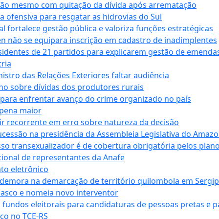
ssão mesmo com quitação da dívida após arrematação
a ofensiva para resgatar as hidrovias do Sul
 fortalece gestão pública e valoriza funções estratégicas
n não se equipara inscrição em cadastro de inadimplentes
sidentes de 21 partidos para explicarem gestão de emenda
ria
stro das Relações Exteriores faltar audiência
 sobre dívidas dos produtores rurais
para enfrentar avanço do crime organizado no país
 pena maior
zir recorrente em erro sobre natureza da decisão
ucessão na presidência da Assembleia Legislativa do Amaz
sso transexualizador é de cobertura obrigatória pelos plan
ucional de representantes da Anafe
to eletrônico
 demora na demarcação de território quilombola em Sergi
Vasco e nomeia novo interventor
 fundos eleitorais para candidaturas de pessoas pretas e 
co no TCE-RS