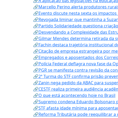
🔗A aplicação das legislações na educação 
🔗Marcello Perino alerta produtores rurai
🔗Evento discute nesta sexta os impactos 
🔗Revogada liminar que mantinha a Suzan
🔗Partido Solidariedade questiona criaç
🔗Desvendando a Complexidade das Estrutu
🔗Gilmar Mendes determina retirada da su
🔗Fachin destaca trajetória instituciona
🔗Citação de empresa estrangeira por mei
🔗Empregados e aposentados dos Correios c
🔗Polícia Federal deflagra nova fase da 
🔗PGR se manifesta contra revisão da co
🔗2ª Turma do STF confirma prisão prevent
🔗Zanin nega pedido da ABAC para suspen
🔗CESTF realiza primeira audiência acadê
🔗O que está acontecendo hoje no Brasil
🔗Supremo condena Eduardo Bolsonaro por 
🔗STF afasta idade mínima para aposentad
🔗Reforma Tributária pode reequilibrar a