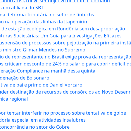
antirracista deve ser objetivo de todo o Judiciário
s em afiliada do SBT
da Reforma Tributária no setor de fintechs
o na operação das linhas da Itapemirim
ão de estação ecológica em Rondônia sem desapropriação
ras Societárias: Um Guia para Investigações Eficazes
spensão de processos sobre pejotização na primeira instâ
l do ministro Gilmar Mendes no Supremo
o de representante no Brasil exige prova da representaçã
riticam desconto de 24% no salário para cobrir déficit do
Operação Compliance na manhã desta quinta
ndenação de Bolsonaro
iva de pai e primo de Daniel Vorcaro
der destinação de recursos de consórcios ao Novo Desenro
mica regional
tentar interferir no processo sobre tentativa de golpe
oria especial em atividades insalubres
 concorrência no setor do Cobre