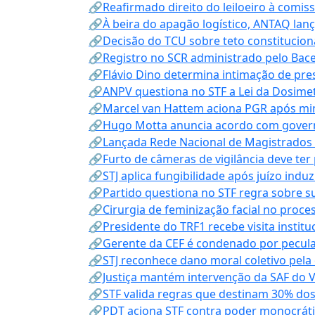
🔗Reafirmado direito do leiloeiro à comi
🔗À beira do apagão logístico, ANTAQ lanç
🔗Decisão do TCU sobre teto constitucional
🔗Registro no SCR administrado pelo Bace
🔗Flávio Dino determina intimação de pre
🔗ANPV questiona no STF a Lei da Dosimet
🔗Marcel van Hattem aciona PGR após mini
🔗Hugo Motta anuncia acordo com governo
🔗Lançada Rede Nacional de Magistrados 
🔗Furto de câmeras de vigilância deve ter
🔗STJ aplica fungibilidade após juízo indu
🔗Partido questiona no STF regra sobre s
🔗Cirurgia de feminização facial no proce
🔗Presidente do TRF1 recebe visita instit
🔗Gerente da CEF é condenado por pecula
🔗STJ reconhece dano moral coletivo pela
🔗Justiça mantém intervenção da SAF do 
🔗STF valida regras que destinam 30% dos
🔗PDT aciona STF contra poder monocráti