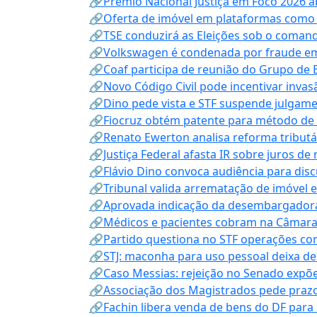
🔗Prêmio Nacional Justiça em Foco 2026 a
🔗Oferta de imóvel em plataformas como
🔗TSE conduzirá as Eleições sob o coma
🔗Volkswagen é condenada por fraude e
🔗Coaf participa de reunião do Grupo de 
🔗Novo Código Civil pode incentivar invas
🔗Dino pede vista e STF suspende julgame
🔗Fiocruz obtém patente para método de t
🔗Renato Ewerton analisa reforma tributár
🔗Justiça Federal afasta IR sobre juros de
🔗Flávio Dino convoca audiência para discu
🔗Tribunal valida arrematação de imóvel 
🔗Aprovada indicação da desembargadora
🔗Médicos e pacientes cobram na Câmara a
🔗Partido questiona no STF operações co
🔗STJ: maconha para uso pessoal deixa de
🔗Caso Messias: rejeição no Senado expõe 
🔗Associação dos Magistrados pede prazo
🔗Fachin libera venda de bens do DF para