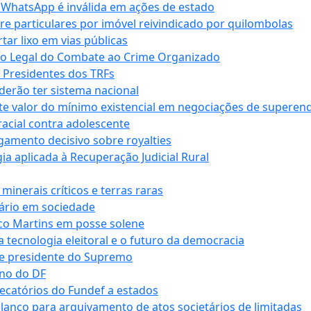
r WhatsApp é inválida em ações de estado
tre particulares por imóvel reivindicado por quilombolas
r lixo em vias públicas
co Legal do Combate ao Crime Organizado
e Presidentes dos TRFs
erão ter sistema nacional
te valor do mínimo existencial em negociações de superen
 racial contra adolescente
lgamento decisivo sobre royalties
a aplicada à Recuperação Judicial Rural
inerais críticos e terras raras
nário em sociedade
co Martins em posse solene
 tecnologia eleitoral e o futuro da democracia
te presidente do Supremo
rno do DF
recatórios do Fundef a estados
alanço para arquivamento de atos societários de limitadas