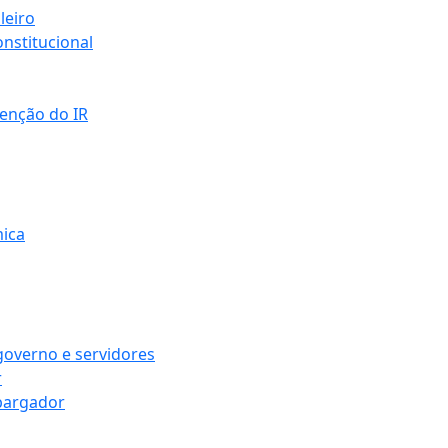
leiro
nstitucional
senção do IR
mica
governo e servidores
r
bargador