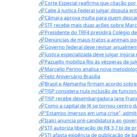
🔗Corte Especial reafirma que citação po
🔗Cabe à Justiça Federal julgar disputa en
🔗Câmara aprova multa para quem descarta
🔗STF recebe mais duas ações sobre Mar
🔗Presidente do TRF4 presidirá Colégio d
🔗Denúncias de maus-tratos a animais pod
🔗Governo federal deve revisar anualmen
🔗Justiça especializada deve julgar injúria
🔗Pazuello mobiliza Rio às vésperas de ju
🔗Marcello Perino analisa nova metodologi
🔗Feliz Aniversário Brasília
🔗Brasil e Alemanha firmam acordo sobre m
🔗TJSP considera nula inclusão de funcio
🔗TJSP recebe desembargadora Jane Fran
🔗Como a capital de JK se tornou centro da
🔗“Estamos imersos em uma crise”, admi
🔗Izalci anuncia pré-candidatura ao gove
🔗STF autoriza liberação de R$ 3,7 bi de p
🔗STJ afasta exigência de publicação de b