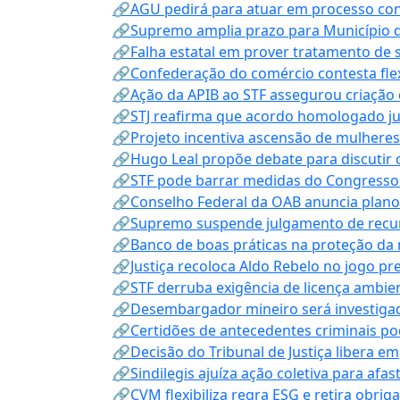
🔗AGU pedirá para atuar em processo con
🔗Supremo amplia prazo para Município d
🔗Falha estatal em prover tratamento de 
🔗Confederação do comércio contesta fle
🔗Ação da APIB ao STF assegurou criação 
🔗STJ reafirma que acordo homologado ju
🔗Projeto incentiva ascensão de mulheres
🔗Hugo Leal propõe debate para discutir o
🔗STF pode barrar medidas do Congresso 
🔗Conselho Federal da OAB anuncia plano na
🔗Supremo suspende julgamento de recur
🔗Banco de boas práticas na proteção da
🔗Justiça recoloca Aldo Rebelo no jogo pr
🔗STF derruba exigência de licença ambien
🔗Desembargador mineiro será investigad
🔗Certidões de antecedentes criminais po
🔗Decisão do Tribunal de Justiça libera 
🔗Sindilegis ajuíza ação coletiva para afa
🔗CVM flexibiliza regra ESG e retira obrig