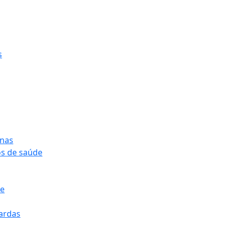
s
onas
os de saúde
pe
pardas