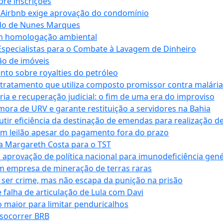
bre inscrições
 Airbnb exige aprovação do condomínio
ndo de Nunes Marques
m homologação ambiental
Especialistas para o Combate à Lavagem de Dinheiro
ão de imóveis
nto sobre royalties do petróleo
ratamento que utiliza composto promissor contra malária 
ia e recuperação judicial: o fim de uma era do improviso
 mora de URV e garante restituição a servidores na Bahia
tir eficiência da destinação de emendas para realização de 
em leilão apesar do pagamento fora do prazo
 Margareth Costa para o TST
provação de política nacional para imunodeficiência gené
m empresa de mineração de terras raras
 ser crime, mas não escapa da punição na prisão
falha de articulação de Lula com Davi
 maior para limitar penduricalhos
 socorrer BRB