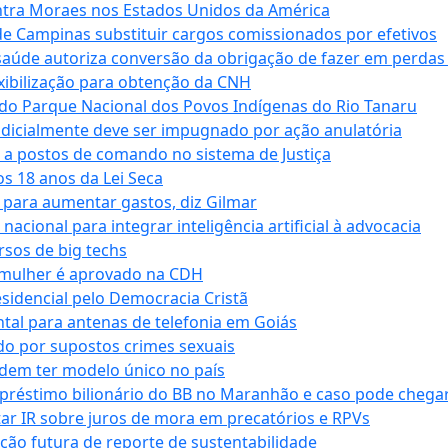
tra Moraes nos Estados Unidos da América
e Campinas substituir cargos comissionados por efetivos
saúde autoriza conversão da obrigação de fazer em perdas
xibilização para obtenção da CNH
do Parque Nacional dos Povos Indígenas do Rio Tanaru
dicialmente deve ser impugnado por ação anulatória
 a postos de comando no sistema de Justiça
s 18 anos da Lei Seca
para aumentar gastos, diz Gilmar
cional para integrar inteligência artificial à advocacia
sos de big techs
 mulher é aprovado na CDH
esidencial pelo Democracia Cristã
tal para antenas de telefonia em Goiás
o por supostos crimes sexuais
dem ter modelo único no país
empréstimo bilionário do BB no Maranhão e caso pode chega
star IR sobre juros de mora em precatórios e RPVs
ação futura de reporte de sustentabilidade