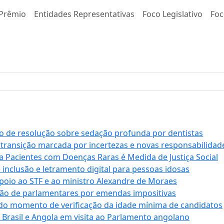
Prêmio
Entidades Representativas
Foco Legislativo
Foc
 de resolução sobre sedação profunda por dentistas
 transição marcada por incertezas e novas responsabilidad
a Pacientes com Doenças Raras é Medida de Justiça Social
e inclusão e letramento digital para pessoas idosas
apoio ao STF e ao ministro Alexandre de Moraes
ção de parlamentares por emendas impositivas
 do momento de verificação da idade mínima de candidatos
e Brasil e Angola em visita ao Parlamento angolano