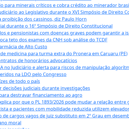
para minerais críticos e cobra crédito ao minerador brasi
ciário ao Legislativo durante o XVI Simpósio de Direito Co
 proibição dos cassinos, diz Paulo Horn
cial durante o 16º Simpósio de Direito Constitucional
dos e pensionistas com doenças graves podem garantir a i
oca teto dos exames da CNH sob análise do TCDF
armácia de Alto Custo
 de medicina para turma extra do Pronera em Caruaru (PE)
ntratos de honorários advocatícios
 no Judiciário e alerta para riscos de manipulação algorít
seridos na LDO pelo Congresso
zes de todo o país
decisões judiciais durante investigações
ara destravar financiamento ao agro
xplica por que o PL 1893/2026 pode mudar a relação entre 
ta e pacientes com mobilidade reduzida utilizem elevado
 de cargos vagos de juiz substituto em 2º Grau em desem
dano moral