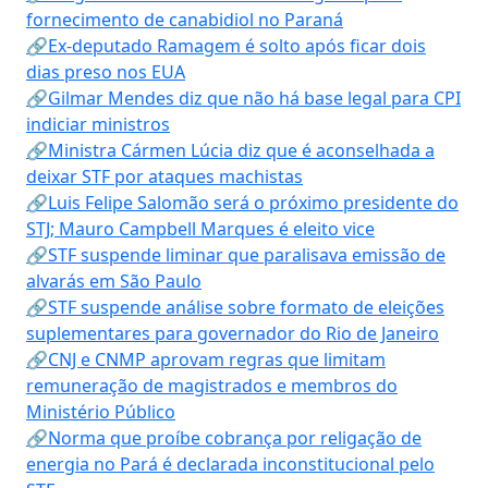
fornecimento de canabidiol no Paraná
🔗Ex-deputado Ramagem é solto após ficar dois
dias preso nos EUA
🔗Gilmar Mendes diz que não há base legal para CPI
indiciar ministros
🔗Ministra Cármen Lúcia diz que é aconselhada a
deixar STF por ataques machistas
🔗Luis Felipe Salomão será o próximo presidente do
STJ; Mauro Campbell Marques é eleito vice
🔗STF suspende liminar que paralisava emissão de
alvarás em São Paulo
🔗STF suspende análise sobre formato de eleições
suplementares para governador do Rio de Janeiro
🔗CNJ e CNMP aprovam regras que limitam
remuneração de magistrados e membros do
Ministério Público
🔗Norma que proíbe cobrança por religação de
energia no Pará é declarada inconstitucional pelo