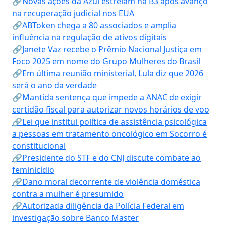
🔗Novas ações da Azul estreiam na B3 após avanço
na recuperação judicial nos EUA
🔗ABToken chega a 80 associados e amplia
influência na regulação de ativos digitais
🔗Janete Vaz recebe o Prêmio Nacional Justiça em
Foco 2025 em nome do Grupo Mulheres do Brasil
🔗Em última reunião ministerial, Lula diz que 2026
será o ano da verdade
🔗Mantida sentença que impede a ANAC de exigir
certidão fiscal para autorizar novos horários de voo
🔗Lei que institui política de assistência psicológica
a pessoas em tratamento oncológico em Socorro é
constitucional
🔗Presidente do STF e do CNJ discute combate ao
feminicídio
🔗Dano moral decorrente de violência doméstica
contra a mulher é presumido
🔗Autorizada diligência da Polícia Federal em
investigação sobre Banco Master