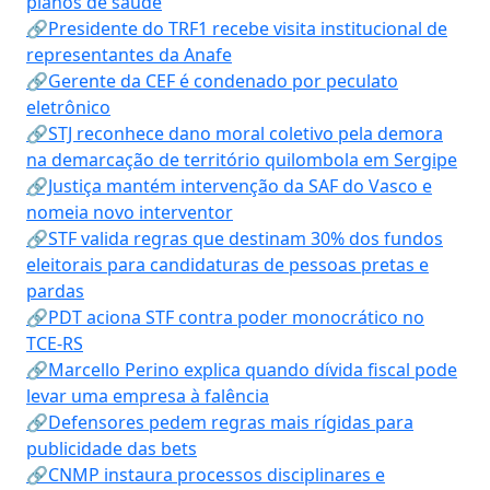
planos de saúde
🔗Presidente do TRF1 recebe visita institucional de
representantes da Anafe
🔗Gerente da CEF é condenado por peculato
eletrônico
🔗STJ reconhece dano moral coletivo pela demora
na demarcação de território quilombola em Sergipe
🔗Justiça mantém intervenção da SAF do Vasco e
nomeia novo interventor
🔗STF valida regras que destinam 30% dos fundos
eleitorais para candidaturas de pessoas pretas e
pardas
🔗PDT aciona STF contra poder monocrático no
TCE-RS
🔗Marcello Perino explica quando dívida fiscal pode
levar uma empresa à falência
🔗Defensores pedem regras mais rígidas para
publicidade das bets
🔗CNMP instaura processos disciplinares e