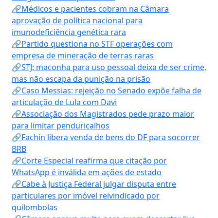
🔗Médicos e pacientes cobram na Câmara
aprovação de política nacional para
imunodeficiência genética rara
🔗Partido questiona no STF operações com
empresa de mineração de terras raras
🔗STJ: maconha para uso pessoal deixa de ser crime,
mas não escapa da punição na prisão
🔗Caso Messias: rejeição no Senado expõe falha de
articulação de Lula com Davi
🔗Associação dos Magistrados pede prazo maior
para limitar penduricalhos
🔗Fachin libera venda de bens do DF para socorrer
BRB
🔗Corte Especial reafirma que citação por
WhatsApp é inválida em ações de estado
🔗Cabe à Justiça Federal julgar disputa entre
particulares por imóvel reivindicado por
quilombolas