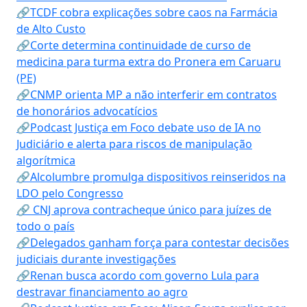
🔗TCDF cobra explicações sobre caos na Farmácia
de Alto Custo
🔗Corte determina continuidade de curso de
medicina para turma extra do Pronera em Caruaru
(PE)
🔗CNMP orienta MP a não interferir em contratos
de honorários advocatícios
🔗Podcast Justiça em Foco debate uso de IA no
Judiciário e alerta para riscos de manipulação
algorítmica
🔗Alcolumbre promulga dispositivos reinseridos na
LDO pelo Congresso
🔗 CNJ aprova contracheque único para juízes de
todo o país
🔗Delegados ganham força para contestar decisões
judiciais durante investigações
🔗Renan busca acordo com governo Lula para
destravar financiamento ao agro