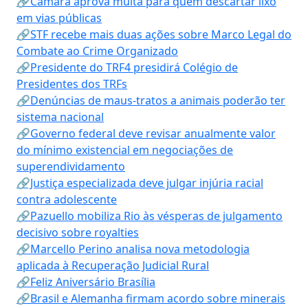
🔗Câmara aprova multa para quem descartar lixo
em vias públicas
🔗STF recebe mais duas ações sobre Marco Legal do
Combate ao Crime Organizado
🔗Presidente do TRF4 presidirá Colégio de
Presidentes dos TRFs
🔗Denúncias de maus-tratos a animais poderão ter
sistema nacional
🔗Governo federal deve revisar anualmente valor
do mínimo existencial em negociações de
superendividamento
🔗Justiça especializada deve julgar injúria racial
contra adolescente
🔗Pazuello mobiliza Rio às vésperas de julgamento
decisivo sobre royalties
🔗Marcello Perino analisa nova metodologia
aplicada à Recuperação Judicial Rural
🔗Feliz Aniversário Brasília
🔗Brasil e Alemanha firmam acordo sobre minerais