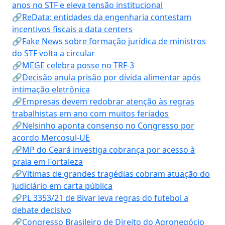
anos no STF e eleva tensão institucional
🔗ReData: entidades da engenharia contestam
incentivos fiscais a data centers
🔗Fake News sobre formação jurídica de ministros
do STF volta a circular
🔗MEGE celebra posse no TRF-3
🔗Decisão anula prisão por dívida alimentar após
intimação eletrônica
🔗Empresas devem redobrar atenção às regras
trabalhistas em ano com muitos feriados
🔗Nelsinho aponta consenso no Congresso por
acordo Mercosul-UE
🔗MP do Ceará investiga cobrança por acesso à
praia em Fortaleza
🔗Vítimas de grandes tragédias cobram atuação do
Judiciário em carta pública
🔗PL 3353/21 de Bivar leva regras do futebol a
debate decisivo
🔗Congresso Brasileiro de Direito do Agronegócio