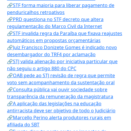
🔗STF forma maioria para liberar pagamento de
penduricalhos retroativos
🔗PRD questiona no STF decreto que altera
regulamentação do Marco Civil da Internet
🔗STF invalida regra da Paraíba que fixava reajustes
automáticos em propostas orçamentárias
🔗Juiz Francisco Donizete Gomes é indicado novo
desembargador do TRF4 por aclamação
🔗STJ valida alienação por iniciativa particular que
não seguiu o artigo 880 do CPC
🔗OAB pede ao STJ revisão de regra que permite
voto sem acompanhamento da sustentação oral
🔗Consulta pública vai ouvir sociedade sobre
transparência da remuneração da magistratura
🔗A aplicação das legislações na educação
antirracista deve ser objetivo de todo o Judiciário
🔗Marcello Perino alerta produtores rurais em
afiliada do SBT