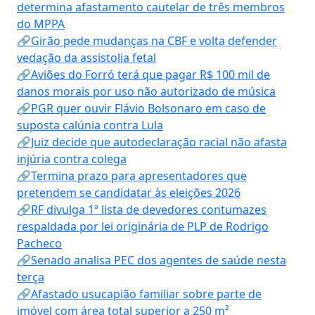
determina afastamento cautelar de três membros
do MPPA
🔗Girão pede mudanças na CBF e volta defender
vedação da assistolia fetal
🔗Aviões do Forró terá que pagar R$ 100 mil de
danos morais por uso não autorizado de música
🔗PGR quer ouvir Flávio Bolsonaro em caso de
suposta calúnia contra Lula
🔗Juiz decide que autodeclaração racial não afasta
injúria contra colega
🔗Termina prazo para apresentadores que
pretendem se candidatar às eleições 2026
🔗RF divulga 1ª lista de devedores contumazes
respaldada por lei originária de PLP de Rodrigo
Pacheco
🔗Senado analisa PEC dos agentes de saúde nesta
terça
🔗Afastado usucapião familiar sobre parte de
imóvel com área total superior a 250 m²