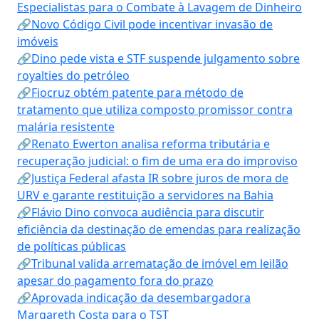
Especialistas para o Combate à Lavagem de Dinheiro
🔗Novo Código Civil pode incentivar invasão de
imóveis
🔗Dino pede vista e STF suspende julgamento sobre
royalties do petróleo
🔗Fiocruz obtém patente para método de
tratamento que utiliza composto promissor contra
malária resistente
🔗Renato Ewerton analisa reforma tributária e
recuperação judicial: o fim de uma era do improviso
🔗Justiça Federal afasta IR sobre juros de mora de
URV e garante restituição a servidores na Bahia
🔗Flávio Dino convoca audiência para discutir
eficiência da destinação de emendas para realização
de políticas públicas
🔗Tribunal valida arrematação de imóvel em leilão
apesar do pagamento fora do prazo
🔗Aprovada indicação da desembargadora
Margareth Costa para o TST