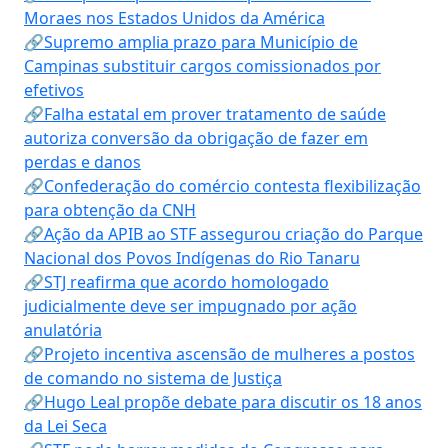
Moraes nos Estados Unidos da América
🔗Supremo amplia prazo para Município de
Campinas substituir cargos comissionados por
efetivos
🔗Falha estatal em prover tratamento de saúde
autoriza conversão da obrigação de fazer em
perdas e danos
🔗Confederação do comércio contesta flexibilização
para obtenção da CNH
🔗Ação da APIB ao STF assegurou criação do Parque
Nacional dos Povos Indígenas do Rio Tanaru
🔗STJ reafirma que acordo homologado
judicialmente deve ser impugnado por ação
anulatória
🔗Projeto incentiva ascensão de mulheres a postos
de comando no sistema de Justiça
🔗Hugo Leal propõe debate para discutir os 18 anos
da Lei Seca