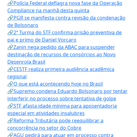
🔗Polícia Federal deflagra nova fase da Operação
Compliance na manhã desta quinta
🔗PGR se manifesta contra revisão da condenação
de Bolsonaro
🔗2ª Turma do STF confirma prisão preventiva de
pai e primo de Daniel Vorcaro
🔗Zanin nega pedido da ABAC para suspender
destinação de recursos de consórcios ao Novo
Desenrola Brasil
🔗CESTF realiza primeira audiência acadêmica
regional
🔗O que está acontecendo hoje no Brasil
🔗Supremo condena Eduardo Bolsonaro por tentar
interferir no processo sobre tentativa de golpe
🔗STF afasta idade mínima para aposentadoria
especial em atividades insalubres
🔗Reforma Tributária pode reequilibrar a
concorrência no setor do Cobre
🔗AGU pedirá para atuar em processo contra