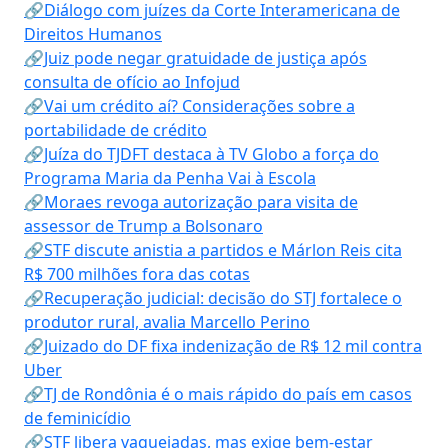
🔗Diálogo com juízes da Corte Interamericana de
Direitos Humanos
🔗Juiz pode negar gratuidade de justiça após
consulta de ofício ao Infojud
🔗Vai um crédito aí? Considerações sobre a
portabilidade de crédito
🔗Juíza do TJDFT destaca à TV Globo a força do
Programa Maria da Penha Vai à Escola
🔗Moraes revoga autorização para visita de
assessor de Trump a Bolsonaro
🔗STF discute anistia a partidos e Márlon Reis cita
R$ 700 milhões fora das cotas
🔗Recuperação judicial: decisão do STJ fortalece o
produtor rural, avalia Marcello Perino
🔗Juizado do DF fixa indenização de R$ 12 mil contra
Uber
🔗TJ de Rondônia é o mais rápido do país em casos
de feminicídio
🔗STF libera vaquejadas, mas exige bem-estar