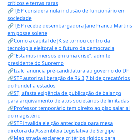
críticos e terras raras
🔗TJSP considera nula inclusão de funcionário em
sociedade
🔗TJSP recebe desembargadora Jane Franco Martins
em posse solene
🔗Como a capital de JK se tornou centro da
tecnologia eleitoral e o futuro da democracia
🔗“Estamos imersos em uma crise”, admite
presidente do Supremo
🔗Izalci anuncia pré-candidatura ao governo do DF
🔗STF autoriza liberação de R$ 3,7 bi de precatórios
do Fundef a estados
🔗STJ afasta exigência de publicação de balanço
para arquivamento de atos societários de limitadas
🔗Professor temporário tem direito ao piso salarial
do magistério
🔗STF invalida eleição antecipada para mesa
diretora da Assembleia Legislativa de Sergipe
🔗Magistrada esclarece critérios rígidos para