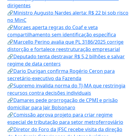
dirigentes
🔗Ministro Augusto Nardes alerta: R$ 22 bi sob risco
no MinC
🔗Moraes aperta regras do Coaf e veta
compartilhamento sem identificação específica
🔗Marcello Perino avalia que PL 3186/2025 corrige
distorção e fortalece reestruturação empresarial
🔗Deputado tenta destravar R$ 5,2 bilhões e salvar
regime de data centers
🔗Dario Durigan confirma Rogério Ceron para
secretário-executivo da Fazenda
🔗Supremo invalida norma do TJ-MA que restringia
recursos contra decisões individuais
🔗Damares pede prorrogação de CPMI e prisão
domiciliar para Jair Bolsonaro
🔗Comissão aprova projeto para criar regime
especial de tributação para setor metroferroviário
🔗Diretor do Foro da JFSC recebe visita da direção