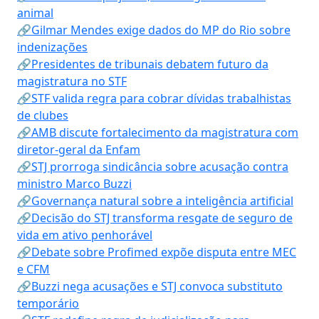
animal
🔗Gilmar Mendes exige dados do MP do Rio sobre
indenizações
🔗Presidentes de tribunais debatem futuro da
magistratura no STF
🔗STF valida regra para cobrar dívidas trabalhistas
de clubes
🔗AMB discute fortalecimento da magistratura com
diretor-geral da Enfam
🔗STJ prorroga sindicância sobre acusação contra
ministro Marco Buzzi
🔗Governança natural sobre a inteligência artificial
🔗Decisão do STJ transforma resgate de seguro de
vida em ativo penhorável
🔗Debate sobre Profimed expõe disputa entre MEC
e CFM
🔗Buzzi nega acusações e STJ convoca substituto
temporário