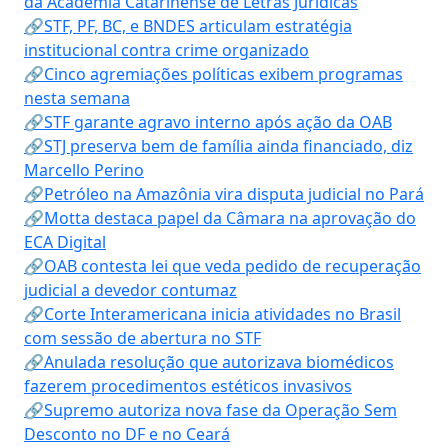
da Academia Catarinense de Letras Jurídicas
🔗STF, PF, BC, e BNDES articulam estratégia
institucional contra crime organizado
🔗Cinco agremiações políticas exibem programas
nesta semana
🔗STF garante agravo interno após ação da OAB
🔗STJ preserva bem de família ainda financiado, diz
Marcello Perino
🔗Petróleo na Amazônia vira disputa judicial no Pará
🔗Motta destaca papel da Câmara na aprovação do
ECA Digital
🔗OAB contesta lei que veda pedido de recuperação
judicial a devedor contumaz
🔗Corte Interamericana inicia atividades no Brasil
com sessão de abertura no STF
🔗Anulada resolução que autorizava biomédicos
fazerem procedimentos estéticos invasivos
🔗Supremo autoriza nova fase da Operação Sem
Desconto no DF e no Ceará