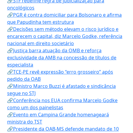
🔗STF redefine regra de judicialização para
oncológicos
🔗PGR é contra domiciliar para Bolsonaro e afirma
que Papudinha tem estrutura
🔗Decisões sem método elevam o risco jurídico e
encarecem o capital, diz Marcelo Godke, referência
nacional em direito societário
🔗Justiça barra atuação da OMB e reforça
exclusividade da AMB na concessão de títulos de
especialista
🔗TCE-PE revê expressão “erro grosseiro” após
pedido da OAB
🔗Ministro Marco Buzzi é afastado e sindicância
segue no STJ
🔗Conferência nos EUA confirma Marcelo Godke
como um dos painelistas
🔗Evento em Campina Grande homenageará
ministra do TST
🔗Presidente da OAB-MS defende mandato de 10