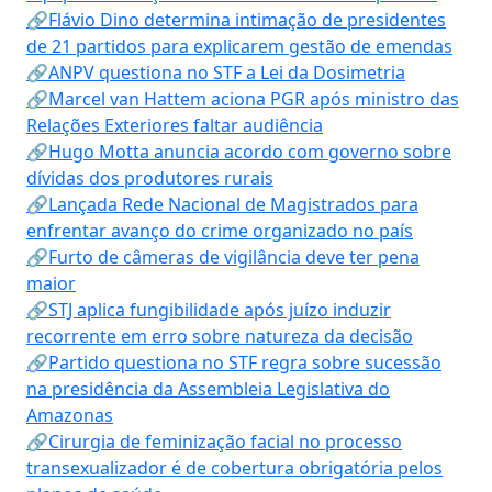
🔗Flávio Dino determina intimação de presidentes
de 21 partidos para explicarem gestão de emendas
🔗ANPV questiona no STF a Lei da Dosimetria
🔗Marcel van Hattem aciona PGR após ministro das
Relações Exteriores faltar audiência
🔗Hugo Motta anuncia acordo com governo sobre
dívidas dos produtores rurais
🔗Lançada Rede Nacional de Magistrados para
enfrentar avanço do crime organizado no país
🔗Furto de câmeras de vigilância deve ter pena
maior
🔗STJ aplica fungibilidade após juízo induzir
recorrente em erro sobre natureza da decisão
🔗Partido questiona no STF regra sobre sucessão
na presidência da Assembleia Legislativa do
Amazonas
🔗Cirurgia de feminização facial no processo
transexualizador é de cobertura obrigatória pelos