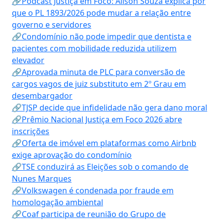
🔗Podcast Justiça em Foco: Alison Souza explica por
que o PL 1893/2026 pode mudar a relação entre
governo e servidores
🔗Condomínio não pode impedir que dentista e
pacientes com mobilidade reduzida utilizem
elevador
🔗Aprovada minuta de PLC para conversão de
cargos vagos de juiz substituto em 2º Grau em
desembargador
🔗TJSP decide que infidelidade não gera dano moral
🔗Prêmio Nacional Justiça em Foco 2026 abre
inscrições
🔗Oferta de imóvel em plataformas como Airbnb
exige aprovação do condomínio
🔗TSE conduzirá as Eleições sob o comando de
Nunes Marques
🔗Volkswagen é condenada por fraude em
homologação ambiental
🔗Coaf participa de reunião do Grupo de