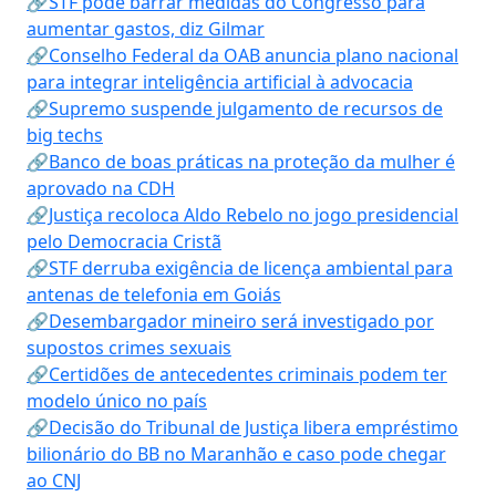
🔗STF pode barrar medidas do Congresso para
aumentar gastos, diz Gilmar
🔗Conselho Federal da OAB anuncia plano nacional
para integrar inteligência artificial à advocacia
🔗Supremo suspende julgamento de recursos de
big techs
🔗Banco de boas práticas na proteção da mulher é
aprovado na CDH
🔗Justiça recoloca Aldo Rebelo no jogo presidencial
pelo Democracia Cristã
🔗STF derruba exigência de licença ambiental para
antenas de telefonia em Goiás
🔗Desembargador mineiro será investigado por
supostos crimes sexuais
🔗Certidões de antecedentes criminais podem ter
modelo único no país
🔗Decisão do Tribunal de Justiça libera empréstimo
bilionário do BB no Maranhão e caso pode chegar
ao CNJ