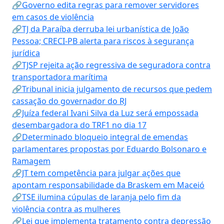
🔗Governo edita regras para remover servidores
em casos de violência
🔗TJ da Paraíba derruba lei urbanística de João
Pessoa; CRECI-PB alerta para riscos à segurança
jurídica
🔗TJSP rejeita ação regressiva de seguradora contra
transportadora marítima
🔗Tribunal inicia julgamento de recursos que pedem
cassação do governador do RJ
🔗Juíza federal Ivani Silva da Luz será empossada
desembargadora do TRF1 no dia 17
🔗Determinado bloqueio integral de emendas
parlamentares propostas por Eduardo Bolsonaro e
Ramagem
🔗JT tem competência para julgar ações que
apontam responsabilidade da Braskem em Maceió
🔗TSE ilumina cúpulas de laranja pelo fim da
violência contra as mulheres
🔗Lei que implementa tratamento contra depressão