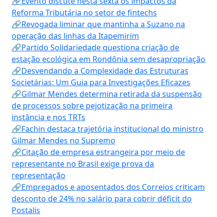
🔗Evento discute nesta sexta os impactos da
Reforma Tributária no setor de fintechs
🔗Revogada liminar que mantinha a Suzano na
operação das linhas da Itapemirim
🔗Partido Solidariedade questiona criação de
estação ecológica em Rondônia sem desapropriação
🔗Desvendando a Complexidade das Estruturas
Societárias: Um Guia para Investigações Eficazes
🔗Gilmar Mendes determina retirada da suspensão
de processos sobre pejotização na primeira
instância e nos TRTs
🔗Fachin destaca trajetória institucional do ministro
Gilmar Mendes no Supremo
🔗Citação de empresa estrangeira por meio de
representante no Brasil exige prova da
representação
🔗Empregados e aposentados dos Correios criticam
desconto de 24% no salário para cobrir déficit do
Postalis