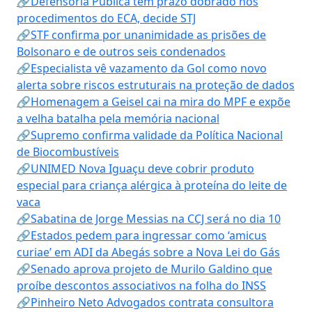
🔗Defensoria Pública tem prazo dobrado nos
procedimentos do ECA, decide STJ
🔗STF confirma por unanimidade as prisões de
Bolsonaro e de outros seis condenados
🔗Especialista vê vazamento da Gol como novo
alerta sobre riscos estruturais na proteção de dados
🔗Homenagem a Geisel cai na mira do MPF e expõe
a velha batalha pela memória nacional
🔗Supremo confirma validade da Política Nacional
de Biocombustíveis
🔗UNIMED Nova Iguaçu deve cobrir produto
especial para criança alérgica à proteína do leite de
vaca
🔗Sabatina de Jorge Messias na CCJ será no dia 10
🔗Estados pedem para ingressar como ‘amicus
curiae’ em ADI da Abegás sobre a Nova Lei do Gás
🔗Senado aprova projeto de Murilo Galdino que
proíbe descontos associativos na folha do INSS
🔗Pinheiro Neto Advogados contrata consultora